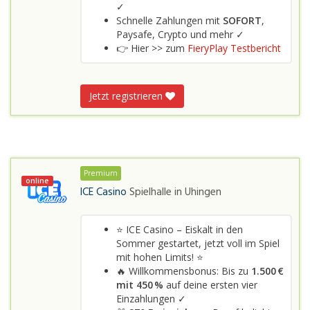
✓
Schnelle Zahlungen mit
SOFORT
,
Paysafe, Crypto und mehr ✓
👉 Hier >> zum
FieryPlay Testbericht
Jetzt registrieren
Premium
online
ICE Casino
Spielhalle in
Uhingen
⭐ ICE Casino – Eiskalt in den
Sommer gestartet, jetzt voll im Spiel
mit hohen Limits! ⭐
🔥 Willkommensbonus: Bis zu
1.500 €
mit 450 %
auf deine ersten vier
Einzahlungen ✓