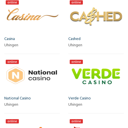
online
online
Casina
Cashed
Uhingen
Uhingen
online
online
National Casino
Verde Casino
Uhingen
Uhingen
online
online