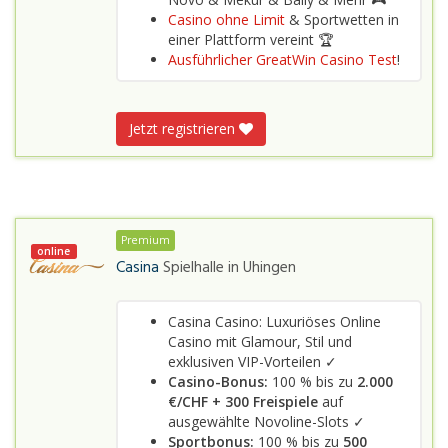
Casino ohne Limit
& Sportwetten in
einer Plattform vereint 🏆
Ausführlicher GreatWin Casino Test
!
Jetzt registrieren
Premium
online
Casina
Spielhalle in
Uhingen
Casina Casino: Luxuriöses Online
Casino mit Glamour, Stil und
exklusiven VIP-Vorteilen ✓
Casino-Bonus:
100 % bis zu
2.000
€/CHF + 300 Freispiele
auf
ausgewählte Novoline-Slots ✓
Sportbonus:
100 % bis zu
500