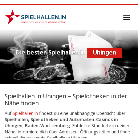
Skip
to
main
Toggl
content
navig
Die besten Spielhallen in
Uhingen
Spielhallen in Uhingen – Spielotheken in der
Nähe finden
Auf
Spielhallen.in
findest du eine unabhängige Übersicht über
Spielhallen, Spielotheken und Automaten-Casinos in
Uhingen, Baden-Württemberg
. Entdecke Standorte in deiner
Nähe, informiere dich über Adressen, Öffnungszeiten und finde
schnell die passende Spielhalle in Uhingen.