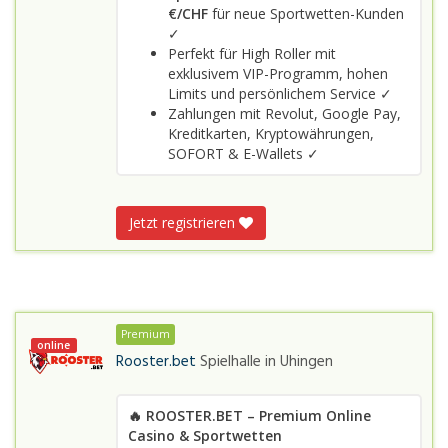
€/CHF
für neue Sportwetten-Kunden
✓
Perfekt für High Roller mit
exklusivem VIP-Programm, hohen
Limits und persönlichem Service ✓
Zahlungen mit Revolut, Google Pay,
Kreditkarten, Kryptowährungen,
SOFORT & E-Wallets ✓
Jetzt registrieren
Premium
online
Rooster.bet
Spielhalle in
Uhingen
🔥 ROOSTER.BET – Premium Online
Casino & Sportwetten