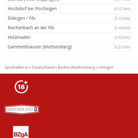
Hochdorf bei Plochingen
(5.32 km)
Eislingen / Fils
(5.32 km)
Reichenbach an der Fils
(5.44 km)
Holzmaden
(5.52 km)
Gammelshausen (Württemberg)
(5.52 km)
Spielhallen in
»
Deutschland
»
Baden-Württemberg
»
Uhingen