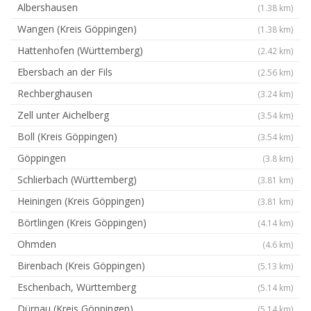
Albershausen
(1.38 km)
Wangen (Kreis Göppingen)
(1.38 km)
Hattenhofen (Württemberg)
(2.42 km)
Ebersbach an der Fils
(2.56 km)
Rechberghausen
(3.24 km)
Zell unter Aichelberg
(3.54 km)
Boll (Kreis Göppingen)
(3.54 km)
Göppingen
(3.8 km)
Schlierbach (Württemberg)
(3.81 km)
Heiningen (Kreis Göppingen)
(3.81 km)
Börtlingen (Kreis Göppingen)
(4.14 km)
Ohmden
(4.6 km)
Birenbach (Kreis Göppingen)
(5.13 km)
Eschenbach, Württemberg
(5.14 km)
Dürnau (Kreis Göppingen)
(5.14 km)