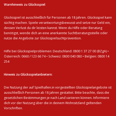
Warnhinweis zu Glücksspiel
:
Glücksspiel ist ausschließlich für Personen ab 18 Jahren. Glücksspiel kann
süchtig machen. Spiele verantwortungsbewusst und setze nur Geld ein,
dessen Verlust du dir leisten kannst. Wenn du Hilfe oder Beratung
benötigst, wende dich an eine anerkannte
Suchtberatungsstelle
oder
nutze die Angebote zur Glücksspielsuchtprävention.
Hilfe bei Glücksspielproblemen: Deutschland: 0800 1 37 27 00 (BZgA) •
Österreich: 0660 / 123 66 74 • Schweiz: 0800 040 080 • Belgien: 0800 14
254
Hinweis zu Glücksspielanbietern
:
Die Nutzung der auf Spielhallen.in vorgestellten Glücksspielangebote ist
ausschließlich Personen ab 18 Jahren gestattet. Bitte beachte, dass die
gesetzlichen Bestimmungen je nach Land variieren können. Informiere
dich vor der Nutzung über die in deinem Wohnsitzland geltenden
Vorschriften.