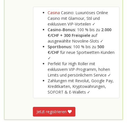
Casina
Casino: Luxuriöses Online
Casino mit Glamour, Stil und
exklusiven VIP-Vorteilen ✓
Casino-Bonus:
100 % bis zu
2.000
€/CHF + 300 Freispiele
auf
ausgewählte Novoline-Slots ✓
Sportbonus:
100 % bis zu
500
€/CHF
für neue Sportwetten-Kunden
✓
Perfekt für High Roller mit
exklusivem VIP-Programm, hohen
Limits und persönlichem Service ✓
Zahlungen mit Revolut, Google Pay,
Kreditkarten, Kryptowährungen,
SOFORT & E-Wallets ✓
Jetzt registrieren