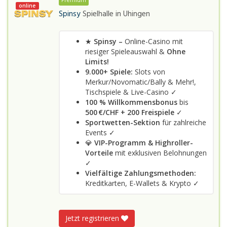
Premium
online
Spinsy
Spielhalle in
Uhingen
★
Spinsy –
Online-Casino mit
riesiger Spieleauswahl &
Ohne
Limits
!
9.000+ Spiele:
Slots von
Merkur/Novomatic/Bally & Mehr!,
Tischspiele & Live-Casino ✓
100 % Willkommensbonus
bis
500 €/CHF + 200 Freispiele
✓
Sportwetten-Sektion
für zahlreiche
Events ✓
💎
VIP-Programm & Highroller-
Vorteile
mit exklusiven Belohnungen
✓
Vielfältige Zahlungsmethoden:
Kreditkarten, E-Wallets & Krypto ✓
Jetzt registrieren