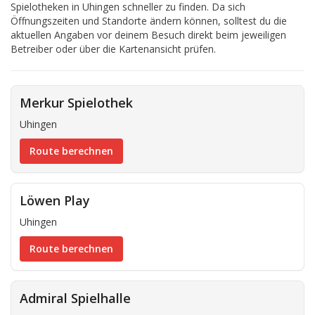
Spielotheken in Uhingen schneller zu finden. Da sich
Öffnungszeiten und Standorte ändern können, solltest du die
aktuellen Angaben vor deinem Besuch direkt beim jeweiligen
Betreiber oder über die Kartenansicht prüfen.
Merkur Spielothek
Uhingen
Route berechnen
Löwen Play
Uhingen
Route berechnen
Admiral Spielhalle