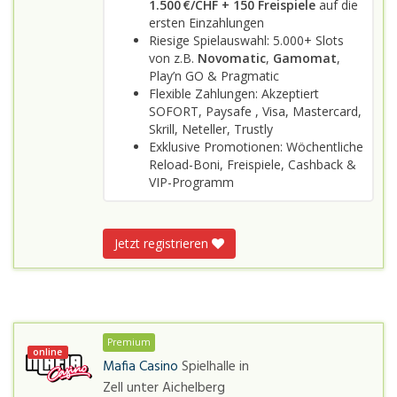
1.500 €/CHF + 150 Freispiele
auf die
ersten Einzahlungen
Riesige Spielauswahl: 5.000+ Slots
von z.B.
Novomatic
,
Gamomat
,
Play’n GO & Pragmatic
Flexible Zahlungen: Akzeptiert
SOFORT, Paysafe , Visa, Mastercard,
Skrill, Neteller, Trustly
Exklusive Promotionen: Wöchentliche
Reload-Boni, Freispiele, Cashback &
VIP-Programm
Jetzt registrieren
Premium
online
Mafia Casino
Spielhalle in
Zell unter Aichelberg