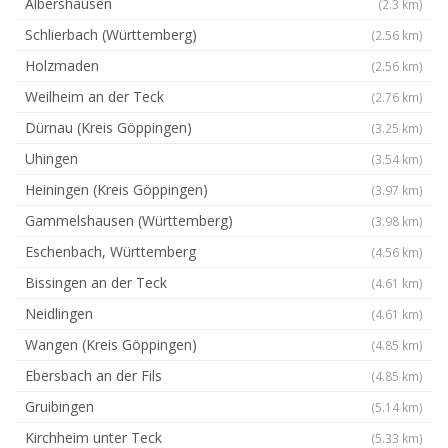
Albershausen
(2.3 km)
Schlierbach (Württemberg)
(2.56 km)
Holzmaden
(2.56 km)
Weilheim an der Teck
(2.76 km)
Dürnau (Kreis Göppingen)
(3.25 km)
Uhingen
(3.54 km)
Heiningen (Kreis Göppingen)
(3.97 km)
Gammelshausen (Württemberg)
(3.98 km)
Eschenbach, Württemberg
(4.56 km)
Bissingen an der Teck
(4.61 km)
Neidlingen
(4.61 km)
Wangen (Kreis Göppingen)
(4.85 km)
Ebersbach an der Fils
(4.85 km)
Gruibingen
(5.14 km)
Kirchheim unter Teck
(5.33 km)