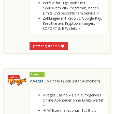
Perfekt für High Roller mit
exklusivem VIP-Programm, hohen
Limits und persönlichem Service ✓
Zahlungen mit Revolut, Google Pay,
Kreditkarten, Kryptowährungen,
SOFORT & E-Wallets ✓
Jetzt registrieren
Premium
online
V.Vegas
Spielhalle in
Zell unter Aichelberg
V.Vegas Casino – Dein aufregendes
Online-Abenteuer ohne Limits wartet!
⭐
🔥 Willkommensbonus: 150% bis