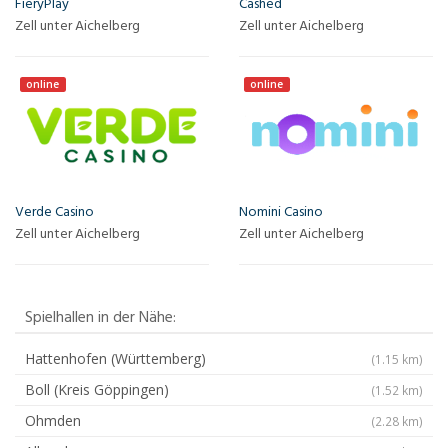
FieryPlay
Cashed
Zell unter Aichelberg
Zell unter Aichelberg
online
online
Verde Casino
Nomini Casino
Zell unter Aichelberg
Zell unter Aichelberg
Spielhallen in der Nähe:
Hattenhofen (Württemberg)
(1.15 km)
Boll (Kreis Göppingen)
(1.52 km)
Ohmden
(2.28 km)