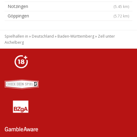
Notzingen
(5.45 km)
Göppingen
(5.72 km)
Spielhallen in
»
Deutschland
»
Baden-Württemberg
»
Zell unter
Aichelberg