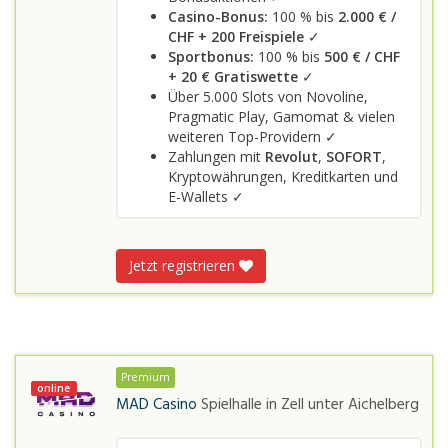
Casino-Bonus:
100 % bis
2.000 € /
CHF + 200 Freispiele
✓
Sportbonus:
100 % bis
500 € / CHF
+ 20 € Gratiswette
✓
Über 5.000 Slots von Novoline,
Pragmatic Play, Gamomat & vielen
weiteren Top-Providern ✓
Zahlungen mit
Revolut
,
SOFORT
,
Kryptowährungen, Kreditkarten und
E-Wallets ✓
Jetzt registrieren
Premium
online
MAD Casino
Spielhalle in
Zell unter Aichelberg