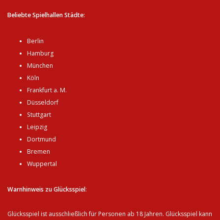
Beliebte Spielhallen Städte:
Berlin
Hamburg
München
Köln
Frankfurt a. M.
Düsseldorf
Stuttgart
Leipzig
Dortmund
Bremen
Wuppertal
Warnhinweis zu Glücksspiel
:
Glücksspiel ist ausschließlich für Personen ab 18 Jahren. Glücksspiel kann