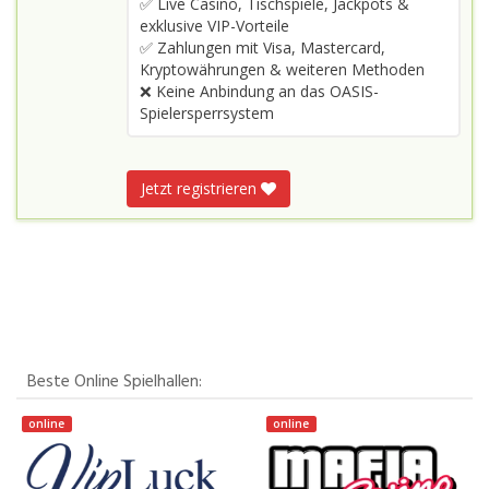
✅ Live Casino, Tischspiele, Jackpots &
exklusive VIP-Vorteile
✅ Zahlungen mit Visa, Mastercard,
Kryptowährungen & weiteren Methoden
❌ Keine Anbindung an das OASIS-
Spielersperrsystem
Jetzt registrieren
Beste Online Spielhallen:
online
online