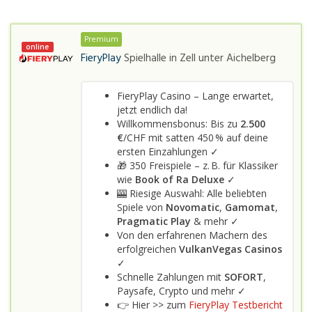
Premium
online
FieryPlay
Spielhalle in
Zell unter Aichelberg
FieryPlay Casino – Lange erwartet,
jetzt endlich da!
Willkommensbonus: Bis zu
2.500
€
/CHF mit satten 450 % auf deine
ersten Einzahlungen ✓
🎁 350 Freispiele – z. B. für Klassiker
wie
Book of Ra Deluxe
✓
🎰 Riesige Auswahl: Alle beliebten
Spiele von
Novomatic
,
Gamomat
,
Pragmatic Play
& mehr ✓
Von den erfahrenen Machern des
erfolgreichen
VulkanVegas Casinos
✓
Schnelle Zahlungen mit
SOFORT
,
Paysafe, Crypto und mehr ✓
👉 Hier >> zum
FieryPlay Testbericht