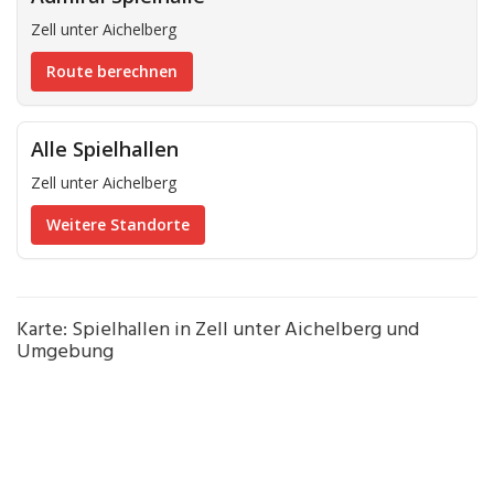
Zell unter Aichelberg
Route berechnen
Alle Spielhallen
Zell unter Aichelberg
Weitere Standorte
Karte: Spielhallen in Zell unter Aichelberg und
Umgebung