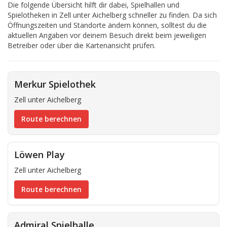
Die folgende Übersicht hilft dir dabei, Spielhallen und
Spielotheken in Zell unter Aichelberg schneller zu finden. Da sich
Öffnungszeiten und Standorte ändern können, solltest du die
aktuellen Angaben vor deinem Besuch direkt beim jeweiligen
Betreiber oder über die Kartenansicht prüfen.
Merkur Spielothek
Zell unter Aichelberg
Route berechnen
Löwen Play
Zell unter Aichelberg
Route berechnen
Admiral Spielhalle