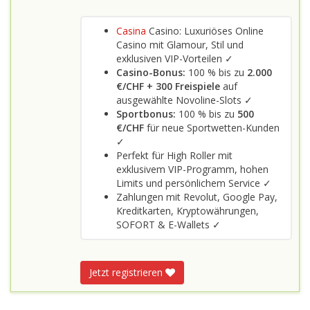
Casina
Casino: Luxuriöses Online
Casino mit Glamour, Stil und
exklusiven VIP-Vorteilen ✓
Casino-Bonus:
100 % bis zu
2.000
€/CHF + 300 Freispiele
auf
ausgewählte Novoline-Slots ✓
Sportbonus:
100 % bis zu
500
€/CHF
für neue Sportwetten-Kunden
✓
Perfekt für High Roller mit
exklusivem VIP-Programm, hohen
Limits und persönlichem Service ✓
Zahlungen mit Revolut, Google Pay,
Kreditkarten, Kryptowährungen,
SOFORT & E-Wallets ✓
Jetzt registrieren