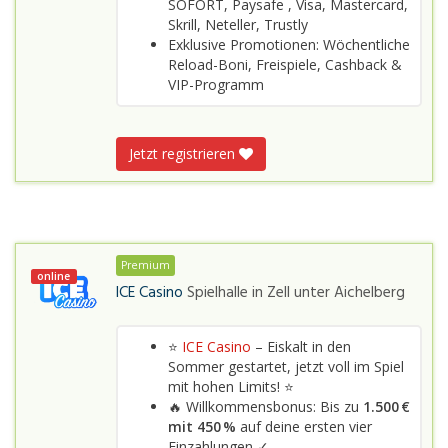
SOFORT, Paysafe , Visa, Mastercard,
Skrill, Neteller, Trustly
Exklusive Promotionen: Wöchentliche
Reload-Boni, Freispiele, Cashback &
VIP-Programm
Jetzt registrieren
Premium
online
ICE Casino
Spielhalle in
Zell unter Aichelberg
⭐
ICE Casino
– Eiskalt in den
Sommer gestartet, jetzt voll im Spiel
mit hohen Limits! ⭐
🔥 Willkommensbonus: Bis zu
1.500 €
mit 450 %
auf deine ersten vier
Einzahlungen ✓