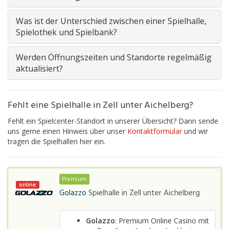
Was ist der Unterschied zwischen einer Spielhalle,
Spielothek und Spielbank?
Werden Öffnungszeiten und Standorte regelmäßig
aktualisiert?
Fehlt eine Spielhalle in Zell unter Aichelberg?
Fehlt ein Spielcenter-Standort in unserer Übersicht? Dann sende
uns gerne einen Hinweis über unser
Kontaktformular
und wir
tragen die Spielhallen hier ein.
Premium
online
Golazzo
Spielhalle in
Zell unter Aichelberg
Golazzo
: Premium Online Casino mit