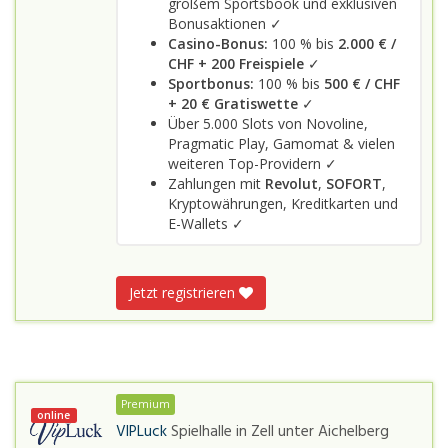
großem Sportsbook und exklusiven
Bonusaktionen ✓
Casino-Bonus:
100 % bis
2.000 € /
CHF + 200 Freispiele
✓
Sportbonus:
100 % bis
500 € / CHF
+ 20 € Gratiswette
✓
Über 5.000 Slots von Novoline,
Pragmatic Play, Gamomat & vielen
weiteren Top-Providern ✓
Zahlungen mit
Revolut
,
SOFORT
,
Kryptowährungen, Kreditkarten und
E-Wallets ✓
Jetzt registrieren
Premium
online
VIPLuck
Spielhalle in
Zell unter Aichelberg