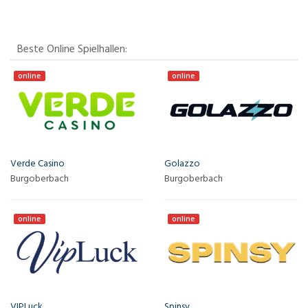
Beste Online Spielhallen:
online
online
Verde Casino
Golazzo
Burgoberbach
Burgoberbach
online
online
VIPLuck
Spinsy