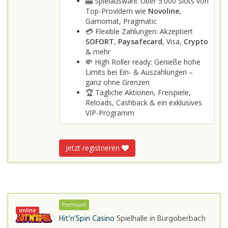
🎰 Spielauswahl: Über 5.000 Slots von
Top-Providern wie
Novoline
,
Gamomat, Pragmatic
💳 Flexible Zahlungen: Akzeptiert
SOFORT
,
Paysafecard
, Visa,
Crypto
& mehr
💸 High Roller ready: Genieße hohe
Limits bei Ein- & Auszahlungen –
ganz ohne Grenzen
🏆 Tägliche Aktionen, Freispiele,
Reloads, Cashback & ein exklusives
VIP-Programm
Jetzt registrieren
Premium
online
Hit’n’Spin Casino
Spielhalle in
Burgoberbach