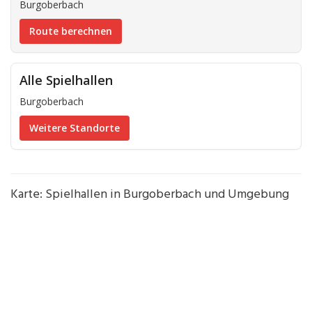
Burgoberbach
Route berechnen
Alle Spielhallen
Burgoberbach
Weitere Standorte
Karte: Spielhallen in Burgoberbach und Umgebung