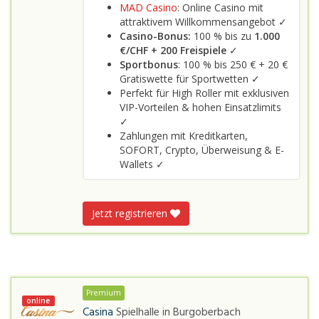
MAD Casino
: Online Casino mit
attraktivem Willkommensangebot ✓
Casino-Bonus:
100 % bis zu
1.000
€/CHF + 200 Freispiele
✓
Sportbonus
: 100 % bis 250 € + 20 €
Gratiswette für Sportwetten ✓
Perfekt für High Roller mit exklusiven
VIP-Vorteilen & hohen Einsatzlimits
✓
Zahlungen mit Kreditkarten,
SOFORT, Crypto, Überweisung & E-
Wallets ✓
Jetzt registrieren
Premium
online
Casina
Spielhalle in
Burgoberbach