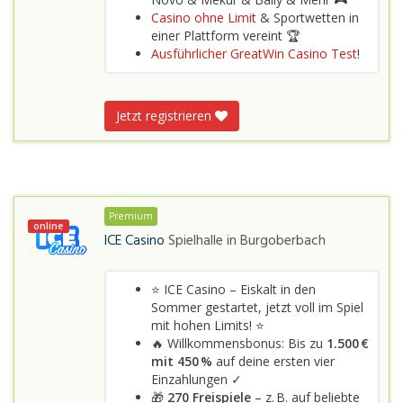
Casino ohne Limit
& Sportwetten in
einer Plattform vereint 🏆
Ausführlicher GreatWin Casino Test
!
Jetzt registrieren
Premium
online
ICE Casino
Spielhalle in
Burgoberbach
⭐ ICE Casino – Eiskalt in den
Sommer gestartet, jetzt voll im Spiel
mit hohen Limits! ⭐
🔥 Willkommensbonus: Bis zu
1.500 €
mit 450 %
auf deine ersten vier
Einzahlungen ✓
🎁
270 Freispiele
– z. B. auf beliebte