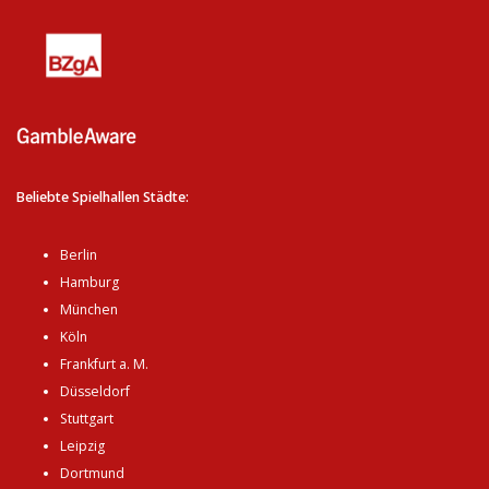
Beliebte Spielhallen Städte:
Berlin
Hamburg
München
Köln
Frankfurt a. M.
Düsseldorf
Stuttgart
Leipzig
Dortmund