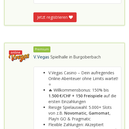
Jetzt registrieren
Premium
online
V.Vegas
Spielhalle in
Burgoberbach
V.Vegas Casino – Dein aufregendes
Online-Abenteuer ohne Limits wartet!
⭐
🔥 Willkommensbonus: 150% bis
1.500 €/CHF + 150 Freispiele
auf die
ersten Einzahlungen
Riesige Spielauswahl: 5.000+ Slots
von z.B.
Novomatic
,
Gamomat
,
Play’n GO & Pragmatic
Flexible Zahlungen: Akzeptiert