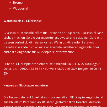
Bremen
Wuppertal
Warnhinweis zu Glücksspiel
:
Glücksspiel ist ausschließlich für Personen ab 18 Jahren. Glücksspiel kann
süchtig machen. Spiele verantwortungsbewusst und setze nur Geld ein,
dessen Verlust du dir leisten kannst. Wenn du Hilfe oder Beratung
benötigst, wende dich an eine anerkannte
Suchtberatungsstelle
oder
nutze die Angebote zur Glücksspielsuchtprävention.
Hilfe bei Glücksspielproblemen: Deutschland: 0800 1 37 27 00 (BZgA) •
Österreich: 0660 / 123 66 74 • Schweiz: 0800 040 080 • Belgien: 0800 14
254
Hinweis zu Glücksspielanbietern
:
Die Nutzung der auf Spielhallen.in vorgestellten Glücksspielangebote ist
ausschließlich Personen ab 18 Jahren gestattet. Bitte beachte, dass die
gesetzlichen Bestimmungen je nach Land variieren können. Informiere