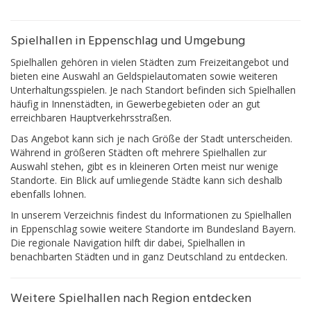
Spielhallen in Eppenschlag und Umgebung
Spielhallen gehören in vielen Städten zum Freizeitangebot und
bieten eine Auswahl an Geldspielautomaten sowie weiteren
Unterhaltungsspielen. Je nach Standort befinden sich Spielhallen
häufig in Innenstädten, in Gewerbegebieten oder an gut
erreichbaren Hauptverkehrsstraßen.
Das Angebot kann sich je nach Größe der Stadt unterscheiden.
Während in größeren Städten oft mehrere Spielhallen zur
Auswahl stehen, gibt es in kleineren Orten meist nur wenige
Standorte. Ein Blick auf umliegende Städte kann sich deshalb
ebenfalls lohnen.
In unserem Verzeichnis findest du Informationen zu Spielhallen
in Eppenschlag sowie weitere Standorte im Bundesland Bayern.
Die regionale Navigation hilft dir dabei, Spielhallen in
benachbarten Städten und in ganz Deutschland zu entdecken.
Weitere Spielhallen nach Region entdecken