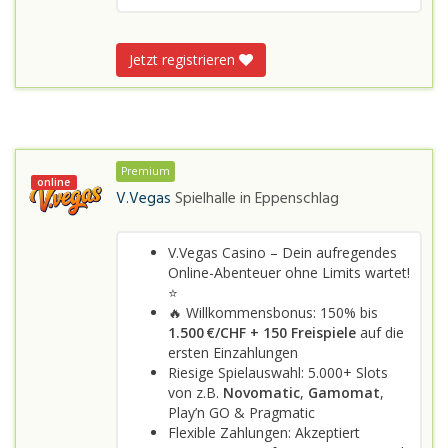
Jetzt registrieren
Premium
online
V.Vegas
Spielhalle in
Eppenschlag
V.Vegas Casino – Dein aufregendes
Online-Abenteuer ohne Limits wartet!
⭐
🔥 Willkommensbonus: 150% bis
1.500 €/CHF + 150 Freispiele
auf die
ersten Einzahlungen
Riesige Spielauswahl: 5.000+ Slots
von z.B.
Novomatic
,
Gamomat
,
Play’n GO & Pragmatic
Flexible Zahlungen: Akzeptiert