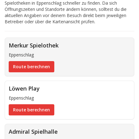
Spielotheken in Eppenschlag schneller zu finden. Da sich
Öffnungszeiten und Standorte ändern können, solltest du die
aktuellen Angaben vor deinem Besuch direkt beim jeweiligen
Betreiber oder über die Kartenansicht prüfen.
Merkur Spielothek
Eppenschlag
Route berechnen
Löwen Play
Eppenschlag
Route berechnen
Admiral Spielhalle