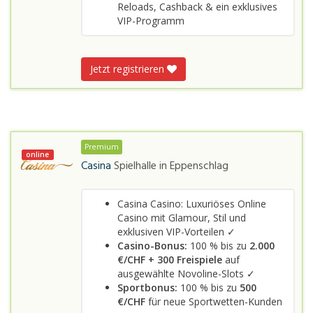
Reloads, Cashback & ein exklusives
VIP-Programm
Jetzt registrieren
Premium
online
Casina
Spielhalle in
Eppenschlag
Casina Casino: Luxuriöses Online
Casino mit Glamour, Stil und
exklusiven VIP-Vorteilen ✓
Casino-Bonus:
100 % bis zu
2.000
€/CHF + 300 Freispiele
auf
ausgewählte Novoline-Slots ✓
Sportbonus:
100 % bis zu
500
€/CHF
für neue Sportwetten-Kunden