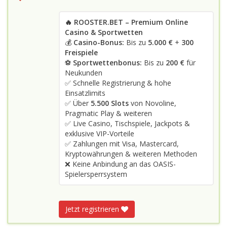
🔥 ROOSTER.BET – Premium Online
Casino & Sportwetten
💰
Casino-Bonus:
Bis zu
5.000 €
+
300
Freispiele
⚽
Sportwettenbonus:
Bis zu
200 €
für
Neukunden
✅ Schnelle Registrierung & hohe
Einsatzlimits
✅ Über
5.500 Slots
von Novoline,
Pragmatic Play & weiteren
✅ Live Casino, Tischspiele, Jackpots &
exklusive VIP-Vorteile
✅ Zahlungen mit Visa, Mastercard,
Kryptowährungen & weiteren Methoden
❌ Keine Anbindung an das OASIS-
Spielersperrsystem
Jetzt registrieren