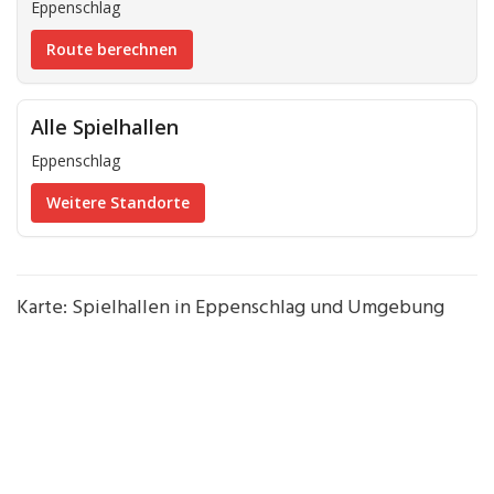
Eppenschlag
Route berechnen
Alle Spielhallen
Eppenschlag
Weitere Standorte
Karte: Spielhallen in Eppenschlag und Umgebung