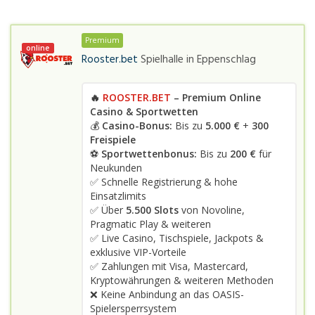
Premium
online
Rooster.bet
Spielhalle in
Eppenschlag
🔥
ROOSTER.BET
– Premium Online
Casino & Sportwetten
💰
Casino-Bonus:
Bis zu
5.000 €
+
300
Freispiele
⚽
Sportwettenbonus:
Bis zu
200 €
für
Neukunden
✅ Schnelle Registrierung & hohe
Einsatzlimits
✅ Über
5.500 Slots
von Novoline,
Pragmatic Play & weiteren
✅ Live Casino, Tischspiele, Jackpots &
exklusive VIP-Vorteile
✅ Zahlungen mit Visa, Mastercard,
Kryptowährungen & weiteren Methoden
❌ Keine Anbindung an das OASIS-
Spielersperrsystem