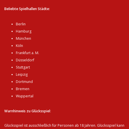
Beliebte Spielhallen Städte:
Berlin
Hamburg
München
Köln
Frankfurt a. M.
Düsseldorf
Stuttgart
Leipzig
Dortmund
Bremen
Wuppertal
Warnhinweis zu Glücksspiel
:
Glücksspiel ist ausschließlich für Personen ab 18 Jahren. Glücksspiel kann