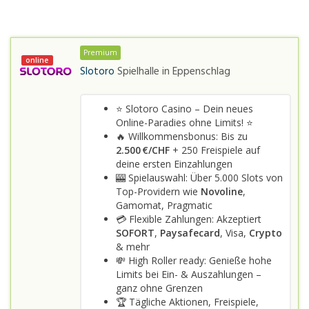
Premium
online
Slotoro
Spielhalle in
Eppenschlag
⭐ Slotoro Casino – Dein neues
Online-Paradies ohne Limits! ⭐
🔥 Willkommensbonus: Bis zu
2.500 €/CHF
+ 250 Freispiele auf
deine ersten Einzahlungen
🎰 Spielauswahl: Über 5.000 Slots von
Top-Providern wie
Novoline
,
Gamomat, Pragmatic
💳 Flexible Zahlungen: Akzeptiert
SOFORT
,
Paysafecard
, Visa,
Crypto
& mehr
💸 High Roller ready: Genieße hohe
Limits bei Ein- & Auszahlungen –
ganz ohne Grenzen
🏆 Tägliche Aktionen, Freispiele,