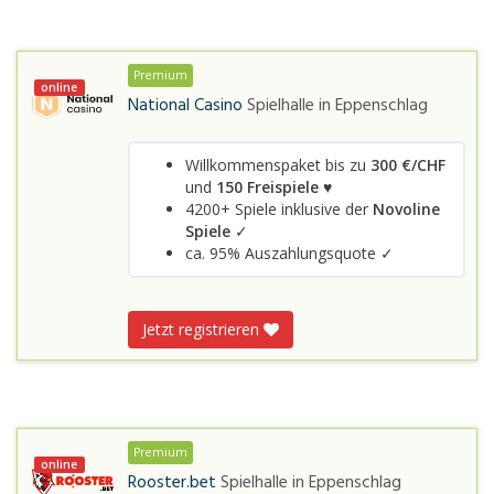
Premium
online
National Casino
Spielhalle in
Eppenschlag
Willkommenspaket bis zu
300 €/CHF
und
150 Freispiele ♥
4200+ Spiele inklusive der
Novoline
Spiele
✓
ca. 95% Auszahlungsquote ✓
Jetzt registrieren
Premium
online
Rooster.bet
Spielhalle in
Eppenschlag