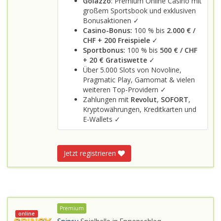
Golazzo
: Premium Online Casino mit
großem Sportsbook und exklusiven
Bonusaktionen ✓
Casino-Bonus:
100 % bis
2.000 € /
CHF + 200 Freispiele
✓
Sportbonus:
100 % bis
500 € / CHF
+ 20 € Gratiswette
✓
Über 5.000 Slots von Novoline,
Pragmatic Play, Gamomat & vielen
weiteren Top-Providern ✓
Zahlungen mit
Revolut
,
SOFORT
,
Kryptowährungen, Kreditkarten und
E-Wallets ✓
Jetzt registrieren
Premium
online