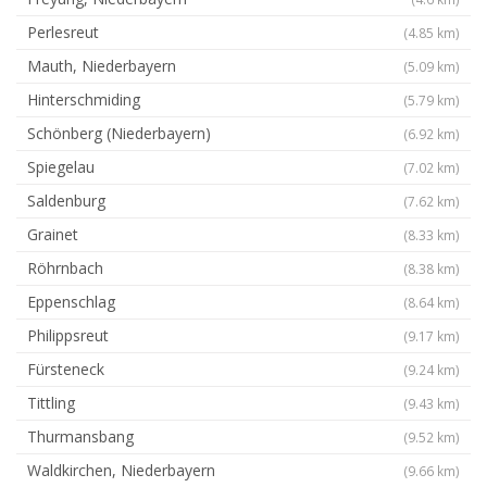
Perlesreut
(4.85 km)
Mauth, Niederbayern
(5.09 km)
Hinterschmiding
(5.79 km)
Schönberg (Niederbayern)
(6.92 km)
Spiegelau
(7.02 km)
Saldenburg
(7.62 km)
Grainet
(8.33 km)
Röhrnbach
(8.38 km)
Eppenschlag
(8.64 km)
Philippsreut
(9.17 km)
Fürsteneck
(9.24 km)
Tittling
(9.43 km)
Thurmansbang
(9.52 km)
Waldkirchen, Niederbayern
(9.66 km)