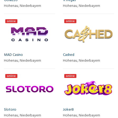
Golazzo
V.Vegas
Hohenau, Niederbayern
Hohenau, Niederbayern
online
online
MAD Casino
Cashed
Hohenau, Niederbayern
Hohenau, Niederbayern
online
online
Slotoro
Joker8
Hohenau, Niederbayern
Hohenau, Niederbayern