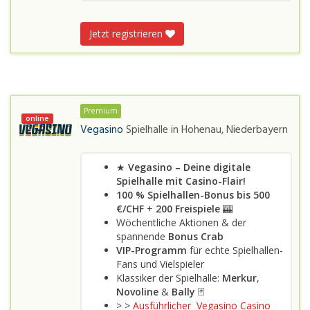
Jetzt registrieren
Premium
online
Vegasino
Spielhalle in
Hohenau, Niederbayern
★
Vegasino – Deine digitale
Spielhalle mit Casino-Flair!
100 % Spielhallen-Bonus bis 500
€/CHF
+
200 Freispiele
🎰
Wöchentliche Aktionen & der
spannende
Bonus Crab
VIP-Programm
für echte Spielhallen-
Fans und Vielspieler
Klassiker der Spielhalle:
Merkur
,
Novoline
&
Bally
🃏
> >
Ausführlicher Vegasino Casino