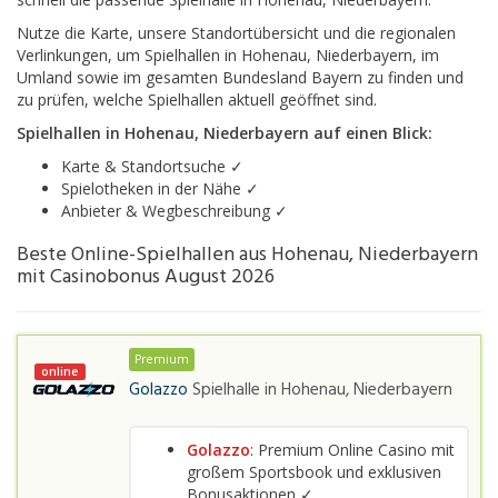
Nutze die Karte, unsere Standortübersicht und die regionalen
Verlinkungen, um Spielhallen in Hohenau, Niederbayern, im
Umland sowie im gesamten Bundesland Bayern zu finden und
zu prüfen, welche Spielhallen aktuell geöffnet sind.
Spielhallen in Hohenau, Niederbayern auf einen Blick:
Karte & Standortsuche ✓
Spielotheken in der Nähe ✓
Anbieter & Wegbeschreibung ✓
Beste Online-Spielhallen aus Hohenau, Niederbayern
mit Casinobonus August 2026
Premium
online
Golazzo
Spielhalle in
Hohenau, Niederbayern
Golazzo
: Premium Online Casino mit
großem Sportsbook und exklusiven
Bonusaktionen ✓