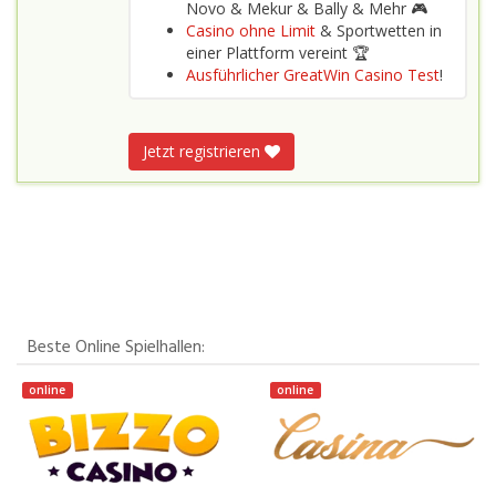
Novo & Mekur & Bally & Mehr 🎮
Casino ohne Limit
& Sportwetten in
einer Plattform vereint 🏆
Ausführlicher GreatWin Casino Test
!
Jetzt registrieren
Beste Online Spielhallen:
online
online