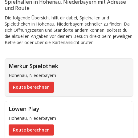
Spielhallen in Hohenau, Niederbayern mit Adresse
und Route
Die folgende Übersicht hilft dir dabei, Spielhallen und
Spielotheken in Hohenau, Niederbayern schneller zu finden. Da
sich Öffnungszeiten und Standorte ändern können, solltest du
die aktuellen Angaben vor deinem Besuch direkt beim jeweiligen
Betreiber oder über die Kartenansicht prüfen.
Merkur Spielothek
Hohenau, Niederbayern
Route berechnen
Löwen Play
Hohenau, Niederbayern
Route berechnen