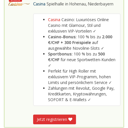
Casina
Spielhalle in
Hohenau, Niederbayern
Casina
Casino: Luxuriöses Online
Casino mit Glamour, Stil und
exklusiven VIP-Vorteilen ✓
Casino-Bonus:
100 % bis zu
2.000
€/CHF + 300 Freispiele
auf
ausgewählte Novoline-Slots ✓
Sportbonus:
100 % bis zu
500
€/CHF
für neue Sportwetten-Kunden
✓
Perfekt für High Roller mit
exklusivem VIP-Programm, hohen
Limits und persönlichem Service ✓
Zahlungen mit Revolut, Google Pay,
Kreditkarten, Kryptowährungen,
SOFORT & E-Wallets ✓
Jetzt registrieren