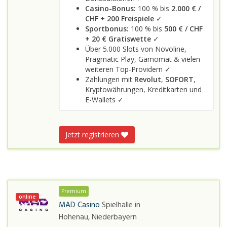
Casino-Bonus:
100 % bis
2.000 € /
CHF + 200 Freispiele
✓
Sportbonus:
100 % bis
500 € / CHF
+ 20 € Gratiswette
✓
Über 5.000 Slots von Novoline,
Pragmatic Play, Gamomat & vielen
weiteren Top-Providern ✓
Zahlungen mit
Revolut
,
SOFORT
,
Kryptowährungen, Kreditkarten und
E-Wallets ✓
Jetzt registrieren
Premium
online
MAD Casino
Spielhalle in
Hohenau, Niederbayern