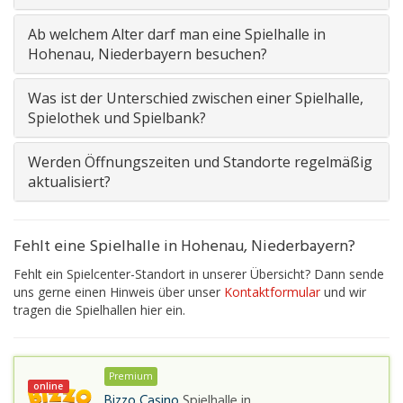
Ab welchem Alter darf man eine Spielhalle in
Hohenau, Niederbayern besuchen?
Was ist der Unterschied zwischen einer Spielhalle,
Spielothek und Spielbank?
Werden Öffnungszeiten und Standorte regelmäßig
aktualisiert?
Fehlt eine Spielhalle in Hohenau, Niederbayern?
Fehlt ein Spielcenter-Standort in unserer Übersicht? Dann sende
uns gerne einen Hinweis über unser
Kontaktformular
und wir
tragen die Spielhallen hier ein.
Premium
online
Bizzo Casino
Spielhalle in