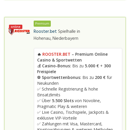
Premium
online
Rooster.bet
Spielhalle in
Hohenau, Niederbayern
🔥
ROOSTER.BET
– Premium Online
Casino & Sportwetten
💰
Casino-Bonus:
Bis zu
5.000 €
+
300
Freispiele
⚽
Sportwettenbonus:
Bis zu
200 €
für
Neukunden
✅ Schnelle Registrierung & hohe
Einsatzlimits
✅ Über
5.500 Slots
von Novoline,
Pragmatic Play & weiteren
✅ Live Casino, Tischspiele, Jackpots &
exklusive VIP-Vorteile
✅ Zahlungen mit Visa, Mastercard,
Kryptowährungen & weiteren Methoden