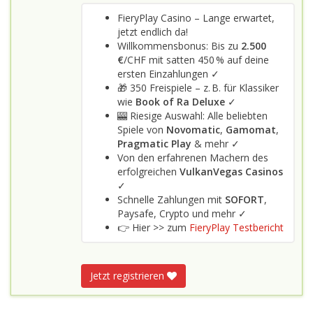
FieryPlay Casino – Lange erwartet,
jetzt endlich da!
Willkommensbonus: Bis zu
2.500
€
/CHF mit satten 450 % auf deine
ersten Einzahlungen ✓
🎁 350 Freispiele – z. B. für Klassiker
wie
Book of Ra Deluxe
✓
🎰 Riesige Auswahl: Alle beliebten
Spiele von
Novomatic
,
Gamomat
,
Pragmatic Play
& mehr ✓
Von den erfahrenen Machern des
erfolgreichen
VulkanVegas Casinos
✓
Schnelle Zahlungen mit
SOFORT
,
Paysafe, Crypto und mehr ✓
👉 Hier >> zum
FieryPlay Testbericht
Jetzt registrieren