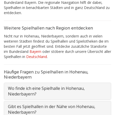
Bundesland Bayern. Die regionale Navigation hilft dir dabei,
Spielhallen in benachbarten Städten und in ganz Deutschland zu
entdecken.
Weitere Spielhallen nach Region entdecken
Nicht nur in Hohenau, Niederbayern, sondern auch in vielen
weiteren Städten findest du Spielhallen und Spielotheken die im
besten Fall jetzt geöffnet sind. Entdecke zusätzliche Standorte
im Bundesland
Bayern
oder stöbere durch unsere Übersicht aller
Spielhallen in
Deutschland
.
Häufige Fragen zu Spielhallen in Hohenau,
Niederbayern
Wo finde ich eine Spielhalle in Hohenau,
Niederbayern?
Gibt es Spielhallen in der Nähe von Hohenau,
Niederbayern?