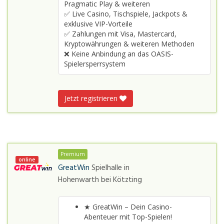
Pragmatic Play & weiteren
✅ Live Casino, Tischspiele, Jackpots &
exklusive VIP-Vorteile
✅ Zahlungen mit Visa, Mastercard,
Kryptowährungen & weiteren Methoden
❌ Keine Anbindung an das OASIS-
Spielersperrsystem
Jetzt registrieren
Premium
online
GreatWin
Spielhalle in
Hohenwarth bei Kötzting
★ GreatWin – Dein Casino-
Abenteuer mit Top-Spielen!