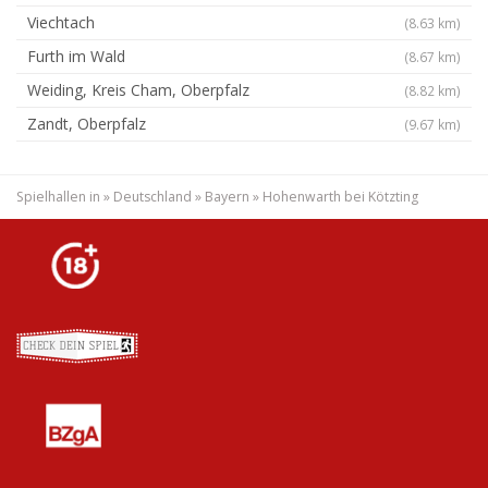
Viechtach
(8.63 km)
Furth im Wald
(8.67 km)
Weiding, Kreis Cham, Oberpfalz
(8.82 km)
Zandt, Oberpfalz
(9.67 km)
Spielhallen in
»
Deutschland
»
Bayern
»
Hohenwarth bei Kötzting