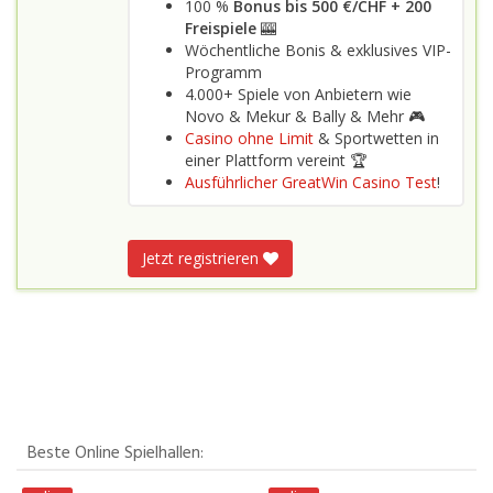
100 %
Bonus bis 500 €/CHF + 200
Freispiele
🎰
Wöchentliche Bonis & exklusives VIP-
Programm
4.000+ Spiele von Anbietern wie
Novo & Mekur & Bally & Mehr 🎮
Casino ohne Limit
& Sportwetten in
einer Plattform vereint 🏆
Ausführlicher GreatWin Casino Test
!
Jetzt registrieren
Beste Online Spielhallen: