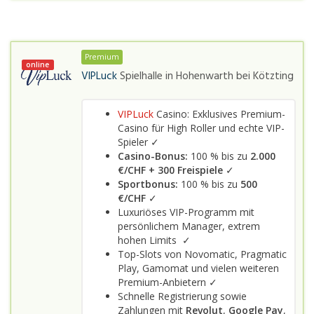
Premium
online
VIPLuck
Spielhalle in
Hohenwarth bei Kötzting
VIPLuck
Casino: Exklusives Premium-
Casino für High Roller und echte VIP-
Spieler ✓
Casino-Bonus:
100 % bis zu
2.000
€/CHF + 300 Freispiele
✓
Sportbonus:
100 % bis zu
500
€/CHF
✓
Luxuriöses VIP-Programm mit
persönlichem Manager, extrem
hohen Limits ✓
Top-Slots von Novomatic, Pragmatic
Play, Gamomat und vielen weiteren
Premium-Anbietern ✓
Schnelle Registrierung sowie
Zahlungen mit
Revolut
,
Google Pay
,