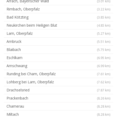
Arrach, Bayerischer Wald
(3.01 km)
Rimbach, Oberpfalz
(3.22 km)
Bad Kötzting
(3.85 km)
Neukirchen beim Heiligen Blut
(4.85 km)
Lam, Oberpfalz
(5.27 km)
Arnbruck
(5.51 km)
Blaibach
(5.75 km)
Eschlkam
(6.95 km)
Arnschwang
(6.99 km)
Runding bei Cham, Oberpfalz
(7.61 km)
Lohberg bei Lam, Oberpfalz
(7.62 km)
Drachselsried
(7.87 km)
Prackenbach
(8.26 km)
Chamerau
(8.28 km)
Miltach
(8.28 km)