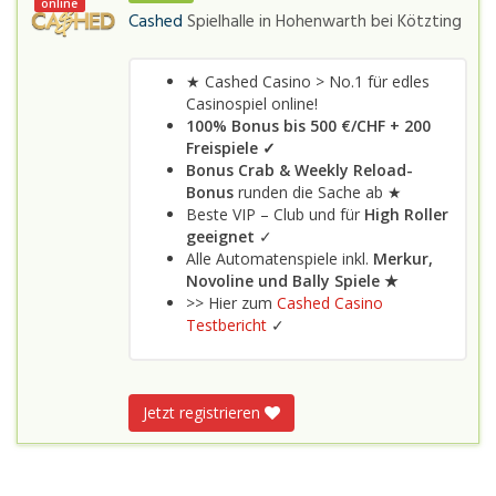
online
Cashed
Spielhalle in
Hohenwarth bei Kötzting
★ Cashed Casino > No.1 für edles
Casinospiel online!
100% Bonus bis 500 €/CHF + 200
Freispiele ✓
Bonus Crab &
Weekly Reload-
Bonus
runden die Sache ab ★
Beste VIP – Club und für
High Roller
geeignet
✓
Alle Automatenspiele inkl.
Merkur,
Novoline und Bally Spiele ★
>> Hier zum
Cashed Casino
Testbericht
✓
Jetzt registrieren