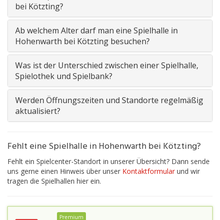
bei Kötzting?
Ab welchem Alter darf man eine Spielhalle in
Hohenwarth bei Kötzting besuchen?
Was ist der Unterschied zwischen einer Spielhalle,
Spielothek und Spielbank?
Werden Öffnungszeiten und Standorte regelmäßig
aktualisiert?
Fehlt eine Spielhalle in Hohenwarth bei Kötzting?
Fehlt ein Spielcenter-Standort in unserer Übersicht? Dann sende
uns gerne einen Hinweis über unser
Kontaktformular
und wir
tragen die Spielhallen hier ein.
Premium