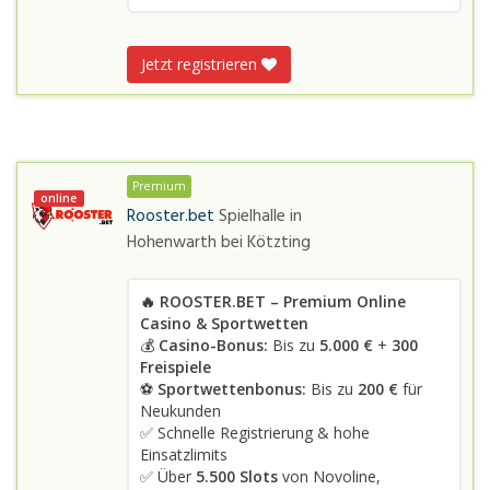
Jetzt registrieren
Premium
online
Rooster.bet
Spielhalle in
Hohenwarth bei Kötzting
🔥 ROOSTER.BET – Premium Online
Casino & Sportwetten
💰
Casino-Bonus:
Bis zu
5.000 €
+
300
Freispiele
⚽
Sportwettenbonus:
Bis zu
200 €
für
Neukunden
✅ Schnelle Registrierung & hohe
Einsatzlimits
✅ Über
5.500 Slots
von Novoline,