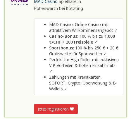
MAD Casino
Spielhalle in
Hohenwarth bei Kötzting
MAD Casino: Online Casino mit
attraktivem Willkommensangebot ✓
Casino-Bonus:
100 % bis zu
1.000
€/CHF + 200 Freispiele
✓
Sportbonus
: 100 % bis 250 € + 20 €
Gratiswette für Sportwetten ✓
Perfekt für High Roller mit exklusiven
VIP-Vorteilen & hohen Einsatzlimits
✓
Zahlungen mit Kreditkarten,
SOFORT, Crypto, Überweisung & E-
Wallets ✓
Jetzt registrieren