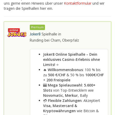
uns gerne einen Hinweis über unser
Kontaktformular
und wir
tragen die Spielhallen hier ein.
Premium
online
Joker8
Spielhalle in
Runding bei Cham, Oberpfalz
Joker8 Online Spielhalle – Dein
exklusives Casino-Erlebnis ohne
Limits!
⭐
🔥
Willkommensbonus
: 100 % bis
zu
500 €/CHF
& 50 % bis
1000€/CHF
+
200 Freispiele
🎰
Mega Spielauswahl
:
5.600+
Slots
von Top-Entwicklern wie
Novomatic
,
Merkur
, Bally
💳
Flexible Zahlungen
: Akzeptiert
Visa, Mastercard &
Kryptowährungen
wie Bitcoin &