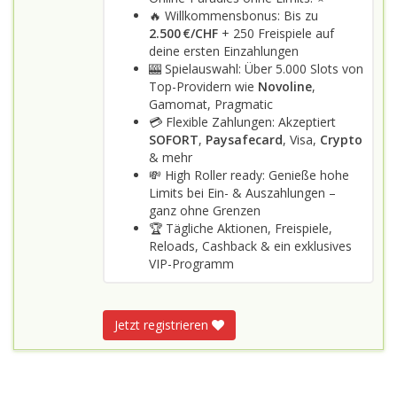
🔥 Willkommensbonus: Bis zu
2.500 €/CHF
+ 250 Freispiele auf
deine ersten Einzahlungen
🎰 Spielauswahl: Über 5.000 Slots von
Top-Providern wie
Novoline
,
Gamomat, Pragmatic
💳 Flexible Zahlungen: Akzeptiert
SOFORT
,
Paysafecard
, Visa,
Crypto
& mehr
💸 High Roller ready: Genieße hohe
Limits bei Ein- & Auszahlungen –
ganz ohne Grenzen
🏆 Tägliche Aktionen, Freispiele,
Reloads, Cashback & ein exklusives
VIP-Programm
Jetzt registrieren