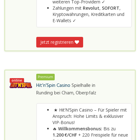
weiteren Top-Providern ✓
Zahlungen mit
Revolut
,
SOFORT
,
Kryptowährungen, Kreditkarten und
E-Wallets ✓
Jetzt registrieren
Premium
online
Hit’n’Spin Casino
Spielhalle in
Runding bei Cham, Oberpfalz
★ Hit’N’Spin Casino – Für Spieler mit
Anspruch: Hohe Limits & exklusiver
VIP-Bonus!
🔥
Willkommensbonus:
Bis zu
1.200 €/CHF
+ 220 Freispiele für neue