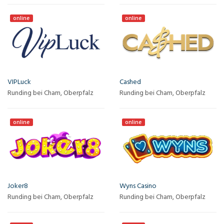
online
online
VIPLuck
Cashed
Runding bei Cham, Oberpfalz
Runding bei Cham, Oberpfalz
online
online
Joker8
Wyns Casino
Runding bei Cham, Oberpfalz
Runding bei Cham, Oberpfalz