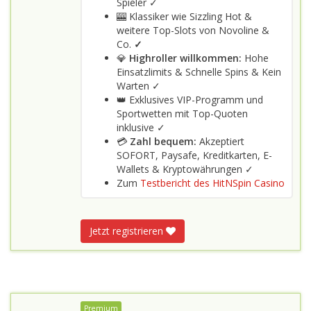
Spieler ✓
🎰 Klassiker wie Sizzling Hot &
weitere Top-Slots von Novoline &
Co.
✓
💎
Highroller willkommen:
Hohe
Einsatzlimits & Schnelle Spins & Kein
Warten ✓
👑 Exklusives VIP-Programm und
Sportwetten mit Top-Quoten
inklusive ✓
💳
Zahl bequem:
Akzeptiert
SOFORT, Paysafe, Kreditkarten, E-
Wallets & Kryptowährungen ✓
Zum
Testbericht des HitNSpin Casino
Jetzt registrieren
Premium