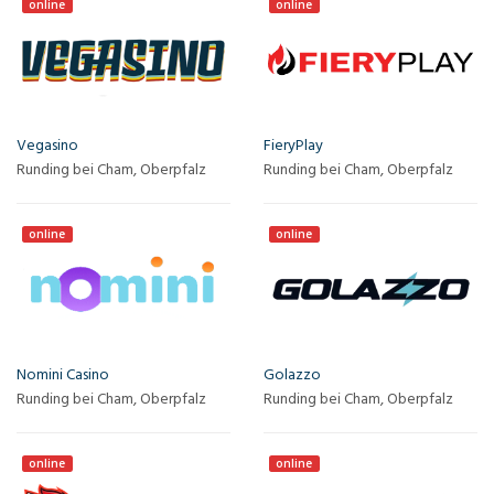
online
online
Vegasino
FieryPlay
Runding bei Cham, Oberpfalz
Runding bei Cham, Oberpfalz
online
online
Nomini Casino
Golazzo
Runding bei Cham, Oberpfalz
Runding bei Cham, Oberpfalz
online
online