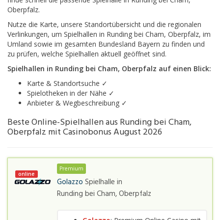
Oberpfalz.
Nutze die Karte, unsere Standortübersicht und die regionalen
Verlinkungen, um Spielhallen in Runding bei Cham, Oberpfalz, im
Umland sowie im gesamten Bundesland Bayern zu finden und
zu prüfen, welche Spielhallen aktuell geöffnet sind.
Spielhallen in Runding bei Cham, Oberpfalz auf einen Blick:
Karte & Standortsuche ✓
Spielotheken in der Nähe ✓
Anbieter & Wegbeschreibung ✓
Beste Online-Spielhallen aus Runding bei Cham,
Oberpfalz mit Casinobonus August 2026
Premium
online
Golazzo
Spielhalle in
Runding bei Cham, Oberpfalz