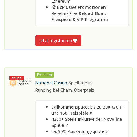
Ethereum
🏆
Exklusive Promotionen
:
Regelmäßige
Reload-Boni,
Freispiele & VIP-Programm
Jetzt registrieren
Premium
online
National Casino
Spielhalle in
Runding bei Cham, Oberpfalz
Willkommenspaket bis zu
300 €/CHF
und
150 Freispiele ♥
4200+ Spiele inklusive der
Novoline
Spiele
✓
ca. 95% Auszahlungsquote ✓