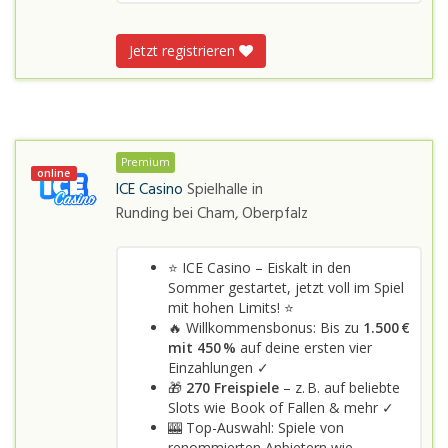
Jetzt registrieren
Premium
online
ICE Casino
Spielhalle in
Runding bei Cham, Oberpfalz
⭐ ICE Casino – Eiskalt in den
Sommer gestartet, jetzt voll im Spiel
mit hohen Limits! ⭐
🔥 Willkommensbonus: Bis zu
1.500 €
mit 450 %
auf deine ersten vier
Einzahlungen ✓
🎁
270 Freispiele
– z. B. auf beliebte
Slots wie Book of Fallen & mehr ✓
🎰 Top-Auswahl: Spiele von
renommierten Anbietern wie