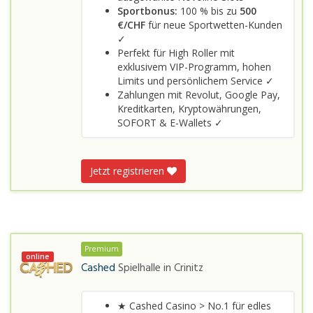
Sportbonus:
100 % bis zu
500
€/CHF
für neue Sportwetten-Kunden
✓
Perfekt für High Roller mit
exklusivem VIP-Programm, hohen
Limits und persönlichem Service ✓
Zahlungen mit Revolut, Google Pay,
Kreditkarten, Kryptowährungen,
SOFORT & E-Wallets ✓
Jetzt registrieren
Premium
online
Cashed
Spielhalle in
Crinitz
★ Cashed Casino > No.1 für edles