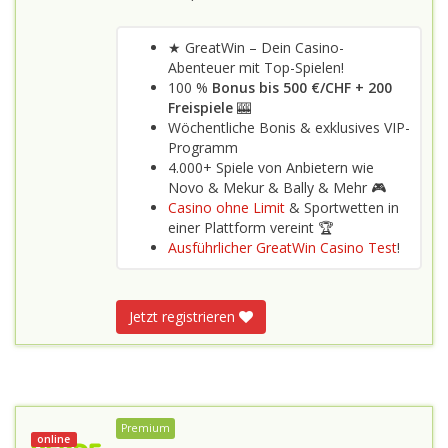
★ GreatWin – Dein Casino-
Abenteuer mit Top-Spielen!
100 %
Bonus bis 500 €/CHF + 200
Freispiele
🎰
Wöchentliche Bonis & exklusives VIP-
Programm
4.000+ Spiele von Anbietern wie
Novo & Mekur & Bally & Mehr 🎮
Casino ohne Limit
& Sportwetten in
einer Plattform vereint 🏆
Ausführlicher GreatWin Casino Test
!
Jetzt registrieren
Premium
online