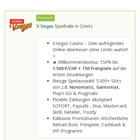
Premium
online
V.Vegas
Spielhalle in
Crinitz
V.Vegas Casino – Dein aufregendes
Online-Abenteuer ohne Limits wartet!
⭐
🔥 Willkommensbonus: 150% bis
1.500 €/CHF + 150 Freispiele
auf die
ersten Einzahlungen
Riesige Spielauswahl: 5.000+ Slots
von z.B.
Novomatic
,
Gamomat
,
Play’n GO & Pragmatic
Flexible Zahlungen: Akzeptiert
SOFORT, Paysafe , Visa, Mastercard,
Skrill, Neteller, Trustly
Exklusive Promotionen: Wöchentliche
Reload-Boni, Freispiele, Cashback &
VIP-Programm