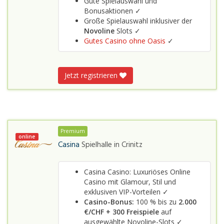
Gute Spielauswahl und
Bonusaktionen ✓
Große Spielauswahl inklusiver der
Novoline
Slots ✓
Gutes Casino ohne Oasis
✓
Jetzt registrieren
Premium
online
Casina
Spielhalle in
Crinitz
Casina Casino: Luxuriöses Online
Casino mit Glamour, Stil und
exklusiven VIP-Vorteilen ✓
Casino-Bonus:
100 % bis zu
2.000
€/CHF + 300 Freispiele
auf
ausgewählte Novoline-Slots ✓