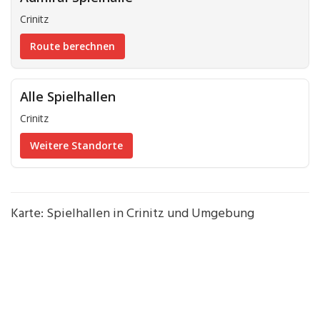
Crinitz
Route berechnen
Alle Spielhallen
Crinitz
Weitere Standorte
Karte: Spielhallen in Crinitz und Umgebung