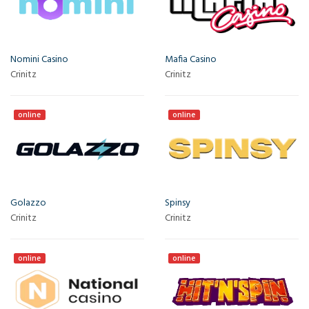
Nomini Casino
Mafia Casino
Crinitz
Crinitz
online
online
Golazzo
Spinsy
Crinitz
Crinitz
online
online