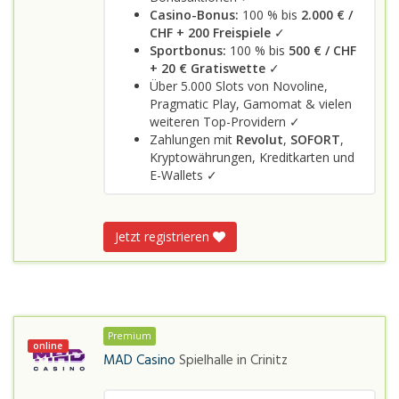
Casino-Bonus:
100 % bis
2.000 € /
CHF + 200 Freispiele
✓
Sportbonus:
100 % bis
500 € / CHF
+ 20 € Gratiswette
✓
Über 5.000 Slots von Novoline,
Pragmatic Play, Gamomat & vielen
weiteren Top-Providern ✓
Zahlungen mit
Revolut
,
SOFORT
,
Kryptowährungen, Kreditkarten und
E-Wallets ✓
Jetzt registrieren
Premium
online
MAD Casino
Spielhalle in
Crinitz