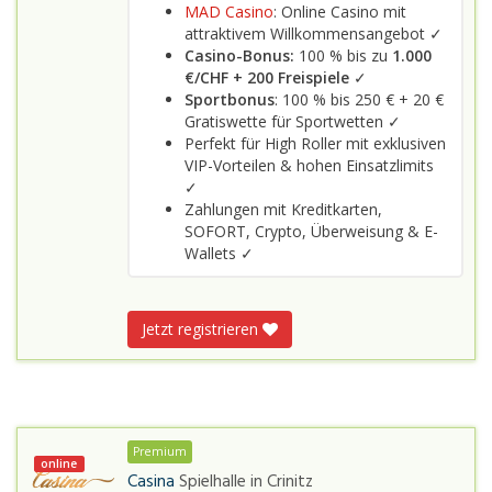
MAD Casino
: Online Casino mit
attraktivem Willkommensangebot ✓
Casino-Bonus:
100 % bis zu
1.000
€/CHF + 200 Freispiele
✓
Sportbonus
: 100 % bis 250 € + 20 €
Gratiswette für Sportwetten ✓
Perfekt für High Roller mit exklusiven
VIP-Vorteilen & hohen Einsatzlimits
✓
Zahlungen mit Kreditkarten,
SOFORT, Crypto, Überweisung & E-
Wallets ✓
Jetzt registrieren
Premium
online
Casina
Spielhalle in
Crinitz