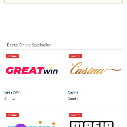
Beste Online Spielhallen:
online
online
GreatWin
Casina
Crinitz
Crinitz
online
online