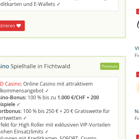
ditkarten und E-Wallets ✓
istrieren
V
F
ino
Spielhalle in
Fichtwald
Premium
D Casino
: Online Casino mit attraktivem
llkommensangebot ✓
sino-Bonus:
100 % bis zu
1.000 €/CHF + 200
ispiele
✓
ortbonus
: 100 % bis 250 € + 20 € Gratiswette für
N
ortwetten ✓
F
fekt für High Roller mit exklusiven VIP-Vorteilen
ohen Einsatzlimits ✓
lungen mit Kreditkarten, SOFORT, Crypto,