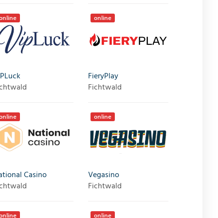
online
online
IPLuck
FieryPlay
ichtwald
Fichtwald
online
online
ational Casino
Vegasino
ichtwald
Fichtwald
online
online