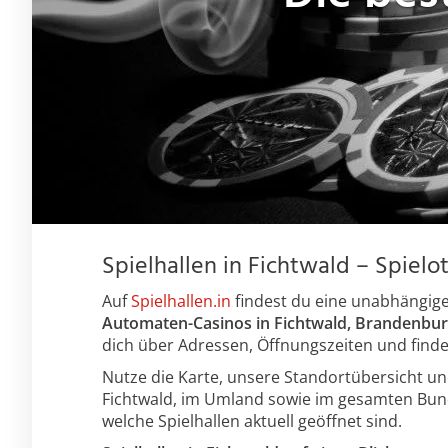
Spielhallen in Fichtwald – Spielo
Auf
Spielhallen.in
findest du eine unabhängig
Automaten-Casinos in Fichtwald, Brandenbu
dich über Adressen, Öffnungszeiten und finde 
Nutze die Karte, unsere Standortübersicht un
Fichtwald, im Umland sowie im gesamten Bun
welche Spielhallen aktuell geöffnet sind.