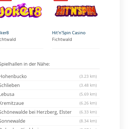
oker8
Hit’n’Spin Casino
ichtwald
Fichtwald
Spielhallen in der Nähe:
Hohenbucko
(3.23 km)
Schlieben
(3.48 km)
Lebusa
(5.69 km)
Kremitzaue
(6.26 km)
Schönewalde bei Herzberg, Elster
(6.33 km)
Sonnewalde
(8.34 km)