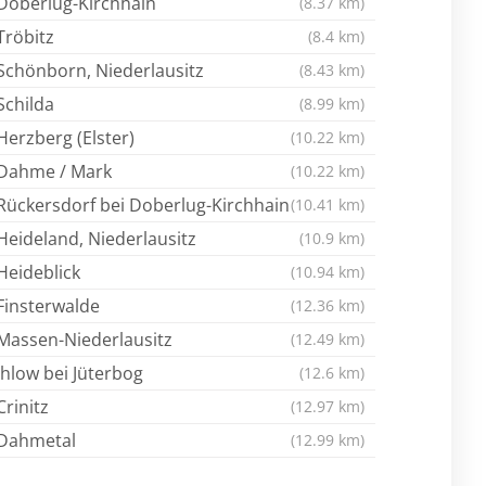
Doberlug-Kirchhain
(8.37 km)
Tröbitz
(8.4 km)
Schönborn, Niederlausitz
(8.43 km)
Schilda
(8.99 km)
Herzberg (Elster)
(10.22 km)
Dahme / Mark
(10.22 km)
Rückersdorf bei Doberlug-Kirchhain
(10.41 km)
Heideland, Niederlausitz
(10.9 km)
Heideblick
(10.94 km)
Finsterwalde
(12.36 km)
Massen-Niederlausitz
(12.49 km)
Ihlow bei Jüterbog
(12.6 km)
Crinitz
(12.97 km)
Dahmetal
(12.99 km)