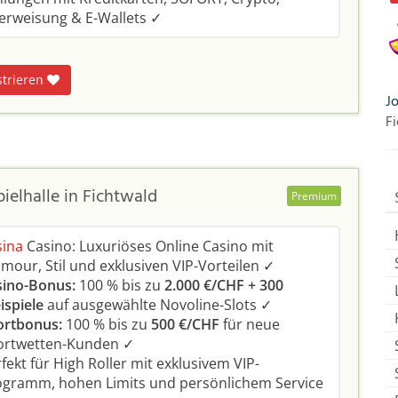
erweisung & E-Wallets ✓
istrieren
J
F
pielhalle in
Fichtwald
Premium
sina
Casino: Luxuriöses Online Casino mit
mour, Stil und exklusiven VIP-Vorteilen ✓
sino-Bonus:
100 % bis zu
2.000 €/CHF + 300
ispiele
auf ausgewählte Novoline-Slots ✓
ortbonus:
100 % bis zu
500 €/CHF
für neue
ortwetten-Kunden ✓
fekt für High Roller mit exklusivem VIP-
ogramm, hohen Limits und persönlichem Service