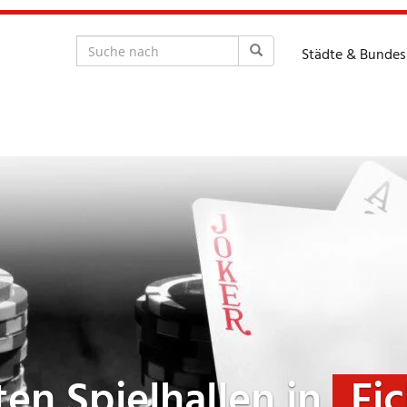
Städte & Bundes
ten Spielhallen in
Fi