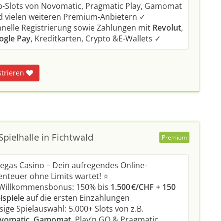
p-Slots von Novomatic, Pragmatic Play, Gamomat
d vielen weiteren Premium-Anbietern ✓
nelle Registrierung sowie Zahlungen mit
Revolut
,
ogle Pay
, Kreditkarten, Crypto &E-Wallets ✓
istrieren
Spielhalle in
Fichtwald
Premium
egas Casino – Dein aufregendes Online-
nteuer ohne Limits wartet! ⭐
 Willkommensbonus: 150% bis
1.500 €/CHF + 150
ispiele
auf die ersten Einzahlungen
sige Spielauswahl: 5.000+ Slots von z.B.
vomatic
,
Gamomat
, Play’n GO & Pragmatic