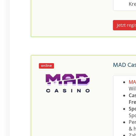
Kre
Jetzt reg
MAD Cas
online
MA
Wi
Ca
Fre
Sp
Sp
Per
& h
Zah