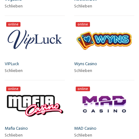
Schlieben
Schlieben
online
online
VIPLuck
Wyns Casino
Schlieben
Schlieben
online
online
Mafia Casino
MAD Casino
Schlieben
Schlieben