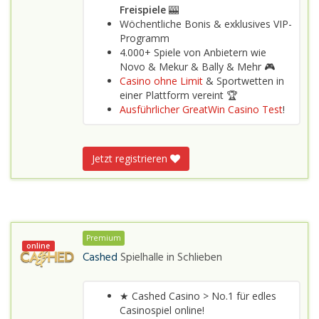
Freispiele
🎰
Wöchentliche Bonis & exklusives VIP-
Programm
4.000+ Spiele von Anbietern wie
Novo & Mekur & Bally & Mehr 🎮
Casino ohne Limit
& Sportwetten in
einer Plattform vereint 🏆
Ausführlicher GreatWin Casino Test
!
Jetzt registrieren
Premium
online
Cashed
Spielhalle in
Schlieben
★ Cashed Casino > No.1 für edles
Casinospiel online!