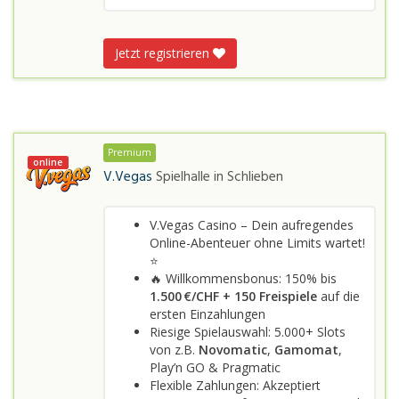
Jetzt registrieren
Premium
online
V.Vegas
Spielhalle in
Schlieben
V.Vegas Casino – Dein aufregendes
Online-Abenteuer ohne Limits wartet!
⭐
🔥 Willkommensbonus: 150% bis
1.500 €/CHF + 150 Freispiele
auf die
ersten Einzahlungen
Riesige Spielauswahl: 5.000+ Slots
von z.B.
Novomatic
,
Gamomat
,
Play’n GO & Pragmatic
Flexible Zahlungen: Akzeptiert