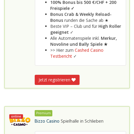
100% Bonus bis 500 €/CHF + 200
Freispiele ✓
Bonus Crab &
Weekly Reload-
Bonus
runden die Sache ab ★
Beste VIP – Club und für
High Roller
geeignet
✓
Alle Automatenspiele inkl.
Merkur,
Novoline und Bally Spiele ★
>> Hier zum
Cashed Casino
Testbericht
✓
Jetzt registrieren
Premium
online
Bizzo Casino
Spielhalle in
Schlieben