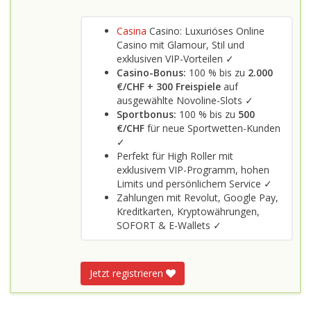
Casina
Casino: Luxuriöses Online
Casino mit Glamour, Stil und
exklusiven VIP-Vorteilen ✓
Casino-Bonus:
100 % bis zu
2.000
€/CHF + 300 Freispiele
auf
ausgewählte Novoline-Slots ✓
Sportbonus:
100 % bis zu
500
€/CHF
für neue Sportwetten-Kunden
✓
Perfekt für High Roller mit
exklusivem VIP-Programm, hohen
Limits und persönlichem Service ✓
Zahlungen mit Revolut, Google Pay,
Kreditkarten, Kryptowährungen,
SOFORT & E-Wallets ✓
Jetzt registrieren