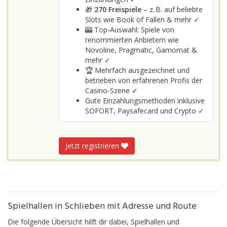
🎁
270 Freispiele
– z. B. auf beliebte
Slots wie Book of Fallen & mehr ✓
🎰 Top-Auswahl: Spiele von
renommierten Anbietern wie
Novoline, Pragmatic, Gamomat &
mehr ✓
🏆 Mehrfach ausgezeichnet und
betrieben von erfahrenen Profis der
Casino-Szene ✓
Gute Einzahlungsmethoden inklusive
SOFORT, Paysafecard und Crypto ✓
Jetzt registrieren
Spielhallen in Schlieben mit Adresse und Route
Die folgende Übersicht hilft dir dabei, Spielhallen und