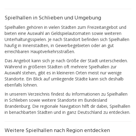
Spielhallen in Schlieben und Umgebung
Spielhallen gehören in vielen Städten zum Freizeitangebot und
bieten eine Auswahl an Geldspielautomaten sowie weiteren
Unterhaltungsspielen. Je nach Standort befinden sich Spielhallen
häufig in Innenstädten, in Gewerbegebieten oder an gut
erreichbaren Hauptverkehrsstraßen.
Das Angebot kann sich je nach Größe der Stadt unterscheiden.
Während in größeren Städten oft mehrere Spielhallen zur
Auswahl stehen, gibt es in kleineren Orten meist nur wenige
Standorte. Ein Blick auf umliegende Städte kann sich deshalb
ebenfalls lohnen.
In unserem Verzeichnis findest du Informationen zu Spielhallen
in Schlieben sowie weitere Standorte im Bundesland
Brandenburg. Die regionale Navigation hilft dir dabei, Spielhallen
in benachbarten Städten und in ganz Deutschland zu entdecken.
Weitere Spielhallen nach Region entdecken