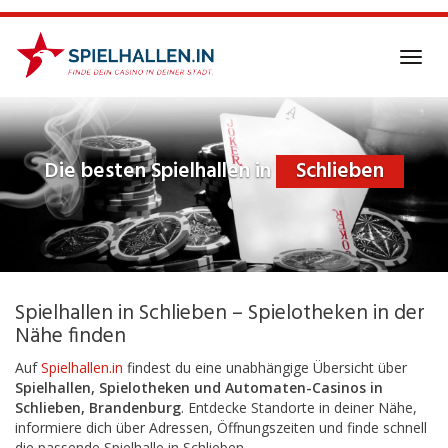
Skip
to
main
Toggl
content
navig
Die besten Spielhallen in
Schlieben
Spielhallen in Schlieben – Spielotheken in der
Nähe finden
Auf
Spielhallen.in
findest du eine unabhängige Übersicht über
Spielhallen, Spielotheken und Automaten-Casinos in
Schlieben, Brandenburg
. Entdecke Standorte in deiner Nähe,
informiere dich über Adressen, Öffnungszeiten und finde schnell
die passende Spielhalle in Schlieben.