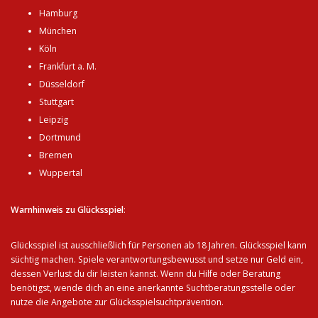
Hamburg
München
Köln
Frankfurt a. M.
Düsseldorf
Stuttgart
Leipzig
Dortmund
Bremen
Wuppertal
Warnhinweis zu Glücksspiel
:
Glücksspiel ist ausschließlich für Personen ab 18 Jahren. Glücksspiel kann
süchtig machen. Spiele verantwortungsbewusst und setze nur Geld ein,
dessen Verlust du dir leisten kannst. Wenn du Hilfe oder Beratung
benötigst, wende dich an eine anerkannte
Suchtberatungsstelle
oder
nutze die Angebote zur Glücksspielsuchtprävention.