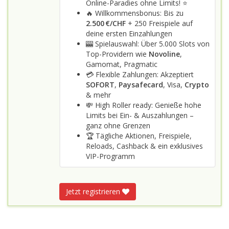
Online-Paradies ohne Limits! ⭐
🔥 Willkommensbonus: Bis zu
2.500 €/CHF
+ 250 Freispiele auf
deine ersten Einzahlungen
🎰 Spielauswahl: Über 5.000 Slots von
Top-Providern wie
Novoline
,
Gamomat, Pragmatic
💳 Flexible Zahlungen: Akzeptiert
SOFORT
,
Paysafecard
, Visa,
Crypto
& mehr
💸 High Roller ready: Genieße hohe
Limits bei Ein- & Auszahlungen –
ganz ohne Grenzen
🏆 Tägliche Aktionen, Freispiele,
Reloads, Cashback & ein exklusives
VIP-Programm
Jetzt registrieren