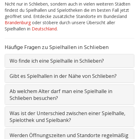
Nicht nur in Schlieben, sondern auch in vielen weiteren Städten
findest du Spielhallen und Spielotheken die im besten Fall jetzt
geöffnet sind. Entdecke zusätzliche Standorte im Bundesland
Brandenburg
oder stöbere durch unsere Übersicht aller
Spielhallen in
Deutschland
.
Häufige Fragen zu Spielhallen in Schlieben
Wo finde ich eine Spielhalle in Schlieben?
Gibt es Spielhallen in der Nähe von Schlieben?
Ab welchem Alter darf man eine Spielhalle in
Schlieben besuchen?
Was ist der Unterschied zwischen einer Spielhalle,
Spielothek und Spielbank?
Werden Öffnungszeiten und Standorte regelmäßig