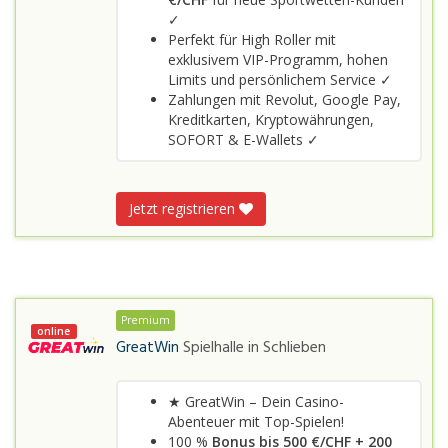
✓
Perfekt für High Roller mit
exklusivem VIP-Programm, hohen
Limits und persönlichem Service ✓
Zahlungen mit Revolut, Google Pay,
Kreditkarten, Kryptowährungen,
SOFORT & E-Wallets ✓
Jetzt registrieren
Premium
online
GreatWin
Spielhalle in
Schlieben
★ GreatWin – Dein Casino-
Abenteuer mit Top-Spielen!
100 %
Bonus bis 500 €/CHF + 200