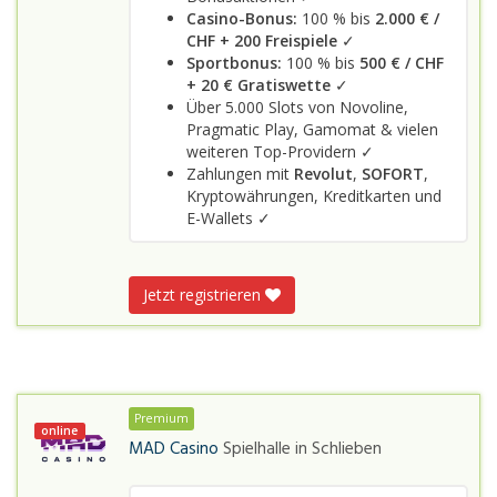
Casino-Bonus:
100 % bis
2.000 € /
CHF + 200 Freispiele
✓
Sportbonus:
100 % bis
500 € / CHF
+ 20 € Gratiswette
✓
Über 5.000 Slots von Novoline,
Pragmatic Play, Gamomat & vielen
weiteren Top-Providern ✓
Zahlungen mit
Revolut
,
SOFORT
,
Kryptowährungen, Kreditkarten und
E-Wallets ✓
Jetzt registrieren
Premium
online
MAD Casino
Spielhalle in
Schlieben