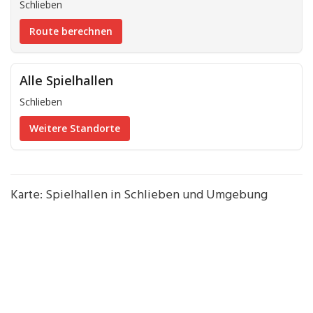
Schlieben
Route berechnen
Alle Spielhallen
Schlieben
Weitere Standorte
Karte: Spielhallen in Schlieben und Umgebung