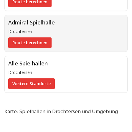
Route berechnen
Admiral Spielhalle
Drochtersen
Route berechnen
Alle Spielhallen
Drochtersen
Weitere Standorte
Karte: Spielhallen in Drochtersen und Umgebung