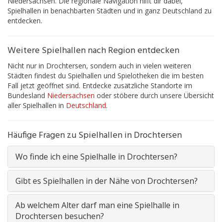
Niedersachsen. Die regionale Navigation hilft dir dabei,
Spielhallen in benachbarten Städten und in ganz Deutschland zu
entdecken.
Weitere Spielhallen nach Region entdecken
Nicht nur in Drochtersen, sondern auch in vielen weiteren
Städten findest du Spielhallen und Spielotheken die im besten
Fall jetzt geöffnet sind. Entdecke zusätzliche Standorte im
Bundesland
Niedersachsen
oder stöbere durch unsere Übersicht
aller Spielhallen in
Deutschland
.
Häufige Fragen zu Spielhallen in Drochtersen
Wo finde ich eine Spielhalle in Drochtersen?
Gibt es Spielhallen in der Nähe von Drochtersen?
Ab welchem Alter darf man eine Spielhalle in
Drochtersen besuchen?