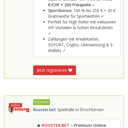
€/CHF + 200 Freispiele
✓
Sportbonus
: 100 % bis 250 € + 20 €
Gratiswette für Sportwetten ✓
Perfekt für High Roller mit exklusiven
VIP-Vorteilen & hohen Einsatzlimits
✓
Zahlungen mit Kreditkarten,
SOFORT, Crypto, Überweisung & E-
Wallets ✓
Jetzt registrieren
Premium
online
Rooster.bet
Spielhalle in
Drochtersen
🔥
ROOSTER.BET
– Premium Online