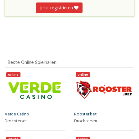
Jetzt registrieren
Beste Online Spielhallen:
online
online
Verde Casino
Rooster.bet
Drochtersen
Drochtersen