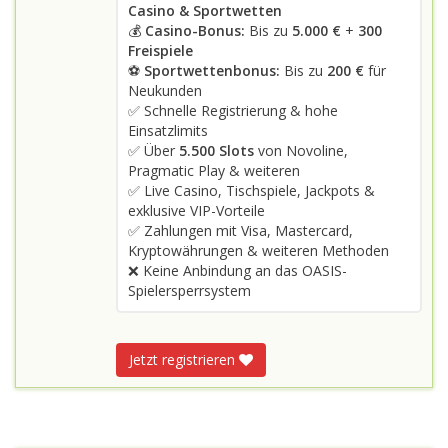
Casino & Sportwetten
💰
Casino-Bonus:
Bis zu
5.000 €
+
300
Freispiele
⚽
Sportwettenbonus:
Bis zu
200 €
für
Neukunden
✅ Schnelle Registrierung & hohe
Einsatzlimits
✅ Über
5.500 Slots
von Novoline,
Pragmatic Play & weiteren
✅ Live Casino, Tischspiele, Jackpots &
exklusive VIP-Vorteile
✅ Zahlungen mit Visa, Mastercard,
Kryptowährungen & weiteren Methoden
❌ Keine Anbindung an das OASIS-
Spielersperrsystem
Jetzt registrieren