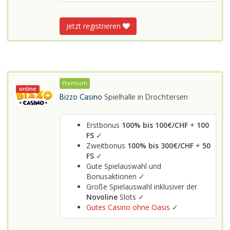
Jetzt registrieren
Premium
online
Bizzo Casino
Spielhalle in
Drochtersen
Erstbonus
100% bis 100€/CHF
+
100
FS
✓
Zweitbonus
100% bis 300€/CHF
+
50
FS
✓
Gute Spielauswahl und
Bonusaktionen ✓
Große Spielauswahl inklusiver der
Novoline
Slots ✓
Gutes Casino ohne Oasis
✓