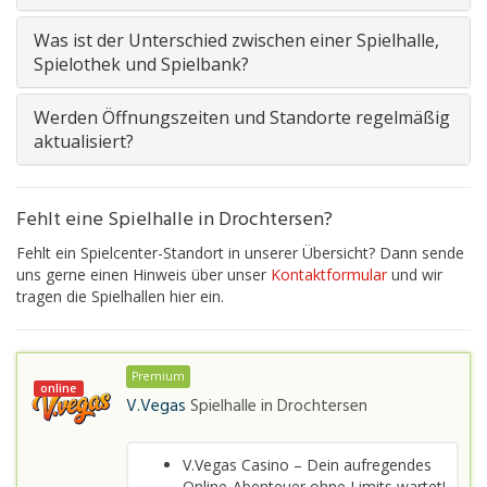
Was ist der Unterschied zwischen einer Spielhalle,
Spielothek und Spielbank?
Werden Öffnungszeiten und Standorte regelmäßig
aktualisiert?
Fehlt eine Spielhalle in Drochtersen?
Fehlt ein Spielcenter-Standort in unserer Übersicht? Dann sende
uns gerne einen Hinweis über unser
Kontaktformular
und wir
tragen die Spielhallen hier ein.
Premium
online
V.Vegas
Spielhalle in
Drochtersen
V.Vegas Casino – Dein aufregendes
Online-Abenteuer ohne Limits wartet!