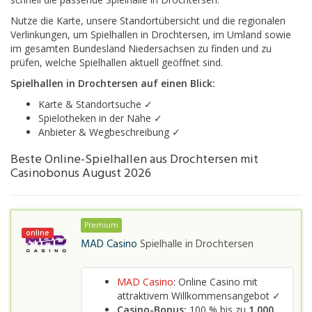
Nutze die Karte, unsere Standortübersicht und die regionalen
Verlinkungen, um Spielhallen in Drochtersen, im Umland sowie
im gesamten Bundesland Niedersachsen zu finden und zu
prüfen, welche Spielhallen aktuell geöffnet sind.
Spielhallen in Drochtersen auf einen Blick:
Karte & Standortsuche ✓
Spielotheken in der Nähe ✓
Anbieter & Wegbeschreibung ✓
Beste Online-Spielhallen aus Drochtersen mit
Casinobonus August 2026
Premium
online
MAD Casino
Spielhalle in
Drochtersen
MAD Casino
: Online Casino mit
attraktivem Willkommensangebot ✓
Casino-Bonus:
100 % bis zu
1.000