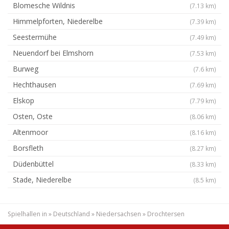
Blomesche Wildnis
(7.13 km)
Himmelpforten, Niederelbe
(7.39 km)
Seestermühe
(7.49 km)
Neuendorf bei Elmshorn
(7.53 km)
Burweg
(7.6 km)
Hechthausen
(7.69 km)
Elskop
(7.79 km)
Osten, Oste
(8.06 km)
Altenmoor
(8.16 km)
Borsfleth
(8.27 km)
Düdenbüttel
(8.33 km)
Stade, Niederelbe
(8.5 km)
Spielhallen in
»
Deutschland
»
Niedersachsen
»
Drochtersen