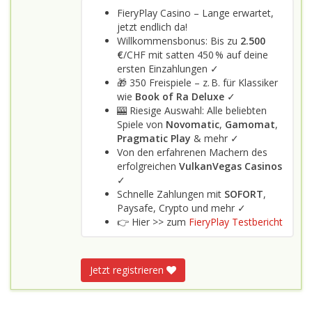
FieryPlay Casino – Lange erwartet,
jetzt endlich da!
Willkommensbonus: Bis zu
2.500
€
/CHF mit satten 450 % auf deine
ersten Einzahlungen ✓
🎁 350 Freispiele – z. B. für Klassiker
wie
Book of Ra Deluxe
✓
🎰 Riesige Auswahl: Alle beliebten
Spiele von
Novomatic
,
Gamomat
,
Pragmatic Play
& mehr ✓
Von den erfahrenen Machern des
erfolgreichen
VulkanVegas Casinos
✓
Schnelle Zahlungen mit
SOFORT
,
Paysafe, Crypto und mehr ✓
👉 Hier >> zum
FieryPlay Testbericht
Jetzt registrieren