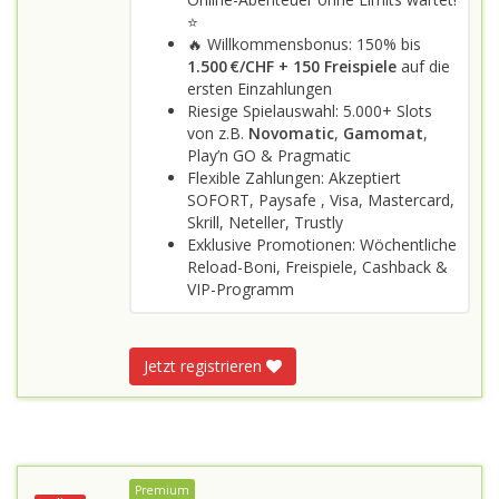
⭐
🔥 Willkommensbonus: 150% bis
1.500 €/CHF + 150 Freispiele
auf die
ersten Einzahlungen
Riesige Spielauswahl: 5.000+ Slots
von z.B.
Novomatic
,
Gamomat
,
Play’n GO & Pragmatic
Flexible Zahlungen: Akzeptiert
SOFORT, Paysafe , Visa, Mastercard,
Skrill, Neteller, Trustly
Exklusive Promotionen: Wöchentliche
Reload-Boni, Freispiele, Cashback &
VIP-Programm
Jetzt registrieren
Premium