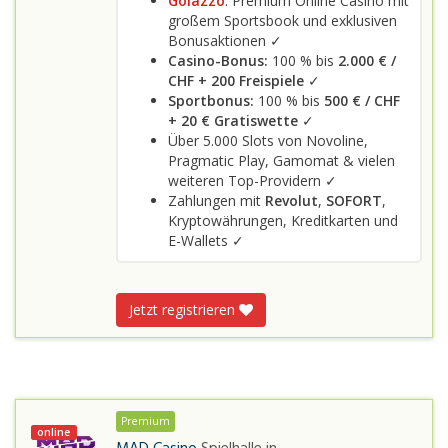
Golazzo
: Premium Online Casino mit
großem Sportsbook und exklusiven
Bonusaktionen ✓
Casino-Bonus:
100 % bis
2.000 € /
CHF + 200 Freispiele
✓
Sportbonus:
100 % bis
500 € / CHF
+ 20 € Gratiswette
✓
Über 5.000 Slots von Novoline,
Pragmatic Play, Gamomat & vielen
weiteren Top-Providern ✓
Zahlungen mit
Revolut
,
SOFORT
,
Kryptowährungen, Kreditkarten und
E-Wallets ✓
Jetzt registrieren
Premium
online