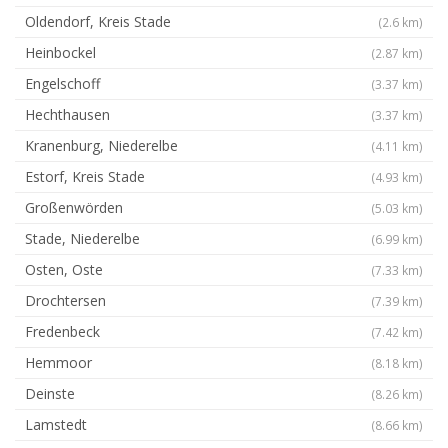
Oldendorf, Kreis Stade
(2.6 km)
Heinbockel
(2.87 km)
Engelschoff
(3.37 km)
Hechthausen
(3.37 km)
Kranenburg, Niederelbe
(4.11 km)
Estorf, Kreis Stade
(4.93 km)
Großenwörden
(5.03 km)
Stade, Niederelbe
(6.99 km)
Osten, Oste
(7.33 km)
Drochtersen
(7.39 km)
Fredenbeck
(7.42 km)
Hemmoor
(8.18 km)
Deinste
(8.26 km)
Lamstedt
(8.66 km)