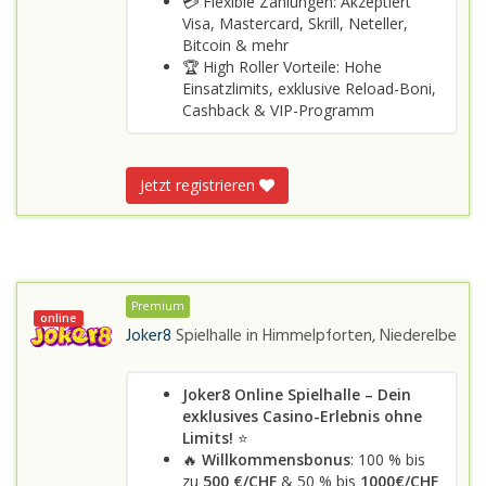
💳 Flexible Zahlungen: Akzeptiert
Visa, Mastercard, Skrill, Neteller,
Bitcoin & mehr
🏆 High Roller Vorteile: Hohe
Einsatzlimits, exklusive Reload-Boni,
Cashback & VIP-Programm
Jetzt registrieren
Premium
online
Joker8
Spielhalle in
Himmelpforten, Niederelbe
Joker8 Online Spielhalle – Dein
exklusives Casino-Erlebnis ohne
Limits!
⭐
🔥
Willkommensbonus
: 100 % bis
zu
500 €/CHF
& 50 % bis
1000€/CHF