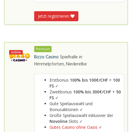
Jetzt registrieren
Premium
online
Bizzo Casino
Spielhalle in
Himmelpforten, Niederelbe
Erstbonus
100% bis 100€/CHF
+
100
FS
✓
Zweitbonus
100% bis 300€/CHF
+
50
FS
✓
Gute Spielauswahl und
Bonusaktionen ✓
Große Spielauswahl inklusiver der
Novoline
Slots ✓
Gutes Casino ohne Oasis
✓