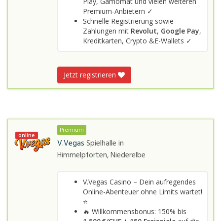
Play, Gamomat und vielen weiteren
Premium-Anbietern ✓
Schnelle Registrierung sowie
Zahlungen mit
Revolut
,
Google Pay
,
Kreditkarten, Crypto &E-Wallets ✓
Jetzt registrieren
Premium
online
V.Vegas
Spielhalle in
Himmelpforten, Niederelbe
V.Vegas Casino – Dein aufregendes
Online-Abenteuer ohne Limits wartet!
⭐
🔥 Willkommensbonus: 150% bis