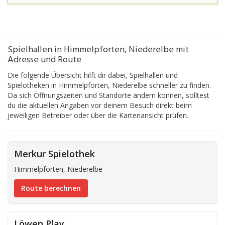
Spielhallen in Himmelpforten, Niederelbe mit
Adresse und Route
Die folgende Übersicht hilft dir dabei, Spielhallen und
Spielotheken in Himmelpforten, Niederelbe schneller zu finden.
Da sich Öffnungszeiten und Standorte ändern können, solltest
du die aktuellen Angaben vor deinem Besuch direkt beim
jeweiligen Betreiber oder über die Kartenansicht prüfen.
Merkur Spielothek
Himmelpforten, Niederelbe
Route berechnen
Löwen Play