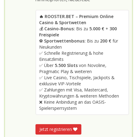
Himmelpforten, Niederelbe
🔥 ROOSTER.BET – Premium Online
Casino & Sportwetten
💰
Casino-Bonus:
Bis zu
5.000 €
+
300
Freispiele
⚽
Sportwettenbonus:
Bis zu
200 €
für
Neukunden
✅ Schnelle Registrierung & hohe
Einsatzlimits
✅ Über
5.500 Slots
von Novoline,
Pragmatic Play & weiteren
✅ Live Casino, Tischspiele, Jackpots &
exklusive VIP-Vorteile
✅ Zahlungen mit Visa, Mastercard,
Kryptowährungen & weiteren Methoden
❌ Keine Anbindung an das OASIS-
Spielersperrsystem
Jetzt registrieren