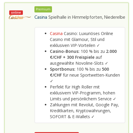
Premium
online
Casina
Spielhalle in
Himmelpforten, Niederelbe
Casina
Casino: Luxuriöses Online
Casino mit Glamour, Stil und
exklusiven VIP-Vorteilen ✓
Casino-Bonus:
100 % bis zu
2.000
€/CHF + 300 Freispiele
auf
ausgewählte Novoline-Slots ✓
Sportbonus:
100 % bis zu
500
€/CHF
für neue Sportwetten-Kunden
✓
Perfekt für High Roller mit
exklusivem VIP-Programm, hohen
Limits und persönlichem Service ✓
Zahlungen mit Revolut, Google Pay,
Kreditkarten, Kryptowährungen,
SOFORT & E-Wallets ✓