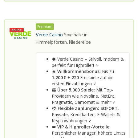
Premium
online
Verde Casino
Spielhalle in
Himmelpforten, Niederelbe
🍀
Verde Casino – Stilvoll, modern &
perfekt für Highroller! ⭐
🔥
Willkommensbonus:
Bis zu
1.200 € + 220
Freispiele auf die
ersten Einzahlungen ✓
🎰
Über 5.000 Spiele:
Mit Top-
Providern wie Novoline, NetEnt,
Pragmatic, Gamomat & mehr ✓
💳
Flexible Zahlungen:
SOFORT
,
Paysafe, Kreditkarten, E-Wallets &
Kryptowährungen ✓
👑
VIP & Highroller-Vorteile:
Persönlicher Manager, höhere Limits