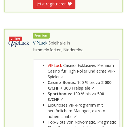
Jetzt registrieren
Premium
online
VIPLuck
Spielhalle in
Himmelpforten, Niederelbe
VIPLuck
Casino: Exklusives Premium-
Casino für High Roller und echte VIP-
Spieler ✓
Casino-Bonus:
100 % bis zu
2.000
€/CHF + 300 Freispiele
✓
Sportbonus:
100 % bis zu
500
€/CHF
✓
Luxuriöses VIP-Programm mit
persönlichem Manager, extrem
hohen Limits ✓
Top-Slots von Novomatic, Pragmatic