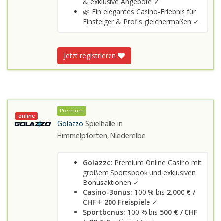
& exklusive Angebote ✓
🌿 Ein elegantes Casino-Erlebnis für
Einsteiger & Profis gleichermaßen ✓
Jetzt registrieren
Premium
online
Golazzo
Spielhalle in
Himmelpforten, Niederelbe
Golazzo
: Premium Online Casino mit
großem Sportsbook und exklusiven
Bonusaktionen ✓
Casino-Bonus:
100 % bis
2.000 € /
CHF + 200 Freispiele
✓
Sportbonus:
100 % bis
500 € / CHF