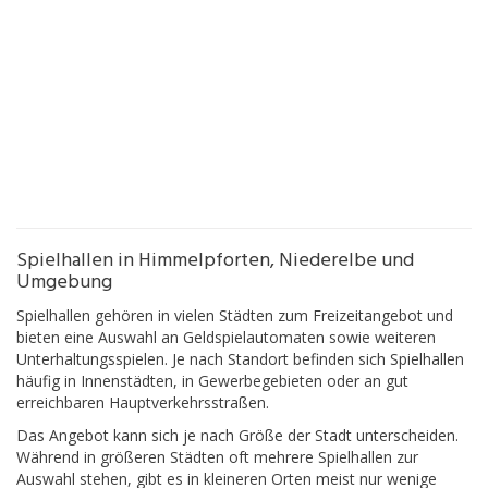
Spielhallen in Himmelpforten, Niederelbe und
Umgebung
Spielhallen gehören in vielen Städten zum Freizeitangebot und
bieten eine Auswahl an Geldspielautomaten sowie weiteren
Unterhaltungsspielen. Je nach Standort befinden sich Spielhallen
häufig in Innenstädten, in Gewerbegebieten oder an gut
erreichbaren Hauptverkehrsstraßen.
Das Angebot kann sich je nach Größe der Stadt unterscheiden.
Während in größeren Städten oft mehrere Spielhallen zur
Auswahl stehen, gibt es in kleineren Orten meist nur wenige