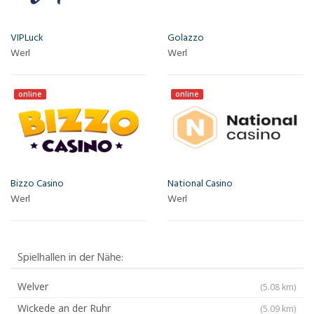
VIPLuck
Golazzo
Werl
Werl
online
online
Bizzo Casino
National Casino
Werl
Werl
Spielhallen in der Nähe:
Welver
(5.08 km)
Wickede an der Ruhr
(5.09 km)