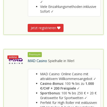
✓
Viele Einzahlungsmethoden inklusive
Sofort ✓
Jetzt registrieren
Premium
online
MAD Casino
Spielhalle in
Werl
MAD Casino: Online Casino mit
attraktivem Willkommensangebot ✓
Casino-Bonus:
100 % bis zu
1.000
€/CHF + 200 Freispiele
✓
Sportbonus
: 100 % bis 250 € + 20 €
Gratiswette für Sportwetten ✓
Perfekt für High Roller mit exklusiven