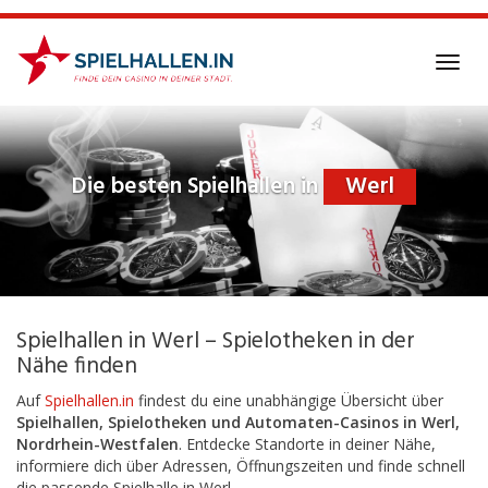
Skip
to
main
Toggl
content
navig
Die besten Spielhallen in
Werl
Spielhallen in Werl – Spielotheken in der
Nähe finden
Auf
Spielhallen.in
findest du eine unabhängige Übersicht über
Spielhallen, Spielotheken und Automaten-Casinos in Werl,
Nordrhein-Westfalen
. Entdecke Standorte in deiner Nähe,
informiere dich über Adressen, Öffnungszeiten und finde schnell
die passende Spielhalle in Werl.