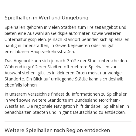
Spielhallen in Werl und Umgebung
Spielhallen gehören in vielen Städten zum Freizeitangebot und
bieten eine Auswahl an Geldspielautomaten sowie weiteren
Unterhaltungsspielen. Je nach Standort befinden sich Spielhallen
häufig in Innenstädten, in Gewerbegebieten oder an gut
erreichbaren Hauptverkehrsstraßen.
Das Angebot kann sich je nach Größe der Stadt unterscheiden.
Während in größeren Städten oft mehrere Spielhallen zur
Auswahl stehen, gibt es in kleineren Orten meist nur wenige
Standorte. Ein Blick auf umliegende Städte kann sich deshalb
ebenfalls lohnen.
In unserem Verzeichnis findest du Informationen zu Spielhallen
in Werl sowie weitere Standorte im Bundesland Nordrhein-
Westfalen. Die regionale Navigation hilft dir dabei, Spielhallen in
benachbarten Städten und in ganz Deutschland zu entdecken.
Weitere Spielhallen nach Region entdecken