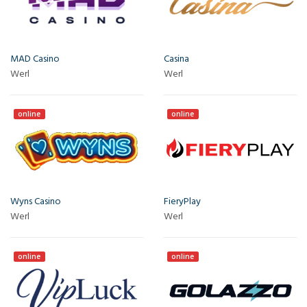
MAD Casino
Casina
Werl
Werl
online
online
Wyns Casino
FieryPlay
Werl
Werl
online
online