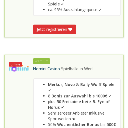
Spiele
✓
ca. 95% Auszahlungsquote ✓
Jetzt registrieren
Premium
online
Nomini Casino
Spielhalle in
Werl
Merkur
,
Novo
&
Bally Wulff Spiele
✓
8 Bonis zur Auswahl bis 1000€
✓
plus
50 Freispiele bei z.B. Eye of
Horus ✓
Sehr seröser Anbieter inklusive
Sportwetten ★
50%
Wöchentlicher Bonus
bis
500€