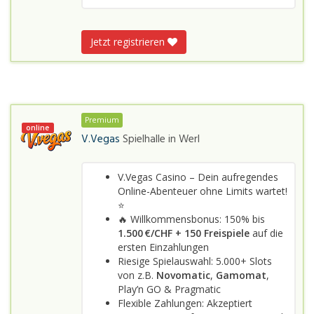
Jetzt registrieren
Premium
online
V.Vegas
Spielhalle in
Werl
V.Vegas Casino – Dein aufregendes
Online-Abenteuer ohne Limits wartet!
⭐
🔥 Willkommensbonus: 150% bis
1.500 €/CHF + 150 Freispiele
auf die
ersten Einzahlungen
Riesige Spielauswahl: 5.000+ Slots
von z.B.
Novomatic
,
Gamomat
,
Play’n GO & Pragmatic
Flexible Zahlungen: Akzeptiert