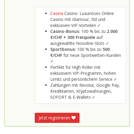
Casina
Casino: Luxuriöses Online
Casino mit Glamour, Stil und
exklusiven VIP-Vorteilen ✓
Casino-Bonus:
100 % bis zu
2.000
€/CHF + 300 Freispiele
auf
ausgewählte Novoline-Slots ✓
Sportbonus:
100 % bis zu
500
€/CHF
für neue Sportwetten-Kunden
✓
Perfekt für High Roller mit
exklusivem VIP-Programm, hohen
Limits und persönlichem Service ✓
Zahlungen mit Revolut, Google Pay,
Kreditkarten, Kryptowährungen,
SOFORT & E-Wallets ✓
Jetzt registrieren