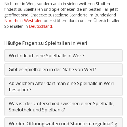
Nicht nur in Werl, sondern auch in vielen weiteren Städten
findest du Spielhallen und Spielotheken die im besten Fall jetzt
geöffnet sind. Entdecke zusätzliche Standorte im Bundesland
Nordrhein-Westfalen
oder stöbere durch unsere Übersicht aller
Spielhallen in
Deutschland
.
Häufige Fragen zu Spielhallen in Werl
Wo finde ich eine Spielhalle in Werl?
Gibt es Spielhallen in der Nähe von Werl?
Ab welchem Alter darf man eine Spielhalle in Werl
besuchen?
Was ist der Unterschied zwischen einer Spielhalle,
Spielothek und Spielbank?
Werden Öffnungszeiten und Standorte regelmäßig