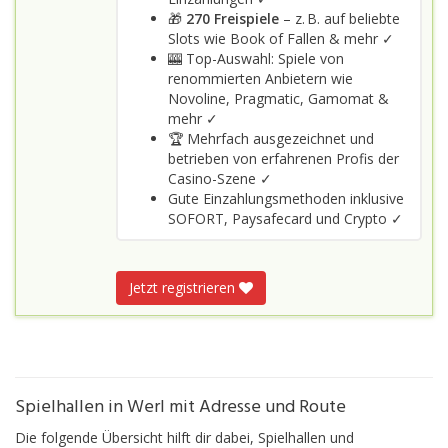
🎁
270 Freispiele
– z. B. auf beliebte
Slots wie Book of Fallen & mehr ✓
🎰 Top-Auswahl: Spiele von
renommierten Anbietern wie
Novoline, Pragmatic, Gamomat &
mehr ✓
🏆 Mehrfach ausgezeichnet und
betrieben von erfahrenen Profis der
Casino-Szene ✓
Gute Einzahlungsmethoden inklusive
SOFORT, Paysafecard und Crypto ✓
Jetzt registrieren
Spielhallen in Werl mit Adresse und Route
Die folgende Übersicht hilft dir dabei, Spielhallen und