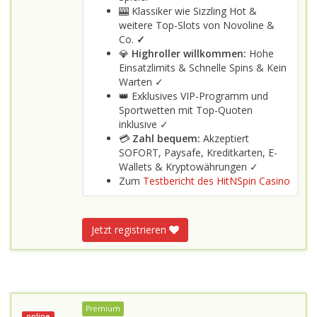
🎰 Klassiker wie Sizzling Hot &
weitere Top-Slots von Novoline &
Co.
✓
💎
Highroller willkommen:
Hohe
Einsatzlimits & Schnelle Spins & Kein
Warten ✓
👑 Exklusives VIP-Programm und
Sportwetten mit Top-Quoten
inklusive ✓
💳
Zahl bequem:
Akzeptiert
SOFORT, Paysafe, Kreditkarten, E-
Wallets & Kryptowährungen ✓
Zum
Testbericht des HitNSpin Casino
Jetzt registrieren
Premium
online