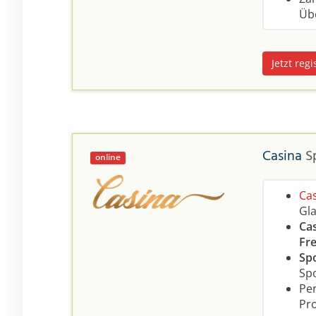
Üb
Jetzt reg
Casina
S
online
Ca
Gla
Ca
Fre
Sp
Sp
Per
Pr