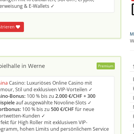
erweisung & E-Wallets ✓
istrieren
M
W
pielhalle in
Werne
Premium
sina
Casino: Luxuriöses Online Casino mit
mour, Stil und exklusiven VIP-Vorteilen ✓
sino-Bonus:
100 % bis zu
2.000 €/CHF + 300
ispiele
auf ausgewählte Novoline-Slots ✓
ortbonus:
100 % bis zu
500 €/CHF
für neue
ortwetten-Kunden ✓
fekt für High Roller mit exklusivem VIP-
ogramm, hohen Limits und persönlichem Service