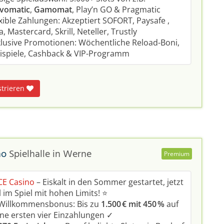
vomatic
,
Gamomat
, Play’n GO & Pragmatic
xible Zahlungen: Akzeptiert SOFORT, Paysafe ,
a, Mastercard, Skrill, Neteller, Trustly
lusive Promotionen: Wöchentliche Reload-Boni,
eispiele, Cashback & VIP-Programm
istrieren
no
Spielhalle in
Werne
Premium
CE Casino
– Eiskalt in den Sommer gestartet, jetzt
l im Spiel mit hohen Limits! ⭐
 Willkommensbonus: Bis zu
1.500 € mit 450 %
auf
ne ersten vier Einzahlungen ✓