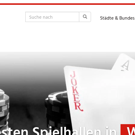
Städte & Bundes
sten Spielhallen in
W