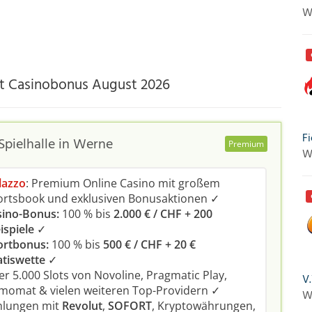
W
it Casinobonus August 2026
Fi
Spielhalle in
Werne
Premium
W
lazzo
: Premium Online Casino mit großem
ortsbook und exklusiven Bonusaktionen ✓
sino-Bonus:
100 % bis
2.000 € / CHF + 200
ispiele
✓
ortbonus:
100 % bis
500 € / CHF + 20 €
atiswette
✓
r 5.000 Slots von Novoline, Pragmatic Play,
V
momat & vielen weiteren Top-Providern ✓
W
hlungen mit
Revolut
,
SOFORT
, Kryptowährungen,