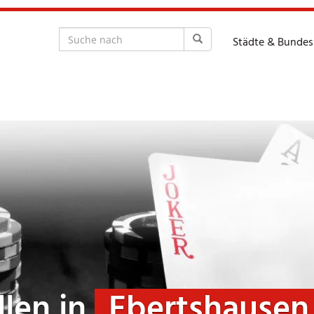
Städte & Bundes
llen in
Ebertshausen,