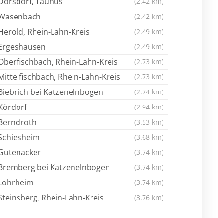
Dörsdorf, Taunus
(2.42 km)
Wasenbach
(2.42 km)
Herold, Rhein-Lahn-Kreis
(2.49 km)
Ergeshausen
(2.49 km)
Oberfischbach, Rhein-Lahn-Kreis
(2.73 km)
Mittelfischbach, Rhein-Lahn-Kreis
(2.73 km)
Biebrich bei Katzenelnbogen
(2.74 km)
Kördorf
(2.94 km)
Berndroth
(3.53 km)
Schiesheim
(3.68 km)
Gutenacker
(3.74 km)
Bremberg bei Katzenelnbogen
(3.74 km)
Lohrheim
(3.74 km)
Steinsberg, Rhein-Lahn-Kreis
(3.76 km)