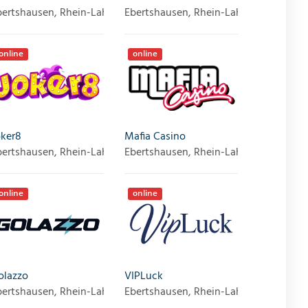
bertshausen, Rhein-Lahn-Kreis
Ebertshausen, Rhein-Lahn-Kreis
online
online
oker8
Mafia Casino
bertshausen, Rhein-Lahn-Kreis
Ebertshausen, Rhein-Lahn-Kreis
online
online
olazzo
VIPLuck
bertshausen, Rhein-Lahn-Kreis
Ebertshausen, Rhein-Lahn-Kreis