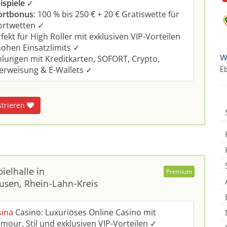
ispiele
✓
ortbonus
: 100 % bis 250 € + 20 € Gratiswette für
ortwetten ✓
fekt für High Roller mit exklusiven VIP-Vorteilen
ohen Einsatzlimits ✓
W
lungen mit Kreditkarten, SOFORT, Crypto,
E
erweisung & E-Wallets ✓
istrieren
pielhalle in
Premium
usen, Rhein-Lahn-Kreis
sina
Casino: Luxuriöses Online Casino mit
mour, Stil und exklusiven VIP-Vorteilen ✓