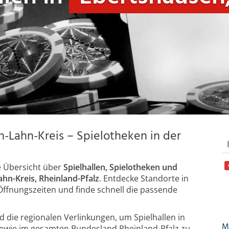
n-Lahn-Kreis – Spielotheken in der
e Übersicht über
Spielhallen, Spielotheken und
hn-Kreis, Rheinland-Pfalz
. Entdecke Standorte in
Öffnungszeiten und finde schnell die passende
d die regionalen Verlinkungen, um Spielhallen in
M
sowie im gesamten Bundesland Rheinland-Pfalz zu