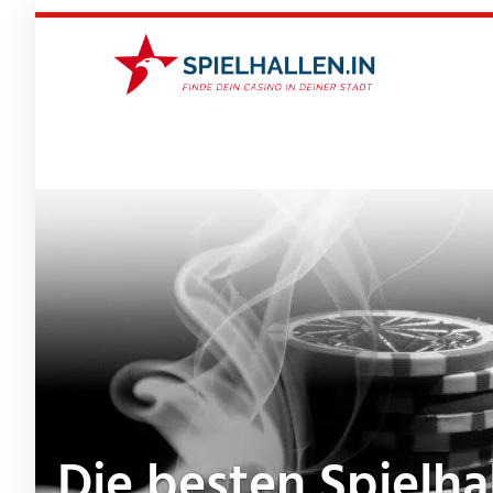
Skip
to
main
content
Die besten Spielha