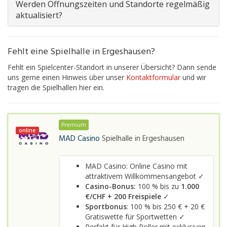
Werden Öffnungszeiten und Standorte regelmäßig
aktualisiert?
Fehlt eine Spielhalle in Ergeshausen?
Fehlt ein Spielcenter-Standort in unserer Übersicht? Dann sende
uns gerne einen Hinweis über unser
Kontaktformular
und wir
tragen die Spielhallen hier ein.
Premium
online
MAD Casino
Spielhalle in
Ergeshausen
MAD Casino: Online Casino mit
attraktivem Willkommensangebot ✓
Casino-Bonus:
100 % bis zu
1.000
€/CHF + 200 Freispiele
✓
Sportbonus
: 100 % bis 250 € + 20 €
Gratiswette für Sportwetten ✓
Perfekt für High Roller mit exklusiven