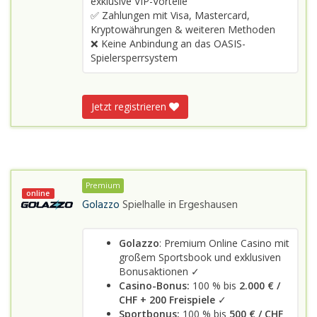
exklusive VIP-Vorteile
✅ Zahlungen mit Visa, Mastercard,
Kryptowährungen & weiteren Methoden
❌ Keine Anbindung an das OASIS-
Spielersperrsystem
Jetzt registrieren
Premium
online
Golazzo
Spielhalle in
Ergeshausen
Golazzo
: Premium Online Casino mit
großem Sportsbook und exklusiven
Bonusaktionen ✓
Casino-Bonus:
100 % bis
2.000 € /
CHF + 200 Freispiele
✓
Sportbonus:
100 % bis
500 € / CHF