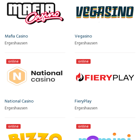
Mafia Casino
Vegasino
Ergeshausen
Ergeshausen
online
online
National Casino
FieryPlay
Ergeshausen
Ergeshausen
online
online