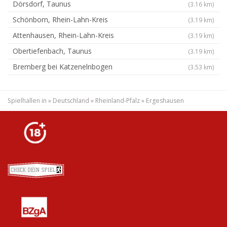
Dörsdorf, Taunus
(3.16 km)
Schönborn, Rhein-Lahn-Kreis
(3.19 km)
Attenhausen, Rhein-Lahn-Kreis
(3.19 km)
Obertiefenbach, Taunus
(3.19 km)
Bremberg bei Katzenelnbogen
(3.53 km)
Spielhallen in
»
Deutschland
»
Rheinland-Pfalz
»
Ergeshausen