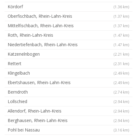
Kördorf
(1.36 km)
Oberfischbach, Rhein-Lahn-Kreis
(1.37 km)
Mittelfischbach, Rhein-Lahn-Kreis
(1.37 km)
Roth, Rhein-Lahn-Kreis
(1.47 km)
Niedertiefenbach, Rhein-Lahn-Kreis
(1.47 km)
Katzenelnbogen
(2.21 km)
Rettert
(2.31 km)
Klingelbach
(2.49 km)
Ebertshausen, Rhein-Lahn-Kreis
(2.49 km)
Berndroth
(2.74 km)
Lollschied
(2.94 km)
Allendorf, Rhein-Lahn-Kreis
(2.94 km)
Berghausen, Rhein-Lahn-Kreis
(2.94 km)
Pohl bei Nassau
(3.16 km)