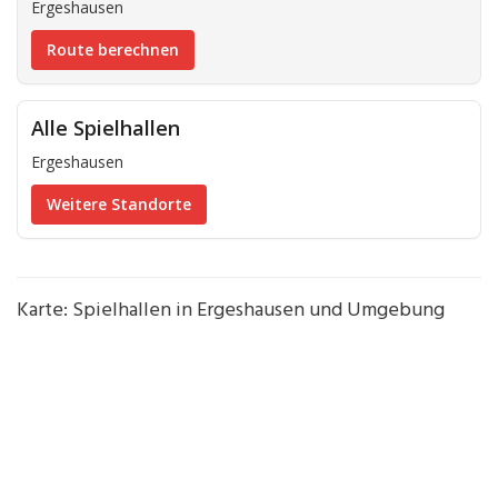
Ergeshausen
Route berechnen
Alle Spielhallen
Ergeshausen
Weitere Standorte
Karte: Spielhallen in Ergeshausen und Umgebung