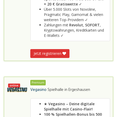
+ 20 € Gratiswette
✓
Über 5.000 Slots von Novoline,
Pragmatic Play, Gamomat & vielen
weiteren Top-Providern ✓
Zahlungen mit
Revolut
,
SOFORT
,
Kryptowährungen, Kreditkarten und
E-Wallets ✓
Jetzt registrieren
Premium
online
Vegasino
Spielhalle in
Ergeshausen
★
Vegasino – Deine digitale
Spielhalle mit Casino-Flair!
100 % Spielhallen-Bonus bis 500