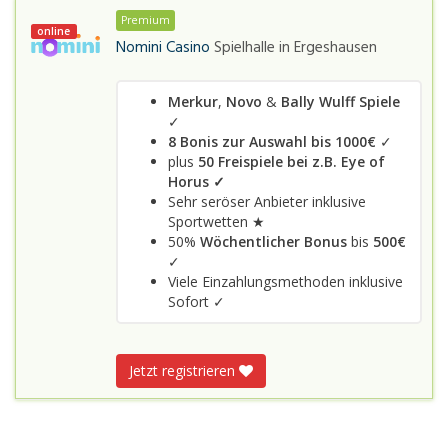
Premium
online
Nomini Casino
Spielhalle in
Ergeshausen
Merkur
,
Novo
&
Bally Wulff Spiele
✓
8 Bonis zur Auswahl bis 1000€
✓
plus
50 Freispiele bei z.B. Eye of
Horus ✓
Sehr seröser Anbieter inklusive
Sportwetten ★
50%
Wöchentlicher Bonus
bis
500€
✓
Viele Einzahlungsmethoden inklusive
Sofort ✓
Jetzt registrieren