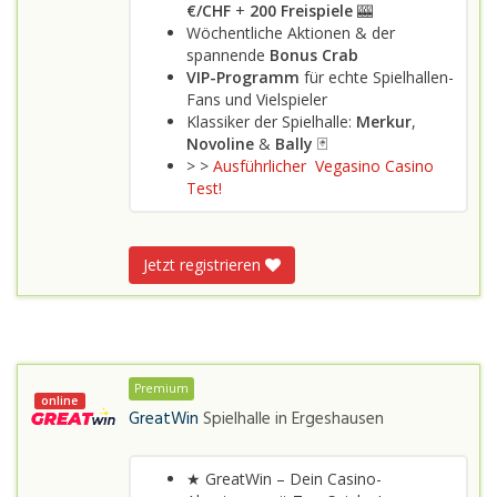
€/CHF
+
200 Freispiele
🎰
Wöchentliche Aktionen & der
spannende
Bonus Crab
VIP-Programm
für echte Spielhallen-
Fans und Vielspieler
Klassiker der Spielhalle:
Merkur
,
Novoline
&
Bally
🃏
> >
Ausführlicher Vegasino Casino
Test!
Jetzt registrieren
Premium
online
GreatWin
Spielhalle in
Ergeshausen
★ GreatWin – Dein Casino-