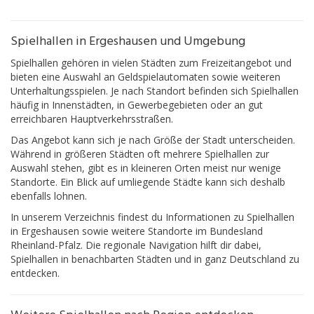
Spielhallen in Ergeshausen und Umgebung
Spielhallen gehören in vielen Städten zum Freizeitangebot und
bieten eine Auswahl an Geldspielautomaten sowie weiteren
Unterhaltungsspielen. Je nach Standort befinden sich Spielhallen
häufig in Innenstädten, in Gewerbegebieten oder an gut
erreichbaren Hauptverkehrsstraßen.
Das Angebot kann sich je nach Größe der Stadt unterscheiden.
Während in größeren Städten oft mehrere Spielhallen zur
Auswahl stehen, gibt es in kleineren Orten meist nur wenige
Standorte. Ein Blick auf umliegende Städte kann sich deshalb
ebenfalls lohnen.
In unserem Verzeichnis findest du Informationen zu Spielhallen
in Ergeshausen sowie weitere Standorte im Bundesland
Rheinland-Pfalz. Die regionale Navigation hilft dir dabei,
Spielhallen in benachbarten Städten und in ganz Deutschland zu
entdecken.