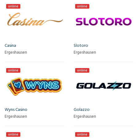
online
online
Casina
Slotoro
Ergeshausen
Ergeshausen
online
online
Wyns Casino
Golazzo
Ergeshausen
Ergeshausen
online
online