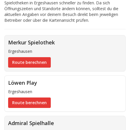
Spielotheken in Ergeshausen schneller zu finden. Da sich
Öffnungszeiten und Standorte ändern können, solltest du die
aktuellen Angaben vor deinem Besuch direkt beim jeweiligen
Betreiber oder über die Kartenansicht prüfen.
Merkur Spielothek
Ergeshausen
Route berechnen
Löwen Play
Ergeshausen
Route berechnen
Admiral Spielhalle