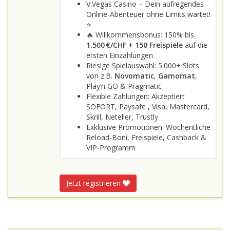
V.Vegas Casino – Dein aufregendes
Online-Abenteuer ohne Limits wartet!
⭐
🔥 Willkommensbonus: 150% bis
1.500 €/CHF + 150 Freispiele
auf die
ersten Einzahlungen
Riesige Spielauswahl: 5.000+ Slots
von z.B.
Novomatic
,
Gamomat
,
Play’n GO & Pragmatic
Flexible Zahlungen: Akzeptiert
SOFORT, Paysafe , Visa, Mastercard,
Skrill, Neteller, Trustly
Exklusive Promotionen: Wöchentliche
Reload-Boni, Freispiele, Cashback &
VIP-Programm
Jetzt registrieren