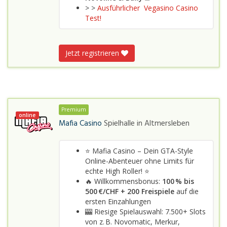
> >
Ausführlicher Vegasino Casino
Test!
Jetzt registrieren
Premium
online
Mafia Casino
Spielhalle in
Altmersleben
⭐ Mafia Casino – Dein GTA-Style
Online-Abenteuer ohne Limits für
echte High Roller! ⭐
🔥 Willkommensbonus:
100 % bis
500 €/CHF + 200 Freispiele
auf die
ersten Einzahlungen
🎰 Riesige Spielauswahl: 7.500+ Slots
von z. B. Novomatic, Merkur,