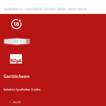
Spielhallen in
»
Deutschland
»
Sachsen-Anhalt
»
Altmersleben
Beliebte Spielhallen Städte:
Berlin