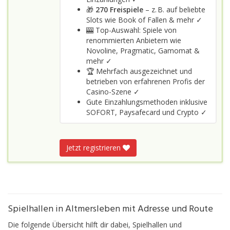
🎁
270 Freispiele
– z. B. auf beliebte
Slots wie Book of Fallen & mehr ✓
🎰 Top-Auswahl: Spiele von
renommierten Anbietern wie
Novoline, Pragmatic, Gamomat &
mehr ✓
🏆 Mehrfach ausgezeichnet und
betrieben von erfahrenen Profis der
Casino-Szene ✓
Gute Einzahlungsmethoden inklusive
SOFORT, Paysafecard und Crypto ✓
Jetzt registrieren
Spielhallen in Altmersleben mit Adresse und Route
Die folgende Übersicht hilft dir dabei, Spielhallen und