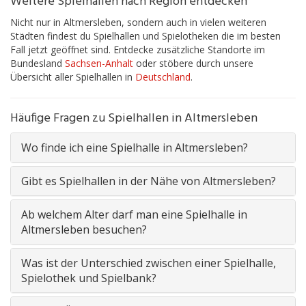
Weitere Spielhallen nach Region entdecken
Nicht nur in Altmersleben, sondern auch in vielen weiteren
Städten findest du Spielhallen und Spielotheken die im besten
Fall jetzt geöffnet sind. Entdecke zusätzliche Standorte im
Bundesland
Sachsen-Anhalt
oder stöbere durch unsere
Übersicht aller Spielhallen in
Deutschland
.
Häufige Fragen zu Spielhallen in Altmersleben
Wo finde ich eine Spielhalle in Altmersleben?
Gibt es Spielhallen in der Nähe von Altmersleben?
Ab welchem Alter darf man eine Spielhalle in
Altmersleben besuchen?
Was ist der Unterschied zwischen einer Spielhalle,
Spielothek und Spielbank?