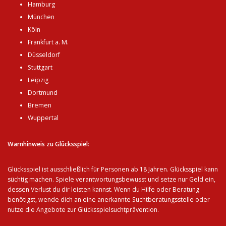
Hamburg
München
Köln
Frankfurt a. M.
Düsseldorf
Stuttgart
Leipzig
Dortmund
Bremen
Wuppertal
Warnhinweis zu Glücksspiel
:
Glücksspiel ist ausschließlich für Personen ab 18 Jahren. Glücksspiel kann
süchtig machen. Spiele verantwortungsbewusst und setze nur Geld ein,
dessen Verlust du dir leisten kannst. Wenn du Hilfe oder Beratung
benötigst, wende dich an eine anerkannte
Suchtberatungsstelle
oder
nutze die Angebote zur Glücksspielsuchtprävention.