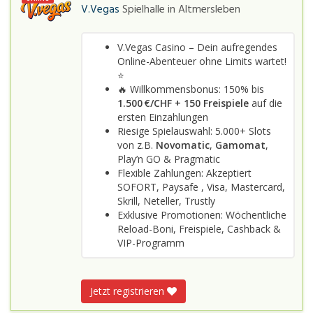
V.Vegas
Spielhalle in
Altmersleben
V.Vegas Casino – Dein aufregendes
Online-Abenteuer ohne Limits wartet!
⭐
🔥 Willkommensbonus: 150% bis
1.500 €/CHF + 150 Freispiele
auf die
ersten Einzahlungen
Riesige Spielauswahl: 5.000+ Slots
von z.B.
Novomatic
,
Gamomat
,
Play’n GO & Pragmatic
Flexible Zahlungen: Akzeptiert
SOFORT, Paysafe , Visa, Mastercard,
Skrill, Neteller, Trustly
Exklusive Promotionen: Wöchentliche
Reload-Boni, Freispiele, Cashback &
VIP-Programm
Jetzt registrieren