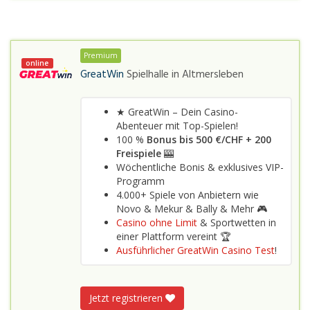
Premium
online
GreatWin
Spielhalle in
Altmersleben
★ GreatWin – Dein Casino-
Abenteuer mit Top-Spielen!
100 %
Bonus bis 500 €/CHF + 200
Freispiele
🎰
Wöchentliche Bonis & exklusives VIP-
Programm
4.000+ Spiele von Anbietern wie
Novo & Mekur & Bally & Mehr 🎮
Casino ohne Limit
& Sportwetten in
einer Plattform vereint 🏆
Ausführlicher GreatWin Casino Test
!
Jetzt registrieren