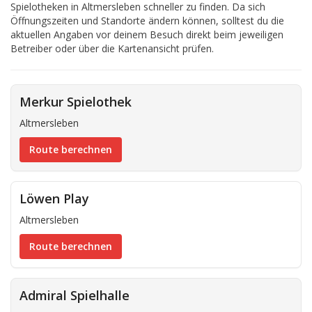
Spielotheken in Altmersleben schneller zu finden. Da sich
Öffnungszeiten und Standorte ändern können, solltest du die
aktuellen Angaben vor deinem Besuch direkt beim jeweiligen
Betreiber oder über die Kartenansicht prüfen.
Merkur Spielothek
Altmersleben
Route berechnen
Löwen Play
Altmersleben
Route berechnen
Admiral Spielhalle