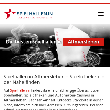
Skip
to
main
Toggl
content
navig
Die besten Spielhallen in
Altmersleben
Spielhallen in Altmersleben – Spielotheken in
der Nähe finden
Auf
Spielhallen.in
findest du eine unabhängige Übersicht über
Spielhallen, Spielotheken und Automaten-Casinos in
Altmersleben, Sachsen-Anhalt
. Entdecke Standorte in deiner
Nähe, informiere dich über Adressen, Öffnungszeiten und finde
schnell die passende Spielhalle in Altmersleben.