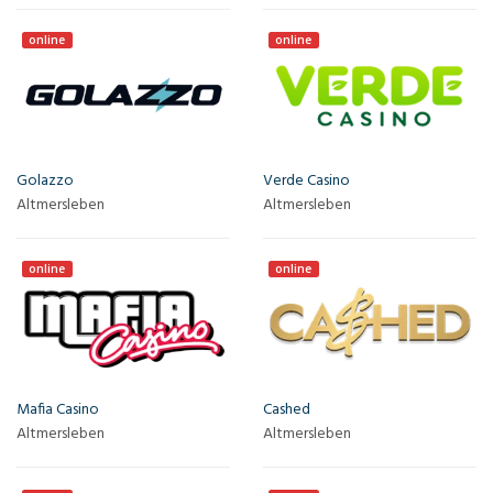
online
online
Golazzo
Verde Casino
Altmersleben
Altmersleben
online
online
Mafia Casino
Cashed
Altmersleben
Altmersleben