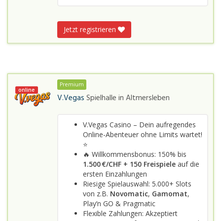
Jetzt registrieren
Premium
online
V.Vegas
Spielhalle in
Altmersleben
V.Vegas Casino – Dein aufregendes
Online-Abenteuer ohne Limits wartet!
⭐
🔥 Willkommensbonus: 150% bis
1.500 €/CHF + 150 Freispiele
auf die
ersten Einzahlungen
Riesige Spielauswahl: 5.000+ Slots
von z.B.
Novomatic
,
Gamomat
,
Play’n GO & Pragmatic
Flexible Zahlungen: Akzeptiert