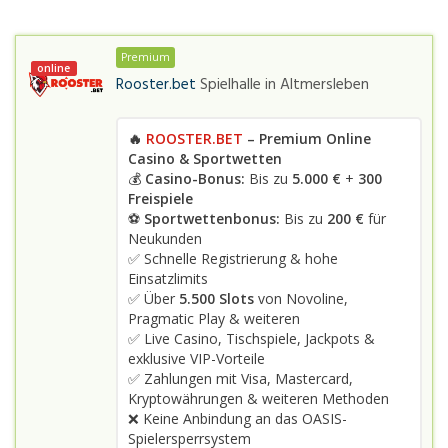
Premium
online
Rooster.bet
Spielhalle in
Altmersleben
🔥
ROOSTER.BET
– Premium Online
Casino & Sportwetten
💰
Casino-Bonus:
Bis zu
5.000 €
+
300
Freispiele
⚽
Sportwettenbonus:
Bis zu
200 €
für
Neukunden
✅ Schnelle Registrierung & hohe
Einsatzlimits
✅ Über
5.500 Slots
von Novoline,
Pragmatic Play & weiteren
✅ Live Casino, Tischspiele, Jackpots &
exklusive VIP-Vorteile
✅ Zahlungen mit Visa, Mastercard,
Kryptowährungen & weiteren Methoden
❌ Keine Anbindung an das OASIS-
Spielersperrsystem