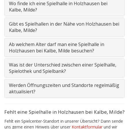
Wo finde ich eine Spielhalle in Holzhausen bei
Kalbe, Milde?
Gibt es Spielhallen in der Nähe von Holzhausen bei
Kalbe, Milde?
Ab welchem Alter darf man eine Spielhalle in
Holzhausen bei Kalbe, Milde besuchen?
Was ist der Unterschied zwischen einer Spielhalle,
Spielothek und Spielbank?
Werden Öffnungszeiten und Standorte regelmäßig
aktualisiert?
Fehlt eine Spielhalle in Holzhausen bei Kalbe, Milde?
Fehlt ein Spielcenter-Standort in unserer Übersicht? Dann sende
uns gerne einen Hinweis über unser
Kontaktformular
und wir