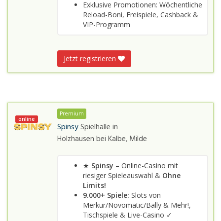
Exklusive Promotionen: Wöchentliche
Reload-Boni, Freispiele, Cashback &
VIP-Programm
Jetzt registrieren
Premium
online
Spinsy
Spielhalle in
Holzhausen bei Kalbe, Milde
★
Spinsy –
Online-Casino mit
riesiger Spieleauswahl &
Ohne
Limits
!
9.000+ Spiele:
Slots von
Merkur/Novomatic/Bally & Mehr!,
Tischspiele & Live-Casino ✓