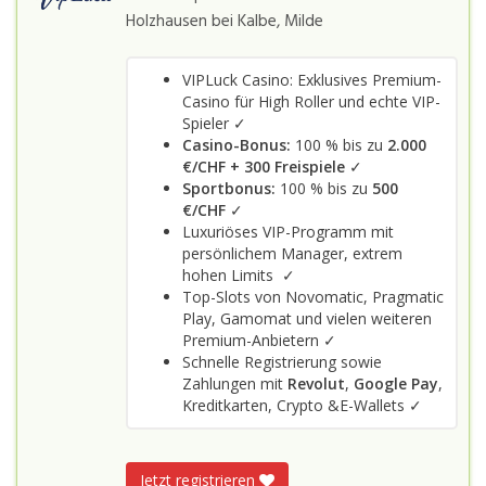
Holzhausen bei Kalbe, Milde
VIPLuck Casino: Exklusives Premium-
Casino für High Roller und echte VIP-
Spieler ✓
Casino-Bonus:
100 % bis zu
2.000
€/CHF + 300 Freispiele
✓
Sportbonus:
100 % bis zu
500
€/CHF
✓
Luxuriöses VIP-Programm mit
persönlichem Manager, extrem
hohen Limits ✓
Top-Slots von Novomatic, Pragmatic
Play, Gamomat und vielen weiteren
Premium-Anbietern ✓
Schnelle Registrierung sowie
Zahlungen mit
Revolut
,
Google Pay
,
Kreditkarten, Crypto &E-Wallets ✓
Jetzt registrieren