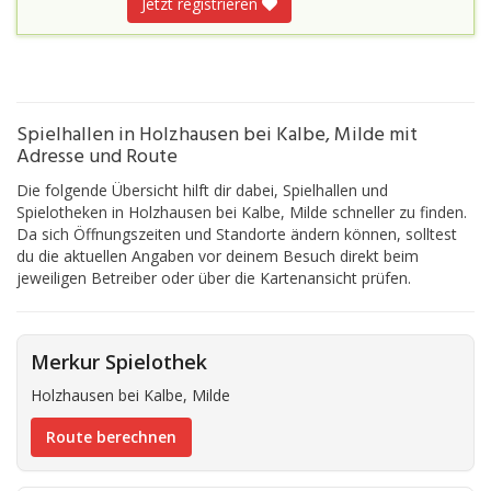
Jetzt registrieren
Spielhallen in Holzhausen bei Kalbe, Milde mit
Adresse und Route
Die folgende Übersicht hilft dir dabei, Spielhallen und
Spielotheken in Holzhausen bei Kalbe, Milde schneller zu finden.
Da sich Öffnungszeiten und Standorte ändern können, solltest
du die aktuellen Angaben vor deinem Besuch direkt beim
jeweiligen Betreiber oder über die Kartenansicht prüfen.
Merkur Spielothek
Holzhausen bei Kalbe, Milde
Route berechnen