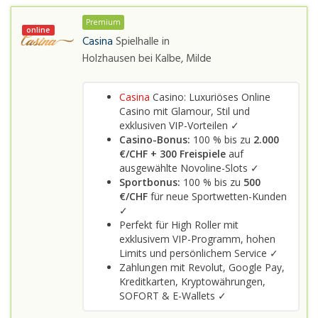
Premium
online
Casina
Spielhalle in
Holzhausen bei Kalbe, Milde
Casina
Casino: Luxuriöses Online
Casino mit Glamour, Stil und
exklusiven VIP-Vorteilen ✓
Casino-Bonus:
100 % bis zu
2.000
€/CHF + 300 Freispiele
auf
ausgewählte Novoline-Slots ✓
Sportbonus:
100 % bis zu
500
€/CHF
für neue Sportwetten-Kunden
✓
Perfekt für High Roller mit
exklusivem VIP-Programm, hohen
Limits und persönlichem Service ✓
Zahlungen mit Revolut, Google Pay,
Kreditkarten, Kryptowährungen,
SOFORT & E-Wallets ✓