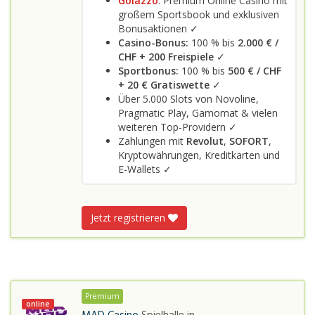
Golazzo
: Premium Online Casino mit
großem Sportsbook und exklusiven
Bonusaktionen ✓
Casino-Bonus:
100 % bis
2.000 € /
CHF + 200 Freispiele
✓
Sportbonus:
100 % bis
500 € / CHF
+ 20 € Gratiswette
✓
Über 5.000 Slots von Novoline,
Pragmatic Play, Gamomat & vielen
weiteren Top-Providern ✓
Zahlungen mit
Revolut
,
SOFORT
,
Kryptowährungen, Kreditkarten und
E-Wallets ✓
Jetzt registrieren
Premium
online