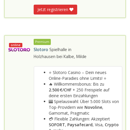
Jetzt registrieren
Premium
online
Slotoro
Spielhalle in
Holzhausen bei Kalbe, Milde
⭐ Slotoro Casino – Dein neues
Online-Paradies ohne Limits! ⭐
🔥 Willkommensbonus: Bis zu
2.500 €/CHF
+ 250 Freispiele auf
deine ersten Einzahlungen
🎰 Spielauswahl: Über 5.000 Slots von
Top-Providern wie
Novoline
,
Gamomat, Pragmatic
💳 Flexible Zahlungen: Akzeptiert
SOFORT
,
Paysafecard
, Visa,
Crypto