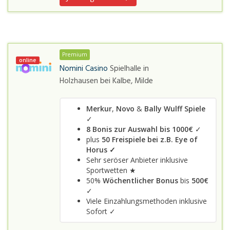
Premium
online
Nomini Casino
Spielhalle in
Holzhausen bei Kalbe, Milde
Merkur
,
Novo
&
Bally Wulff Spiele
✓
8 Bonis zur Auswahl bis 1000€
✓
plus
50 Freispiele bei z.B. Eye of
Horus ✓
Sehr seröser Anbieter inklusive
Sportwetten ★
50%
Wöchentlicher Bonus
bis
500€
✓
Viele Einzahlungsmethoden inklusive
Sofort ✓