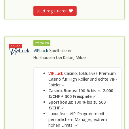
Jetzt registrieren
Premium
online
VIPLuck
Spielhalle in
Holzhausen bei Kalbe, Milde
VIPLuck
Casino: Exklusives Premium-
Casino für High Roller und echte VIP-
Spieler ✓
Casino-Bonus:
100 % bis zu
2.000
€/CHF + 300 Freispiele
✓
Sportbonus:
100 % bis zu
500
€/CHF
✓
Luxuriöses VIP-Programm mit
persönlichem Manager, extrem
hohen Limits ✓