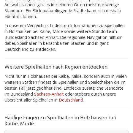
Auswahl stehen, gibt es in kleineren Orten meist nur wenige
Standorte. Ein Blick auf umliegende Städte kann sich deshalb
ebenfalls lohnen.
In unserem Verzeichnis findest du Informationen zu Spielhallen
in Holzhausen bei Kalbe, Milde sowie weitere Standorte im
Bundesland Sachsen-Anhalt. Die regionale Navigation hilft dir
dabei, Spielhallen in benachbarten Städten und in ganz
Deutschland zu entdecken.
Weitere Spielhallen nach Region entdecken
Nicht nur in Holzhausen bei Kalbe, Milde, sondern auch in vielen
weiteren Städten findest du Spielhallen und Spielotheken die im
besten Fall jetzt geöffnet sind. Entdecke zusätzliche Standorte
im Bundesland
Sachsen-Anhalt
oder stöbere durch unsere
Übersicht aller Spielhallen in
Deutschland
.
Häufige Fragen zu Spielhallen in Holzhausen bei
Kalbe, Milde