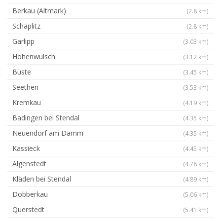
Berkau (Altmark)
(2.8 km)
Schäplitz
(2.8 km)
Garlipp
(3.03 km)
Hohenwulsch
(3.12 km)
Büste
(3.45 km)
Seethen
(3.53 km)
Kremkau
(4.19 km)
Badingen bei Stendal
(4.35 km)
Neuendorf am Damm
(4.35 km)
Kassieck
(4.45 km)
Algenstedt
(4.78 km)
Kläden bei Stendal
(4.89 km)
Dobberkau
(5.06 km)
Querstedt
(5.41 km)