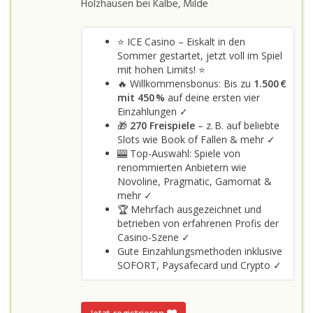
Holzhausen bei Kalbe, Milde
⭐ ICE Casino – Eiskalt in den
Sommer gestartet, jetzt voll im Spiel
mit hohen Limits! ⭐
🔥 Willkommensbonus: Bis zu
1.500 €
mit 450 %
auf deine ersten vier
Einzahlungen ✓
🎁
270 Freispiele
– z. B. auf beliebte
Slots wie Book of Fallen & mehr ✓
🎰 Top-Auswahl: Spiele von
renommierten Anbietern wie
Novoline, Pragmatic, Gamomat &
mehr ✓
🏆 Mehrfach ausgezeichnet und
betrieben von erfahrenen Profis der
Casino-Szene ✓
Gute Einzahlungsmethoden inklusive
SOFORT, Paysafecard und Crypto ✓