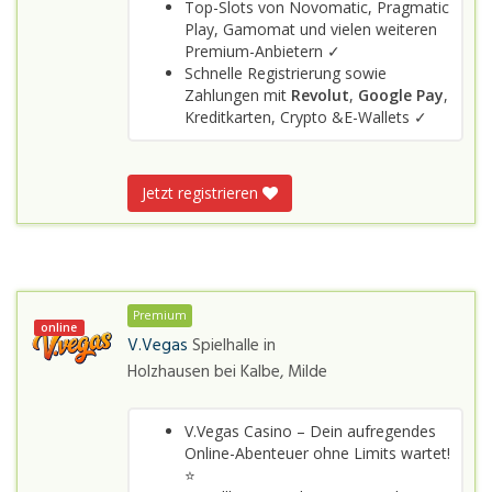
Top-Slots von Novomatic, Pragmatic
Play, Gamomat und vielen weiteren
Premium-Anbietern ✓
Schnelle Registrierung sowie
Zahlungen mit
Revolut
,
Google Pay
,
Kreditkarten, Crypto &E-Wallets ✓
Jetzt registrieren
Premium
online
V.Vegas
Spielhalle in
Holzhausen bei Kalbe, Milde
V.Vegas Casino – Dein aufregendes
Online-Abenteuer ohne Limits wartet!
⭐