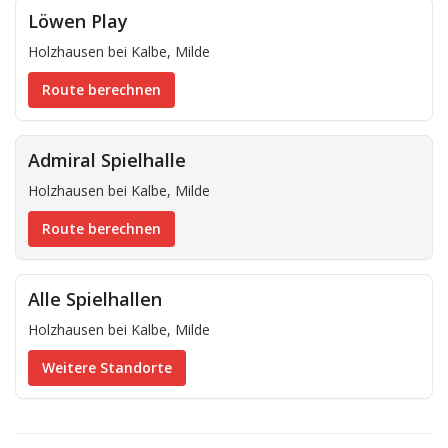
Löwen Play
Holzhausen bei Kalbe, Milde
Route berechnen
Admiral Spielhalle
Holzhausen bei Kalbe, Milde
Route berechnen
Alle Spielhallen
Holzhausen bei Kalbe, Milde
Weitere Standorte