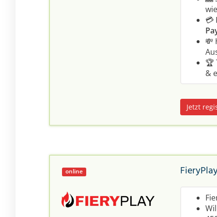
wi
💳 
Pa
💸 
Au
🏆 
& 
Jetzt reg
FieryPla
online
Fie
Wi