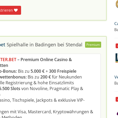
istrieren
C
B
bet
Spielhalle in
Badingen bei Stendal
Premium
TER.BET
– Premium Online Casino &
tten
o-Bonus:
Bis zu
5.000 €
+
300 Freispiele
wettenbonus:
Bis zu
200 €
für Neukunden
V
le Registrierung & hohe Einsatzlimits
B
5.500 Slots
von Novoline, Pragmatic Play &
n
asino, Tischspiele, Jackpots & exklusive VIP-
ngen mit Visa, Mastercard, Kryptowährungen &
n Methoden