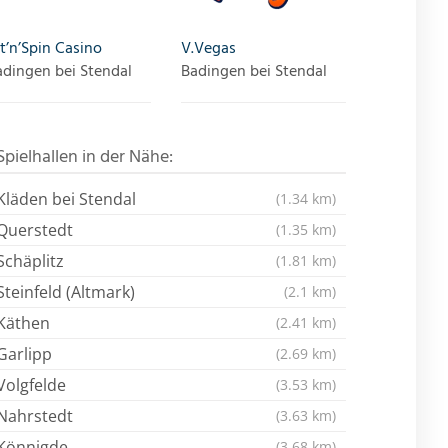
t’n’Spin Casino
V.Vegas
adingen bei Stendal
Badingen bei Stendal
Spielhallen in der Nähe:
Kläden bei Stendal
(1.34 km)
Querstedt
(1.35 km)
Schäplitz
(1.81 km)
Steinfeld (Altmark)
(2.1 km)
Käthen
(2.41 km)
Garlipp
(2.69 km)
Volgfelde
(3.53 km)
Nahrstedt
(3.63 km)
Könnigde
(3.68 km)