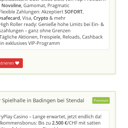
e
Novoline
, Gamomat, Pragmatic
Flexible Zahlungen: Akzeptiert
SOFORT
,
ysafecard
, Visa,
Crypto
& mehr
High Roller ready: Genieße hohe Limits bei Ein- &
szahlungen – ganz ohne Grenzen
Tägliche Aktionen, Freispiele, Reloads, Cashback
ein exklusives VIP-Programm
istrieren
y
Spielhalle in
Badingen bei Stendal
Premium
ryPlay Casino – Lange erwartet, jetzt endlich da!
llkommensbonus: Bis zu
2.500 €
/CHF mit satten