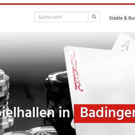
Städte & Bu
ielhallen in
Badingen