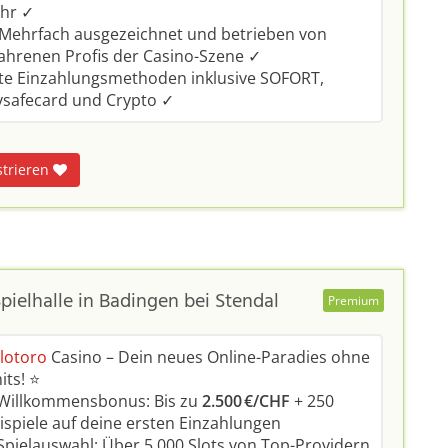
hr ✓
 Mehrfach ausgezeichnet und betrieben von
ahrenen Profis der Casino-Szene ✓
te Einzahlungsmethoden inklusive SOFORT,
ysafecard und Crypto ✓
istrieren
pielhalle in
Badingen bei Stendal
Premium
lotoro
Casino – Dein neues Online-Paradies ohne
its! ⭐
 Willkommensbonus: Bis zu
2.500 €/CHF
+ 250
ispiele auf deine ersten Einzahlungen
Spielauswahl: Über 5.000 Slots von Top-Providern