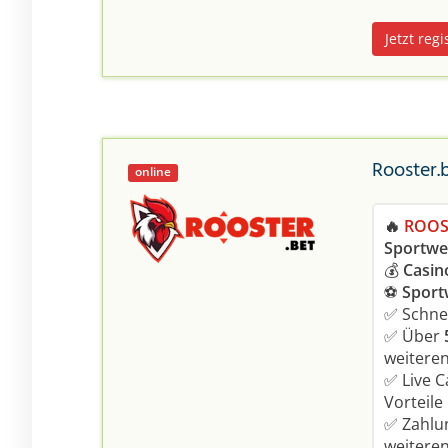
Jetzt reg
Rooster.
online
🔥
ROOS
Sportwe
💰
Casin
⚽
Sport
✅ Schnel
✅ Über
weitere
✅ Live C
Vorteile
✅ Zahlu
weitere