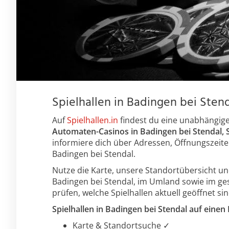
Spielhallen in Badingen bei Sten
Auf
Spielhallen.in
findest du eine unabhängig
Automaten-Casinos in Badingen bei Stendal, 
informiere dich über Adressen, Öffnungszeiten
Badingen bei Stendal.
Nutze die Karte, unsere Standortübersicht un
Badingen bei Stendal, im Umland sowie im g
prüfen, welche Spielhallen aktuell geöffnet sin
Spielhallen in Badingen bei Stendal auf einen 
Karte & Standortsuche ✓