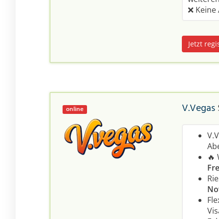
❌ Keine
Jetzt reg
V.Vegas
online
V.V
Abe
🔥
Fre
Rie
No
Fle
Vis