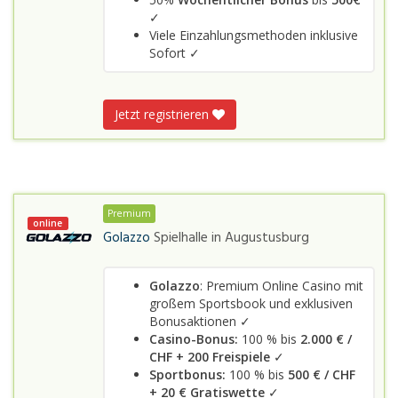
✓
Viele Einzahlungsmethoden inklusive
Sofort ✓
Jetzt registrieren
Premium
online
Golazzo
Spielhalle in
Augustusburg
Golazzo
: Premium Online Casino mit
großem Sportsbook und exklusiven
Bonusaktionen ✓
Casino-Bonus:
100 % bis
2.000 € /
CHF + 200 Freispiele
✓
Sportbonus:
100 % bis
500 € / CHF
+ 20 € Gratiswette
✓