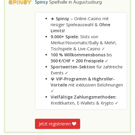
Spinsy
Spielhalle in
Augustusburg
★
Spinsy –
Online-Casino mit
riesiger Spieleauswahl &
Ohne
Limits
!
9.000+ Spiele:
Slots von
Merkur/Novomatic/Bally & Mehr!,
Tischspiele & Live-Casino ✓
100 % Willkommensbonus
bis
500 €/CHF + 200 Freispiele
✓
Sportwetten-Sektion
für zahlreiche
Events ✓
💎
VIP-Programm & Highroller-
Vorteile
mit exklusiven Belohnungen
✓
Vielfältige Zahlungsmethoden:
Kreditkarten, E-Wallets & Krypto ✓
Jetzt registrieren