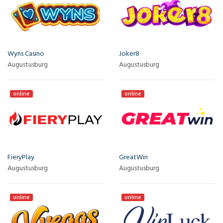
Wyns Casino
Joker8
Augustusburg
Augustusburg
online
online
FieryPlay
GreatWin
Augustusburg
Augustusburg
online
online