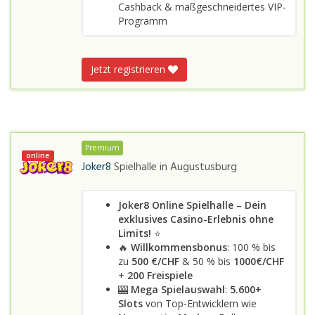
Cashback & maßgeschneidertes VIP-
Programm
Jetzt registrieren
Premium
online
Joker8
Spielhalle in
Augustusburg
Joker8 Online Spielhalle – Dein
exklusives Casino-Erlebnis ohne
Limits!
⭐
🔥
Willkommensbonus
: 100 % bis
zu
500 €/CHF
& 50 % bis
1000€/CHF
+
200 Freispiele
🎰
Mega Spielauswahl
:
5.600+
Slots
von Top-Entwicklern wie