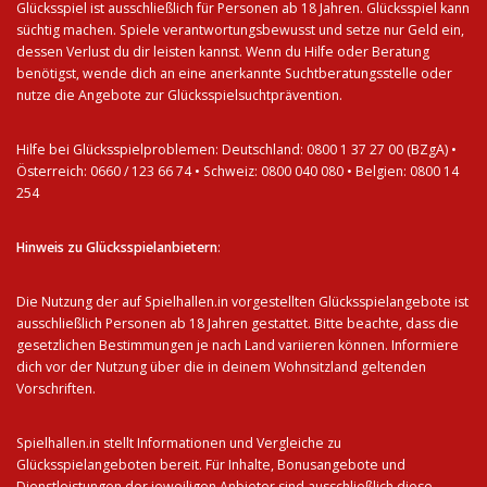
Glücksspiel ist ausschließlich für Personen ab 18 Jahren. Glücksspiel kann
süchtig machen. Spiele verantwortungsbewusst und setze nur Geld ein,
dessen Verlust du dir leisten kannst. Wenn du Hilfe oder Beratung
benötigst, wende dich an eine anerkannte
Suchtberatungsstelle
oder
nutze die Angebote zur Glücksspielsuchtprävention.
Hilfe bei Glücksspielproblemen: Deutschland: 0800 1 37 27 00 (BZgA) •
Österreich: 0660 / 123 66 74 • Schweiz: 0800 040 080 • Belgien: 0800 14
254
Hinweis zu Glücksspielanbietern
:
Die Nutzung der auf Spielhallen.in vorgestellten Glücksspielangebote ist
ausschließlich Personen ab 18 Jahren gestattet. Bitte beachte, dass die
gesetzlichen Bestimmungen je nach Land variieren können. Informiere
dich vor der Nutzung über die in deinem Wohnsitzland geltenden
Vorschriften.
Spielhallen.in stellt Informationen und Vergleiche zu
Glücksspielangeboten bereit. Für Inhalte, Bonusangebote und
Dienstleistungen der jeweiligen Anbieter sind ausschließlich diese