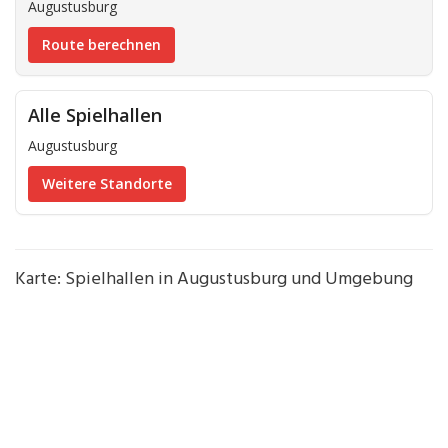
Augustusburg
Route berechnen
Alle Spielhallen
Augustusburg
Weitere Standorte
Karte: Spielhallen in Augustusburg und Umgebung