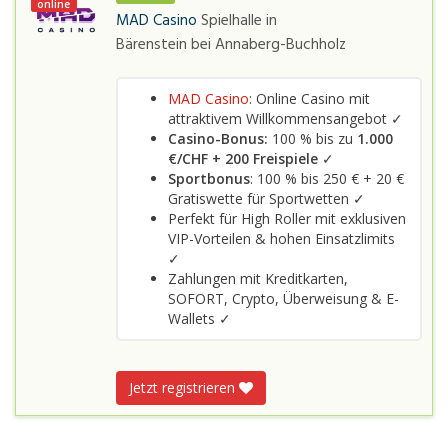
online
MAD Casino
Spielhalle in
Bärenstein bei Annaberg-Buchholz
MAD Casino
: Online Casino mit
attraktivem Willkommensangebot ✓
Casino-Bonus:
100 % bis zu
1.000
€/CHF + 200 Freispiele
✓
Sportbonus
: 100 % bis 250 € + 20 €
Gratiswette für Sportwetten ✓
Perfekt für High Roller mit exklusiven
VIP-Vorteilen & hohen Einsatzlimits
✓
Zahlungen mit Kreditkarten,
SOFORT, Crypto, Überweisung & E-
Wallets ✓
Jetzt registrieren