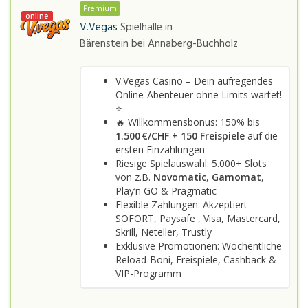
Premium
online
V.Vegas
Spielhalle in
Bärenstein bei Annaberg-Buchholz
V.Vegas Casino – Dein aufregendes
Online-Abenteuer ohne Limits wartet!
⭐
🔥 Willkommensbonus: 150% bis
1.500 €/CHF + 150 Freispiele
auf die
ersten Einzahlungen
Riesige Spielauswahl: 5.000+ Slots
von z.B.
Novomatic
,
Gamomat
,
Play’n GO & Pragmatic
Flexible Zahlungen: Akzeptiert
SOFORT, Paysafe , Visa, Mastercard,
Skrill, Neteller, Trustly
Exklusive Promotionen: Wöchentliche
Reload-Boni, Freispiele, Cashback &
VIP-Programm