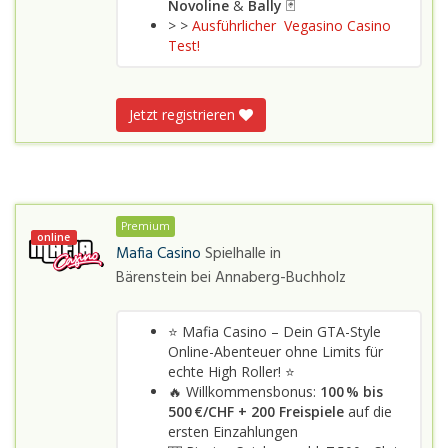
Novoline
&
Bally
🃏
> >
Ausführlicher Vegasino Casino
Test!
Jetzt registrieren
Premium
online
Mafia Casino
Spielhalle in
Bärenstein bei Annaberg-Buchholz
⭐ Mafia Casino – Dein GTA-Style
Online-Abenteuer ohne Limits für
echte High Roller! ⭐
🔥 Willkommensbonus:
100 % bis
500 €/CHF + 200 Freispiele
auf die
ersten Einzahlungen