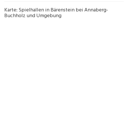
Karte: Spielhallen in Bärenstein bei Annaberg-
Buchholz und Umgebung