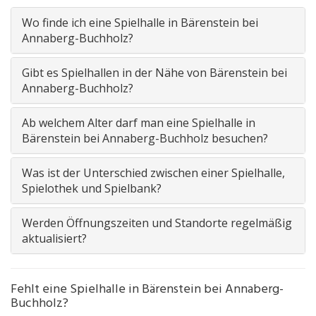
Wo finde ich eine Spielhalle in Bärenstein bei
Annaberg-Buchholz?
Gibt es Spielhallen in der Nähe von Bärenstein bei
Annaberg-Buchholz?
Ab welchem Alter darf man eine Spielhalle in
Bärenstein bei Annaberg-Buchholz besuchen?
Was ist der Unterschied zwischen einer Spielhalle,
Spielothek und Spielbank?
Werden Öffnungszeiten und Standorte regelmäßig
aktualisiert?
Fehlt eine Spielhalle in Bärenstein bei Annaberg-
Buchholz?