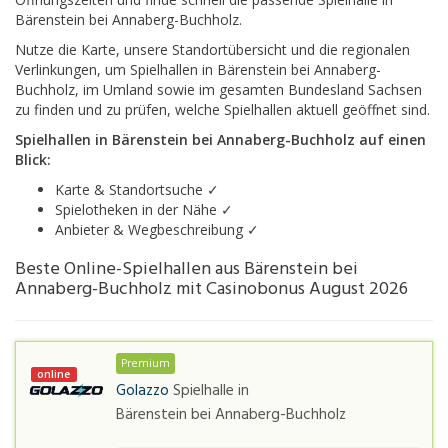
Bärenstein bei Annaberg-Buchholz.
Nutze die Karte, unsere Standortübersicht und die regionalen
Verlinkungen, um Spielhallen in Bärenstein bei Annaberg-
Buchholz, im Umland sowie im gesamten Bundesland Sachsen
zu finden und zu prüfen, welche Spielhallen aktuell geöffnet sind.
Spielhallen in Bärenstein bei Annaberg-Buchholz auf einen
Blick:
Karte & Standortsuche ✓
Spielotheken in der Nähe ✓
Anbieter & Wegbeschreibung ✓
Beste Online-Spielhallen aus Bärenstein bei
Annaberg-Buchholz mit Casinobonus August 2026
Premium
online
Golazzo
Spielhalle in
Bärenstein bei Annaberg-Buchholz