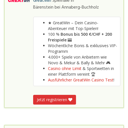
GreatWin
Spielhalle in
Bärenstein bei Annaberg-Buchholz
★ GreatWin – Dein Casino-
Abenteuer mit Top-Spielen!
100 %
Bonus bis 500 €/CHF + 200
Freispiele
🎰
Wöchentliche Bonis & exklusives VIP-
Programm
4.000+ Spiele von Anbietern wie
Novo & Mekur & Bally & Mehr 🎮
Casino ohne Limit
& Sportwetten in
einer Plattform vereint 🏆
Ausführlicher GreatWin Casino Test
!
Jetzt registrieren