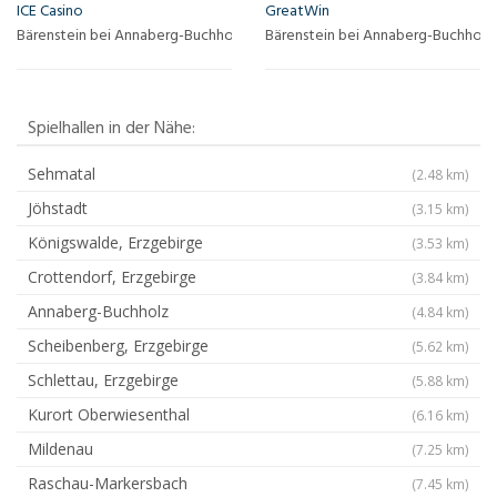
ICE Casino
GreatWin
Bärenstein bei Annaberg-Buchholz
Bärenstein bei Annaberg-Buchholz
Spielhallen in der Nähe:
Sehmatal
(2.48 km)
Jöhstadt
(3.15 km)
Königswalde, Erzgebirge
(3.53 km)
Crottendorf, Erzgebirge
(3.84 km)
Annaberg-Buchholz
(4.84 km)
Scheibenberg, Erzgebirge
(5.62 km)
Schlettau, Erzgebirge
(5.88 km)
Kurort Oberwiesenthal
(6.16 km)
Mildenau
(7.25 km)
Raschau-Markersbach
(7.45 km)