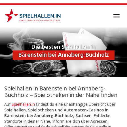
Skip
to
main
Toggl
content
navig
Die besten Spielhallen in
Bärenstein bei Annaberg-Buchholz
Spielhallen in Bärenstein bei Annaberg-
Buchholz – Spielotheken in der Nähe finden
Auf
Spielhallen.in
findest du eine unabhängige Übersicht über
Spielhallen, Spielotheken und Automaten-Casinos in
Bärenstein bei Annaberg-Buchholz, Sachsen
. Entdecke
Standorte in deiner Nähe, informiere dich über Adressen,
Öffnungszeiten und finde schnell die passende Spielhalle in