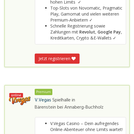
hohen Limits ✓
Top-Slots von Novomatic, Pragmatic
Play, Gamomat und vielen weiteren
Premium-Anbietern ✓
Schnelle Registrierung sowie
Zahlungen mit
Revolut
,
Google Pay
,
Kreditkarten, Crypto &E-Wallets ✓
Jetzt registrieren
Premium
online
V.Vegas
Spielhalle in
Bärenstein bei Annaberg-Buchholz
V.Vegas Casino – Dein aufregendes
Online-Abenteuer ohne Limits wartet!