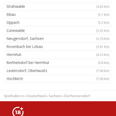
Strahwalde
(4.63 km)
Eibau
(5.1 km)
Oppach
(5.2 km)
Cunewalde
(5.55 km)
Neugersdorf, Sachsen
(5.76 km)
Rosenbach bei Löbau
(5.81 km)
Herrnhut
(6.23 km)
Berthelsdorf bei Herrnhut
(6.8 km)
Leutersdorf, Oberlausitz
(7.06 km)
Hochkirch
(7.06 km)
Spielhallen in
»
Deutschland
»
Sachsen
»
Dürrhennersdorf