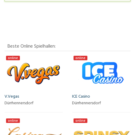
Beste Online Spielhallen:
online
online
V.Vegas
ICE Casino
Dürrhennersdorf
Dürrhennersdorf
online
online