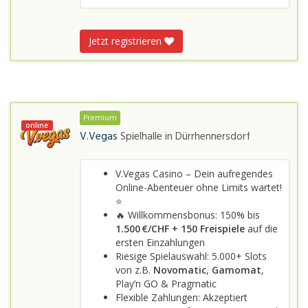
Jetzt registrieren
Premium
online
V.Vegas
Spielhalle in
Dürrhennersdorf
V.Vegas Casino – Dein aufregendes
Online-Abenteuer ohne Limits wartet!
⭐
🔥 Willkommensbonus: 150% bis
1.500 €/CHF + 150 Freispiele
auf die
ersten Einzahlungen
Riesige Spielauswahl: 5.000+ Slots
von z.B.
Novomatic
,
Gamomat
,
Play’n GO & Pragmatic
Flexible Zahlungen: Akzeptiert