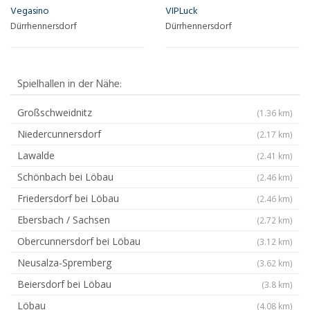
Vegasino
VIPLuck
Dürrhennersdorf
Dürrhennersdorf
Spielhallen in der Nähe:
Großschweidnitz
(1.36 km)
Niedercunnersdorf
(2.17 km)
Lawalde
(2.41 km)
Schönbach bei Löbau
(2.46 km)
Friedersdorf bei Löbau
(2.46 km)
Ebersbach / Sachsen
(2.72 km)
Obercunnersdorf bei Löbau
(3.12 km)
Neusalza-Spremberg
(3.62 km)
Beiersdorf bei Löbau
(3.8 km)
Löbau
(4.08 km)