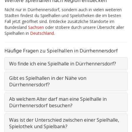
Weitere Spielhallen nach Region entdecken
Nicht nur in Dürrhennersdorf, sondern auch in vielen weiteren
Städten findest du Spielhallen und Spielotheken die im besten
Fall jetzt geöffnet sind. Entdecke zusätzliche Standorte im
Bundesland
Sachsen
oder stöbere durch unsere Übersicht aller
Spielhallen in
Deutschland
.
Häufige Fragen zu Spielhallen in Dürrhennersdorf
Wo finde ich eine Spielhalle in Dürrhennersdorf?
Gibt es Spielhallen in der Nähe von
Dürrhennersdorf?
Ab welchem Alter darf man eine Spielhalle in
Dürrhennersdorf besuchen?
Was ist der Unterschied zwischen einer Spielhalle,
Spielothek und Spielbank?