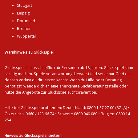
Stuttgart
Leipzig
Dortmund
Bremen
Wuppertal
Warnhinweis zu Glücksspiel
:
Glücksspiel ist ausschließlich für Personen ab 18 Jahren. Glücksspiel kann
süchtig machen. Spiele verantwortungsbewusst und setze nur Geld ein,
dessen Verlust du dir leisten kannst. Wenn du Hilfe oder Beratung
benötigst, wende dich an eine anerkannte
Suchtberatungsstelle
oder
nutze die Angebote zur Glücksspielsuchtprävention.
Hilfe bei Glücksspielproblemen: Deutschland: 0800 1 37 27 00 (BZgA) •
Österreich: 0660 / 123 66 74 • Schweiz: 0800 040 080 • Belgien: 0800 14
254
Hinweis zu Glücksspielanbietern
: