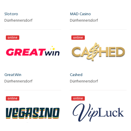
Slotoro
MAD Casino
Dürrhennersdorf
Dürrhennersdorf
online
online
GreatWin
Cashed
Dürrhennersdorf
Dürrhennersdorf
online
online