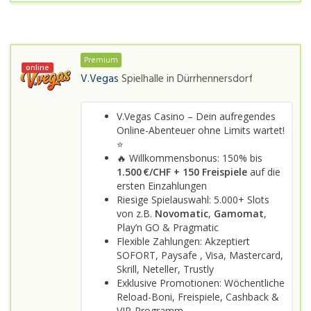
Premium
online
V.Vegas
Spielhalle in
Dürrhennersdorf
V.Vegas Casino – Dein aufregendes
Online-Abenteuer ohne Limits wartet!
⭐
🔥 Willkommensbonus: 150% bis
1.500 €/CHF + 150 Freispiele
auf die
ersten Einzahlungen
Riesige Spielauswahl: 5.000+ Slots
von z.B.
Novomatic
,
Gamomat
,
Play’n GO & Pragmatic
Flexible Zahlungen: Akzeptiert
SOFORT, Paysafe , Visa, Mastercard,
Skrill, Neteller, Trustly
Exklusive Promotionen: Wöchentliche
Reload-Boni, Freispiele, Cashback &
VIP-Programm