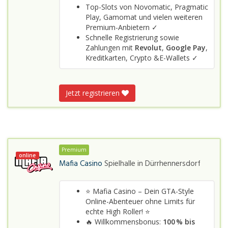
Top-Slots von Novomatic, Pragmatic
Play, Gamomat und vielen weiteren
Premium-Anbietern ✓
Schnelle Registrierung sowie
Zahlungen mit
Revolut
,
Google Pay
,
Kreditkarten, Crypto &E-Wallets ✓
Jetzt registrieren
Premium
online
Mafia Casino
Spielhalle in
Dürrhennersdorf
⭐ Mafia Casino – Dein GTA-Style
Online-Abenteuer ohne Limits für
echte High Roller! ⭐
🔥 Willkommensbonus:
100 % bis