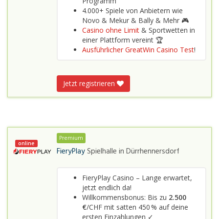
Programm
4.000+ Spiele von Anbietern wie
Novo & Mekur & Bally & Mehr 🎮
Casino ohne Limit
& Sportwetten in
einer Plattform vereint 🏆
Ausführlicher GreatWin Casino Test
!
Jetzt registrieren
Premium
online
FieryPlay
Spielhalle in
Dürrhennersdorf
FieryPlay Casino – Lange erwartet,
jetzt endlich da!
Willkommensbonus: Bis zu
2.500
€
/CHF mit satten 450 % auf deine
ersten Einzahlungen ✓