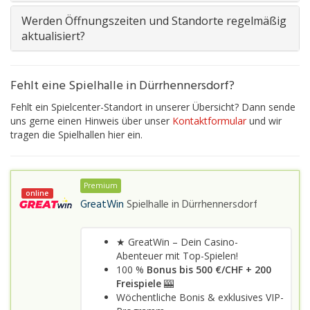
Werden Öffnungszeiten und Standorte regelmäßig
aktualisiert?
Fehlt eine Spielhalle in Dürrhennersdorf?
Fehlt ein Spielcenter-Standort in unserer Übersicht? Dann sende
uns gerne einen Hinweis über unser
Kontaktformular
und wir
tragen die Spielhallen hier ein.
Premium
online
GreatWin
Spielhalle in
Dürrhennersdorf
★ GreatWin – Dein Casino-
Abenteuer mit Top-Spielen!
100 %
Bonus bis 500 €/CHF + 200
Freispiele
🎰
Wöchentliche Bonis & exklusives VIP-