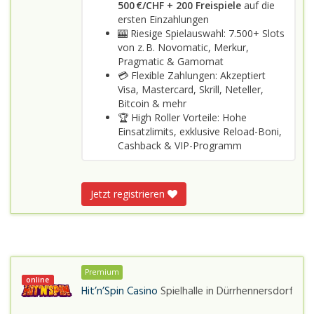
500 €/CHF + 200 Freispiele
auf die
ersten Einzahlungen
🎰 Riesige Spielauswahl: 7.500+ Slots
von z. B. Novomatic, Merkur,
Pragmatic & Gamomat
💳 Flexible Zahlungen: Akzeptiert
Visa, Mastercard, Skrill, Neteller,
Bitcoin & mehr
🏆 High Roller Vorteile: Hohe
Einsatzlimits, exklusive Reload-Boni,
Cashback & VIP-Programm
Jetzt registrieren
Premium
online
Hit’n’Spin Casino
Spielhalle in
Dürrhennersdorf