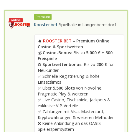
Premium
online
Rooster.bet
Spielhalle in
Langenbernsdorf
🔥
ROOSTER.BET
– Premium Online
Casino & Sportwetten
💰
Casino-Bonus:
Bis zu
5.000 €
+
300
Freispiele
⚽
Sportwettenbonus:
Bis zu
200 €
für
Neukunden
✅ Schnelle Registrierung & hohe
Einsatzlimits
✅ Über
5.500 Slots
von Novoline,
Pragmatic Play & weiteren
✅ Live Casino, Tischspiele, Jackpots &
exklusive VIP-Vorteile
✅ Zahlungen mit Visa, Mastercard,
Kryptowährungen & weiteren Methoden
❌ Keine Anbindung an das OASIS-
Spielersperrsystem