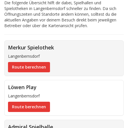
Die folgende Übersicht hilft dir dabei, Spielhallen und
Spielotheken in Langenbernsdorf schneller zu finden. Da sich
Öffnungszeiten und Standorte ändern können, solltest du die
aktuellen Angaben vor deinem Besuch direkt beim jeweiligen
Betreiber oder über die Kartenansicht prüfen.
Merkur Spielothek
Langenbernsdorf
Route berechnen
Löwen Play
Langenbernsdorf
Route berechnen
Admiral Spielhalle