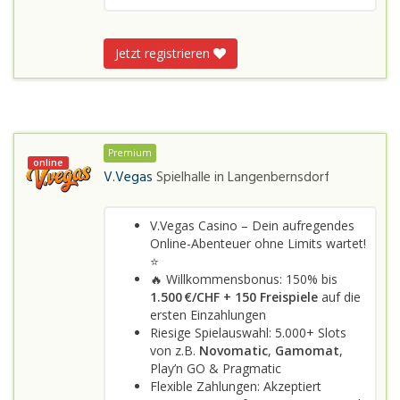
Jetzt registrieren
Premium
online
V.Vegas
Spielhalle in
Langenbernsdorf
V.Vegas Casino – Dein aufregendes
Online-Abenteuer ohne Limits wartet!
⭐
🔥 Willkommensbonus: 150% bis
1.500 €/CHF + 150 Freispiele
auf die
ersten Einzahlungen
Riesige Spielauswahl: 5.000+ Slots
von z.B.
Novomatic
,
Gamomat
,
Play’n GO & Pragmatic
Flexible Zahlungen: Akzeptiert