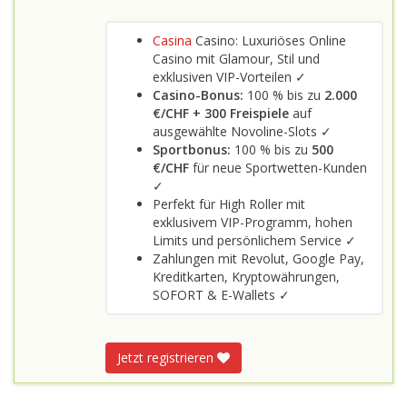
Casina
Casino: Luxuriöses Online
Casino mit Glamour, Stil und
exklusiven VIP-Vorteilen ✓
Casino-Bonus:
100 % bis zu
2.000
€/CHF + 300 Freispiele
auf
ausgewählte Novoline-Slots ✓
Sportbonus:
100 % bis zu
500
€/CHF
für neue Sportwetten-Kunden
✓
Perfekt für High Roller mit
exklusivem VIP-Programm, hohen
Limits und persönlichem Service ✓
Zahlungen mit Revolut, Google Pay,
Kreditkarten, Kryptowährungen,
SOFORT & E-Wallets ✓
Jetzt registrieren