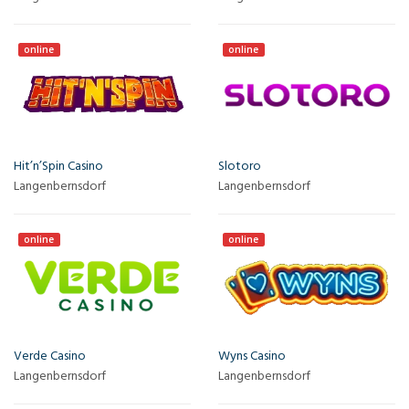
online
online
Hit’n’Spin Casino
Slotoro
Langenbernsdorf
Langenbernsdorf
online
online
Verde Casino
Wyns Casino
Langenbernsdorf
Langenbernsdorf