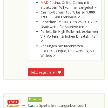
MAD Casino
: Online Casino mit
attraktivem Willkommensangebot ✓
Casino-Bonus:
100 % bis zu
1.000
€/CHF + 200 Freispiele
✓
Sportbonus
: 100 % bis 250 € + 20 €
Gratiswette für Sportwetten ✓
Perfekt für High Roller mit exklusiven
VIP-Vorteilen & hohen Einsatzlimits
✓
Zahlungen mit Kreditkarten,
SOFORT, Crypto, Überweisung & E-
Wallets ✓
Jetzt registrieren
Premium
online
Casina
Spielhalle in
Langenbernsdorf