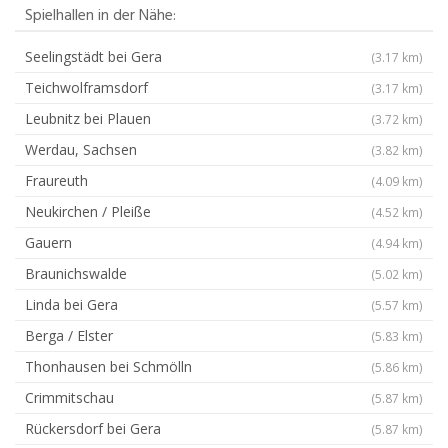
Spielhallen in der Nähe:
Seelingstädt bei Gera
(3.17 km)
Teichwolframsdorf
(3.17 km)
Leubnitz bei Plauen
(3.72 km)
Werdau, Sachsen
(3.82 km)
Fraureuth
(4.09 km)
Neukirchen / Pleiße
(4.52 km)
Gauern
(4.94 km)
Braunichswalde
(5.02 km)
Linda bei Gera
(5.57 km)
Berga / Elster
(5.83 km)
Thonhausen bei Schmölln
(5.86 km)
Crimmitschau
(5.87 km)
Rückersdorf bei Gera
(5.87 km)