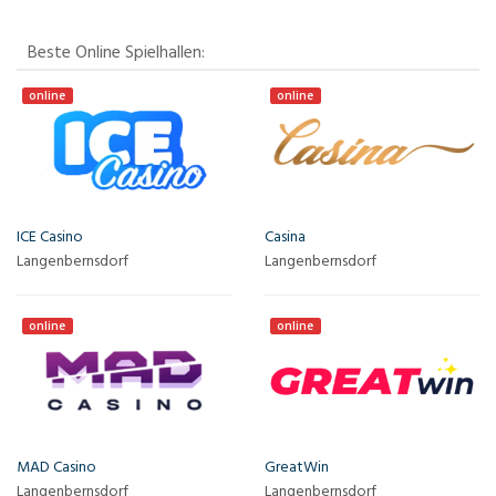
Beste Online Spielhallen:
online
online
ICE Casino
Casina
Langenbernsdorf
Langenbernsdorf
online
online
MAD Casino
GreatWin
Langenbernsdorf
Langenbernsdorf