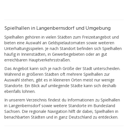
Spielhallen in Langenbernsdorf und Umgebung
Spielhallen gehören in vielen Städten zum Freizeitangebot und
bieten eine Auswahl an Geldspielautomaten sowie weiteren
Unterhaltungsspielen. Je nach Standort befinden sich Spielhallen
häufig in Innenstädten, in Gewerbegebieten oder an gut
erreichbaren Hauptverkehrsstraßen.
Das Angebot kann sich je nach Größe der Stadt unterscheiden.
Während in größeren Städten oft mehrere Spielhallen zur
Auswahl stehen, gibt es in kleineren Orten meist nur wenige
Standorte. Ein Blick auf umliegende Städte kann sich deshalb
ebenfalls lohnen.
In unserem Verzeichnis findest du Informationen zu Spielhallen
in Langenbernsdorf sowie weitere Standorte im Bundesland
Sachsen. Die regionale Navigation hilft dir dabei, Spielhallen in
benachbarten Städten und in ganz Deutschland zu entdecken.