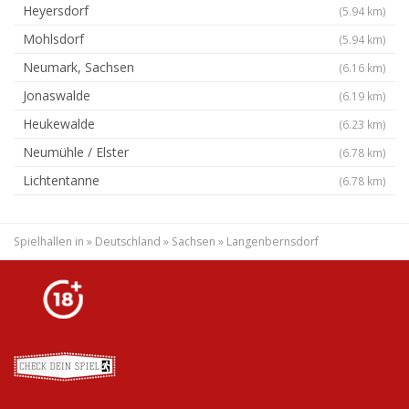
Heyersdorf
(5.94 km)
Mohlsdorf
(5.94 km)
Neumark, Sachsen
(6.16 km)
Jonaswalde
(6.19 km)
Heukewalde
(6.23 km)
Neumühle / Elster
(6.78 km)
Lichtentanne
(6.78 km)
Spielhallen in
»
Deutschland
»
Sachsen
»
Langenbernsdorf