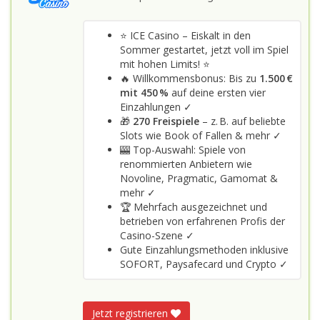
⭐ ICE Casino – Eiskalt in den
Sommer gestartet, jetzt voll im Spiel
mit hohen Limits! ⭐
🔥 Willkommensbonus: Bis zu
1.500 €
mit 450 %
auf deine ersten vier
Einzahlungen ✓
🎁
270 Freispiele
– z. B. auf beliebte
Slots wie Book of Fallen & mehr ✓
🎰 Top-Auswahl: Spiele von
renommierten Anbietern wie
Novoline, Pragmatic, Gamomat &
mehr ✓
🏆 Mehrfach ausgezeichnet und
betrieben von erfahrenen Profis der
Casino-Szene ✓
Gute Einzahlungsmethoden inklusive
SOFORT, Paysafecard und Crypto ✓
Jetzt registrieren