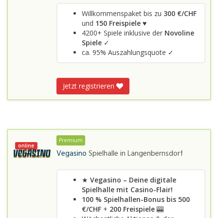
Willkommenspaket bis zu
300 €/CHF
und
150 Freispiele ♥
4200+ Spiele inklusive der
Novoline
Spiele
✓
ca. 95% Auszahlungsquote ✓
Jetzt registrieren
Premium
online
Vegasino
Spielhalle in
Langenbernsdorf
★
Vegasino – Deine digitale
Spielhalle mit Casino-Flair!
100 % Spielhallen-Bonus bis 500
€/CHF
+
200 Freispiele
🎰