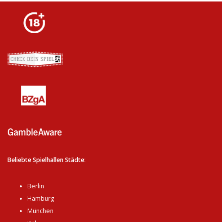
Beliebte Spielhallen Städte:
Berlin
Hamburg
München