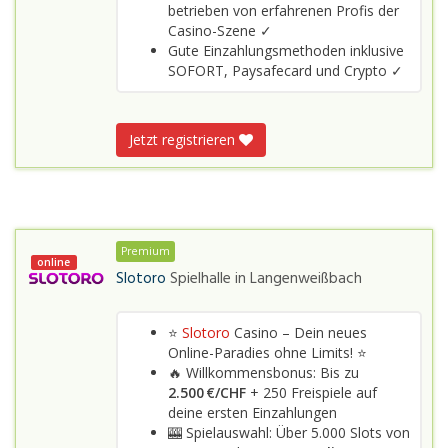
betrieben von erfahrenen Profis der
Casino-Szene ✓
Gute Einzahlungsmethoden inklusive
SOFORT, Paysafecard und Crypto ✓
Jetzt registrieren
Premium
online
Slotoro
Spielhalle in
Langenweißbach
⭐
Slotoro
Casino – Dein neues
Online-Paradies ohne Limits! ⭐
🔥 Willkommensbonus: Bis zu
2.500 €/CHF
+ 250 Freispiele auf
deine ersten Einzahlungen
🎰 Spielauswahl: Über 5.000 Slots von