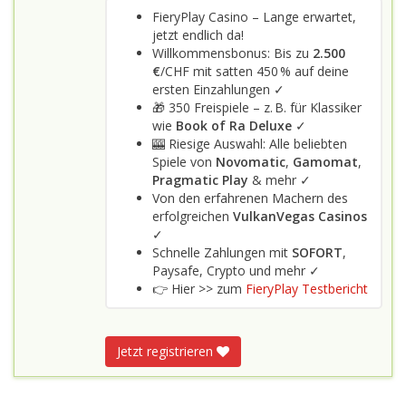
FieryPlay Casino – Lange erwartet,
jetzt endlich da!
Willkommensbonus: Bis zu
2.500
€
/CHF mit satten 450 % auf deine
ersten Einzahlungen ✓
🎁 350 Freispiele – z. B. für Klassiker
wie
Book of Ra Deluxe
✓
🎰 Riesige Auswahl: Alle beliebten
Spiele von
Novomatic
,
Gamomat
,
Pragmatic Play
& mehr ✓
Von den erfahrenen Machern des
erfolgreichen
VulkanVegas Casinos
✓
Schnelle Zahlungen mit
SOFORT
,
Paysafe, Crypto und mehr ✓
👉 Hier >> zum
FieryPlay Testbericht
Jetzt registrieren