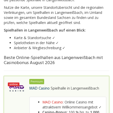
Nutze die Karte, unsere Standortübersicht und die regionalen
Verlinkungen, um Spielhallen in Langenweißbach, im Umland
sowie im gesamten Bundesland Sachsen zu finden und zu
prüfen, welche Spielhallen aktuell geöffnet sind.
Spielhallen in Langenweißbach auf einen Blick:
Karte & Standortsuche ✓
Spielotheken in der Nähe ✓
Anbieter & Wegbeschreibung ✓
Beste Online-Spielhallen aus Langenweißbach mit
Casinobonus August 2026
Premium
online
MAD Casino
Spielhalle in
Langenweißbach
MAD Casino
: Online Casino mit
attraktivem Willkommensangebot ✓
Casino-Bonus:
100 % bis zu
1.000