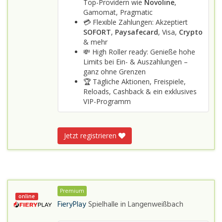
Top-Providern wie
Novoline
,
Gamomat, Pragmatic
💳 Flexible Zahlungen: Akzeptiert
SOFORT
,
Paysafecard
, Visa,
Crypto
& mehr
💸 High Roller ready: Genieße hohe
Limits bei Ein- & Auszahlungen –
ganz ohne Grenzen
🏆 Tägliche Aktionen, Freispiele,
Reloads, Cashback & ein exklusives
VIP-Programm
Jetzt registrieren
Premium
online
FieryPlay
Spielhalle in
Langenweißbach