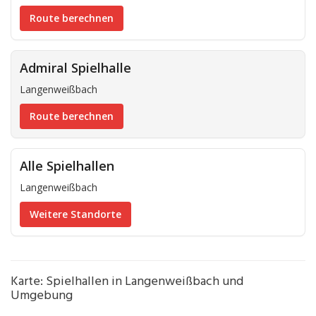
Route berechnen
Admiral Spielhalle
Langenweißbach
Route berechnen
Alle Spielhallen
Langenweißbach
Weitere Standorte
Karte: Spielhallen in Langenweißbach und
Umgebung