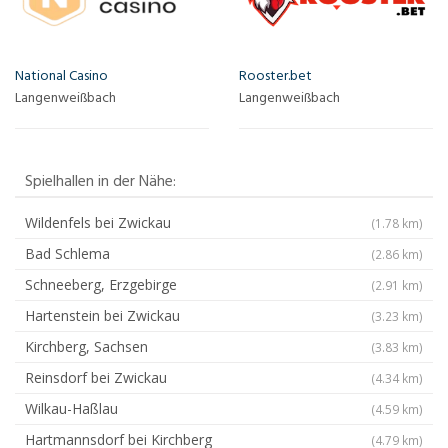
National Casino
Rooster.bet
Langenweißbach
Langenweißbach
Spielhallen in der Nähe:
Wildenfels bei Zwickau
(1.78 km)
Bad Schlema
(2.86 km)
Schneeberg, Erzgebirge
(2.91 km)
Hartenstein bei Zwickau
(3.23 km)
Kirchberg, Sachsen
(3.83 km)
Reinsdorf bei Zwickau
(4.34 km)
Wilkau-Haßlau
(4.59 km)
Hartmannsdorf bei Kirchberg
(4.79 km)