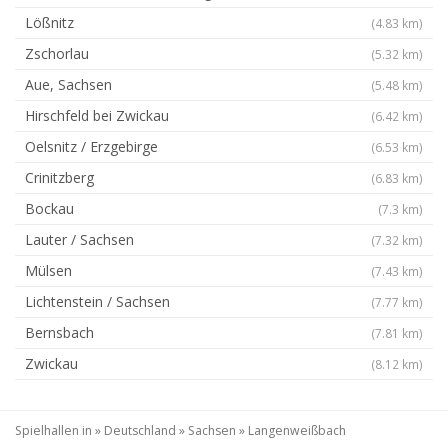
Lößnitz
(4.83 km)
Zschorlau
(5.32 km)
Aue, Sachsen
(5.48 km)
Hirschfeld bei Zwickau
(6.42 km)
Oelsnitz / Erzgebirge
(6.53 km)
Crinitzberg
(6.83 km)
Bockau
(7.3 km)
Lauter / Sachsen
(7.32 km)
Mülsen
(7.43 km)
Lichtenstein / Sachsen
(7.77 km)
Bernsbach
(7.81 km)
Zwickau
(8.12 km)
Spielhallen in
»
Deutschland
»
Sachsen
»
Langenweißbach