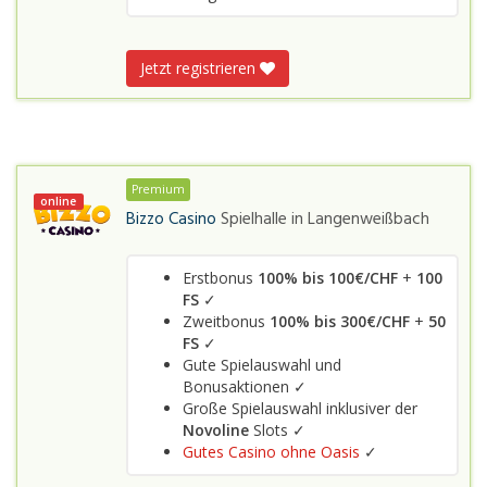
Jetzt registrieren
Premium
online
Bizzo Casino
Spielhalle in
Langenweißbach
Erstbonus
100% bis 100€/CHF
+
100
FS
✓
Zweitbonus
100% bis 300€/CHF
+
50
FS
✓
Gute Spielauswahl und
Bonusaktionen ✓
Große Spielauswahl inklusiver der
Novoline
Slots ✓
Gutes Casino ohne Oasis
✓