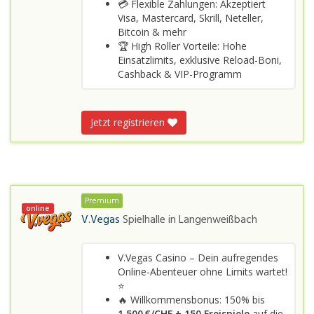
💳 Flexible Zahlungen: Akzeptiert
Visa, Mastercard, Skrill, Neteller,
Bitcoin & mehr
🏆 High Roller Vorteile: Hohe
Einsatzlimits, exklusive Reload-Boni,
Cashback & VIP-Programm
Jetzt registrieren
Premium
online
V.Vegas
Spielhalle in
Langenweißbach
V.Vegas Casino – Dein aufregendes
Online-Abenteuer ohne Limits wartet!
⭐
🔥 Willkommensbonus: 150% bis
1.500 €/CHF + 150 Freispiele
auf die