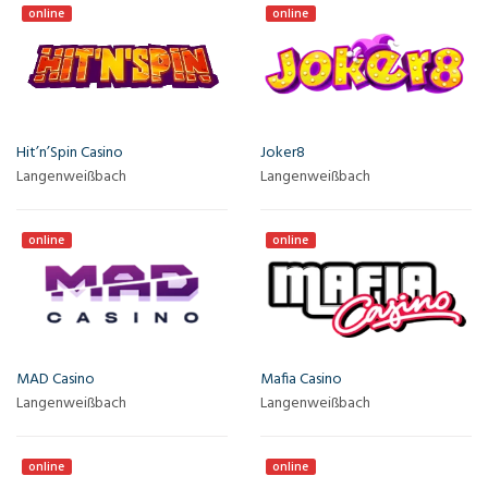
online
online
Hit’n’Spin Casino
Joker8
Langenweißbach
Langenweißbach
online
online
MAD Casino
Mafia Casino
Langenweißbach
Langenweißbach
online
online