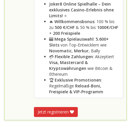
Joker8 Online Spielhalle – Dein
exklusives Casino-Erlebnis ohne
Limits!
⭐
🔥
Willkommensbonus
: 100 % bis
zu
500 €/CHF
& 50 % bis
1000€/CHF
+
200 Freispiele
🎰
Mega Spielauswahl
:
5.600+
Slots
von Top-Entwicklern wie
Novomatic
,
Merkur
, Bally
💳
Flexible Zahlungen
: Akzeptiert
Visa, Mastercard &
Kryptowährungen
wie Bitcoin &
Ethereum
🏆
Exklusive Promotionen
:
Regelmäßige
Reload-Boni,
Freispiele & VIP-Programm
Jetzt registrieren