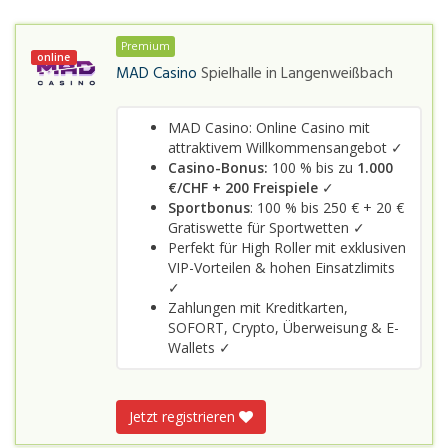
Premium
online
MAD Casino
Spielhalle in
Langenweißbach
MAD Casino: Online Casino mit
attraktivem Willkommensangebot ✓
Casino-Bonus:
100 % bis zu
1.000
€/CHF + 200 Freispiele
✓
Sportbonus
: 100 % bis 250 € + 20 €
Gratiswette für Sportwetten ✓
Perfekt für High Roller mit exklusiven
VIP-Vorteilen & hohen Einsatzlimits
✓
Zahlungen mit Kreditkarten,
SOFORT, Crypto, Überweisung & E-
Wallets ✓
Jetzt registrieren