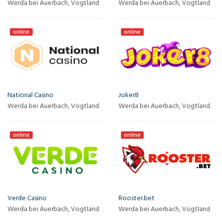
Werda bei Auerbach, Vogtland
Werda bei Auerbach, Vogtland
online
online
National Casino
Joker8
Werda bei Auerbach, Vogtland
Werda bei Auerbach, Vogtland
online
online
Verde Casino
Rooster.bet
Werda bei Auerbach, Vogtland
Werda bei Auerbach, Vogtland