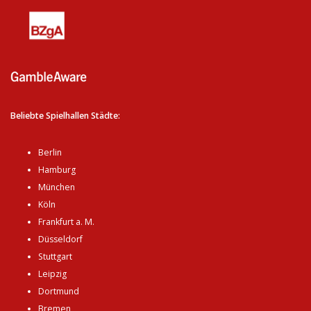
Beliebte Spielhallen Städte:
Berlin
Hamburg
München
Köln
Frankfurt a. M.
Düsseldorf
Stuttgart
Leipzig
Dortmund
Bremen