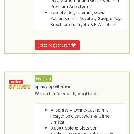
Play, Gamomat und vielen weiteren
Premium-Anbietern ✓
Schnelle Registrierung sowie
Zahlungen mit
Revolut
,
Google Pay
,
Kreditkarten, Crypto &E-Wallets ✓
Jetzt registrieren
Premium
online
Spinsy
Spielhalle in
Werda bei Auerbach, Vogtland
★
Spinsy –
Online-Casino mit
riesiger Spieleauswahl &
Ohne
Limits
!
9.000+ Spiele:
Slots von
Merkur/Novomatic/Bally & Mehr!,