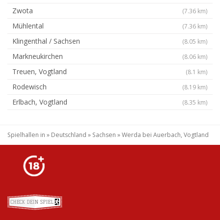
Zwota
(7.36 km)
Mühlental
(7.36 km)
Klingenthal / Sachsen
(8.05 km)
Markneukirchen
(8.06 km)
Treuen, Vogtland
(8.1 km)
Rodewisch
(8.19 km)
Erlbach, Vogtland
(8.35 km)
Spielhallen in
»
Deutschland
»
Sachsen
»
Werda bei Auerbach, Vogtland