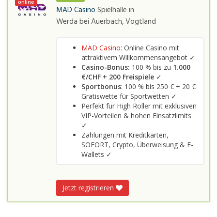
online
MAD Casino
Spielhalle in
Werda bei Auerbach, Vogtland
MAD Casino
: Online Casino mit
attraktivem Willkommensangebot ✓
Casino-Bonus:
100 % bis zu
1.000
€/CHF + 200 Freispiele
✓
Sportbonus
: 100 % bis 250 € + 20 €
Gratiswette für Sportwetten ✓
Perfekt für High Roller mit exklusiven
VIP-Vorteilen & hohen Einsatzlimits
✓
Zahlungen mit Kreditkarten,
SOFORT, Crypto, Überweisung & E-
Wallets ✓
Jetzt registrieren