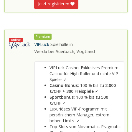
Jetzt registrieren
Premium
online
VIPLuck
Spielhalle in
Werda bei Auerbach, Vogtland
VIPLuck Casino: Exklusives Premium-
Casino für High Roller und echte VIP-
Spieler ✓
Casino-Bonus:
100 % bis zu
2.000
€/CHF + 300 Freispiele
✓
Sportbonus:
100 % bis zu
500
€/CHF
✓
Luxuriöses VIP-Programm mit
persönlichem Manager, extrem
hohen Limits ✓
Top-Slots von Novomatic, Pragmatic