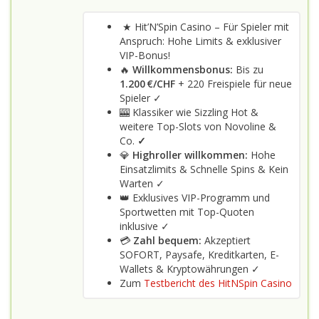
★ Hit’N’Spin Casino – Für Spieler mit
Anspruch: Hohe Limits & exklusiver
VIP-Bonus!
🔥
Willkommensbonus:
Bis zu
1.200 €/CHF
+ 220 Freispiele für neue
Spieler ✓
🎰 Klassiker wie Sizzling Hot &
weitere Top-Slots von Novoline &
Co.
✓
💎
Highroller willkommen:
Hohe
Einsatzlimits & Schnelle Spins & Kein
Warten ✓
👑 Exklusives VIP-Programm und
Sportwetten mit Top-Quoten
inklusive ✓
💳
Zahl bequem:
Akzeptiert
SOFORT, Paysafe, Kreditkarten, E-
Wallets & Kryptowährungen ✓
Zum
Testbericht des HitNSpin Casino