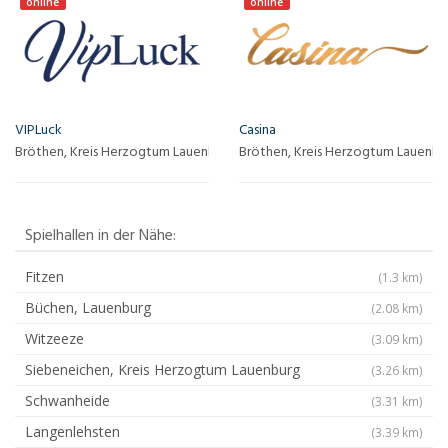
online
online
VIPLuck
Casina
Bröthen, Kreis Herzogtum Lauenburg
Bröthen, Kreis Herzogtum Lauenbu
Spielhallen in der Nähe:
Fitzen
(1.3 km)
Büchen, Lauenburg
(2.08 km)
Witzeeze
(3.09 km)
Siebeneichen, Kreis Herzogtum Lauenburg
(3.26 km)
Schwanheide
(3.31 km)
Langenlehsten
(3.39 km)