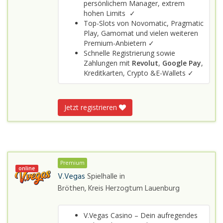
persönlichem Manager, extrem
hohen Limits ✓
Top-Slots von Novomatic, Pragmatic
Play, Gamomat und vielen weiteren
Premium-Anbietern ✓
Schnelle Registrierung sowie
Zahlungen mit
Revolut
,
Google Pay
,
Kreditkarten, Crypto &E-Wallets ✓
Jetzt registrieren
Premium
online
V.Vegas
Spielhalle in
Bröthen, Kreis Herzogtum Lauenburg
V.Vegas Casino – Dein aufregendes