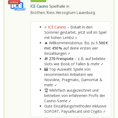
online
ICE Casino
Spielhalle in
Bröthen, Kreis Herzogtum Lauenburg
⭐
ICE Casino
– Eiskalt in den
Sommer gestartet, jetzt voll im Spiel
mit hohen Limits! ⭐
🔥 Willkommensbonus: Bis zu
1.500 €
mit 450 %
auf deine ersten vier
Einzahlungen ✓
🎁
270 Freispiele
– z. B. auf beliebte
Slots wie Book of Fallen & mehr ✓
🎰 Top-Auswahl: Spiele von
renommierten Anbietern wie
Novoline, Pragmatic, Gamomat &
mehr ✓
🏆 Mehrfach ausgezeichnet und
betrieben von erfahrenen Profis der
Casino-Szene ✓
Gute Einzahlungsmethoden inklusive
SOFORT, Paysafecard und Crypto ✓