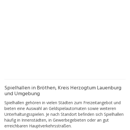
Spielhallen in Bröthen, Kreis Herzogtum Lauenburg
und Umgebung
Spielhallen gehören in vielen Städten zum Freizeitangebot und
bieten eine Auswahl an Geldspielautomaten sowie weiteren
Unterhaltungsspielen. Je nach Standort befinden sich Spielhallen
häufig in Innenstädten, in Gewerbegebieten oder an gut
erreichbaren Hauptverkehrsstraßen.