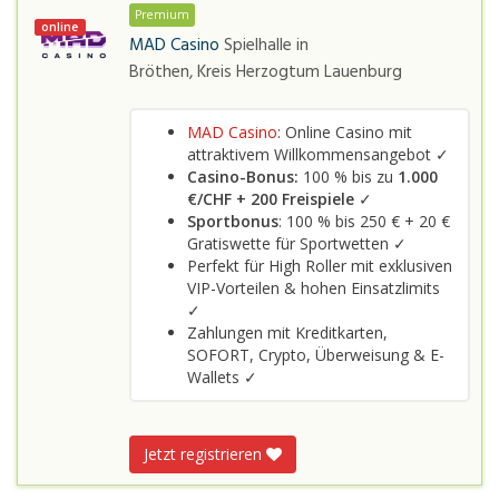
Premium
online
MAD Casino
Spielhalle in
Bröthen, Kreis Herzogtum Lauenburg
MAD Casino
: Online Casino mit
attraktivem Willkommensangebot ✓
Casino-Bonus:
100 % bis zu
1.000
€/CHF + 200 Freispiele
✓
Sportbonus
: 100 % bis 250 € + 20 €
Gratiswette für Sportwetten ✓
Perfekt für High Roller mit exklusiven
VIP-Vorteilen & hohen Einsatzlimits
✓
Zahlungen mit Kreditkarten,
SOFORT, Crypto, Überweisung & E-
Wallets ✓
Jetzt registrieren