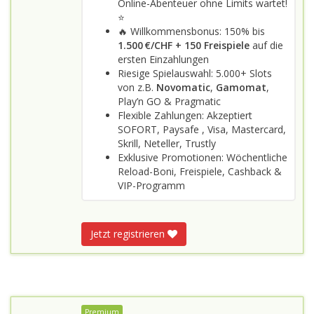
Online-Abenteuer ohne Limits wartet!
⭐
🔥 Willkommensbonus: 150% bis
1.500 €/CHF + 150 Freispiele
auf die
ersten Einzahlungen
Riesige Spielauswahl: 5.000+ Slots
von z.B.
Novomatic
,
Gamomat
,
Play’n GO & Pragmatic
Flexible Zahlungen: Akzeptiert
SOFORT, Paysafe , Visa, Mastercard,
Skrill, Neteller, Trustly
Exklusive Promotionen: Wöchentliche
Reload-Boni, Freispiele, Cashback &
VIP-Programm
Jetzt registrieren
Premium