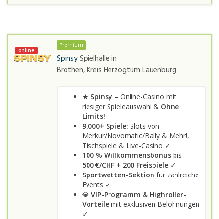
Premium
online
Spinsy
Spielhalle in
Bröthen, Kreis Herzogtum Lauenburg
★
Spinsy –
Online-Casino mit
riesiger Spieleauswahl &
Ohne
Limits
!
9.000+ Spiele:
Slots von
Merkur/Novomatic/Bally & Mehr!,
Tischspiele & Live-Casino ✓
100 % Willkommensbonus
bis
500 €/CHF + 200 Freispiele
✓
Sportwetten-Sektion
für zahlreiche
Events ✓
💎
VIP-Programm & Highroller-
Vorteile
mit exklusiven Belohnungen
✓