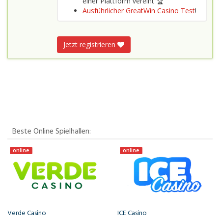
einer Plattform vereint 🏆
Ausführlicher GreatWin Casino Test
!
Jetzt registrieren
Beste Online Spielhallen:
online
online
Verde Casino
ICE Casino