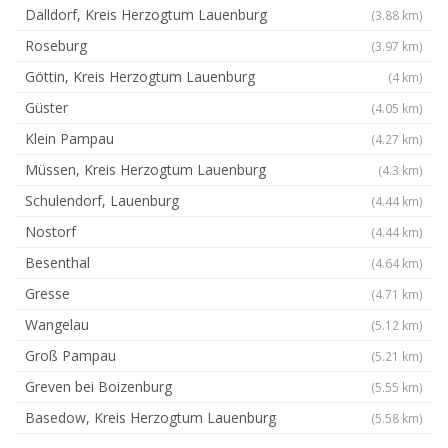
Dalldorf, Kreis Herzogtum Lauenburg
(3.88 km)
Roseburg
(3.97 km)
Göttin, Kreis Herzogtum Lauenburg
(4 km)
Güster
(4.05 km)
Klein Pampau
(4.27 km)
Müssen, Kreis Herzogtum Lauenburg
(4.3 km)
Schulendorf, Lauenburg
(4.44 km)
Nostorf
(4.44 km)
Besenthal
(4.64 km)
Gresse
(4.71 km)
Wangelau
(5.12 km)
Groß Pampau
(5.21 km)
Greven bei Boizenburg
(5.55 km)
Basedow, Kreis Herzogtum Lauenburg
(5.58 km)