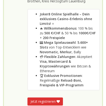
Bröthen, Kreis Herzogtum Lauenburg
Joker8 Online Spielhalle – Dein
exklusives Casino-Erlebnis ohne
Limits!
⭐
🔥
Willkommensbonus
: 100 % bis
zu
500 €/CHF
& 50 % bis
1000€/CHF
+
200 Freispiele
🎰
Mega Spielauswahl
:
5.600+
Slots
von Top-Entwicklern wie
Novomatic
,
Merkur
, Bally
💳
Flexible Zahlungen
: Akzeptiert
Visa, Mastercard &
Kryptowährungen
wie Bitcoin &
Ethereum
🏆
Exklusive Promotionen
:
Regelmäßige
Reload-Boni,
Freispiele & VIP-Programm
Jetzt registrieren