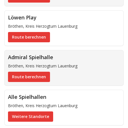
Löwen Play
Bröthen, Kreis Herzogtum Lauenburg
Route berechnen
Admiral Spielhalle
Bröthen, Kreis Herzogtum Lauenburg
Route berechnen
Alle Spielhallen
Bröthen, Kreis Herzogtum Lauenburg
Weitere Standorte