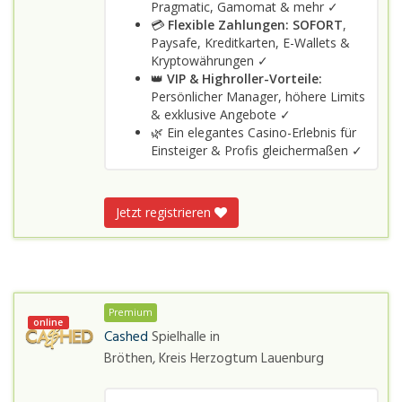
Pragmatic, Gamomat & mehr ✓
💳
Flexible Zahlungen:
SOFORT
,
Paysafe, Kreditkarten, E-Wallets &
Kryptowährungen ✓
👑
VIP & Highroller-Vorteile:
Persönlicher Manager, höhere Limits
& exklusive Angebote ✓
🌿 Ein elegantes Casino-Erlebnis für
Einsteiger & Profis gleichermaßen ✓
Jetzt registrieren
Premium
online
Cashed
Spielhalle in
Bröthen, Kreis Herzogtum Lauenburg