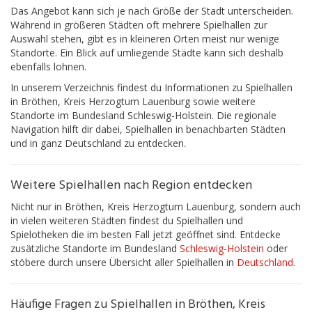
Das Angebot kann sich je nach Größe der Stadt unterscheiden.
Während in größeren Städten oft mehrere Spielhallen zur
Auswahl stehen, gibt es in kleineren Orten meist nur wenige
Standorte. Ein Blick auf umliegende Städte kann sich deshalb
ebenfalls lohnen.
In unserem Verzeichnis findest du Informationen zu Spielhallen
in Bröthen, Kreis Herzogtum Lauenburg sowie weitere
Standorte im Bundesland Schleswig-Holstein. Die regionale
Navigation hilft dir dabei, Spielhallen in benachbarten Städten
und in ganz Deutschland zu entdecken.
Weitere Spielhallen nach Region entdecken
Nicht nur in Bröthen, Kreis Herzogtum Lauenburg, sondern auch
in vielen weiteren Städten findest du Spielhallen und
Spielotheken die im besten Fall jetzt geöffnet sind. Entdecke
zusätzliche Standorte im Bundesland
Schleswig-Holstein
oder
stöbere durch unsere Übersicht aller Spielhallen in
Deutschland
.
Häufige Fragen zu Spielhallen in Bröthen, Kreis