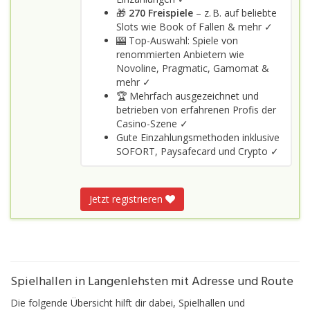
🎁
270 Freispiele
– z. B. auf beliebte
Slots wie Book of Fallen & mehr ✓
🎰 Top-Auswahl: Spiele von
renommierten Anbietern wie
Novoline, Pragmatic, Gamomat &
mehr ✓
🏆 Mehrfach ausgezeichnet und
betrieben von erfahrenen Profis der
Casino-Szene ✓
Gute Einzahlungsmethoden inklusive
SOFORT, Paysafecard und Crypto ✓
Jetzt registrieren
Spielhallen in Langenlehsten mit Adresse und Route
Die folgende Übersicht hilft dir dabei, Spielhallen und