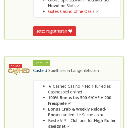
Novoline
Slots ✓
Gutes Casino ohne Oasis
✓
Jetzt registrieren
Premium
online
Cashed
Spielhalle in
Langenlehsten
★ Cashed Casino > No.1 für edles
Casinospiel online!
100% Bonus bis 500 €/CHF + 200
Freispiele ✓
Bonus Crab &
Weekly Reload-
Bonus
runden die Sache ab ★
Beste VIP – Club und für
High Roller
geeignet
✓