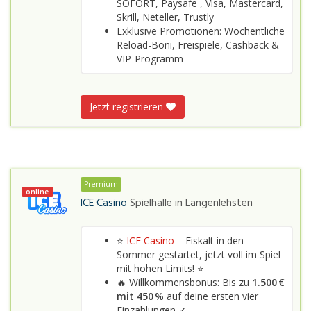
SOFORT, Paysafe , Visa, Mastercard,
Skrill, Neteller, Trustly
Exklusive Promotionen: Wöchentliche
Reload-Boni, Freispiele, Cashback &
VIP-Programm
Jetzt registrieren
Premium
online
ICE Casino
Spielhalle in
Langenlehsten
⭐
ICE Casino
– Eiskalt in den
Sommer gestartet, jetzt voll im Spiel
mit hohen Limits! ⭐
🔥 Willkommensbonus: Bis zu
1.500 €
mit 450 %
auf deine ersten vier
Einzahlungen ✓