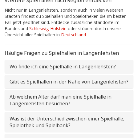
Weitere Spielhallen nach Region entdecken
Nicht nur in Langenlehsten, sondern auch in vielen weiteren
Städten findest du Spielhallen und Spielotheken die im besten
Fall jetzt geöffnet sind. Entdecke zusätzliche Standorte im
Bundesland
Schleswig-Holstein
oder stöbere durch unsere
Übersicht aller Spielhallen in
Deutschland
.
Häufige Fragen zu Spielhallen in Langenlehsten
Wo finde ich eine Spielhalle in Langenlehsten?
Gibt es Spielhallen in der Nähe von Langenlehsten?
Ab welchem Alter darf man eine Spielhalle in
Langenlehsten besuchen?
Was ist der Unterschied zwischen einer Spielhalle,
Spielothek und Spielbank?