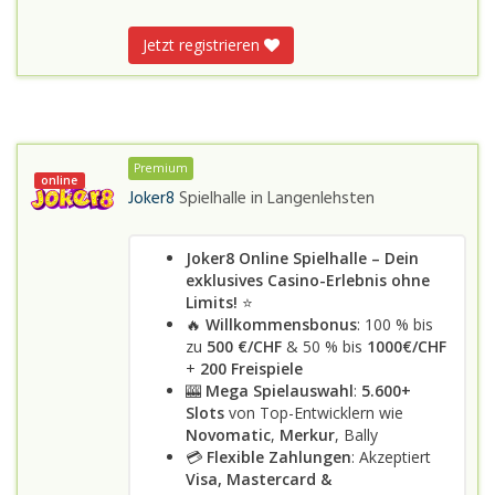
Jetzt registrieren
Premium
online
Joker8
Spielhalle in
Langenlehsten
Joker8 Online Spielhalle – Dein
exklusives Casino-Erlebnis ohne
Limits!
⭐
🔥
Willkommensbonus
: 100 % bis
zu
500 €/CHF
& 50 % bis
1000€/CHF
+
200 Freispiele
🎰
Mega Spielauswahl
:
5.600+
Slots
von Top-Entwicklern wie
Novomatic
,
Merkur
, Bally
💳
Flexible Zahlungen
: Akzeptiert
Visa, Mastercard &