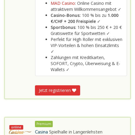
MAD Casino
: Online Casino mit
attraktivem Willkommensangebot ✓
Casino-Bonus:
100 % bis zu
1.000
€/CHF + 200 Freispiele
✓
Sportbonus
: 100 % bis 250 € + 20 €
Gratiswette für Sportwetten ✓
Perfekt für High Roller mit exklusiven
VIP-Vorteilen & hohen Einsatzlimits
✓
Zahlungen mit Kreditkarten,
SOFORT, Crypto, Überweisung & E-
Wallets ✓
Jetzt registrieren
Premium
online
Casina
Spielhalle in
Langenlehsten