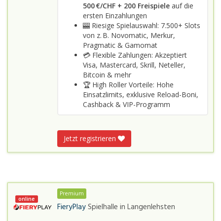
500 €/CHF + 200 Freispiele
auf die
ersten Einzahlungen
🎰 Riesige Spielauswahl: 7.500+ Slots
von z. B. Novomatic, Merkur,
Pragmatic & Gamomat
💳 Flexible Zahlungen: Akzeptiert
Visa, Mastercard, Skrill, Neteller,
Bitcoin & mehr
🏆 High Roller Vorteile: Hohe
Einsatzlimits, exklusive Reload-Boni,
Cashback & VIP-Programm
Jetzt registrieren
Premium
online
FieryPlay
Spielhalle in
Langenlehsten