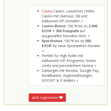
Casina
Casino: Luxuriöses Online
Casino mit Glamour, Stil und
exklusiven VIP-Vorteilen ✓
Casino-Bonus:
100 % bis zu
2.000
€/CHF + 300 Freispiele
auf
ausgewählte Novoline-Slots ✓
Sportbonus:
100 % bis zu
500
€/CHF
für neue Sportwetten-Kunden
✓
Perfekt für High Roller mit
exklusivem VIP-Programm, hohen
Limits und persönlichem Service ✓
Zahlungen mit Revolut, Google Pay,
Kreditkarten, Kryptowährungen,
SOFORT & E-Wallets ✓
Jetzt registrieren