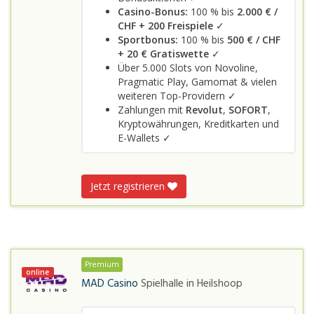
Casino-Bonus:
100 % bis
2.000 € /
CHF + 200 Freispiele
✓
Sportbonus:
100 % bis
500 € / CHF
+ 20 € Gratiswette
✓
Über 5.000 Slots von Novoline,
Pragmatic Play, Gamomat & vielen
weiteren Top-Providern ✓
Zahlungen mit
Revolut
,
SOFORT
,
Kryptowährungen, Kreditkarten und
E-Wallets ✓
Jetzt registrieren
Premium
online
MAD Casino
Spielhalle in
Heilshoop