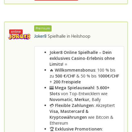
Premium
online
Joker8
Spielhalle in
Heilshoop
Joker8 Online Spielhalle – Dein
exklusives Casino-Erlebnis ohne
Limits!
⭐
🔥
Willkommensbonus
: 100 % bis
zu
500 €/CHF
& 50 % bis
1000€/CHF
+
200 Freispiele
🎰
Mega Spielauswahl
:
5.600+
Slots
von Top-Entwicklern wie
Novomatic
,
Merkur
, Bally
💳
Flexible Zahlungen
: Akzeptiert
Visa, Mastercard &
Kryptowährungen
wie Bitcoin &
Ethereum
🏆
Exklusive Promotionen
: