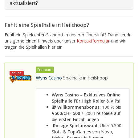
aktualisiert?
Fehlt eine Spielhalle in Heilshoop?
Fehlt ein Spielcenter-Standort in unserer Übersicht? Dann sende
uns gerne einen Hinweis über unser
Kontaktformular
und wir
tragen die Spielhallen hier ein.
Premium
online
Wyns Casino
Spielhalle in
Heilshoop
Wyns Casino – Exklusives Online
Spielhalle für High Roller & VIPs!
🎁
Willkommensbonus:
100 % bis
€500/CHF 500
+ 200 Freispiele auf
die ersten Einzahlungen
Riesige Spielauswahl:
Über 5.500
Slots & Top-Games von Novo,
Mekru, Pragmatic & mehr