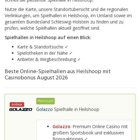
Nutze die Karte, unsere Standortübersicht und die regionalen
Verlinkungen, um Spielhallen in Heilshoop, im Umland sowie im
gesamten Bundesland Schleswig-Holstein zu finden und zu
prüfen, welche Spielhallen aktuell geöffnet sind.
Spielhallen in Heilshoop auf einen Blick:
Karte & Standortsuche ✓
Spielotheken in der Nähe ✓
Anbieter & Wegbeschreibung ✓
Beste Online-Spielhallen aus Heilshoop mit
Casinobonus August 2026
Premium
online
Golazzo
Spielhalle in
Heilshoop
Golazzo
: Premium Online Casino mit
großem Sportsbook und exklusiven
Bonusaktionen ✓