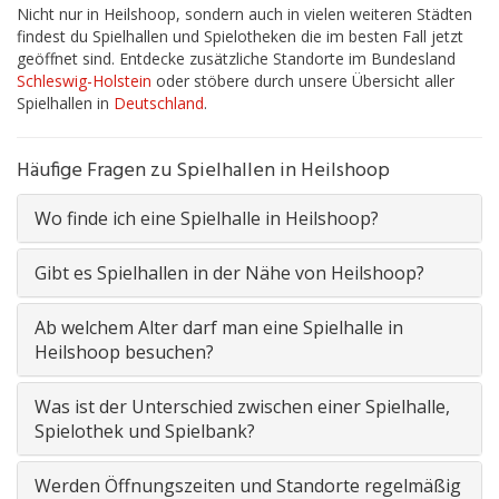
Nicht nur in Heilshoop, sondern auch in vielen weiteren Städten
findest du Spielhallen und Spielotheken die im besten Fall jetzt
geöffnet sind. Entdecke zusätzliche Standorte im Bundesland
Schleswig-Holstein
oder stöbere durch unsere Übersicht aller
Spielhallen in
Deutschland
.
Häufige Fragen zu Spielhallen in Heilshoop
Wo finde ich eine Spielhalle in Heilshoop?
Gibt es Spielhallen in der Nähe von Heilshoop?
Ab welchem Alter darf man eine Spielhalle in
Heilshoop besuchen?
Was ist der Unterschied zwischen einer Spielhalle,
Spielothek und Spielbank?
Werden Öffnungszeiten und Standorte regelmäßig