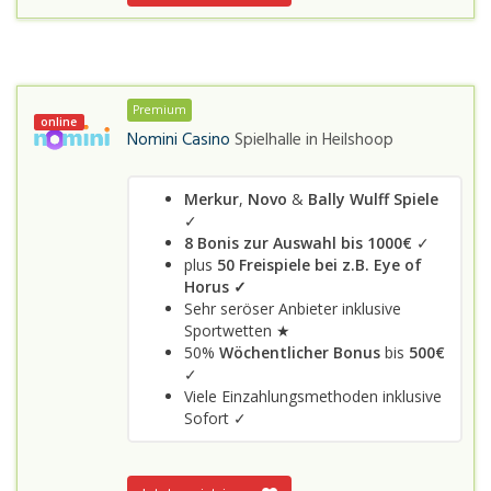
Premium
online
Nomini Casino
Spielhalle in
Heilshoop
Merkur
,
Novo
&
Bally Wulff Spiele
✓
8 Bonis zur Auswahl bis 1000€
✓
plus
50 Freispiele bei z.B. Eye of
Horus ✓
Sehr seröser Anbieter inklusive
Sportwetten ★
50%
Wöchentlicher Bonus
bis
500€
✓
Viele Einzahlungsmethoden inklusive
Sofort ✓