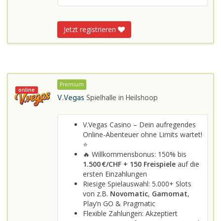
Jetzt registrieren
Premium
online
V.Vegas
Spielhalle in
Heilshoop
V.Vegas Casino – Dein aufregendes
Online-Abenteuer ohne Limits wartet!
⭐
🔥 Willkommensbonus: 150% bis
1.500 €/CHF + 150 Freispiele
auf die
ersten Einzahlungen
Riesige Spielauswahl: 5.000+ Slots
von z.B.
Novomatic
,
Gamomat
,
Play’n GO & Pragmatic
Flexible Zahlungen: Akzeptiert