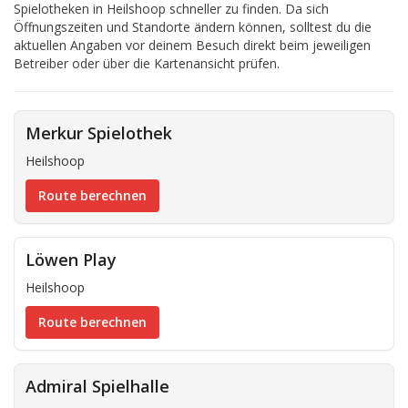
Spielotheken in Heilshoop schneller zu finden. Da sich
Öffnungszeiten und Standorte ändern können, solltest du die
aktuellen Angaben vor deinem Besuch direkt beim jeweiligen
Betreiber oder über die Kartenansicht prüfen.
Merkur Spielothek
Heilshoop
Route berechnen
Löwen Play
Heilshoop
Route berechnen
Admiral Spielhalle