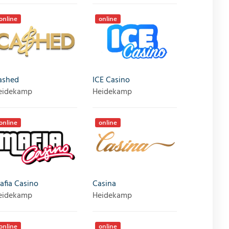
online
online
ashed
ICE Casino
eidekamp
Heidekamp
online
online
afia Casino
Casina
eidekamp
Heidekamp
online
online