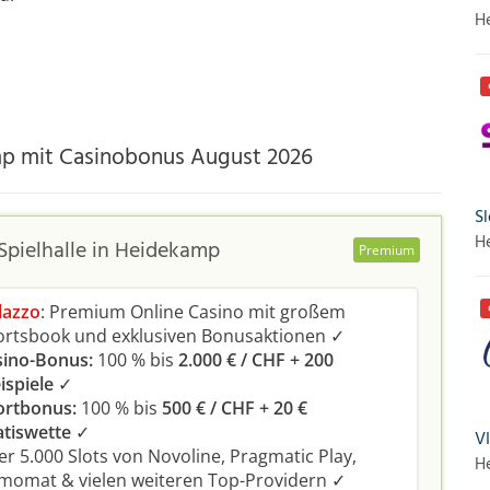
H
mp mit Casinobonus August 2026
S
H
Spielhalle in
Heidekamp
Premium
lazzo
: Premium Online Casino mit großem
ortsbook und exklusiven Bonusaktionen ✓
sino-Bonus:
100 % bis
2.000 € / CHF + 200
ispiele
✓
ortbonus:
100 % bis
500 € / CHF + 20 €
atiswette
✓
V
r 5.000 Slots von Novoline, Pragmatic Play,
H
momat & vielen weiteren Top-Providern ✓