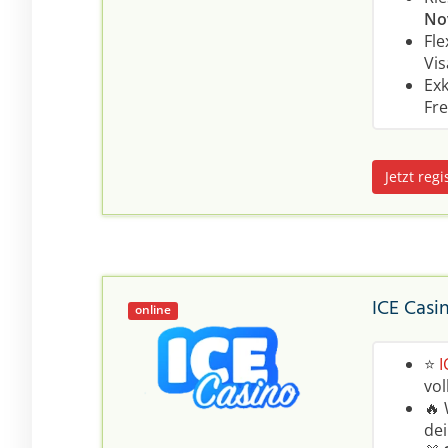
No
Fle
Vis
Exk
Fr
Jetzt reg
ICE Casi
online
⭐
I
vol
🔥
dei