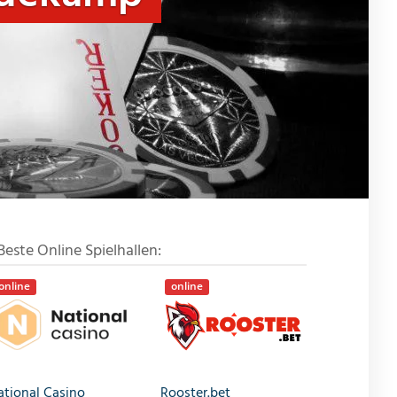
Beste Online Spielhallen:
online
online
ational Casino
Rooster.bet