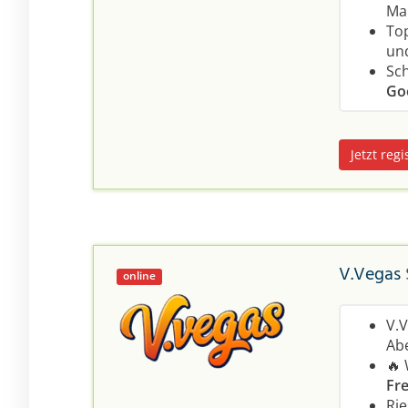
Ma
To
un
Sch
Go
Jetzt reg
V.Vegas
online
V.V
Abe
🔥
Fre
Rie