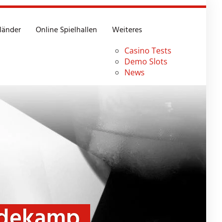
länder
Online Spielhallen
Weiteres
Casino Tests
Demo Slots
News
idekamp