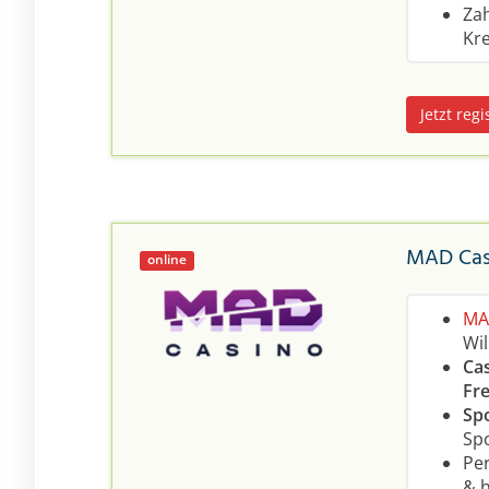
Za
Kre
Jetzt reg
MAD Cas
online
MA
Wi
Ca
Fre
Sp
Sp
Per
& h