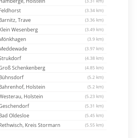
Hamberge, Holstein
(3.31 km)
Feldhorst
(3.34 km)
Barnitz, Trave
(3.36 km)
Klein Wesenberg
(3.49 km)
Mönkhagen
(3.9 km)
Meddewade
(3.97 km)
Strukdorf
(4.38 km)
Groß Schenkenberg
(4.85 km)
Bühnsdorf
(5.2 km)
Bahrenhof, Holstein
(5.2 km)
Westerau, Holstein
(5.23 km)
Geschendorf
(5.31 km)
Bad Oldesloe
(5.45 km)
Rethwisch, Kreis Stormarn
(5.55 km)