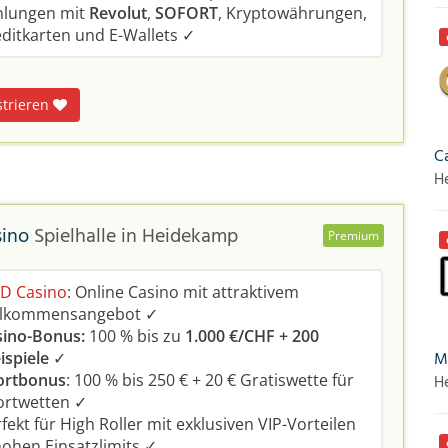
hlungen mit
Revolut
,
SOFORT
, Kryptowährungen,
ditkarten und E-Wallets ✓
istrieren
C
H
ino
Spielhalle in
Heidekamp
Premium
D Casino
: Online Casino mit attraktivem
llkommensangebot ✓
sino-Bonus:
100 % bis zu
1.000 €/CHF + 200
ispiele
✓
M
ortbonus
: 100 % bis 250 € + 20 € Gratiswette für
H
ortwetten ✓
fekt für High Roller mit exklusiven VIP-Vorteilen
ohen Einsatzlimits ✓