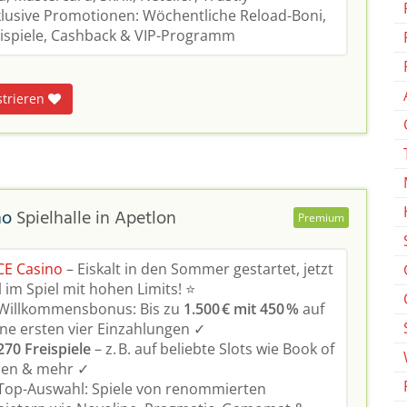
lusive Promotionen: Wöchentliche Reload-Boni,
eispiele, Cashback & VIP-Programm
istrieren
no
Spielhalle in
Apetlon
Premium
CE Casino
– Eiskalt in den Sommer gestartet, jetzt
l im Spiel mit hohen Limits! ⭐
 Willkommensbonus: Bis zu
1.500 € mit 450 %
auf
ne ersten vier Einzahlungen ✓
270 Freispiele
– z. B. auf beliebte Slots wie Book of
llen & mehr ✓
 Top-Auswahl: Spiele von renommierten