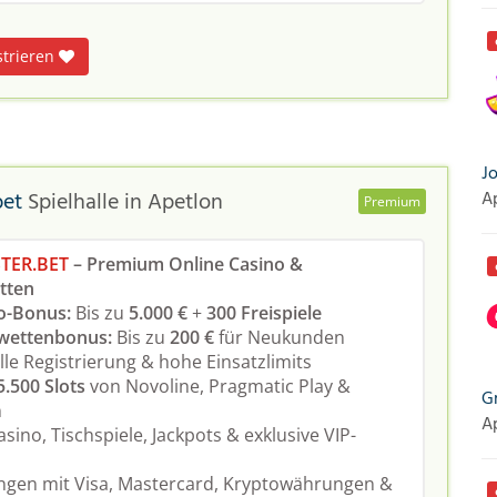
istrieren
J
bet
Spielhalle in
Apetlon
A
Premium
TER.BET
– Premium Online Casino &
tten
o-Bonus:
Bis zu
5.000 €
+
300 Freispiele
wettenbonus:
Bis zu
200 €
für Neukunden
le Registrierung & hohe Einsatzlimits
5.500 Slots
von Novoline, Pragmatic Play &
G
n
A
asino, Tischspiele, Jackpots & exklusive VIP-
ngen mit Visa, Mastercard, Kryptowährungen &