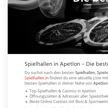
Spielhallen in Apetlon – Die bes
Du suchst nach den besten
Spielhallen, Spie
Spielhallen.in
findest du eine aktuelle Liste mi
besten Spiehallen in deiner Nähe von
Apetlon
🔹 Top-Spielhallen & Casinos in Apetlon
🔹 Öffnungszeiten & Adressen aller Spielothe
🔹 Beste Online Casinos mit Boni & Sportwett