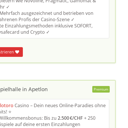
bietern wie Novoline, Pragmatic, Gamomat &
hr ✓
 Mehrfach ausgezeichnet und betrieben von
ahrenen Profis der Casino-Szene ✓
te Einzahlungsmethoden inklusive SOFORT,
ysafecard und Crypto ✓
istrieren
pielhalle in
Apetlon
Premium
lotoro
Casino – Dein neues Online-Paradies ohne
its! ⭐
 Willkommensbonus: Bis zu
2.500 €/CHF
+ 250
ispiele auf deine ersten Einzahlungen