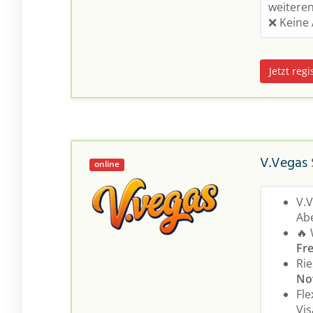
weitere
❌ Keine
Jetzt reg
V.Vegas
online
V.V
Abe
🔥
Fre
Rie
No
Fle
Vis