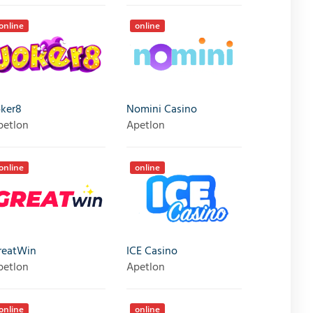
online
online
oker8
Nomini Casino
petlon
Apetlon
online
online
reatWin
ICE Casino
petlon
Apetlon
online
online