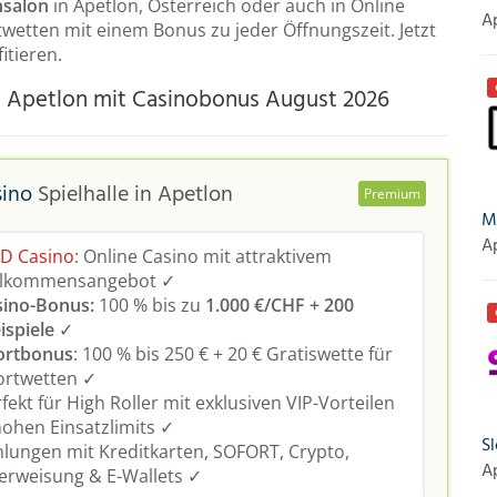
salon
in Apetlon, Österreich oder auch in Online
A
twetten mit einem Bonus zu jeder Öffnungszeit. Jetzt
tieren.
ch Apetlon mit Casinobonus August 2026
ino
Spielhalle in
Apetlon
Premium
M
A
D Casino
: Online Casino mit attraktivem
llkommensangebot ✓
sino-Bonus:
100 % bis zu
1.000 €/CHF + 200
ispiele
✓
ortbonus
: 100 % bis 250 € + 20 € Gratiswette für
ortwetten ✓
fekt für High Roller mit exklusiven VIP-Vorteilen
ohen Einsatzlimits ✓
S
lungen mit Kreditkarten, SOFORT, Crypto,
A
erweisung & E-Wallets ✓