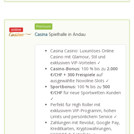
Premium
online
Casina
Spielhalle in
Andau
Casina Casino: Luxuriöses Online
Casino mit Glamour, Stil und
exklusiven VIP-Vorteilen ✓
Casino-Bonus:
100 % bis zu
2.000
€/CHF + 300 Freispiele
auf
ausgewählte Novoline-Slots ✓
Sportbonus:
100 % bis zu
500
€/CHF
für neue Sportwetten-Kunden
✓
Perfekt für High Roller mit
exklusivem VIP-Programm, hohen
Limits und persönlichem Service ✓
Zahlungen mit Revolut, Google Pay,
Kreditkarten, Kryptowährungen,