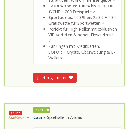
attraktivem Willkommensangebot ✓
Casino-Bonus:
100 % bis zu
1.000
€/CHF + 200 Freispiele
✓
Sportbonus
: 100 % bis 250 € + 20 €
Gratiswette für Sportwetten ✓
Perfekt für High Roller mit exklusiven
VIP-Vorteilen & hohen Einsatzlimits
✓
Zahlungen mit Kreditkarten,
SOFORT, Crypto, Überweisung & E-
Wallets ✓
Jetzt registrieren
Premium
online
Casina
Spielhalle in
Andau