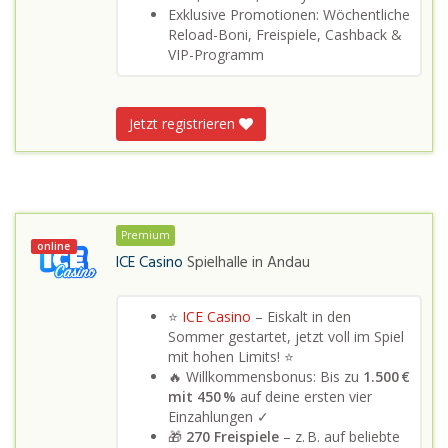
Exklusive Promotionen: Wöchentliche
Reload-Boni, Freispiele, Cashback &
VIP-Programm
Jetzt registrieren
Premium
online
ICE Casino
Spielhalle in
Andau
⭐
ICE Casino
– Eiskalt in den
Sommer gestartet, jetzt voll im Spiel
mit hohen Limits! ⭐
🔥 Willkommensbonus: Bis zu
1.500 €
mit 450 %
auf deine ersten vier
Einzahlungen ✓
🎁
270 Freispiele
– z. B. auf beliebte