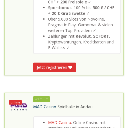
CHF + 200 Freispiele
✓
Sportbonus:
100 % bis
500 € / CHF
+ 20 € Gratiswette
✓
Über 5.000 Slots von Novoline,
Pragmatic Play, Gamomat & vielen
weiteren Top-Providern ✓
Zahlungen mit
Revolut
,
SOFORT
,
Kryptowährungen, Kreditkarten und
E-Wallets ✓
Jetzt registrieren
Premium
online
MAD Casino
Spielhalle in
Andau
MAD Casino
: Online Casino mit