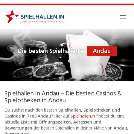
Skip
to
main
Toggl
content
navig
Die besten Spielhallen in
Andau
Spielhallen in Andau – Die besten Casinos &
Spielotheken in Andau
Du suchst nach den besten
Spielhallen, Spielotheken und
Casinos in 7163 Andau
? Hier auf
Spielhallen.in
findest du eine
aktuelle Liste mit
Öffnungszeiten, Adressen und
Bewertungen
der besten Spiehallen in deiner Nähe von
Andau,
Burgenland
!