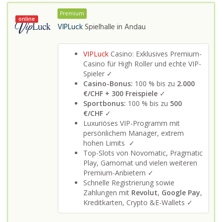
Premium
online
VIPLuck
Spielhalle in
Andau
VIPLuck
Casino: Exklusives Premium-
Casino für High Roller und echte VIP-
Spieler ✓
Casino-Bonus:
100 % bis zu
2.000
€/CHF + 300 Freispiele
✓
Sportbonus:
100 % bis zu
500
€/CHF
✓
Luxuriöses VIP-Programm mit
persönlichem Manager, extrem
hohen Limits ✓
Top-Slots von Novomatic, Pragmatic
Play, Gamomat und vielen weiteren
Premium-Anbietern ✓
Schnelle Registrierung sowie
Zahlungen mit
Revolut
,
Google Pay
,
Kreditkarten, Crypto &E-Wallets ✓