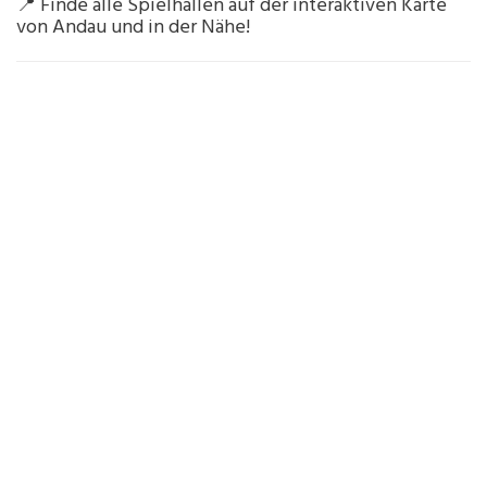
📍 Finde alle Spielhallen auf der interaktiven Karte
von Andau und in der Nähe!