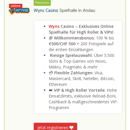
Premium
online
Wyns Casino
Spielhalle in
Andau
Wyns
Casino – Exklusives Online
Spielhalle für High Roller & VIPs!
🎁
Willkommensbonus:
100 % bis
€500/CHF 500
+ 200 Freispiele auf
die ersten Einzahlungen
Riesige Spielauswahl:
Über 5.500
Slots & Top-Games von Novo,
Mekru, Pragmatic & mehr
💳
Flexible Zahlungen:
Visa,
Mastercard, Skrill, Neteller, Bitcoin,
Ethereum
👑
VIP & High Roller Vorteile:
Hohe
Einsatzlimits, exklusive Reload-Boni,
Cashback & maßgeschneidertes VIP-
Programm
Jetzt registrieren