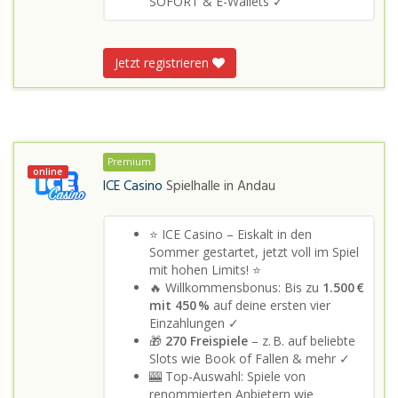
SOFORT & E-Wallets ✓
Jetzt registrieren
Premium
online
ICE Casino
Spielhalle in
Andau
⭐ ICE Casino – Eiskalt in den
Sommer gestartet, jetzt voll im Spiel
mit hohen Limits! ⭐
🔥 Willkommensbonus: Bis zu
1.500 €
mit 450 %
auf deine ersten vier
Einzahlungen ✓
🎁
270 Freispiele
– z. B. auf beliebte
Slots wie Book of Fallen & mehr ✓
🎰 Top-Auswahl: Spiele von
renommierten Anbietern wie