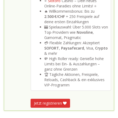
⭐
Slotoro
Casino – Dein neues
Online-Paradies ohne Limits! ⭐
🔥 Willkommensbonus: Bis zu
2.500 €/CHF
+ 250 Freispiele auf
deine ersten Einzahlungen
🎰 Spielauswahl: Über 5.000 Slots von
Top-Providern wie
Novoline
,
Gamomat, Pragmatic
💳 Flexible Zahlungen: Akzeptiert
SOFORT
,
Paysafecard
, Visa,
Crypto
& mehr
💸 High Roller ready: Genieße hohe
Limits bei Ein- & Auszahlungen –
ganz ohne Grenzen
🏆 Tägliche Aktionen, Freispiele,
Reloads, Cashback & ein exklusives
VIP-Programm
Jetzt registrieren