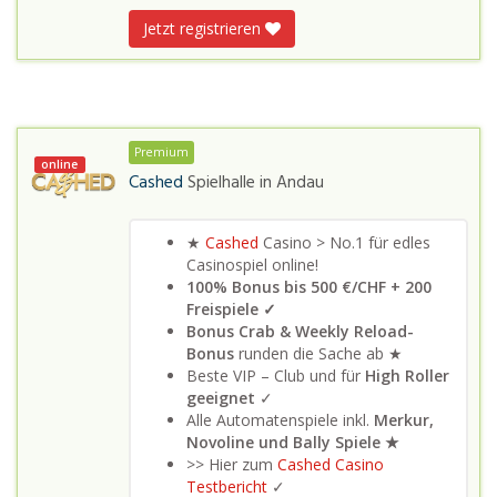
Jetzt registrieren
Premium
online
Cashed
Spielhalle in
Andau
★
Cashed
Casino > No.1 für edles
Casinospiel online!
100% Bonus bis 500 €/CHF + 200
Freispiele ✓
Bonus Crab &
Weekly Reload-
Bonus
runden die Sache ab ★
Beste VIP – Club und für
High Roller
geeignet
✓
Alle Automatenspiele inkl.
Merkur,
Novoline und Bally Spiele ★
>> Hier zum
Cashed Casino
Testbericht
✓