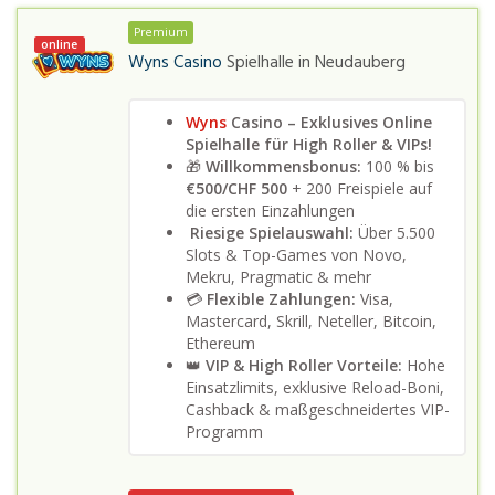
Premium
online
Wyns Casino
Spielhalle in
Neudauberg
Wyns
Casino – Exklusives Online
Spielhalle für High Roller & VIPs!
🎁
Willkommensbonus:
100 % bis
€500/CHF 500
+ 200 Freispiele auf
die ersten Einzahlungen
Riesige Spielauswahl:
Über 5.500
Slots & Top-Games von Novo,
Mekru, Pragmatic & mehr
💳
Flexible Zahlungen:
Visa,
Mastercard, Skrill, Neteller, Bitcoin,
Ethereum
👑
VIP & High Roller Vorteile:
Hohe
Einsatzlimits, exklusive Reload-Boni,
Cashback & maßgeschneidertes VIP-
Programm