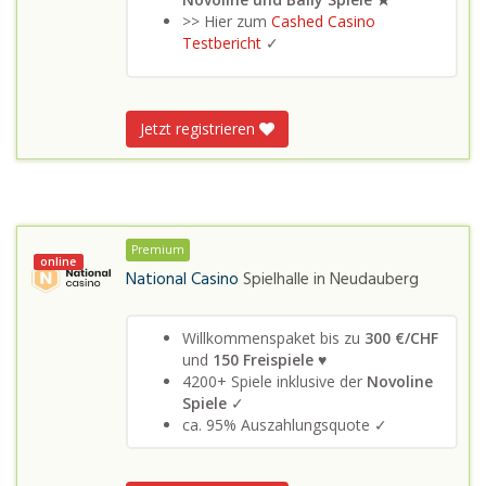
>> Hier zum
Cashed Casino
Testbericht
✓
Jetzt registrieren
Premium
online
National Casino
Spielhalle in
Neudauberg
Willkommenspaket bis zu
300 €/CHF
und
150 Freispiele ♥
4200+ Spiele inklusive der
Novoline
Spiele
✓
ca. 95% Auszahlungsquote ✓