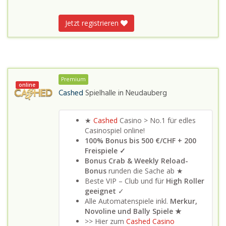
Jetzt registrieren
Premium
online
Cashed
Spielhalle in
Neudauberg
★
Cashed
Casino > No.1 für edles
Casinospiel online!
100% Bonus bis 500 €/CHF + 200
Freispiele ✓
Bonus Crab &
Weekly Reload-
Bonus
runden die Sache ab ★
Beste VIP – Club und für
High Roller
geeignet
✓
Alle Automatenspiele inkl.
Merkur,
Novoline und Bally Spiele ★
>> Hier zum
Cashed Casino