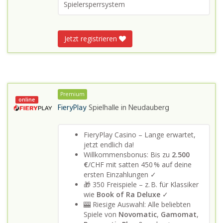
Spielersperrsystem
Jetzt registrieren
Premium
online
FieryPlay
Spielhalle in
Neudauberg
FieryPlay Casino – Lange erwartet,
jetzt endlich da!
Willkommensbonus: Bis zu
2.500
€
/CHF mit satten 450 % auf deine
ersten Einzahlungen ✓
🎁 350 Freispiele – z. B. für Klassiker
wie
Book of Ra Deluxe
✓
🎰 Riesige Auswahl: Alle beliebten
Spiele von
Novomatic
,
Gamomat
,