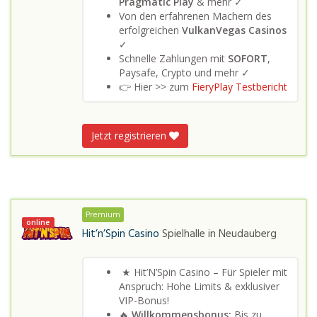
Pragmatic Play
& mehr ✓
Von den erfahrenen Machern des
erfolgreichen
VulkanVegas Casinos
✓
Schnelle Zahlungen mit
SOFORT
,
Paysafe, Crypto und mehr ✓
👉 Hier >> zum
FieryPlay Testbericht
Jetzt registrieren
Premium
online
Hit’n’Spin Casino
Spielhalle in
Neudauberg
★ Hit’N’Spin Casino – Für Spieler mit
Anspruch: Hohe Limits & exklusiver
VIP-Bonus!
🔥
Willkommensbonus:
Bis zu