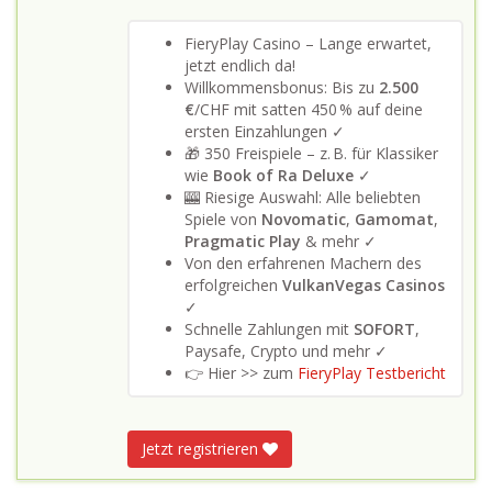
FieryPlay Casino – Lange erwartet,
jetzt endlich da!
Willkommensbonus: Bis zu
2.500
€
/CHF mit satten 450 % auf deine
ersten Einzahlungen ✓
🎁 350 Freispiele – z. B. für Klassiker
wie
Book of Ra Deluxe
✓
🎰 Riesige Auswahl: Alle beliebten
Spiele von
Novomatic
,
Gamomat
,
Pragmatic Play
& mehr ✓
Von den erfahrenen Machern des
erfolgreichen
VulkanVegas Casinos
✓
Schnelle Zahlungen mit
SOFORT
,
Paysafe, Crypto und mehr ✓
👉 Hier >> zum
FieryPlay Testbericht
Jetzt registrieren