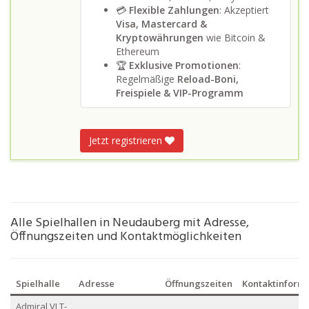
💳
Flexible Zahlungen
: Akzeptiert
Visa, Mastercard &
Kryptowährungen
wie Bitcoin &
Ethereum
🏆
Exklusive Promotionen
:
Regelmäßige
Reload-Boni,
Freispiele & VIP-Programm
Jetzt registrieren
Alle Spielhallen in Neudauberg mit Adresse,
Öffnungszeiten und Kontaktmöglichkeiten
Spielhalle
Adresse
Öffnungszeiten
Kontaktinform
Admiral VLT-