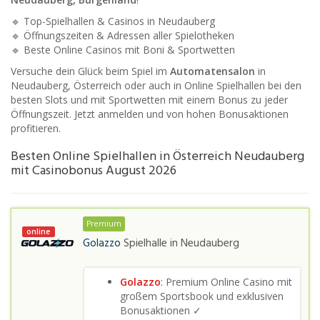
🔹 Top-Spielhallen & Casinos in Neudauberg
🔹 Öffnungszeiten & Adressen aller Spielotheken
🔹 Beste Online Casinos mit Boni & Sportwetten
Versuche dein Glück beim Spiel im
Automatensalon
in
Neudauberg, Österreich oder auch in Online Spielhallen bei den
besten Slots und mit Sportwetten mit einem Bonus zu jeder
Öffnungszeit. Jetzt anmelden und von hohen Bonusaktionen
profitieren.
Besten Online Spielhallen in Österreich Neudauberg
mit Casinobonus August 2026
Premium
online
Golazzo
Spielhalle in
Neudauberg
Golazzo
: Premium Online Casino mit
großem Sportsbook und exklusiven
Bonusaktionen ✓