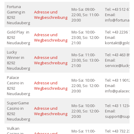
Fortuna
Mo-Sa: 09:00-
Tel: +43 512 678
Gaming in
Adresse und
22:00, So: 11:00-
Email:
8292
Wegbeschreibung
20:00
info@fortunaga
Neudauberg
Gold Play in
Mo-Sa: 10:00-
Tel: +43 2236 78
Adresse und
8292
23:00, So: 12:00-
Email:
Wegbeschreibung
Neudauberg
21:00
kontakt@goldpl
Lucky
Mo-Sa: 11:00-
Tel: +43 463 890
Winner in
Adresse und
23:00, So: 13:00-
Email:
8292
Wegbeschreibung
21:00
service@luckyw
Neudauberg
Palace
Mo-Sa: 10:00-
Tel: +43 1 90123
Casino in
Adresse und
22:00, So: 12:00-
Email:
8292
Wegbeschreibung
20:00
info@palacecas
Neudauberg
SuperGame
Mo-Sa: 10:00-
Tel: +43 1 12345
Casino in
Adresse und
22:00, So: 12:00-
Email:
8292
Wegbeschreibung
20:00
support@super
Neudauberg
Vulkan
Mo-Sa: 11:00-
Tel: +43 732 234
Casino in
Adresse und