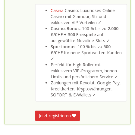
Casina
Casino: Luxuriöses Online
Casino mit Glamour, Stil und
exklusiven VIP-Vorteilen ✓
Casino-Bonus:
100 % bis zu
2.000
€/CHF + 300 Freispiele
auf
ausgewählte Novoline-Slots ✓
Sportbonus:
100 % bis zu
500
€/CHF
für neue Sportwetten-Kunden
✓
Perfekt für High Roller mit
exklusivem VIP-Programm, hohen
Limits und persönlichem Service ✓
Zahlungen mit Revolut, Google Pay,
Kreditkarten, Kryptowährungen,
SOFORT & E-Wallets ✓
Jetzt registrieren