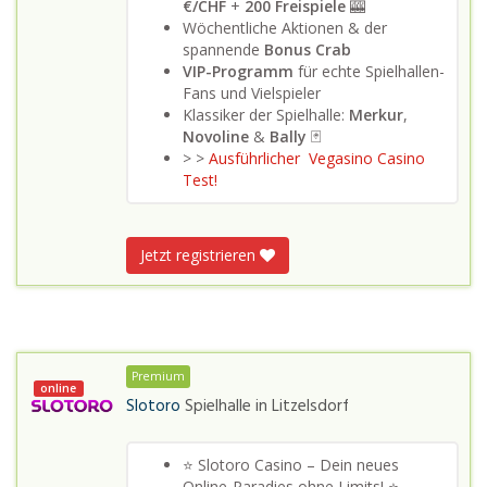
€/CHF
+
200 Freispiele
🎰
Wöchentliche Aktionen & der
spannende
Bonus Crab
VIP-Programm
für echte Spielhallen-
Fans und Vielspieler
Klassiker der Spielhalle:
Merkur
,
Novoline
&
Bally
🃏
> >
Ausführlicher Vegasino Casino
Test!
Jetzt registrieren
Premium
online
Slotoro
Spielhalle in
Litzelsdorf
⭐ Slotoro Casino – Dein neues
Online-Paradies ohne Limits! ⭐