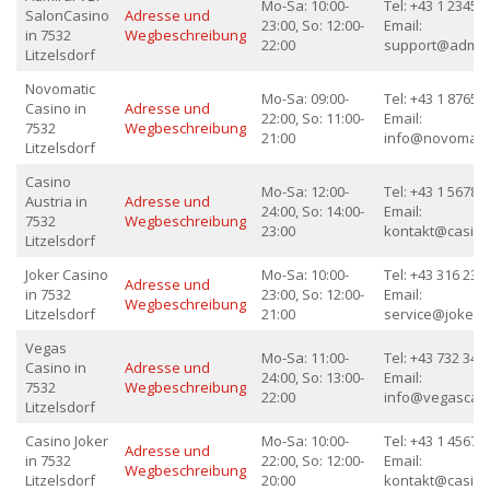
Mo-Sa: 10:00-
Tel: +43 1 23456
SalonCasino
Adresse und
23:00, So: 12:00-
Email:
in 7532
Wegbeschreibung
22:00
support@admira
Litzelsdorf
Novomatic
Mo-Sa: 09:00-
Tel: +43 1 87654
Casino in
Adresse und
22:00, So: 11:00-
Email:
7532
Wegbeschreibung
21:00
info@novomatic
Litzelsdorf
Casino
Mo-Sa: 12:00-
Tel: +43 1 56789
Austria in
Adresse und
24:00, So: 14:00-
Email:
7532
Wegbeschreibung
23:00
kontakt@casino
Litzelsdorf
Joker Casino
Mo-Sa: 10:00-
Tel: +43 316 234
Adresse und
in 7532
23:00, So: 12:00-
Email:
Wegbeschreibung
Litzelsdorf
21:00
service@jokerca
Vegas
Mo-Sa: 11:00-
Tel: +43 732 345
Casino in
Adresse und
24:00, So: 13:00-
Email:
7532
Wegbeschreibung
22:00
info@vegascasi
Litzelsdorf
Casino Joker
Mo-Sa: 10:00-
Tel: +43 1 45678
Adresse und
in 7532
22:00, So: 12:00-
Email:
Wegbeschreibung
Litzelsdorf
20:00
kontakt@casino