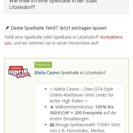
Wie finde ich eine Spielhalle in der Stadt
Litzelsdorf?
📌
Deine Spielhalle fehlt? Jetzt eintragen lassen!
Fehlt eine Spielhalle oder Spielbank in Litzelsdorf?
Kontaktiere
uns
, und wir nehmen sie in unser Verzeichnis auf!
Premium
online
Mafia Casino
Spielhalle in
Litzelsdorf
⭐ Mafia Casino – Dein GTA-Style
Online-Abenteuer ohne Limits für
echte High Roller! ⭐
🔥 Willkommensbonus:
100 % bis
500 €/CHF + 200 Freispiele
auf die
ersten Einzahlungen
🎰 Riesige Spielauswahl: 7.500+ Slots
von z. B. Novomatic, Merkur,