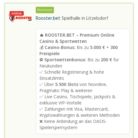
Premium
online
Rooster.bet
Spielhalle in
Litzelsdorf
🔥 ROOSTER.BET – Premium Online
Casino & Sportwetten
💰
Casino-Bonus:
Bis zu
5.000 €
+
300
Freispiele
⚽
Sportwettenbonus:
Bis zu
200 €
für
Neukunden
✅ Schnelle Registrierung & hohe
Einsatzlimits
✅ Über
5.500 Slots
von Novoline,
Pragmatic Play & weiteren
✅ Live Casino, Tischspiele, Jackpots &
exklusive VIP-Vorteile
✅ Zahlungen mit Visa, Mastercard,
Kryptowährungen & weiteren Methoden
❌ Keine Anbindung an das OASIS-
Spielersperrsystem