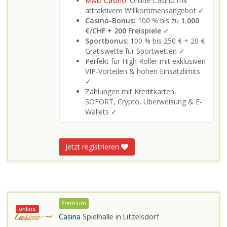
MAD Casino
: Online Casino mit
attraktivem Willkommensangebot ✓
Casino-Bonus:
100 % bis zu
1.000
€/CHF + 200 Freispiele
✓
Sportbonus
: 100 % bis 250 € + 20 €
Gratiswette für Sportwetten ✓
Perfekt für High Roller mit exklusiven
VIP-Vorteilen & hohen Einsatzlimits
✓
Zahlungen mit Kreditkarten,
SOFORT, Crypto, Überweisung & E-
Wallets ✓
Jetzt registrieren
Premium
online
Casina
Spielhalle in
Litzelsdorf