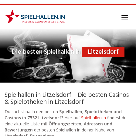
Skip
to
main
Toggl
content
navig
Die besten Spielhallen in
Litzelsdorf
Spielhallen in Litzelsdorf – Die besten Casinos
& Spielotheken in Litzelsdorf
Du suchst nach den besten
Spielhallen, Spielotheken und
Casinos in 7532 Litzelsdorf
? Hier auf
Spielhallen.in
findest du
eine aktuelle Liste mit
Öffnungszeiten, Adressen und
Bewertungen
der besten Spiehallen in deiner Nähe von
Litzelsdorf, Burgenland
!