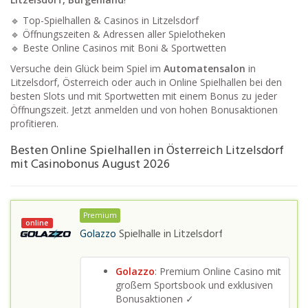
🔹 Top-Spielhallen & Casinos in Litzelsdorf
🔹 Öffnungszeiten & Adressen aller Spielotheken
🔹 Beste Online Casinos mit Boni & Sportwetten
Versuche dein Glück beim Spiel im
Automatensalon
in
Litzelsdorf, Österreich oder auch in Online Spielhallen bei den
besten Slots und mit Sportwetten mit einem Bonus zu jeder
Öffnungszeit. Jetzt anmelden und von hohen Bonusaktionen
profitieren.
Besten Online Spielhallen in Österreich Litzelsdorf
mit Casinobonus August 2026
Premium
online
Golazzo
Spielhalle in
Litzelsdorf
Golazzo
: Premium Online Casino mit
großem Sportsbook und exklusiven
Bonusaktionen ✓