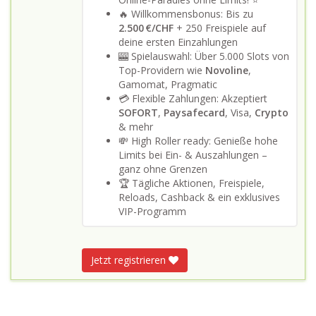
🔥 Willkommensbonus: Bis zu
2.500 €/CHF
+ 250 Freispiele auf
deine ersten Einzahlungen
🎰 Spielauswahl: Über 5.000 Slots von
Top-Providern wie
Novoline
,
Gamomat, Pragmatic
💳 Flexible Zahlungen: Akzeptiert
SOFORT
,
Paysafecard
, Visa,
Crypto
& mehr
💸 High Roller ready: Genieße hohe
Limits bei Ein- & Auszahlungen –
ganz ohne Grenzen
🏆 Tägliche Aktionen, Freispiele,
Reloads, Cashback & ein exklusives
VIP-Programm
Jetzt registrieren