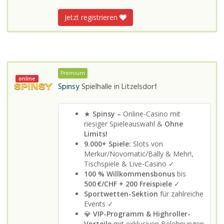
Jetzt registrieren
Premium
online
Spinsy
Spielhalle in
Litzelsdorf
★
Spinsy –
Online-Casino mit
riesiger Spieleauswahl &
Ohne
Limits
!
9.000+ Spiele:
Slots von
Merkur/Novomatic/Bally & Mehr!,
Tischspiele & Live-Casino ✓
100 % Willkommensbonus
bis
500 €/CHF + 200 Freispiele
✓
Sportwetten-Sektion
für zahlreiche
Events ✓
💎
VIP-Programm & Highroller-
Vorteile
mit exklusiven Belohnungen