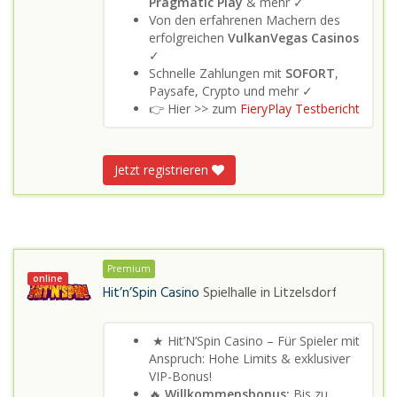
Pragmatic Play
& mehr ✓
Von den erfahrenen Machern des
erfolgreichen
VulkanVegas Casinos
✓
Schnelle Zahlungen mit
SOFORT
,
Paysafe, Crypto und mehr ✓
👉 Hier >> zum
FieryPlay Testbericht
Jetzt registrieren
Premium
online
Hit’n’Spin Casino
Spielhalle in
Litzelsdorf
★ Hit’N’Spin Casino – Für Spieler mit
Anspruch: Hohe Limits & exklusiver
VIP-Bonus!
🔥
Willkommensbonus:
Bis zu