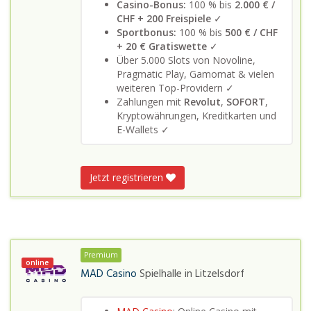
Casino-Bonus:
100 % bis
2.000 € /
CHF + 200 Freispiele
✓
Sportbonus:
100 % bis
500 € / CHF
+ 20 € Gratiswette
✓
Über 5.000 Slots von Novoline,
Pragmatic Play, Gamomat & vielen
weiteren Top-Providern ✓
Zahlungen mit
Revolut
,
SOFORT
,
Kryptowährungen, Kreditkarten und
E-Wallets ✓
Jetzt registrieren
Premium
online
MAD Casino
Spielhalle in
Litzelsdorf