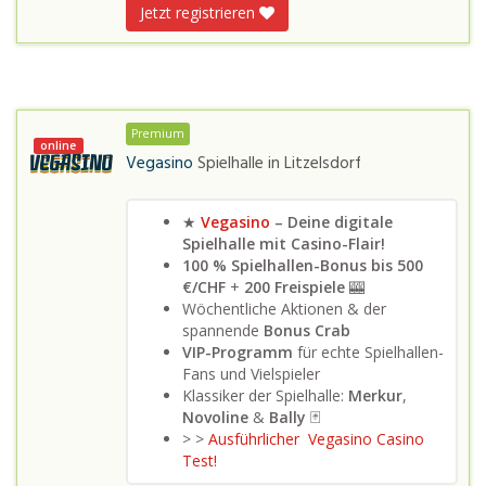
Jetzt registrieren
Premium
online
Vegasino
Spielhalle in
Litzelsdorf
★
Vegasino
– Deine digitale
Spielhalle mit Casino-Flair!
100 % Spielhallen-Bonus bis 500
€/CHF
+
200 Freispiele
🎰
Wöchentliche Aktionen & der
spannende
Bonus Crab
VIP-Programm
für echte Spielhallen-
Fans und Vielspieler
Klassiker der Spielhalle:
Merkur
,
Novoline
&
Bally
🃏
> >
Ausführlicher Vegasino Casino
Test!