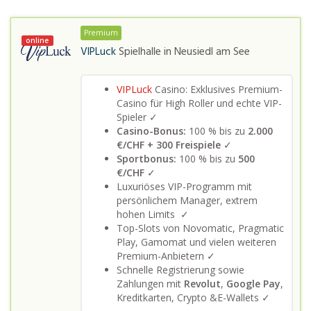
Premium
online
VIPLuck
Spielhalle in
Neusiedl am See
VIPLuck
Casino: Exklusives Premium-
Casino für High Roller und echte VIP-
Spieler ✓
Casino-Bonus:
100 % bis zu
2.000
€/CHF + 300 Freispiele
✓
Sportbonus:
100 % bis zu
500
€/CHF
✓
Luxuriöses VIP-Programm mit
persönlichem Manager, extrem
hohen Limits ✓
Top-Slots von Novomatic, Pragmatic
Play, Gamomat und vielen weiteren
Premium-Anbietern ✓
Schnelle Registrierung sowie
Zahlungen mit
Revolut
,
Google Pay
,
Kreditkarten, Crypto &E-Wallets ✓