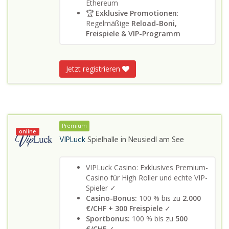
Ethereum
🏆
Exklusive Promotionen
:
Regelmäßige
Reload-Boni,
Freispiele & VIP-Programm
Jetzt registrieren
Premium
online
VIPLuck
Spielhalle in
Neusiedl am See
VIPLuck Casino: Exklusives Premium-
Casino für High Roller und echte VIP-
Spieler ✓
Casino-Bonus:
100 % bis zu
2.000
€/CHF + 300 Freispiele
✓
Sportbonus:
100 % bis zu
500
€/CHF
✓