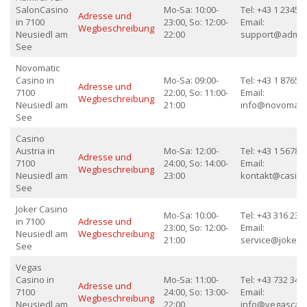
SalonCasino
Mo-Sa: 10:00-
Tel: +43 1 23456
Adresse und
in 7100
23:00, So: 12:00-
Email:
Wegbeschreibung
Neusiedl am
22:00
support@admira
See
Novomatic
Casino in
Mo-Sa: 09:00-
Tel: +43 1 87654
Adresse und
7100
22:00, So: 11:00-
Email:
Wegbeschreibung
Neusiedl am
21:00
info@novomatic
See
Casino
Austria in
Mo-Sa: 12:00-
Tel: +43 1 56789
Adresse und
7100
24:00, So: 14:00-
Email:
Wegbeschreibung
Neusiedl am
23:00
kontakt@casino
See
Joker Casino
Mo-Sa: 10:00-
Tel: +43 316 234
in 7100
Adresse und
23:00, So: 12:00-
Email:
Neusiedl am
Wegbeschreibung
21:00
service@jokerca
See
Vegas
Casino in
Mo-Sa: 11:00-
Tel: +43 732 345
Adresse und
7100
24:00, So: 13:00-
Email:
Wegbeschreibung
Neusiedl am
22:00
info@vegascasi