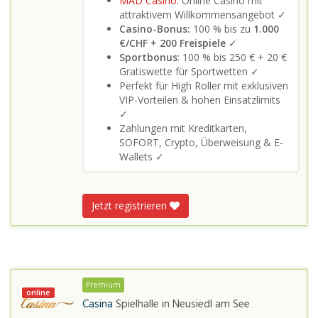
MAD Casino
: Online Casino mit
attraktivem Willkommensangebot ✓
Casino-Bonus:
100 % bis zu
1.000
€/CHF + 200 Freispiele
✓
Sportbonus
: 100 % bis 250 € + 20 €
Gratiswette für Sportwetten ✓
Perfekt für High Roller mit exklusiven
VIP-Vorteilen & hohen Einsatzlimits
✓
Zahlungen mit Kreditkarten,
SOFORT, Crypto, Überweisung & E-
Wallets ✓
Jetzt registrieren
Premium
online
Casina
Spielhalle in
Neusiedl am See