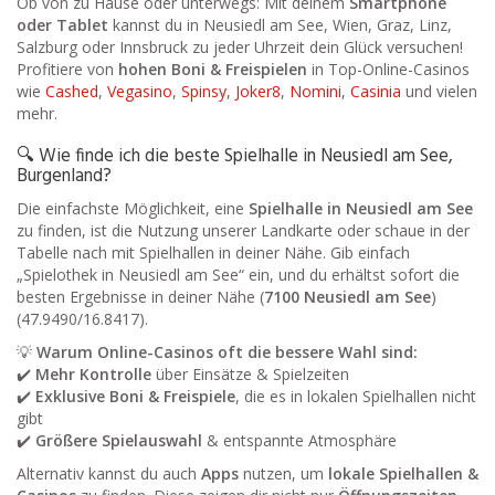
Ob von zu Hause oder unterwegs: Mit deinem
Smartphone
oder Tablet
kannst du in Neusiedl am See, Wien, Graz, Linz,
Salzburg oder Innsbruck zu jeder Uhrzeit dein Glück versuchen!
Profitiere von
hohen Boni & Freispielen
in Top-Online-Casinos
wie
Cashed
,
Vegasino
,
Spinsy
,
Joker8
,
Nomini
,
Casinia
und vielen
mehr.
🔍 Wie finde ich die beste Spielhalle in Neusiedl am See,
Burgenland?
Die einfachste Möglichkeit, eine
Spielhalle in Neusiedl am See
zu finden, ist die Nutzung unserer Landkarte oder schaue in der
Tabelle nach mit Spielhallen in deiner Nähe. Gib einfach
„Spielothek in Neusiedl am See“ ein, und du erhältst sofort die
besten Ergebnisse in deiner Nähe (
7100 Neusiedl am See
)
(47.9490/16.8417).
💡
Warum Online-Casinos oft die bessere Wahl sind:
✔️
Mehr Kontrolle
über Einsätze & Spielzeiten
✔️
Exklusive Boni & Freispiele
, die es in lokalen Spielhallen nicht
gibt
✔️
Größere Spielauswahl
& entspannte Atmosphäre
Alternativ kannst du auch
Apps
nutzen, um
lokale Spielhallen &