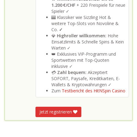
1.200 €/CHF
+ 220 Freispiele für neue
Spieler ✓
🎰 Klassiker wie Sizzling Hot &
weitere Top-Slots von Novoline &
Co.
✓
💎
Highroller willkommen:
Hohe
Einsatzlimits & Schnelle Spins & Kein
Warten ✓
👑 Exklusives VIP-Programm und
Sportwetten mit Top-Quoten
inklusive ✓
💳
Zahl bequem:
Akzeptiert
SOFORT, Paysafe, Kreditkarten, E-
Wallets & Kryptowährungen ✓
Zum
Testbericht des HitNSpin Casino
Jetzt registrieren