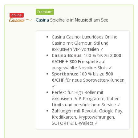
Premium
online
Casina
Spielhalle in
Neusiedl am See
Casina Casino: Luxuriöses Online
Casino mit Glamour, Stil und
exklusiven VIP-Vorteilen ✓
Casino-Bonus:
100 % bis zu
2.000
€/CHF + 300 Freispiele
auf
ausgewählte Novoline-Slots ✓
Sportbonus:
100 % bis zu
500
€/CHF
für neue Sportwetten-Kunden
✓
Perfekt für High Roller mit
exklusivem VIP-Programm, hohen
Limits und persönlichem Service ✓
Zahlungen mit Revolut, Google Pay,
Kreditkarten, Kryptowährungen,
SOFORT & E-Wallets ✓