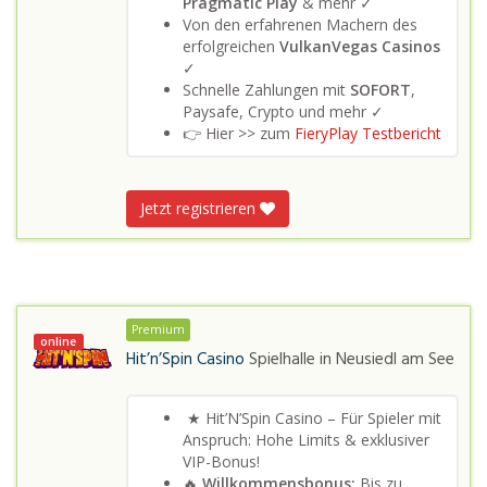
Pragmatic Play
& mehr ✓
Von den erfahrenen Machern des
erfolgreichen
VulkanVegas Casinos
✓
Schnelle Zahlungen mit
SOFORT
,
Paysafe, Crypto und mehr ✓
👉 Hier >> zum
FieryPlay Testbericht
Jetzt registrieren
Premium
online
Hit’n’Spin Casino
Spielhalle in
Neusiedl am See
★ Hit’N’Spin Casino – Für Spieler mit
Anspruch: Hohe Limits & exklusiver
VIP-Bonus!
🔥
Willkommensbonus:
Bis zu