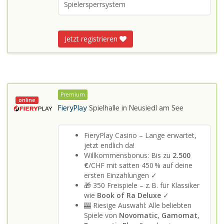
Spielersperrsystem
Jetzt registrieren
Premium
online
FieryPlay
Spielhalle in
Neusiedl am See
FieryPlay Casino – Lange erwartet,
jetzt endlich da!
Willkommensbonus: Bis zu
2.500
€
/CHF mit satten 450 % auf deine
ersten Einzahlungen ✓
🎁 350 Freispiele – z. B. für Klassiker
wie
Book of Ra Deluxe
✓
🎰 Riesige Auswahl: Alle beliebten
Spiele von
Novomatic
,
Gamomat
,