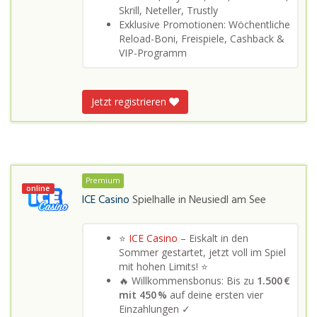
Skrill, Neteller, Trustly
Exklusive Promotionen: Wöchentliche
Reload-Boni, Freispiele, Cashback &
VIP-Programm
Jetzt registrieren
Premium
online
ICE Casino
Spielhalle in
Neusiedl am See
⭐
ICE Casino
– Eiskalt in den
Sommer gestartet, jetzt voll im Spiel
mit hohen Limits! ⭐
🔥 Willkommensbonus: Bis zu
1.500 €
mit 450 %
auf deine ersten vier
Einzahlungen ✓