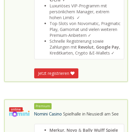
Luxuriöses VIP-Programm mit
persönlichem Manager, extrem
hohen Limits ✓
Top-Slots von Novomatic, Pragmatic
Play, Gamomat und vielen weiteren
Premium-Anbietern ✓
Schnelle Registrierung sowie
Zahlungen mit
Revolut
,
Google Pay
,
Kreditkarten, Crypto &E-Wallets ✓
Jetzt registrieren
Premium
online
Nomini Casino
Spielhalle in
Neusiedl am See
Merkur
,
Novo
&
Bally Wulff Spiele