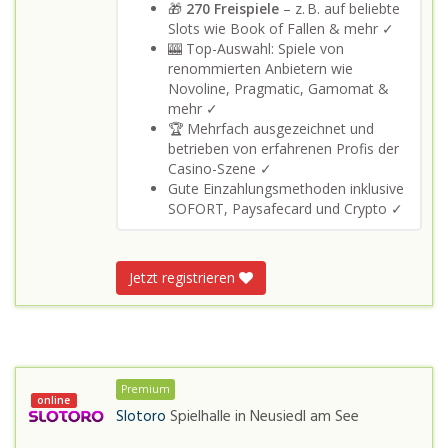
🎁
270 Freispiele
– z. B. auf beliebte
Slots wie Book of Fallen & mehr ✓
🎰 Top-Auswahl: Spiele von
renommierten Anbietern wie
Novoline, Pragmatic, Gamomat &
mehr ✓
🏆 Mehrfach ausgezeichnet und
betrieben von erfahrenen Profis der
Casino-Szene ✓
Gute Einzahlungsmethoden inklusive
SOFORT, Paysafecard und Crypto ✓
Jetzt registrieren
Premium
online
Slotoro
Spielhalle in
Neusiedl am See