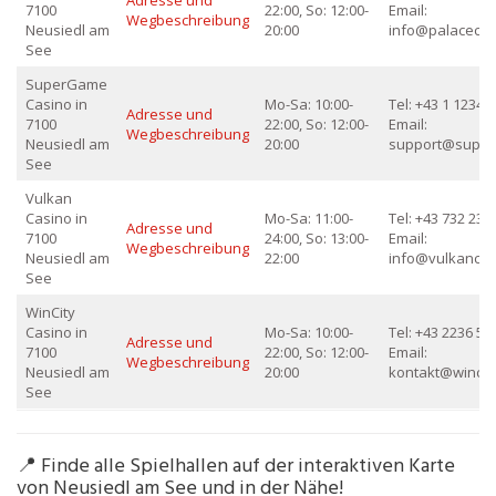
Adresse und
7100
22:00, So: 12:00-
Email:
Wegbeschreibung
Neusiedl am
20:00
info@palacecas
See
SuperGame
Casino in
Mo-Sa: 10:00-
Tel: +43 1 12345
Adresse und
7100
22:00, So: 12:00-
Email:
Wegbeschreibung
Neusiedl am
20:00
support@super
See
Vulkan
Casino in
Mo-Sa: 11:00-
Tel: +43 732 234
Adresse und
7100
24:00, So: 13:00-
Email:
Wegbeschreibung
Neusiedl am
22:00
info@vulkancas
See
WinCity
Casino in
Mo-Sa: 10:00-
Tel: +43 2236 56
Adresse und
7100
22:00, So: 12:00-
Email:
Wegbeschreibung
Neusiedl am
20:00
kontakt@wincity
See
📍 Finde alle Spielhallen auf der interaktiven Karte
von Neusiedl am See und in der Nähe!