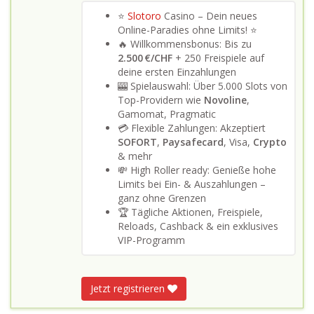
⭐
Slotoro
Casino – Dein neues
Online-Paradies ohne Limits! ⭐
🔥 Willkommensbonus: Bis zu
2.500 €/CHF
+ 250 Freispiele auf
deine ersten Einzahlungen
🎰 Spielauswahl: Über 5.000 Slots von
Top-Providern wie
Novoline
,
Gamomat, Pragmatic
💳 Flexible Zahlungen: Akzeptiert
SOFORT
,
Paysafecard
, Visa,
Crypto
& mehr
💸 High Roller ready: Genieße hohe
Limits bei Ein- & Auszahlungen –
ganz ohne Grenzen
🏆 Tägliche Aktionen, Freispiele,
Reloads, Cashback & ein exklusives
VIP-Programm
Jetzt registrieren