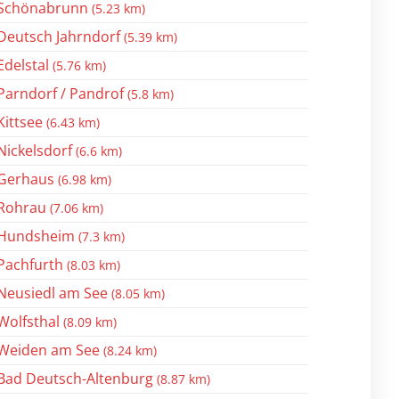
Schönabrunn
(5.23 km)
Deutsch Jahrndorf
(5.39 km)
Edelstal
(5.76 km)
Parndorf / Pandrof
(5.8 km)
Kittsee
(6.43 km)
Nickelsdorf
(6.6 km)
Gerhaus
(6.98 km)
Rohrau
(7.06 km)
Hundsheim
(7.3 km)
Pachfurth
(8.03 km)
Neusiedl am See
(8.05 km)
Wolfsthal
(8.09 km)
Weiden am See
(8.24 km)
Bad Deutsch-Altenburg
(8.87 km)