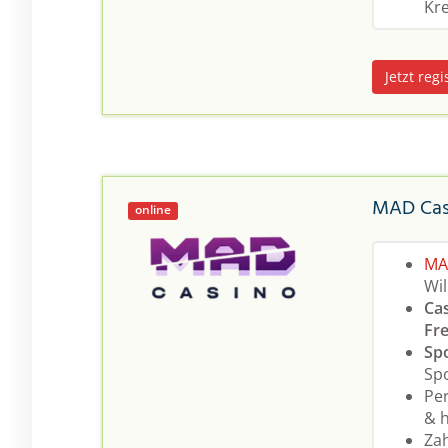
Kre
Jetzt reg
MAD Cas
online
MA
Wi
Ca
Fre
Sp
Sp
Per
& h
Zah