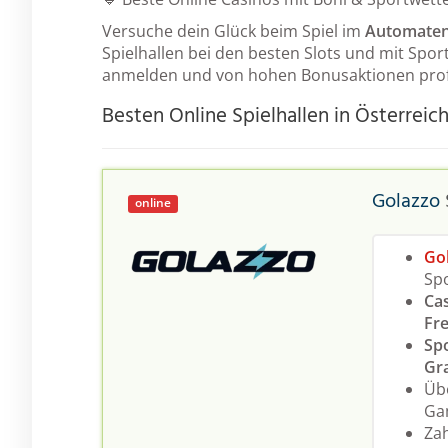
Versuche dein Glück beim Spiel im
Automaten
Spielhallen bei den besten Slots und mit Spor
anmelden und von hohen Bonusaktionen profi
Besten Online Spielhallen in Österrei
Golazzo
online
Go
Sp
Ca
Fre
Sp
Gr
Übe
Ga
Za