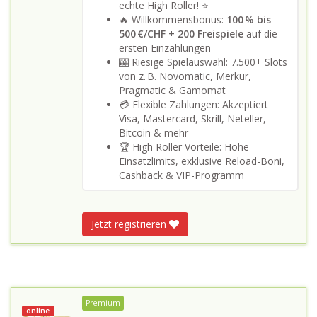
echte High Roller! ⭐
🔥 Willkommensbonus:
100 % bis
500 €/CHF + 200 Freispiele
auf die
ersten Einzahlungen
🎰 Riesige Spielauswahl: 7.500+ Slots
von z. B. Novomatic, Merkur,
Pragmatic & Gamomat
💳 Flexible Zahlungen: Akzeptiert
Visa, Mastercard, Skrill, Neteller,
Bitcoin & mehr
🏆 High Roller Vorteile: Hohe
Einsatzlimits, exklusive Reload-Boni,
Cashback & VIP-Programm
Jetzt registrieren
Premium
online