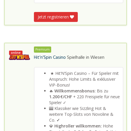
Jetzt registrieren
Premium
online
Hit’n’Spin Casino
Spielhalle in
Wiesen
★ Hit’N’Spin Casino – Für Spieler mit
Anspruch: Hohe Limits & exklusiver
VIP-Bonus!
🔥
Willkommensbonus:
Bis zu
1.200 €/CHF
+ 220 Freispiele für neue
Spieler ✓
🎰 Klassiker wie Sizzling Hot &
weitere Top-Slots von Novoline &
Co.
✓
💎
Highroller willkommen:
Hohe