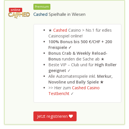
Premium
online
Cashed
Spielhalle in
Wiesen
★
Cashed
Casino > No.1 für edles
Casinospiel online!
100% Bonus bis 500 €/CHF + 200
Freispiele ✓
Bonus Crab &
Weekly Reload-
Bonus
runden die Sache ab ★
Beste VIP – Club und für
High Roller
geeignet
✓
Alle Automatenspiele inkl.
Merkur,
Novoline und Bally Spiele ★
>> Hier zum
Cashed Casino
Testbericht
✓
Jetzt registrieren