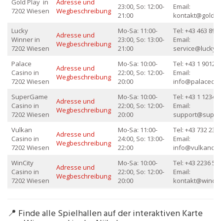
Gold Play in
Adresse und
23:00, So: 12:00-
Email:
7202 Wiesen
Wegbeschreibung
21:00
kontakt@goldpl
Lucky
Mo-Sa: 11:00-
Tel: +43 463 890
Adresse und
Winner in
23:00, So: 13:00-
Email:
Wegbeschreibung
7202 Wiesen
21:00
service@luckyw
Palace
Mo-Sa: 10:00-
Tel: +43 1 90123
Adresse und
Casino in
22:00, So: 12:00-
Email:
Wegbeschreibung
7202 Wiesen
20:00
info@palacecas
SuperGame
Mo-Sa: 10:00-
Tel: +43 1 12345
Adresse und
Casino in
22:00, So: 12:00-
Email:
Wegbeschreibung
7202 Wiesen
20:00
support@super
Vulkan
Mo-Sa: 11:00-
Tel: +43 732 234
Adresse und
Casino in
24:00, So: 13:00-
Email:
Wegbeschreibung
7202 Wiesen
22:00
info@vulkancas
WinCity
Mo-Sa: 10:00-
Tel: +43 2236 56
Adresse und
Casino in
22:00, So: 12:00-
Email:
Wegbeschreibung
7202 Wiesen
20:00
kontakt@wincity
📍 Finde alle Spielhallen auf der interaktiven Karte