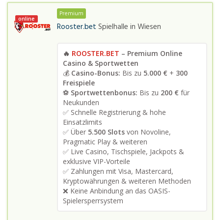
Premium
online
Rooster.bet
Spielhalle in
Wiesen
🔥
ROOSTER.BET
– Premium Online
Casino & Sportwetten
💰
Casino-Bonus:
Bis zu
5.000 €
+
300
Freispiele
⚽
Sportwettenbonus:
Bis zu
200 €
für
Neukunden
✅ Schnelle Registrierung & hohe
Einsatzlimits
✅ Über
5.500 Slots
von Novoline,
Pragmatic Play & weiteren
✅ Live Casino, Tischspiele, Jackpots &
exklusive VIP-Vorteile
✅ Zahlungen mit Visa, Mastercard,
Kryptowährungen & weiteren Methoden
❌ Keine Anbindung an das OASIS-
Spielersperrsystem