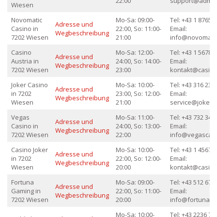
22:00
support@admira
Wiesen
Novomatic
Mo-Sa: 09:00-
Tel: +43 1 87654
Adresse und
Casino in
22:00, So: 11:00-
Email:
Wegbeschreibung
7202 Wiesen
21:00
info@novomatic
Casino
Mo-Sa: 12:00-
Tel: +43 1 56789
Adresse und
Austria in
24:00, So: 14:00-
Email:
Wegbeschreibung
7202 Wiesen
23:00
kontakt@casino
Joker Casino
Mo-Sa: 10:00-
Tel: +43 316 234
Adresse und
in 7202
23:00, So: 12:00-
Email:
Wegbeschreibung
Wiesen
21:00
service@jokerca
Vegas
Mo-Sa: 11:00-
Tel: +43 732 345
Adresse und
Casino in
24:00, So: 13:00-
Email:
Wegbeschreibung
7202 Wiesen
22:00
info@vegascasi
Casino Joker
Mo-Sa: 10:00-
Tel: +43 1 45678
Adresse und
in 7202
22:00, So: 12:00-
Email:
Wegbeschreibung
Wiesen
20:00
kontakt@casino
Fortuna
Mo-Sa: 09:00-
Tel: +43 512 678
Adresse und
Gaming in
22:00, So: 11:00-
Email:
Wegbeschreibung
7202 Wiesen
20:00
info@fortunaga
Mo-Sa: 10:00-
Tel: +43 2236 78