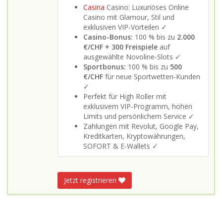
Casina
Casino: Luxuriöses Online
Casino mit Glamour, Stil und
exklusiven VIP-Vorteilen ✓
Casino-Bonus:
100 % bis zu
2.000
€/CHF + 300 Freispiele
auf
ausgewählte Novoline-Slots ✓
Sportbonus:
100 % bis zu
500
€/CHF
für neue Sportwetten-Kunden
✓
Perfekt für High Roller mit
exklusivem VIP-Programm, hohen
Limits und persönlichem Service ✓
Zahlungen mit Revolut, Google Pay,
Kreditkarten, Kryptowährungen,
SOFORT & E-Wallets ✓
Jetzt registrieren