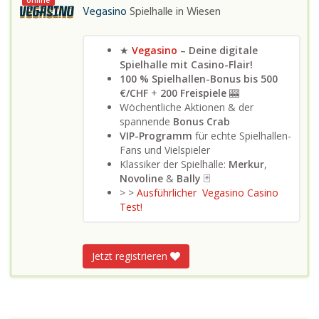
online
Vegasino
Spielhalle in
Wiesen
★
Vegasino
– Deine digitale
Spielhalle mit Casino-Flair!
100 % Spielhallen-Bonus bis 500
€/CHF
+
200 Freispiele
🎰
Wöchentliche Aktionen & der
spannende
Bonus Crab
VIP-Programm
für echte Spielhallen-
Fans und Vielspieler
Klassiker der Spielhalle:
Merkur
,
Novoline
&
Bally
🃏
> >
Ausführlicher Vegasino Casino
Test!
Jetzt registrieren