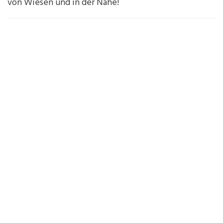
von Wiesen und in der Nähe!