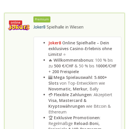
Premium
online
Joker8
Spielhalle in
Wiesen
Joker8
Online Spielhalle – Dein
exklusives Casino-Erlebnis ohne
Limits!
⭐
🔥
Willkommensbonus
: 100 % bis
zu
500 €/CHF
& 50 % bis
1000€/CHF
+
200 Freispiele
🎰
Mega Spielauswahl
:
5.600+
Slots
von Top-Entwicklern wie
Novomatic
,
Merkur
, Bally
💳
Flexible Zahlungen
: Akzeptiert
Visa, Mastercard &
Kryptowährungen
wie Bitcoin &
Ethereum
🏆
Exklusive Promotionen
:
Regelmäßige
Reload-Boni,