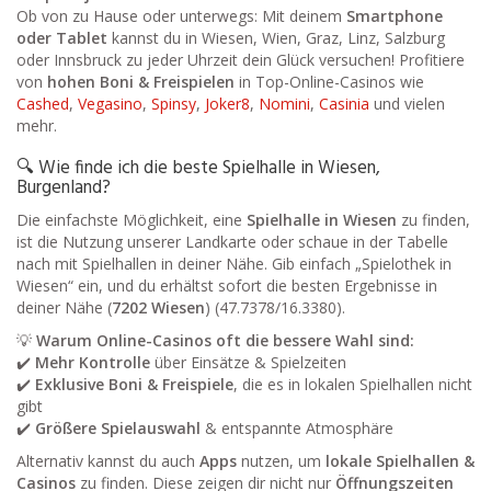
Ob von zu Hause oder unterwegs: Mit deinem
Smartphone
oder Tablet
kannst du in Wiesen, Wien, Graz, Linz, Salzburg
oder Innsbruck zu jeder Uhrzeit dein Glück versuchen! Profitiere
von
hohen Boni & Freispielen
in Top-Online-Casinos wie
Cashed
,
Vegasino
,
Spinsy
,
Joker8
,
Nomini
,
Casinia
und vielen
mehr.
🔍 Wie finde ich die beste Spielhalle in Wiesen,
Burgenland?
Die einfachste Möglichkeit, eine
Spielhalle in Wiesen
zu finden,
ist die Nutzung unserer Landkarte oder schaue in der Tabelle
nach mit Spielhallen in deiner Nähe. Gib einfach „Spielothek in
Wiesen“ ein, und du erhältst sofort die besten Ergebnisse in
deiner Nähe (
7202 Wiesen
) (47.7378/16.3380).
💡
Warum Online-Casinos oft die bessere Wahl sind:
✔️
Mehr Kontrolle
über Einsätze & Spielzeiten
✔️
Exklusive Boni & Freispiele
, die es in lokalen Spielhallen nicht
gibt
✔️
Größere Spielauswahl
& entspannte Atmosphäre
Alternativ kannst du auch
Apps
nutzen, um
lokale Spielhallen &
Casinos
zu finden. Diese zeigen dir nicht nur
Öffnungszeiten