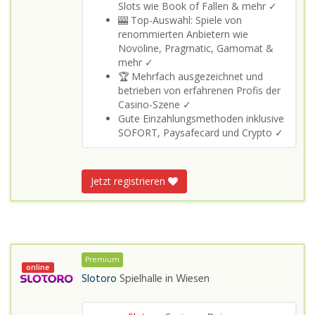
Slots wie Book of Fallen & mehr ✓
🎰 Top-Auswahl: Spiele von
renommierten Anbietern wie
Novoline, Pragmatic, Gamomat &
mehr ✓
🏆 Mehrfach ausgezeichnet und
betrieben von erfahrenen Profis der
Casino-Szene ✓
Gute Einzahlungsmethoden inklusive
SOFORT, Paysafecard und Crypto ✓
Jetzt registrieren
Premium
online
Slotoro
Spielhalle in
Wiesen