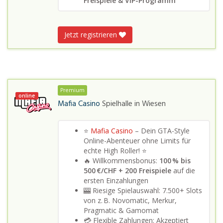
Freispiele & VIP-Programm
Jetzt registrieren
Premium
online
Mafia Casino
Spielhalle in
Wiesen
⭐
Mafia Casino
– Dein GTA-Style
Online-Abenteuer ohne Limits für
echte High Roller! ⭐
🔥 Willkommensbonus:
100 % bis
500 €/CHF + 200 Freispiele
auf die
ersten Einzahlungen
🎰 Riesige Spielauswahl: 7.500+ Slots
von z. B. Novomatic, Merkur,
Pragmatic & Gamomat
💳 Flexible Zahlungen: Akzeptiert