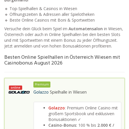
🔹 Top-Spielhallen & Casinos in Wiesen
🔹 Öffnungszeiten & Adressen aller Spielotheken
🔹 Beste Online Casinos mit Boni & Sportwetten
Versuche dein Glück beim Spiel im
Automatensalon
in Wiesen,
Österreich oder auch in Online Spielhallen bei den besten Slots
und mit Sportwetten mit einem Bonus zu jeder Öffnungszeit.
Jetzt anmelden und von hohen Bonusaktionen profitieren.
Besten Online Spielhallen in Österreich Wiesen mit
Casinobonus August 2026
Premium
online
Golazzo
Spielhalle in
Wiesen
Golazzo
: Premium Online Casino mit
großem Sportsbook und exklusiven
Bonusaktionen ✓
Casino-Bonus:
100 % bis
2.000 € /