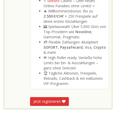
⭐
Slotoro
Casino – Dein neues
Online-Paradies ohne Limits! ⭐
🔥 Willkommensbonus: Bis zu
2.500 €/CHF
+ 250 Freispiele auf
deine ersten Einzahlungen
🎰 Spielauswahl: Über 5.000 Slots von
Top-Providern wie
Novoline
,
Gamomat, Pragmatic
💳 Flexible Zahlungen: Akzeptiert
SOFORT
,
Paysafecard
, Visa,
Crypto
& mehr
💸 High Roller ready: Genieße hohe
Limits bei Ein- & Auszahlungen –
ganz ohne Grenzen
🏆 Tägliche Aktionen, Freispiele,
Reloads, Cashback & ein exklusives
VIP-Programm
Jetzt registrieren