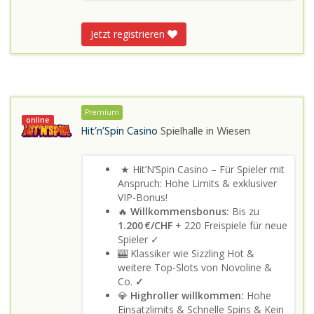
Jetzt registrieren
Premium
online
Hit’n’Spin Casino
Spielhalle in
Wiesen
★ Hit’N’Spin Casino – Für Spieler mit
Anspruch: Hohe Limits & exklusiver
VIP-Bonus!
🔥
Willkommensbonus:
Bis zu
1.200 €/CHF
+ 220 Freispiele für neue
Spieler ✓
🎰 Klassiker wie Sizzling Hot &
weitere Top-Slots von Novoline &
Co.
✓
💎
Highroller willkommen:
Hohe
Einsatzlimits & Schnelle Spins & Kein