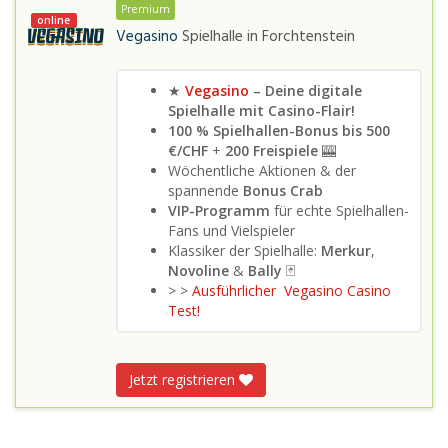
Premium
online
Vegasino
Spielhalle in
Forchtenstein
★
Vegasino
– Deine digitale
Spielhalle mit Casino-Flair!
100 % Spielhallen-Bonus bis 500
€/CHF
+
200 Freispiele
🎰
Wöchentliche Aktionen & der
spannende
Bonus Crab
VIP-Programm
für echte Spielhallen-
Fans und Vielspieler
Klassiker der Spielhalle:
Merkur
,
Novoline
&
Bally
🃏
> >
Ausführlicher Vegasino Casino
Test!
Jetzt registrieren