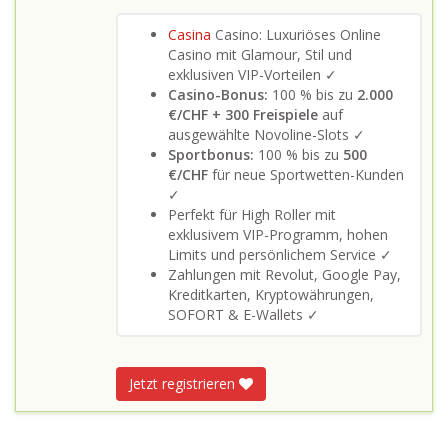
Casina
Casino: Luxuriöses Online
Casino mit Glamour, Stil und
exklusiven VIP-Vorteilen ✓
Casino-Bonus:
100 % bis zu
2.000
€/CHF + 300 Freispiele
auf
ausgewählte Novoline-Slots ✓
Sportbonus:
100 % bis zu
500
€/CHF
für neue Sportwetten-Kunden
✓
Perfekt für High Roller mit
exklusivem VIP-Programm, hohen
Limits und persönlichem Service ✓
Zahlungen mit Revolut, Google Pay,
Kreditkarten, Kryptowährungen,
SOFORT & E-Wallets ✓
Jetzt registrieren