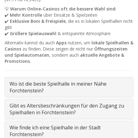
💡
Warum Online-Casinos oft die bessere Wahl sind:
✔️
Mehr Kontrolle
über Einsätze & Spielzeiten
✔️
Exklusive Boni & Freispiele
, die es in lokalen Spielhallen nicht
gibt
✔️
Größere Spielauswahl
& entspannte Atmosphäre
Alternativ kannst du auch
Apps
nutzen, um
lokale Spielhallen &
Casinos
zu finden. Diese zeigen dir nicht nur
Öffnungszeiten
und Spielautomaten
, sondern auch
aktuelle Angebote &
Promotions
.
Wo ist die beste Spielhalle in meiner Nähe
Forchtenstein?
Gibt es Altersbeschränkungen für den Zugang zu
Spielhallen in Forchtenstein?
Wie finde ich eine Spielhalle in der Stadt
Forchtenstein?