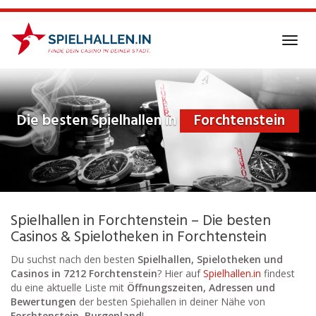
Skip
to
main
Toggl
content
navig
Die besten Spielhallen in
Forchtenstein
Spielhallen in Forchtenstein – Die besten
Casinos & Spielotheken in Forchtenstein
Du suchst nach den besten
Spielhallen, Spielotheken und
Casinos in 7212 Forchtenstein
? Hier auf
Spielhallen.in
findest
du eine aktuelle Liste mit
Öffnungszeiten, Adressen und
Bewertungen
der besten Spiehallen in deiner Nähe von
Forchtenstein, Burgenland
!