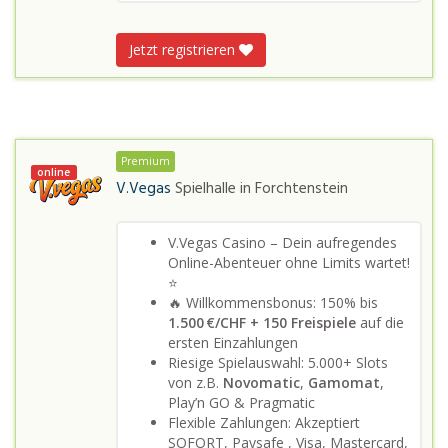
Jetzt registrieren
Premium
online
V.Vegas
Spielhalle in
Forchtenstein
V.Vegas Casino – Dein aufregendes
Online-Abenteuer ohne Limits wartet!
⭐
🔥 Willkommensbonus: 150% bis
1.500 €/CHF + 150 Freispiele
auf die
ersten Einzahlungen
Riesige Spielauswahl: 5.000+ Slots
von z.B.
Novomatic
,
Gamomat
,
Play’n GO & Pragmatic
Flexible Zahlungen: Akzeptiert
SOFORT, Paysafe , Visa, Mastercard,