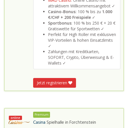
MAD Casino
: Online Casino mit
attraktivem Willkommensangebot ✓
Casino-Bonus:
100 % bis zu
1.000
€/CHF + 200 Freispiele
✓
Sportbonus
: 100 % bis 250 € + 20 €
Gratiswette für Sportwetten ✓
Perfekt für High Roller mit exklusiven
VIP-Vorteilen & hohen Einsatzlimits
✓
Zahlungen mit Kreditkarten,
SOFORT, Crypto, Überweisung & E-
Wallets ✓
Jetzt registrieren
Premium
online
Casina
Spielhalle in
Forchtenstein