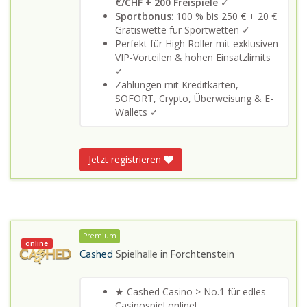
€/CHF + 200 Freispiele
✓
Sportbonus
: 100 % bis 250 € + 20 €
Gratiswette für Sportwetten ✓
Perfekt für High Roller mit exklusiven
VIP-Vorteilen & hohen Einsatzlimits
✓
Zahlungen mit Kreditkarten,
SOFORT, Crypto, Überweisung & E-
Wallets ✓
Jetzt registrieren
Premium
online
Cashed
Spielhalle in
Forchtenstein
★ Cashed Casino > No.1 für edles
Casinospiel online!