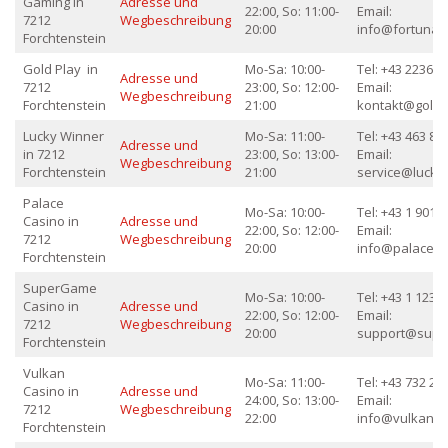
Gaming in
Adresse und
22:00, So: 11:00-
Email:
7212
Wegbeschreibung
20:00
info@fortunag
Forchtenstein
Gold Play in
Mo-Sa: 10:00-
Tel: +43 2236 7
Adresse und
7212
23:00, So: 12:00-
Email:
Wegbeschreibung
Forchtenstein
21:00
kontakt@goldp
Lucky Winner
Mo-Sa: 11:00-
Tel: +43 463 89
Adresse und
in 7212
23:00, So: 13:00-
Email:
Wegbeschreibung
Forchtenstein
21:00
service@lucky
Palace
Mo-Sa: 10:00-
Tel: +43 1 9012
Casino in
Adresse und
22:00, So: 12:00-
Email:
7212
Wegbeschreibung
20:00
info@palaceca
Forchtenstein
SuperGame
Mo-Sa: 10:00-
Tel: +43 1 1234
Casino in
Adresse und
22:00, So: 12:00-
Email:
7212
Wegbeschreibung
20:00
support@supe
Forchtenstein
Vulkan
Mo-Sa: 11:00-
Tel: +43 732 23
Casino in
Adresse und
24:00, So: 13:00-
Email:
7212
Wegbeschreibung
22:00
info@vulkanca
Forchtenstein