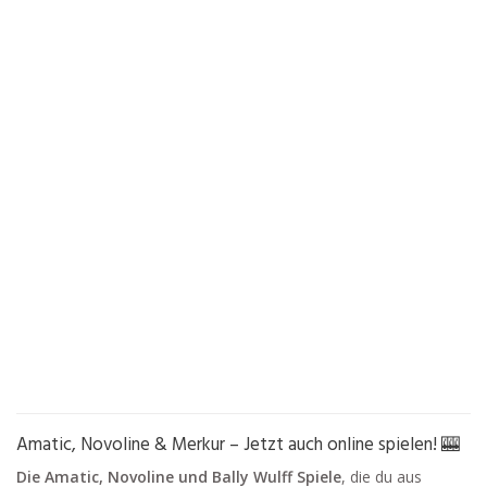
Amatic, Novoline & Merkur – Jetzt auch online spielen! 🎰
Die Amatic, Novoline und Bally Wulff Spiele
, die du aus