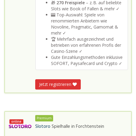
🎁
270 Freispiele
– z. B. auf beliebte
Slots wie Book of Fallen & mehr ✓
🎰 Top-Auswahl: Spiele von
renommierten Anbietern wie
Novoline, Pragmatic, Gamomat &
mehr ✓
🏆 Mehrfach ausgezeichnet und
betrieben von erfahrenen Profis der
Casino-Szene ✓
Gute Einzahlungsmethoden inklusive
SOFORT, Paysafecard und Crypto ✓
Jetzt registrieren
Premium
online
Slotoro
Spielhalle in
Forchtenstein