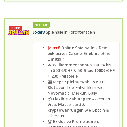
Premium
online
Joker8
Spielhalle in
Forchtenstein
Joker8
Online Spielhalle – Dein
exklusives Casino-Erlebnis ohne
Limits!
⭐
🔥
Willkommensbonus
: 100 % bis
zu
500 €/CHF
& 50 % bis
1000€/CHF
+
200 Freispiele
🎰
Mega Spielauswahl
:
5.600+
Slots
von Top-Entwicklern wie
Novomatic
,
Merkur
, Bally
💳
Flexible Zahlungen
: Akzeptiert
Visa, Mastercard &
Kryptowährungen
wie Bitcoin &
Ethereum
🏆
Exklusive Promotionen
: