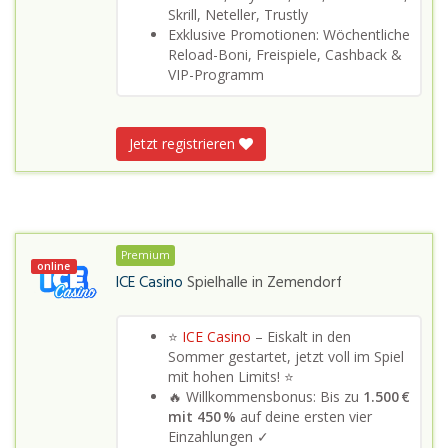
Skrill, Neteller, Trustly
Exklusive Promotionen: Wöchentliche
Reload-Boni, Freispiele, Cashback &
VIP-Programm
Jetzt registrieren
Premium
online
ICE Casino
Spielhalle in
Zemendorf
⭐
ICE Casino
– Eiskalt in den
Sommer gestartet, jetzt voll im Spiel
mit hohen Limits! ⭐
🔥 Willkommensbonus: Bis zu
1.500 €
mit 450 %
auf deine ersten vier
Einzahlungen ✓