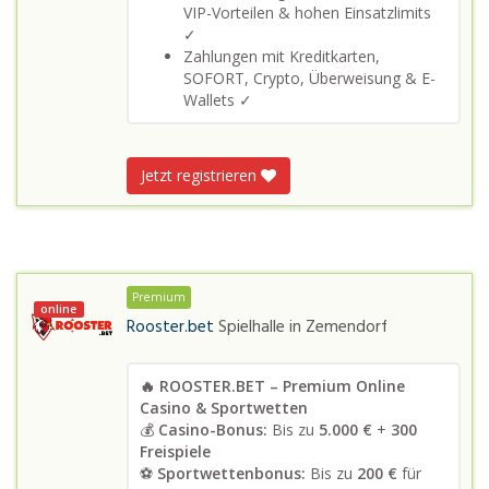
VIP-Vorteilen & hohen Einsatzlimits
✓
Zahlungen mit Kreditkarten,
SOFORT, Crypto, Überweisung & E-
Wallets ✓
Jetzt registrieren
Premium
online
Rooster.bet
Spielhalle in
Zemendorf
🔥 ROOSTER.BET – Premium Online
Casino & Sportwetten
💰
Casino-Bonus:
Bis zu
5.000 €
+
300
Freispiele
⚽
Sportwettenbonus:
Bis zu
200 €
für