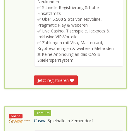
Neukunden
✅ Schnelle Registrierung & hohe
Einsatzlimits
✅ Über
5.500 Slots
von Novoline,
Pragmatic Play & weiteren
✅ Live Casino, Tischspiele, Jackpots &
exklusive VIP-Vorteile
✅ Zahlungen mit Visa, Mastercard,
Kryptowährungen & weiteren Methoden
❌ Keine Anbindung an das OASIS-
Spielersperrsystem
Jetzt registrieren
Premium
online
Casina
Spielhalle in
Zemendorf