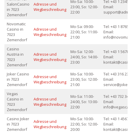
Mo-Sa: 10:00-
Tel: +43 1 23456
SalonCasino
Adresse und
23:00, So: 12:00-
Email:
in 7023
Wegbeschreibung
22:00
support@admira
Zemendorf
Novomatic
Mo-Sa: 09:00-
Tel: +43 1 87654
Casino in
Adresse und
22:00, So: 11:00-
Email:
7023
Wegbeschreibung
21:00
info@novomatic
Zemendorf
Casino
Mo-Sa: 12:00-
Tel: +43 1 56789
Austria in
Adresse und
24:00, So: 14:00-
Email:
7023
Wegbeschreibung
23:00
kontakt@casino
Zemendorf
Joker Casino
Mo-Sa: 10:00-
Tel: +43 316 234
Adresse und
in 7023
23:00, So: 12:00-
Email:
Wegbeschreibung
Zemendorf
21:00
service@jokerca
Vegas
Mo-Sa: 11:00-
Tel: +43 732 345
Casino in
Adresse und
24:00, So: 13:00-
Email:
7023
Wegbeschreibung
22:00
info@vegascasi
Zemendorf
Casino Joker
Mo-Sa: 10:00-
Tel: +43 1 45678
Adresse und
in 7023
22:00, So: 12:00-
Email:
Wegbeschreibung
Zemendorf
20:00
kontakt@casino