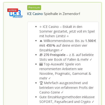
Premium
online
ICE Casino
Spielhalle in
Zemendorf
⭐ ICE Casino – Eiskalt in den
Sommer gestartet, jetzt voll im Spiel
mit hohen Limits! ⭐
🔥 Willkommensbonus: Bis zu
1.500 €
mit 450 %
auf deine ersten vier
Einzahlungen ✓
🎁
270 Freispiele
– z. B. auf beliebte
Slots wie Book of Fallen & mehr ✓
🎰 Top-Auswahl: Spiele von
renommierten Anbietern wie
Novoline, Pragmatic, Gamomat &
mehr ✓
🏆 Mehrfach ausgezeichnet und
betrieben von erfahrenen Profis der
Casino-Szene ✓
Gute Einzahlungsmethoden inklusive
SOFORT, Paysafecard und Crypto ✓