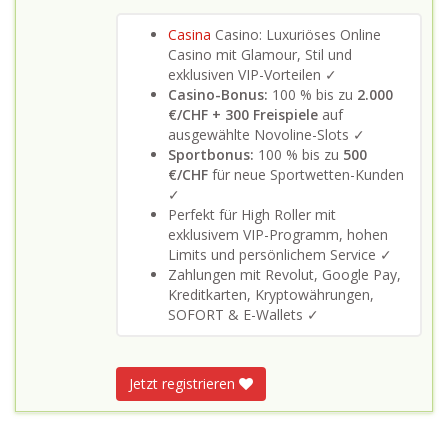
Casina
Casino: Luxuriöses Online
Casino mit Glamour, Stil und
exklusiven VIP-Vorteilen ✓
Casino-Bonus:
100 % bis zu
2.000
€/CHF + 300 Freispiele
auf
ausgewählte Novoline-Slots ✓
Sportbonus:
100 % bis zu
500
€/CHF
für neue Sportwetten-Kunden
✓
Perfekt für High Roller mit
exklusivem VIP-Programm, hohen
Limits und persönlichem Service ✓
Zahlungen mit Revolut, Google Pay,
Kreditkarten, Kryptowährungen,
SOFORT & E-Wallets ✓
Jetzt registrieren