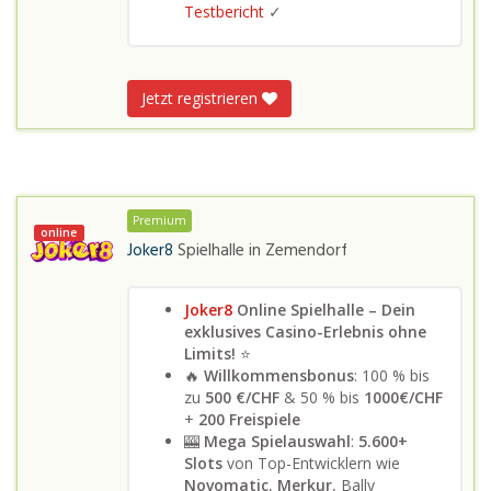
Testbericht
✓
Jetzt registrieren
Premium
online
Joker8
Spielhalle in
Zemendorf
Joker8
Online Spielhalle – Dein
exklusives Casino-Erlebnis ohne
Limits!
⭐
🔥
Willkommensbonus
: 100 % bis
zu
500 €/CHF
& 50 % bis
1000€/CHF
+
200 Freispiele
🎰
Mega Spielauswahl
:
5.600+
Slots
von Top-Entwicklern wie
Novomatic
,
Merkur
, Bally