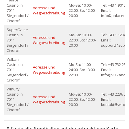
Palace
Casino in
Mo-Sa: 10:00-
Tel: +43 1 90123
Adresse und
7011
22:00, So: 12:00-
Email:
Wegbeschreibung
Siegendorf /
20:00
info@palacecas
Cindrof
SuperGame
Casino in
Mo-Sa: 10:00-
Tel: +43 1 12345
Adresse und
7011
22:00, So: 12:00-
Email:
Wegbeschreibung
Siegendorf /
20:00
support@super
Cindrof
Vulkan
Casino in
Mo-Sa: 11:00-
Tel: +43 732 234
Adresse und
7011
24:00, So: 13:00-
Email:
Wegbeschreibung
Siegendorf /
22:00
info@vulkancas
Cindrof
WinCity
Casino in
Mo-Sa: 10:00-
Tel: +43 2236 56
Adresse und
7011
22:00, So: 12:00-
Email:
Wegbeschreibung
Siegendorf /
20:00
kontakt@wincity
Cindrof