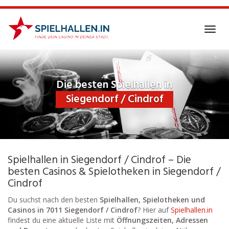
Skip
to
main
Toggl
content
navig
Die besten Spielhallen in
Siegendorf / Cindrof
Spielhallen in Siegendorf / Cindrof – Die
besten Casinos & Spielotheken in Siegendorf /
Cindrof
Du suchst nach den besten
Spielhallen, Spielotheken und
Casinos in 7011 Siegendorf / Cindrof
? Hier auf
Spielhallen.in
findest du eine aktuelle Liste mit
Öffnungszeiten, Adressen