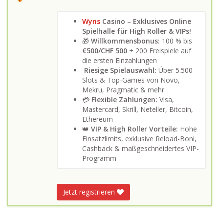
Wyns
Casino – Exklusives Online
Spielhalle für High Roller & VIPs!
🎁
Willkommensbonus:
100 % bis
€500/CHF 500
+ 200 Freispiele auf
die ersten Einzahlungen
Riesige Spielauswahl:
Über 5.500
Slots & Top-Games von Novo,
Mekru, Pragmatic & mehr
💳
Flexible Zahlungen:
Visa,
Mastercard, Skrill, Neteller, Bitcoin,
Ethereum
👑
VIP & High Roller Vorteile:
Hohe
Einsatzlimits, exklusive Reload-Boni,
Cashback & maßgeschneidertes VIP-
Programm
Jetzt registrieren