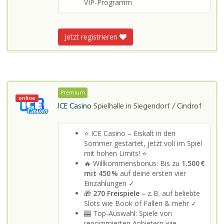
VIP-Programm
Jetzt registrieren
Premium
online
ICE Casino
Spielhalle in
Siegendorf / Cindrof
⭐ ICE Casino – Eiskalt in den
Sommer gestartet, jetzt voll im Spiel
mit hohen Limits! ⭐
🔥 Willkommensbonus: Bis zu
1.500 €
mit 450 %
auf deine ersten vier
Einzahlungen ✓
🎁
270 Freispiele
– z. B. auf beliebte
Slots wie Book of Fallen & mehr ✓
🎰 Top-Auswahl: Spiele von
renommierten Anbietern wie