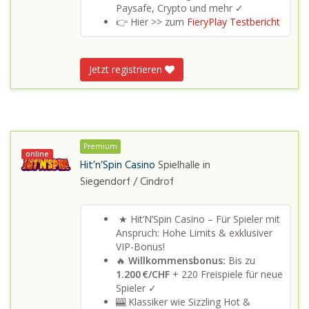
Paysafe, Crypto und mehr ✓
👉 Hier >> zum
FieryPlay Testbericht
Jetzt registrieren
Premium
online
Hit’n’Spin Casino
Spielhalle in
Siegendorf / Cindrof
★ Hit’N’Spin Casino – Für Spieler mit
Anspruch: Hohe Limits & exklusiver
VIP-Bonus!
🔥
Willkommensbonus:
Bis zu
1.200 €/CHF
+ 220 Freispiele für neue
Spieler ✓
🎰 Klassiker wie Sizzling Hot &