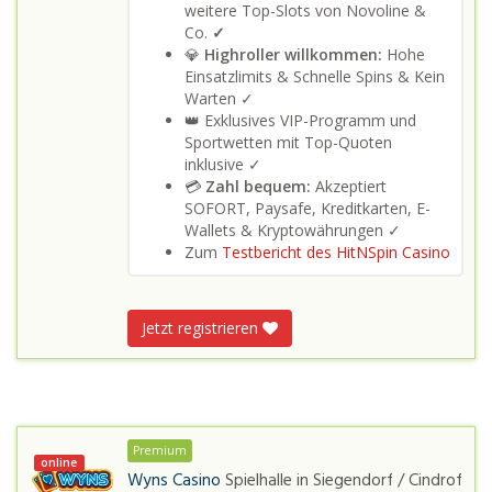
weitere Top-Slots von Novoline &
Co.
✓
💎
Highroller willkommen:
Hohe
Einsatzlimits & Schnelle Spins & Kein
Warten ✓
👑 Exklusives VIP-Programm und
Sportwetten mit Top-Quoten
inklusive ✓
💳
Zahl bequem:
Akzeptiert
SOFORT, Paysafe, Kreditkarten, E-
Wallets & Kryptowährungen ✓
Zum
Testbericht des HitNSpin Casino
Jetzt registrieren
Premium
online
Wyns Casino
Spielhalle in
Siegendorf / Cindrof