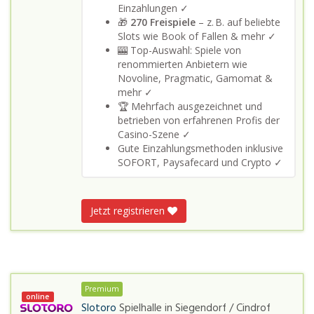
Einzahlungen ✓
🎁
270 Freispiele
– z. B. auf beliebte
Slots wie Book of Fallen & mehr ✓
🎰 Top-Auswahl: Spiele von
renommierten Anbietern wie
Novoline, Pragmatic, Gamomat &
mehr ✓
🏆 Mehrfach ausgezeichnet und
betrieben von erfahrenen Profis der
Casino-Szene ✓
Gute Einzahlungsmethoden inklusive
SOFORT, Paysafecard und Crypto ✓
Jetzt registrieren
Premium
online
Slotoro
Spielhalle in
Siegendorf / Cindrof