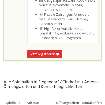
🎰 Riesige Spielauswahl: 7.500+ Slots
von z. B. Novomatic, Merkur,
Pragmatic & Gamomat
💳 Flexible Zahlungen: Akzeptiert
Visa, Mastercard, Skrill, Neteller,
Bitcoin & mehr
🏆 High Roller Vorteile: Hohe
Einsatzlimits, exklusive Reload-Boni,
Cashback & VIP-Programm
Jetzt registrieren
Alle Spielhallen in Siegendorf / Cindrof mit Adresse,
Öffnungszeiten und Kontaktmöglichkeiten
Spielhalle
Adresse
Öffnungszeiten
Kontaktinform