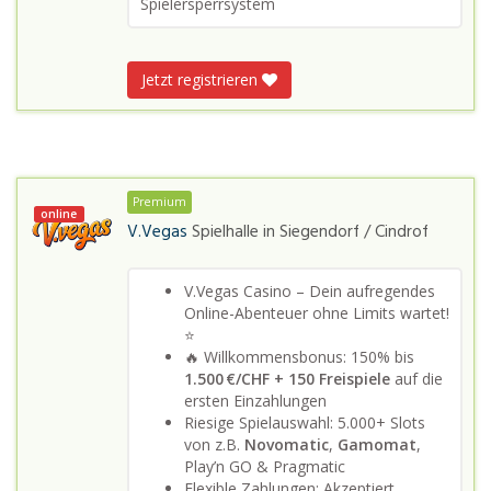
Spielersperrsystem
Jetzt registrieren
Premium
online
V.Vegas
Spielhalle in
Siegendorf / Cindrof
V.Vegas Casino – Dein aufregendes
Online-Abenteuer ohne Limits wartet!
⭐
🔥 Willkommensbonus: 150% bis
1.500 €/CHF + 150 Freispiele
auf die
ersten Einzahlungen
Riesige Spielauswahl: 5.000+ Slots
von z.B.
Novomatic
,
Gamomat
,
Play’n GO & Pragmatic
Flexible Zahlungen: Akzeptiert