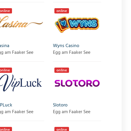
online
online
asina
Wyns Casino
gg am Faaker See
Egg am Faaker See
online
online
IPLuck
Slotoro
gg am Faaker See
Egg am Faaker See
online
online