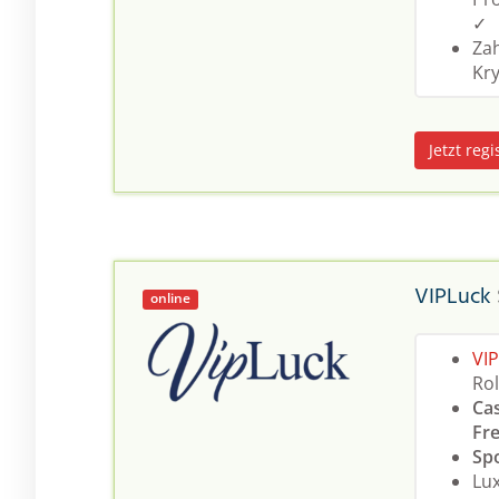
✓
Zah
Kr
Jetzt reg
VIPLuck
online
VI
Rol
Ca
Fre
Sp
Lu