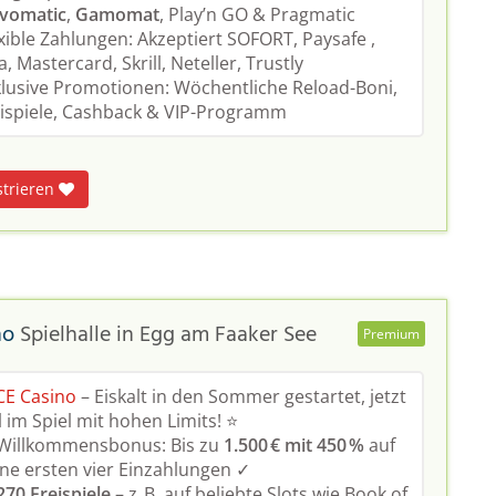
vomatic
,
Gamomat
, Play’n GO & Pragmatic
xible Zahlungen: Akzeptiert SOFORT, Paysafe ,
a, Mastercard, Skrill, Neteller, Trustly
lusive Promotionen: Wöchentliche Reload-Boni,
eispiele, Cashback & VIP-Programm
istrieren
no
Spielhalle in
Egg am Faaker See
Premium
CE Casino
– Eiskalt in den Sommer gestartet, jetzt
l im Spiel mit hohen Limits! ⭐
 Willkommensbonus: Bis zu
1.500 € mit 450 %
auf
ne ersten vier Einzahlungen ✓
270 Freispiele
– z. B. auf beliebte Slots wie Book of