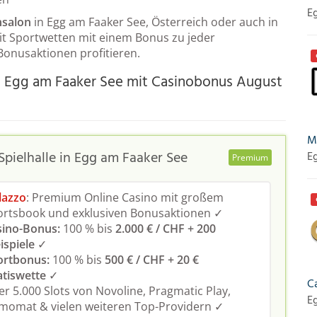
E
salon
in Egg am Faaker See, Österreich oder auch in
mit Sportwetten mit einem Bonus zu jeder
Bonusaktionen profitieren.
ch Egg am Faaker See mit Casinobonus August
M
Spielhalle in
Egg am Faaker See
E
Premium
lazzo
: Premium Online Casino mit großem
ortsbook und exklusiven Bonusaktionen ✓
sino-Bonus:
100 % bis
2.000 € / CHF + 200
ispiele
✓
ortbonus:
100 % bis
500 € / CHF + 20 €
atiswette
✓
C
r 5.000 Slots von Novoline, Pragmatic Play,
E
momat & vielen weiteren Top-Providern ✓