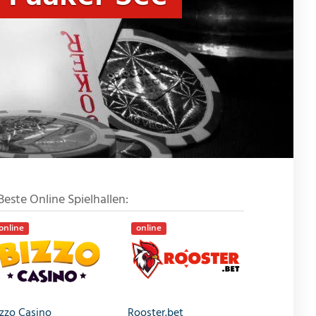
Beste Online Spielhallen:
online
online
izzo Casino
Rooster.bet