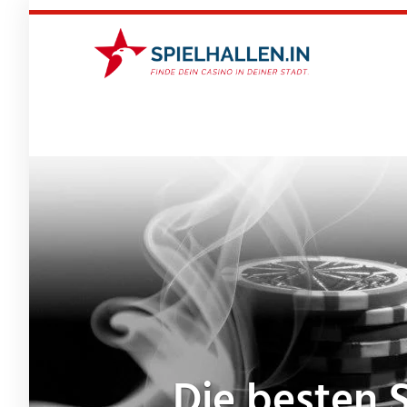
Skip
to
main
content
Die besten S