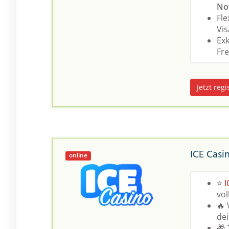
No
Fle
Vis
Exk
Fr
Jetzt reg
ICE Casi
online
⭐
I
vol
🔥
dei
🎁