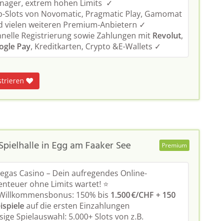
nager, extrem hohen Limits ✓
p-Slots von Novomatic, Pragmatic Play, Gamomat
d vielen weiteren Premium-Anbietern ✓
nelle Registrierung sowie Zahlungen mit
Revolut
,
ogle Pay
, Kreditkarten, Crypto &E-Wallets ✓
istrieren
Spielhalle in
Egg am Faaker See
Premium
egas Casino – Dein aufregendes Online-
nteuer ohne Limits wartet! ⭐
 Willkommensbonus: 150% bis
1.500 €/CHF + 150
ispiele
auf die ersten Einzahlungen
sige Spielauswahl: 5.000+ Slots von z.B.