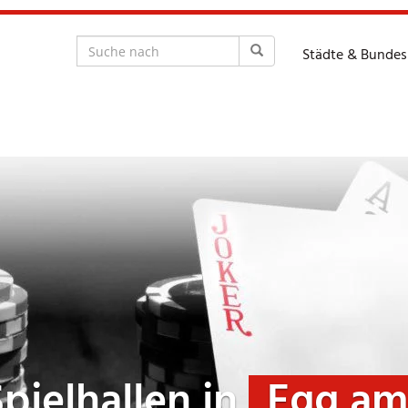
Städte & Bundes
pielhallen in
Egg am