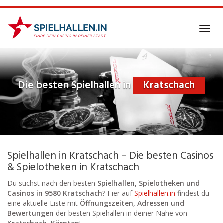
Skip
to
main
Toggl
content
navig
Die besten Spielhallen in
Kratschach
Spielhallen in Kratschach – Die besten Casinos
& Spielotheken in Kratschach
Du suchst nach den besten
Spielhallen, Spielotheken und
Casinos in 9580 Kratschach
? Hier auf
Spielhallen.in
findest du
eine aktuelle Liste mit
Öffnungszeiten, Adressen und
Bewertungen
der besten Spiehallen in deiner Nähe von
Kratschach, Kärnten
!