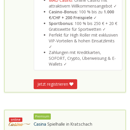
MAD Casino
: Online Casino mit
attraktivem Willkommensangebot ✓
Casino-Bonus:
100 % bis zu
1.000
€/CHF + 200 Freispiele
✓
Sportbonus
: 100 % bis 250 € + 20 €
Gratiswette für Sportwetten ✓
Perfekt für High Roller mit exklusiven
VIP-Vorteilen & hohen Einsatzlimits
✓
Zahlungen mit Kreditkarten,
SOFORT, Crypto, Überweisung & E-
Wallets ✓
Jetzt registrieren
Premium
online
Casina
Spielhalle in
Kratschach