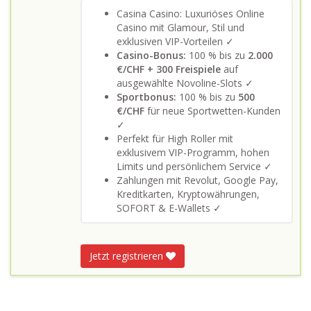
Casina Casino: Luxuriöses Online
Casino mit Glamour, Stil und
exklusiven VIP-Vorteilen ✓
Casino-Bonus:
100 % bis zu
2.000
€/CHF + 300 Freispiele
auf
ausgewählte Novoline-Slots ✓
Sportbonus:
100 % bis zu
500
€/CHF
für neue Sportwetten-Kunden
✓
Perfekt für High Roller mit
exklusivem VIP-Programm, hohen
Limits und persönlichem Service ✓
Zahlungen mit Revolut, Google Pay,
Kreditkarten, Kryptowährungen,
SOFORT & E-Wallets ✓
Jetzt registrieren