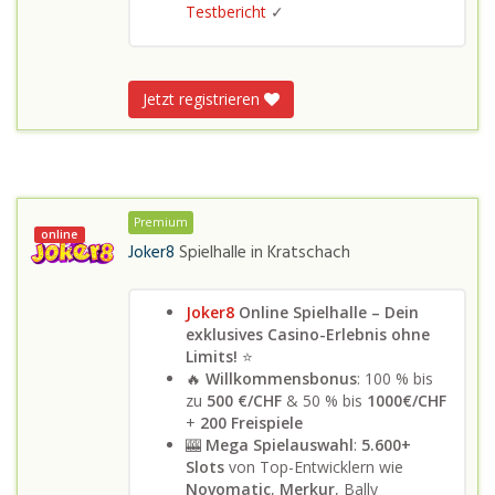
Testbericht
✓
Jetzt registrieren
Premium
online
Joker8
Spielhalle in
Kratschach
Joker8
Online Spielhalle – Dein
exklusives Casino-Erlebnis ohne
Limits!
⭐
🔥
Willkommensbonus
: 100 % bis
zu
500 €/CHF
& 50 % bis
1000€/CHF
+
200 Freispiele
🎰
Mega Spielauswahl
:
5.600+
Slots
von Top-Entwicklern wie
Novomatic
,
Merkur
, Bally