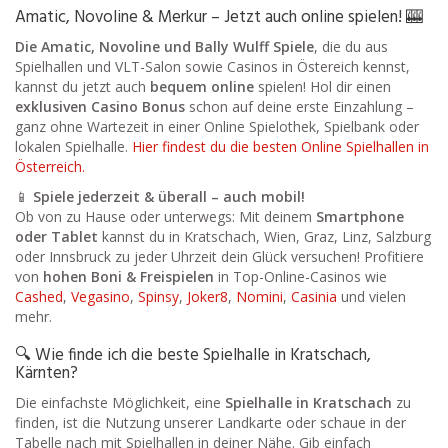
Amatic, Novoline & Merkur – Jetzt auch online spielen! 🎰
Die Amatic, Novoline und Bally Wulff Spiele
, die du aus
Spielhallen und VLT-Salon sowie Casinos in Östereich kennst,
kannst du jetzt auch
bequem online
spielen! Hol dir einen
exklusiven Casino Bonus
schon auf deine erste Einzahlung –
ganz ohne Wartezeit in einer Online Spielothek, Spielbank oder
lokalen Spielhalle.
Hier findest du die besten Online Spielhallen in
Österreich.
📱
Spiele jederzeit & überall – auch mobil!
Ob von zu Hause oder unterwegs: Mit deinem
Smartphone
oder Tablet
kannst du in Kratschach, Wien, Graz, Linz, Salzburg
oder Innsbruck zu jeder Uhrzeit dein Glück versuchen! Profitiere
von
hohen Boni & Freispielen
in Top-Online-Casinos wie
Cashed
,
Vegasino
,
Spinsy
,
Joker8
,
Nomini
,
Casinia
und vielen
mehr.
🔍 Wie finde ich die beste Spielhalle in Kratschach,
Kärnten?
Die einfachste Möglichkeit, eine
Spielhalle in Kratschach
zu
finden, ist die Nutzung unserer Landkarte oder schaue in der
Tabelle nach mit Spielhallen in deiner Nähe. Gib einfach