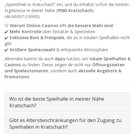
„Spielothek in Kratschach“ ein, und du erhältst sofort die besten
Ergebnisse in deiner Nähe (
9580 Kratschach
)
(46.6000/13.9000).
💡
Warum Online-Casinos oft die bessere Wahl sind:
✔️
Mehr Kontrolle
über Einsätze & Spielzeiten
✔️
Exklusive Boni & Freispiele
, die es in lokalen Spielhallen nicht
gibt
✔️
Größere Spielauswahl
& entspannte Atmosphäre
Alternativ kannst du auch
Apps
nutzen, um
lokale Spielhallen &
Casinos
zu finden. Diese zeigen dir nicht nur
Öffnungszeiten
und Spielautomaten
, sondern auch
aktuelle Angebote &
Promotions
.
Wo ist die beste Spielhalle in meiner Nähe
Kratschach?
Gibt es Altersbeschränkungen für den Zugang zu
Spielhallen in Kratschach?