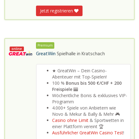
Jetzt registrieren
Premium
online
GreatWin
Spielhalle in
Kratschach
★ GreatWin – Dein Casino-
Abenteuer mit Top-Spielen!
100 %
Bonus bis 500 €/CHF + 200
Freispiele
🎰
Wöchentliche Bonis & exklusives VIP-
Programm
4.000+ Spiele von Anbietern wie
Novo & Mekur & Bally & Mehr 🎮
Casino ohne Limit
& Sportwetten in
einer Plattform vereint 🏆
Ausführlicher GreatWin Casino Test
!