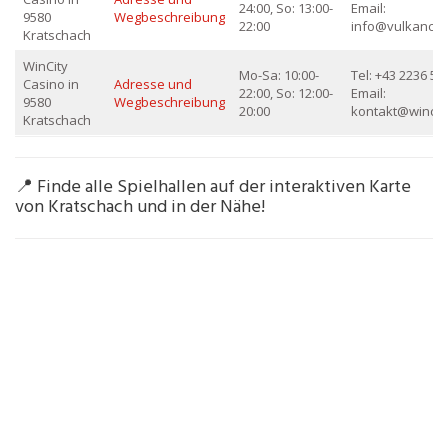
24:00, So: 13:00-
Email:
9580
Wegbeschreibung
22:00
info@vulkancas
Kratschach
WinCity
Mo-Sa: 10:00-
Tel: +43 2236 56
Casino in
Adresse und
22:00, So: 12:00-
Email:
9580
Wegbeschreibung
20:00
kontakt@wincity
Kratschach
📍 Finde alle Spielhallen auf der interaktiven Karte
von Kratschach und in der Nähe!