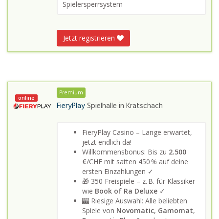
Spielersperrsystem
Jetzt registrieren
Premium
online
FieryPlay
Spielhalle in
Kratschach
FieryPlay Casino – Lange erwartet,
jetzt endlich da!
Willkommensbonus: Bis zu
2.500
€
/CHF mit satten 450 % auf deine
ersten Einzahlungen ✓
🎁 350 Freispiele – z. B. für Klassiker
wie
Book of Ra Deluxe
✓
🎰 Riesige Auswahl: Alle beliebten
Spiele von
Novomatic
,
Gamomat
,