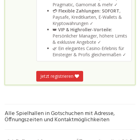
Pragmatic, Gamomat & mehr ✓
💳
Flexible Zahlungen:
SOFORT
,
Paysafe, Kreditkarten, E-Wallets &
Kryptowährungen ✓
👑
VIP & Highroller-Vorteile:
Persönlicher Manager, höhere Limits
& exklusive Angebote ✓
🌿 Ein elegantes Casino-Erlebnis für
Einsteiger & Profis gleichermaßen ✓
Jetzt registrieren
Alle Spielhallen in Gotschuchen mit Adresse,
Öffnungszeiten und Kontaktmöglichkeiten