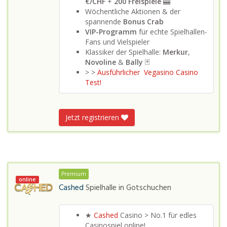
€/CHF
+
200 Freispiele
🎰
Wöchentliche Aktionen & der
spannende
Bonus Crab
VIP-Programm
für echte Spielhallen-
Fans und Vielspieler
Klassiker der Spielhalle:
Merkur
,
Novoline
&
Bally
🃏
> >
Ausführlicher Vegasino Casino
Test!
Jetzt registrieren
Premium
online
Cashed
Spielhalle in
Gotschuchen
★
Cashed
Casino > No.1 für edles
Casinospiel online!