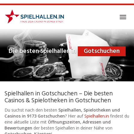
Skip
to
main
Toggl
content
navig
Die besten Spielhallen in
Gotschuchen
Spielhallen in Gotschuchen – Die besten
Casinos & Spielotheken in Gotschuchen
Du suchst nach den besten
Spielhallen, Spielotheken und
Casinos in 9173 Gotschuchen
? Hier auf
Spielhallen.in
findest du
eine aktuelle Liste mit
Öffnungszeiten, Adressen und
Bewertungen
der besten Spiehallen in deiner Nähe von
Gotschuchen, Kärnten
!