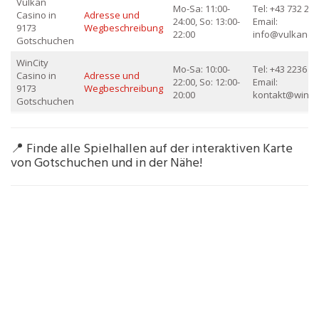
Vulkan
Mo-Sa: 11:00-
Tel: +43 732 23
Casino in
Adresse und
24:00, So: 13:00-
Email:
9173
Wegbeschreibung
22:00
info@vulkancas
Gotschuchen
WinCity
Mo-Sa: 10:00-
Tel: +43 2236 5
Casino in
Adresse und
22:00, So: 12:00-
Email:
9173
Wegbeschreibung
20:00
kontakt@wincit
Gotschuchen
📍 Finde alle Spielhallen auf der interaktiven Karte
von Gotschuchen und in der Nähe!