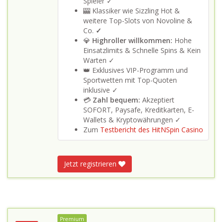
Spieler ✓
🎰 Klassiker wie Sizzling Hot &
weitere Top-Slots von Novoline &
Co.
✓
💎
Highroller willkommen:
Hohe
Einsatzlimits & Schnelle Spins & Kein
Warten ✓
👑 Exklusives VIP-Programm und
Sportwetten mit Top-Quoten
inklusive ✓
💳
Zahl bequem:
Akzeptiert
SOFORT, Paysafe, Kreditkarten, E-
Wallets & Kryptowährungen ✓
Zum
Testbericht des HitNSpin Casino
Jetzt registrieren
Premium