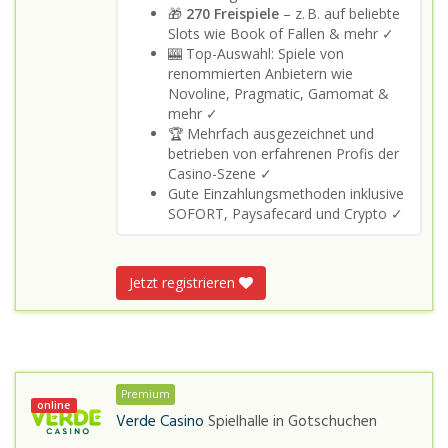
🎁
270 Freispiele
– z. B. auf beliebte
Slots wie Book of Fallen & mehr ✓
🎰 Top-Auswahl: Spiele von
renommierten Anbietern wie
Novoline, Pragmatic, Gamomat &
mehr ✓
🏆 Mehrfach ausgezeichnet und
betrieben von erfahrenen Profis der
Casino-Szene ✓
Gute Einzahlungsmethoden inklusive
SOFORT, Paysafecard und Crypto ✓
Jetzt registrieren
Premium
online
Verde Casino
Spielhalle in
Gotschuchen