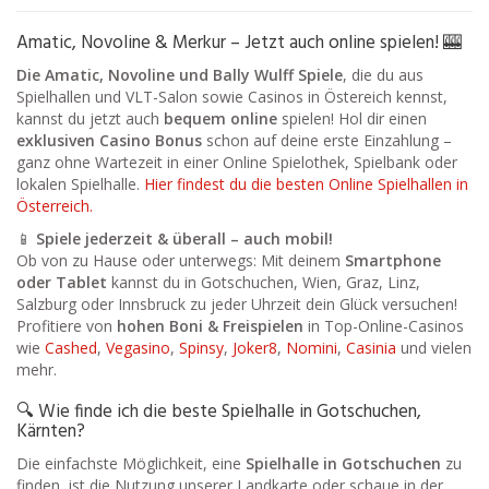
Amatic, Novoline & Merkur – Jetzt auch online spielen! 🎰
Die Amatic, Novoline und Bally Wulff Spiele
, die du aus
Spielhallen und VLT-Salon sowie Casinos in Östereich kennst,
kannst du jetzt auch
bequem online
spielen! Hol dir einen
exklusiven Casino Bonus
schon auf deine erste Einzahlung –
ganz ohne Wartezeit in einer Online Spielothek, Spielbank oder
lokalen Spielhalle.
Hier findest du die besten Online Spielhallen in
Österreich.
📱
Spiele jederzeit & überall – auch mobil!
Ob von zu Hause oder unterwegs: Mit deinem
Smartphone
oder Tablet
kannst du in Gotschuchen, Wien, Graz, Linz,
Salzburg oder Innsbruck zu jeder Uhrzeit dein Glück versuchen!
Profitiere von
hohen Boni & Freispielen
in Top-Online-Casinos
wie
Cashed
,
Vegasino
,
Spinsy
,
Joker8
,
Nomini
,
Casinia
und vielen
mehr.
🔍 Wie finde ich die beste Spielhalle in Gotschuchen,
Kärnten?
Die einfachste Möglichkeit, eine
Spielhalle in Gotschuchen
zu
finden, ist die Nutzung unserer Landkarte oder schaue in der