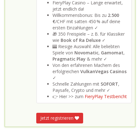
FieryPlay Casino – Lange erwartet,
jetzt endlich da!
Willkommensbonus: Bis zu
2.500
€
/CHF mit satten 450 % auf deine
ersten Einzahlungen ✓
🎁 350 Freispiele – z. B. für Klassiker
wie
Book of Ra Deluxe
✓
🎰 Riesige Auswahl: Alle beliebten
Spiele von
Novomatic
,
Gamomat
,
Pragmatic Play
& mehr ✓
Von den erfahrenen Machern des
erfolgreichen
VulkanVegas Casinos
✓
Schnelle Zahlungen mit
SOFORT
,
Paysafe, Crypto und mehr ✓
👉 Hier >> zum
FieryPlay Testbericht
Jetzt registrieren