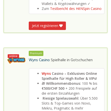
Wallets & Kryptowährungen ✓
Zum
Testbericht des HitNSpin Casino
Jetzt registrieren
Premium
online
Wyns Casino
Spielhalle in
Gotschuchen
Wyns
Casino – Exklusives Online
Spielhalle für High Roller & VIPs!
🎁
Willkommensbonus:
100 % bis
€500/CHF 500
+ 200 Freispiele auf
die ersten Einzahlungen
Riesige Spielauswahl:
Über 5.500
Slots & Top-Games von Novo,
Mekru, Pragmatic & mehr