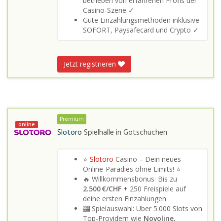
betrieben von erfahrenen Profis der
Casino-Szene ✓
Gute Einzahlungsmethoden inklusive
SOFORT, Paysafecard und Crypto ✓
Jetzt registrieren
Premium
online
Slotoro
Spielhalle in
Gotschuchen
⭐
Slotoro
Casino – Dein neues
Online-Paradies ohne Limits! ⭐
🔥 Willkommensbonus: Bis zu
2.500 €/CHF
+ 250 Freispiele auf
deine ersten Einzahlungen
🎰 Spielauswahl: Über 5.000 Slots von
Top-Providern wie
Novoline
,