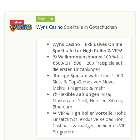
Premium
online
Wyns Casino
Spielhalle in
Gotschuchen
Wyns Casino – Exklusives Online
Spielhalle für High Roller & VIPs!
🎁
Willkommensbonus:
100 % bis
€500/CHF 500
+ 200 Freispiele auf
die ersten Einzahlungen
Riesige Spielauswahl:
Über 5.500
Slots & Top-Games von Novo,
Mekru, Pragmatic & mehr
💳
Flexible Zahlungen:
Visa,
Mastercard, Skrill, Neteller, Bitcoin,
Ethereum
👑
VIP & High Roller Vorteile:
Hohe
Einsatzlimits, exklusive Reload-Boni,
Cashback & maßgeschneidertes VIP-
Programm