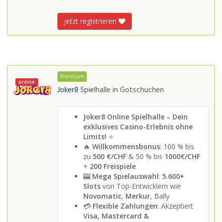
Jetzt registrieren
Premium
online
Joker8
Spielhalle in
Gotschuchen
Joker8 Online Spielhalle – Dein
exklusives Casino-Erlebnis ohne
Limits!
⭐
🔥
Willkommensbonus
: 100 % bis
zu
500 €/CHF
& 50 % bis
1000€/CHF
+
200 Freispiele
🎰
Mega Spielauswahl
:
5.600+
Slots
von Top-Entwicklern wie
Novomatic
,
Merkur
, Bally
💳
Flexible Zahlungen
: Akzeptiert
Visa, Mastercard &