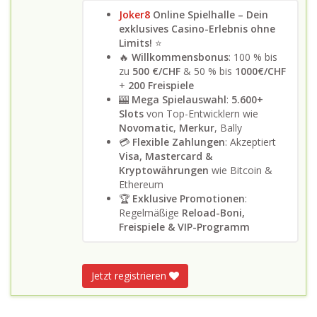
Joker8
Online Spielhalle – Dein
exklusives Casino-Erlebnis ohne
Limits!
⭐
🔥
Willkommensbonus
: 100 % bis
zu
500 €/CHF
& 50 % bis
1000€/CHF
+
200 Freispiele
🎰
Mega Spielauswahl
:
5.600+
Slots
von Top-Entwicklern wie
Novomatic
,
Merkur
, Bally
💳
Flexible Zahlungen
: Akzeptiert
Visa, Mastercard &
Kryptowährungen
wie Bitcoin &
Ethereum
🏆
Exklusive Promotionen
:
Regelmäßige
Reload-Boni,
Freispiele & VIP-Programm
Jetzt registrieren