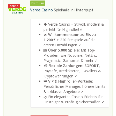
Premium
online
Verde Casino
Spielhalle in
Hintergupf
🍀
Verde Casino – Stilvoll, modern &
perfekt für Highroller! ⭐
🔥
Willkommensbonus:
Bis zu
1.200 € + 220
Freispiele auf die
ersten Einzahlungen ✓
🎰
Über 5.000 Spiele:
Mit Top-
Providern wie Novoline, NetEnt,
Pragmatic, Gamomat & mehr ✓
💳
Flexible Zahlungen:
SOFORT
,
Paysafe, Kreditkarten, E-Wallets &
Kryptowährungen ✓
👑
VIP & Highroller-Vorteile:
Persönlicher Manager, höhere Limits
& exklusive Angebote ✓
🌿 Ein elegantes Casino-Erlebnis für
Einsteiger & Profis gleichermaßen ✓