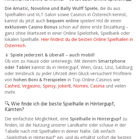
Die Amatic, Novoline und Bally Wulff Spiele
, die du aus
Spielhallen und VLT-Salon sowie Casinos in Östereich kennst,
kannst du jetzt auch
bequem online
spielen! Hol dir einen
exklusiven Casino Bonus
schon auf deine erste Einzahlung –
ganz ohne Wartezeit in einer Online Spielothek, Spielbank oder
lokalen Spielhalle.
Hier findest du die besten Online Spielhallen in
Österreich.
📱
Spiele jederzeit & überall – auch mobil!
Ob von zu Hause oder unterwegs: Mit deinem
Smartphone
oder Tablet
kannst du in Hintergupf, Wien, Graz, Linz, Salzburg
oder Innsbruck zu jeder Uhrzeit dein Glück versuchen! Profitiere
von
hohen Boni & Freispielen
in Top-Online-Casinos wie
Cashed
,
Vegasino
,
Spinsy
,
Joker8
,
Nomini
,
Casinia
und vielen
mehr.
🔍 Wie finde ich die beste Spielhalle in Hintergupf,
Kärnten?
Die einfachste Möglichkeit, eine
Spielhalle in Hintergupf
zu
finden, ist die Nutzung unserer Landkarte oder schaue in der
Tabelle nach mit Spielhallen in deiner Nähe. Gib einfach
„Spielothek in Hintergupf“ ein, und du erhältst sofort die besten