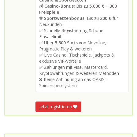
💰
Casino-Bonus:
Bis zu
5.000 €
+
300
Freispiele
⚽
Sportwettenbonus:
Bis zu
200 €
für
Neukunden
✅ Schnelle Registrierung & hohe
Einsatzlimits
✅ Über
5.500 Slots
von Novoline,
Pragmatic Play & weiteren
✅ Live Casino, Tischspiele, Jackpots &
exklusive VIP-Vorteile
✅ Zahlungen mit Visa, Mastercard,
Kryptowährungen & weiteren Methoden
❌ Keine Anbindung an das OASIS-
Spielersperrsystem
Jetzt registrieren