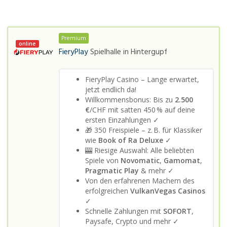
Premium
online
FieryPlay
Spielhalle in
Hintergupf
FieryPlay Casino – Lange erwartet,
jetzt endlich da!
Willkommensbonus: Bis zu
2.500
€
/CHF mit satten 450 % auf deine
ersten Einzahlungen ✓
🎁 350 Freispiele – z. B. für Klassiker
wie
Book of Ra Deluxe
✓
🎰 Riesige Auswahl: Alle beliebten
Spiele von
Novomatic
,
Gamomat
,
Pragmatic Play
& mehr ✓
Von den erfahrenen Machern des
erfolgreichen
VulkanVegas Casinos
✓
Schnelle Zahlungen mit
SOFORT
,
Paysafe, Crypto und mehr ✓