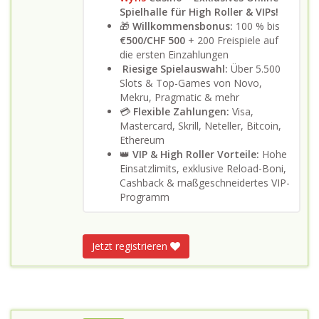
Spielhalle für High Roller & VIPs!
🎁
Willkommensbonus:
100 % bis
€500/CHF 500
+ 200 Freispiele auf
die ersten Einzahlungen
Riesige Spielauswahl:
Über 5.500
Slots & Top-Games von Novo,
Mekru, Pragmatic & mehr
💳
Flexible Zahlungen:
Visa,
Mastercard, Skrill, Neteller, Bitcoin,
Ethereum
👑
VIP & High Roller Vorteile:
Hohe
Einsatzlimits, exklusive Reload-Boni,
Cashback & maßgeschneidertes VIP-
Programm
Jetzt registrieren