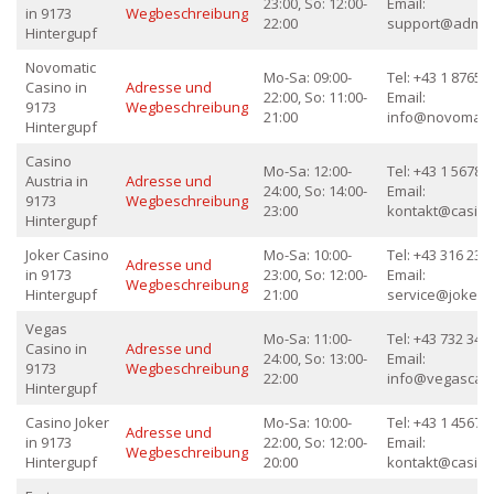
23:00, So: 12:00-
Email:
in 9173
Wegbeschreibung
22:00
support@admira
Hintergupf
Novomatic
Mo-Sa: 09:00-
Tel: +43 1 87654
Casino in
Adresse und
22:00, So: 11:00-
Email:
9173
Wegbeschreibung
21:00
info@novomatic
Hintergupf
Casino
Mo-Sa: 12:00-
Tel: +43 1 56789
Austria in
Adresse und
24:00, So: 14:00-
Email:
9173
Wegbeschreibung
23:00
kontakt@casino
Hintergupf
Joker Casino
Mo-Sa: 10:00-
Tel: +43 316 234
Adresse und
in 9173
23:00, So: 12:00-
Email:
Wegbeschreibung
Hintergupf
21:00
service@jokerca
Vegas
Mo-Sa: 11:00-
Tel: +43 732 345
Casino in
Adresse und
24:00, So: 13:00-
Email:
9173
Wegbeschreibung
22:00
info@vegascasi
Hintergupf
Casino Joker
Mo-Sa: 10:00-
Tel: +43 1 45678
Adresse und
in 9173
22:00, So: 12:00-
Email:
Wegbeschreibung
Hintergupf
20:00
kontakt@casino