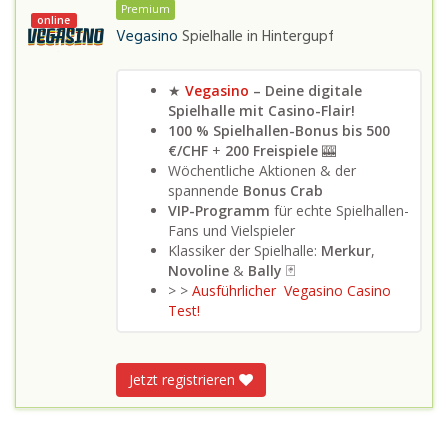
Premium
online
Vegasino
Spielhalle in
Hintergupf
★
Vegasino
– Deine digitale
Spielhalle mit Casino-Flair!
100 % Spielhallen-Bonus bis 500
€/CHF
+
200 Freispiele
🎰
Wöchentliche Aktionen & der
spannende
Bonus Crab
VIP-Programm
für echte Spielhallen-
Fans und Vielspieler
Klassiker der Spielhalle:
Merkur
,
Novoline
&
Bally
🃏
> >
Ausführlicher Vegasino Casino
Test!
Jetzt registrieren