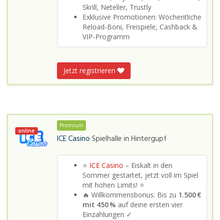
Skrill, Neteller, Trustly
Exklusive Promotionen: Wöchentliche
Reload-Boni, Freispiele, Cashback &
VIP-Programm
Jetzt registrieren
Premium
online
ICE Casino
Spielhalle in
Hintergupf
⭐
ICE Casino
– Eiskalt in den
Sommer gestartet, jetzt voll im Spiel
mit hohen Limits! ⭐
🔥 Willkommensbonus: Bis zu
1.500 €
mit 450 %
auf deine ersten vier
Einzahlungen ✓