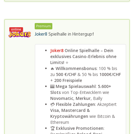
Premium
online
Joker8
Spielhalle in
Hintergupf
Joker8
Online Spielhalle – Dein
exklusives Casino-Erlebnis ohne
Limits!
⭐
🔥
Willkommensbonus
: 100 % bis
zu
500 €/CHF
& 50 % bis
1000€/CHF
+
200 Freispiele
🎰
Mega Spielauswahl
:
5.600+
Slots
von Top-Entwicklern wie
Novomatic
,
Merkur
, Bally
💳
Flexible Zahlungen
: Akzeptiert
Visa, Mastercard &
Kryptowährungen
wie Bitcoin &
Ethereum
🏆
Exklusive Promotionen
: