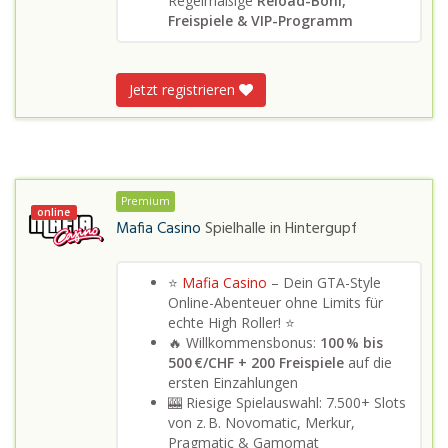
Regelmäßige
Reload-Boni,
Freispiele & VIP-Programm
Jetzt registrieren
Premium
online
Mafia Casino
Spielhalle in
Hintergupf
⭐
Mafia Casino
– Dein GTA-Style
Online-Abenteuer ohne Limits für
echte High Roller! ⭐
🔥 Willkommensbonus:
100 % bis
500 €/CHF + 200 Freispiele
auf die
ersten Einzahlungen
🎰 Riesige Spielauswahl: 7.500+ Slots
von z. B. Novomatic, Merkur,
Pragmatic & Gamomat