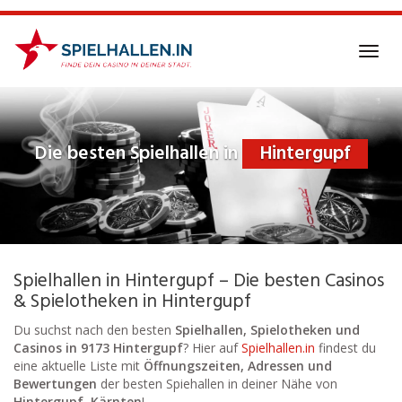
Skip
to
main
Toggl
content
navig
Die besten Spielhallen in
Hintergupf
Spielhallen in Hintergupf – Die besten Casinos
& Spielotheken in Hintergupf
Du suchst nach den besten
Spielhallen, Spielotheken und
Casinos in 9173 Hintergupf
? Hier auf
Spielhallen.in
findest du
eine aktuelle Liste mit
Öffnungszeiten, Adressen und
Bewertungen
der besten Spiehallen in deiner Nähe von
Hintergupf, Kärnten
!