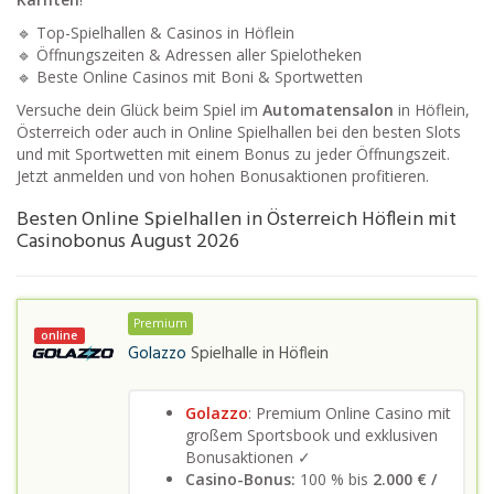
🔹 Top-Spielhallen & Casinos in Höflein
🔹 Öffnungszeiten & Adressen aller Spielotheken
🔹 Beste Online Casinos mit Boni & Sportwetten
Versuche dein Glück beim Spiel im
Automatensalon
in Höflein,
Österreich oder auch in Online Spielhallen bei den besten Slots
und mit Sportwetten mit einem Bonus zu jeder Öffnungszeit.
Jetzt anmelden und von hohen Bonusaktionen profitieren.
Besten Online Spielhallen in Österreich Höflein mit
Casinobonus August 2026
Premium
online
Golazzo
Spielhalle in
Höflein
Golazzo
: Premium Online Casino mit
großem Sportsbook und exklusiven
Bonusaktionen ✓
Casino-Bonus:
100 % bis
2.000 € /