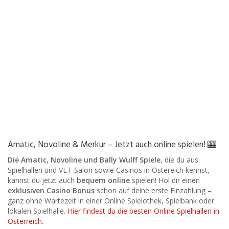
Amatic, Novoline & Merkur – Jetzt auch online spielen! 🎰
Die Amatic, Novoline und Bally Wulff Spiele
, die du aus
Spielhallen und VLT-Salon sowie Casinos in Östereich kennst,
kannst du jetzt auch
bequem online
spielen! Hol dir einen
exklusiven Casino Bonus
schon auf deine erste Einzahlung –
ganz ohne Wartezeit in einer Online Spielothek, Spielbank oder
lokalen Spielhalle.
Hier findest du die besten Online Spielhallen in
Österreich.