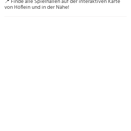
📍 Finde alle Spielhallen auf der interaktiven Karte
von Höflein und in der Nähe!