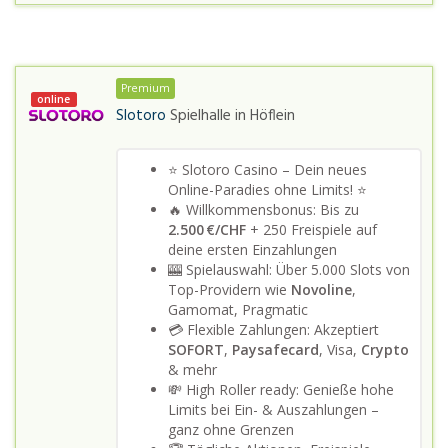
Premium
online
Slotoro
Spielhalle in
Höflein
⭐ Slotoro Casino – Dein neues
Online-Paradies ohne Limits! ⭐
🔥 Willkommensbonus: Bis zu
2.500 €/CHF
+ 250 Freispiele auf
deine ersten Einzahlungen
🎰 Spielauswahl: Über 5.000 Slots von
Top-Providern wie
Novoline
,
Gamomat, Pragmatic
💳 Flexible Zahlungen: Akzeptiert
SOFORT
,
Paysafecard
, Visa,
Crypto
& mehr
💸 High Roller ready: Genieße hohe
Limits bei Ein- & Auszahlungen –
ganz ohne Grenzen