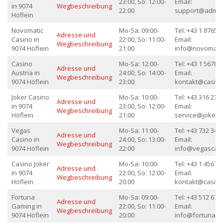
23:00, So: 12:00-
Email:
in 9074
Wegbeschreibung
22:00
support@admira
Höflein
Novomatic
Mo-Sa: 09:00-
Tel: +43 1 87654
Adresse und
Casino in
22:00, So: 11:00-
Email:
Wegbeschreibung
9074 Höflein
21:00
info@novomatic
Casino
Mo-Sa: 12:00-
Tel: +43 1 56789
Adresse und
Austria in
24:00, So: 14:00-
Email:
Wegbeschreibung
9074 Höflein
23:00
kontakt@casino
Joker Casino
Mo-Sa: 10:00-
Tel: +43 316 234
Adresse und
in 9074
23:00, So: 12:00-
Email:
Wegbeschreibung
Höflein
21:00
service@jokerca
Vegas
Mo-Sa: 11:00-
Tel: +43 732 345
Adresse und
Casino in
24:00, So: 13:00-
Email:
Wegbeschreibung
9074 Höflein
22:00
info@vegascasi
Casino Joker
Mo-Sa: 10:00-
Tel: +43 1 45678
Adresse und
in 9074
22:00, So: 12:00-
Email:
Wegbeschreibung
Höflein
20:00
kontakt@casino
Fortuna
Mo-Sa: 09:00-
Tel: +43 512 678
Adresse und
Gaming in
22:00, So: 11:00-
Email:
Wegbeschreibung
9074 Höflein
20:00
info@fortunaga