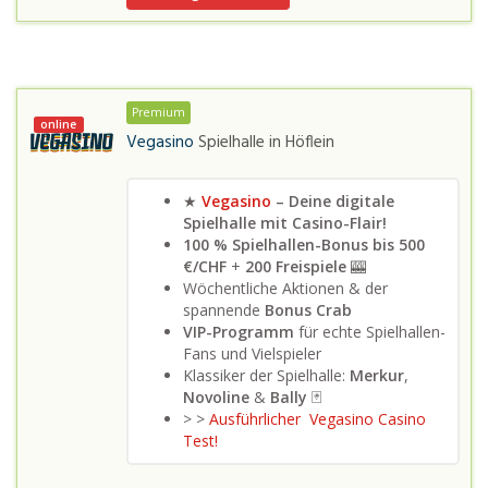
Premium
online
Vegasino
Spielhalle in
Höflein
★
Vegasino
– Deine digitale
Spielhalle mit Casino-Flair!
100 % Spielhallen-Bonus bis 500
€/CHF
+
200 Freispiele
🎰
Wöchentliche Aktionen & der
spannende
Bonus Crab
VIP-Programm
für echte Spielhallen-
Fans und Vielspieler
Klassiker der Spielhalle:
Merkur
,
Novoline
&
Bally
🃏
> >
Ausführlicher Vegasino Casino
Test!