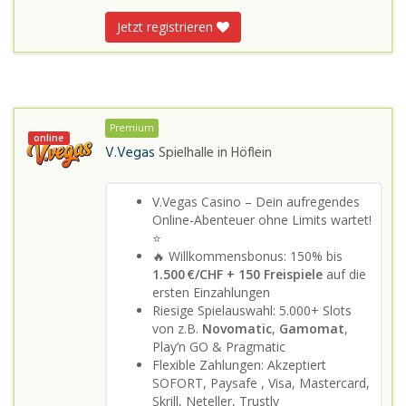
Jetzt registrieren
Premium
online
V.Vegas
Spielhalle in
Höflein
V.Vegas Casino – Dein aufregendes
Online-Abenteuer ohne Limits wartet!
⭐
🔥 Willkommensbonus: 150% bis
1.500 €/CHF + 150 Freispiele
auf die
ersten Einzahlungen
Riesige Spielauswahl: 5.000+ Slots
von z.B.
Novomatic
,
Gamomat
,
Play’n GO & Pragmatic
Flexible Zahlungen: Akzeptiert
SOFORT, Paysafe , Visa, Mastercard,
Skrill, Neteller, Trustly