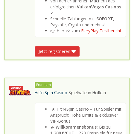
Von den erfahrenen Machern des
erfolgreichen
VulkanVegas Casinos
✓
Schnelle Zahlungen mit
SOFORT
,
Paysafe, Crypto und mehr ✓
👉 Hier >> zum
FieryPlay Testbericht
Jetzt registrieren
Premium
online
Hit’n’Spin Casino
Spielhalle in
Höflein
★ Hit’N’Spin Casino – Für Spieler mit
Anspruch: Hohe Limits & exklusiver
VIP-Bonus!
🔥
Willkommensbonus:
Bis zu
1.200 €/CHF
+ 220 Freispiele für neue