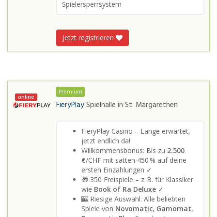
Spielersperrsystem
Jetzt registrieren
Premium
online
FieryPlay
Spielhalle in
St. Margarethen
FieryPlay Casino – Lange erwartet,
jetzt endlich da!
Willkommensbonus: Bis zu
2.500
€
/CHF mit satten 450 % auf deine
ersten Einzahlungen ✓
🎁 350 Freispiele – z. B. für Klassiker
wie
Book of Ra Deluxe
✓
🎰 Riesige Auswahl: Alle beliebten
Spiele von
Novomatic
,
Gamomat
,