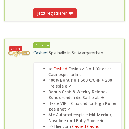
Jetzt registrieren
Premium
online
Cashed
Spielhalle in
St. Margarethen
★
Cashed
Casino > No.1 für edles
Casinospiel online!
100% Bonus bis 500 €/CHF + 200
Freispiele ✓
Bonus Crab &
Weekly Reload-
Bonus
runden die Sache ab ★
Beste VIP – Club und für
High Roller
geeignet
✓
Alle Automatenspiele inkl.
Merkur,
Novoline und Bally Spiele ★
>> Hier zum
Cashed Casino