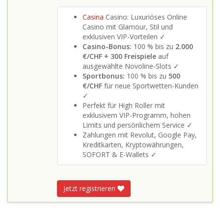
Casina
Casino: Luxuriöses Online
Casino mit Glamour, Stil und
exklusiven VIP-Vorteilen ✓
Casino-Bonus:
100 % bis zu
2.000
€/CHF + 300 Freispiele
auf
ausgewählte Novoline-Slots ✓
Sportbonus:
100 % bis zu
500
€/CHF
für neue Sportwetten-Kunden
✓
Perfekt für High Roller mit
exklusivem VIP-Programm, hohen
Limits und persönlichem Service ✓
Zahlungen mit Revolut, Google Pay,
Kreditkarten, Kryptowährungen,
SOFORT & E-Wallets ✓
Jetzt registrieren