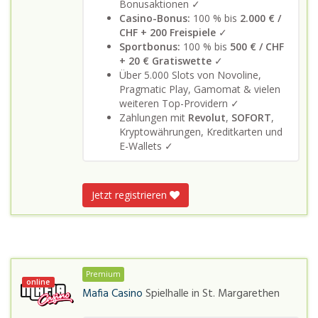
Bonusaktionen ✓
Casino-Bonus:
100 % bis
2.000 € /
CHF + 200 Freispiele
✓
Sportbonus:
100 % bis
500 € / CHF
+ 20 € Gratiswette
✓
Über 5.000 Slots von Novoline,
Pragmatic Play, Gamomat & vielen
weiteren Top-Providern ✓
Zahlungen mit
Revolut
,
SOFORT
,
Kryptowährungen, Kreditkarten und
E-Wallets ✓
Jetzt registrieren
Premium
online
Mafia Casino
Spielhalle in
St. Margarethen