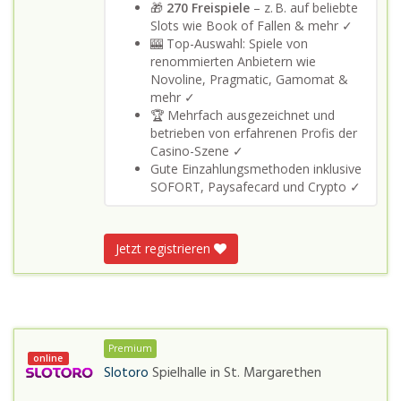
🎁
270 Freispiele
– z. B. auf beliebte
Slots wie Book of Fallen & mehr ✓
🎰 Top-Auswahl: Spiele von
renommierten Anbietern wie
Novoline, Pragmatic, Gamomat &
mehr ✓
🏆 Mehrfach ausgezeichnet und
betrieben von erfahrenen Profis der
Casino-Szene ✓
Gute Einzahlungsmethoden inklusive
SOFORT, Paysafecard und Crypto ✓
Jetzt registrieren
Premium
online
Slotoro
Spielhalle in
St. Margarethen