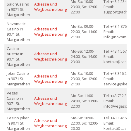
Mo-Sa: 10:00-
Tel: +43 1 23456
SalonCasino
Adresse und
23:00, So: 12:00-
Email:
in 9071 St.
Wegbeschreibung
22:00
support@admira
Margarethen
Novomatic
Mo-Sa: 09:00-
Tel: +43 1 87654
Casino in
Adresse und
22:00, So: 11:00-
Email:
9071 St.
Wegbeschreibung
21:00
info@novomatic
Margarethen
Casino
Mo-Sa: 12:00-
Tel: +43 1 56789
Austria in
Adresse und
24:00, So: 14:00-
Email:
9071 St.
Wegbeschreibung
23:00
kontakt@casino
Margarethen
Joker Casino
Mo-Sa: 10:00-
Tel: +43 316 234
Adresse und
in 9071 St.
23:00, So: 12:00-
Email:
Wegbeschreibung
Margarethen
21:00
service@jokerc
Vegas
Mo-Sa: 11:00-
Tel: +43 732 345
Casino in
Adresse und
24:00, So: 13:00-
Email:
9071 St.
Wegbeschreibung
22:00
info@vegascasi
Margarethen
Casino Joker
Mo-Sa: 10:00-
Tel: +43 1 45678
Adresse und
in 9071 St.
22:00, So: 12:00-
Email:
Wegbeschreibung
Margarethen
20:00
kontakt@casino