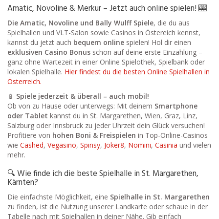
Amatic, Novoline & Merkur – Jetzt auch online spielen! 🎰
Die Amatic, Novoline und Bally Wulff Spiele
, die du aus
Spielhallen und VLT-Salon sowie Casinos in Östereich kennst,
kannst du jetzt auch
bequem online
spielen! Hol dir einen
exklusiven Casino Bonus
schon auf deine erste Einzahlung –
ganz ohne Wartezeit in einer Online Spielothek, Spielbank oder
lokalen Spielhalle.
Hier findest du die besten Online Spielhallen in
Österreich.
📱
Spiele jederzeit & überall – auch mobil!
Ob von zu Hause oder unterwegs: Mit deinem
Smartphone
oder Tablet
kannst du in St. Margarethen, Wien, Graz, Linz,
Salzburg oder Innsbruck zu jeder Uhrzeit dein Glück versuchen!
Profitiere von
hohen Boni & Freispielen
in Top-Online-Casinos
wie
Cashed
,
Vegasino
,
Spinsy
,
Joker8
,
Nomini
,
Casinia
und vielen
mehr.
🔍 Wie finde ich die beste Spielhalle in St. Margarethen,
Kärnten?
Die einfachste Möglichkeit, eine
Spielhalle in St. Margarethen
zu finden, ist die Nutzung unserer Landkarte oder schaue in der
Tabelle nach mit Spielhallen in deiner Nähe. Gib einfach