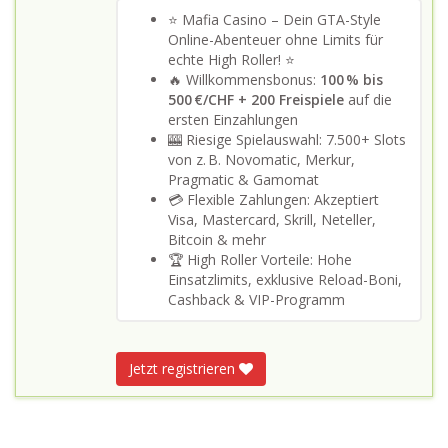
⭐ Mafia Casino – Dein GTA-Style
Online-Abenteuer ohne Limits für
echte High Roller! ⭐
🔥 Willkommensbonus:
100 % bis
500 €/CHF + 200 Freispiele
auf die
ersten Einzahlungen
🎰 Riesige Spielauswahl: 7.500+ Slots
von z. B. Novomatic, Merkur,
Pragmatic & Gamomat
💳 Flexible Zahlungen: Akzeptiert
Visa, Mastercard, Skrill, Neteller,
Bitcoin & mehr
🏆 High Roller Vorteile: Hohe
Einsatzlimits, exklusive Reload-Boni,
Cashback & VIP-Programm
Jetzt registrieren