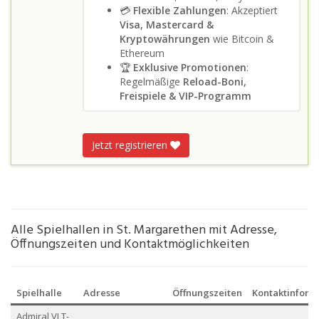
💳
Flexible Zahlungen
: Akzeptiert
Visa, Mastercard &
Kryptowährungen
wie Bitcoin &
Ethereum
🏆
Exklusive Promotionen
:
Regelmäßige
Reload-Boni,
Freispiele & VIP-Programm
Jetzt registrieren
Alle Spielhallen in St. Margarethen mit Adresse,
Öffnungszeiten und Kontaktmöglichkeiten
Spielhalle
Adresse
Öffnungszeiten
Kontaktinform
Admiral VLT-