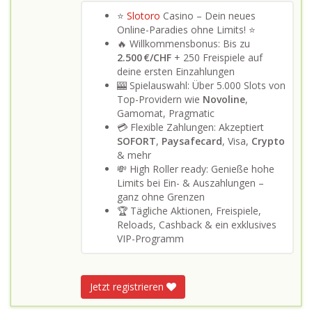
⭐
Slotoro
Casino – Dein neues
Online-Paradies ohne Limits! ⭐
🔥 Willkommensbonus: Bis zu
2.500 €/CHF
+ 250 Freispiele auf
deine ersten Einzahlungen
🎰 Spielauswahl: Über 5.000 Slots von
Top-Providern wie
Novoline
,
Gamomat, Pragmatic
💳 Flexible Zahlungen: Akzeptiert
SOFORT
,
Paysafecard
, Visa,
Crypto
& mehr
💸 High Roller ready: Genieße hohe
Limits bei Ein- & Auszahlungen –
ganz ohne Grenzen
🏆 Tägliche Aktionen, Freispiele,
Reloads, Cashback & ein exklusives
VIP-Programm
Jetzt registrieren