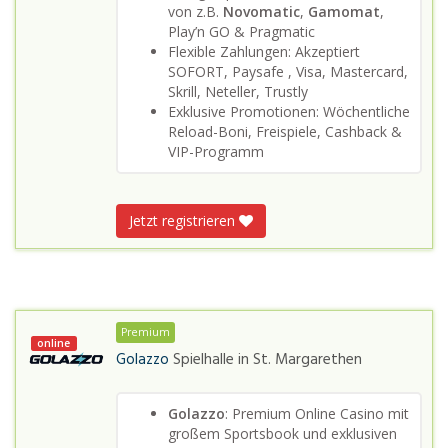
von z.B.
Novomatic
,
Gamomat
,
Play’n GO & Pragmatic
Flexible Zahlungen: Akzeptiert
SOFORT, Paysafe , Visa, Mastercard,
Skrill, Neteller, Trustly
Exklusive Promotionen: Wöchentliche
Reload-Boni, Freispiele, Cashback &
VIP-Programm
Jetzt registrieren
Premium
online
Golazzo
Spielhalle in
St. Margarethen
Golazzo
: Premium Online Casino mit
großem Sportsbook und exklusiven