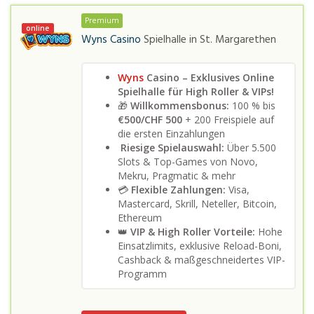
Premium
online
Wyns Casino
Spielhalle in
St. Margarethen
Wyns
Casino – Exklusives Online
Spielhalle für High Roller & VIPs!
🎁
Willkommensbonus:
100 % bis
€500/CHF 500
+ 200 Freispiele auf
die ersten Einzahlungen
Riesige Spielauswahl:
Über 5.500
Slots & Top-Games von Novo,
Mekru, Pragmatic & mehr
💳
Flexible Zahlungen:
Visa,
Mastercard, Skrill, Neteller, Bitcoin,
Ethereum
👑
VIP & High Roller Vorteile:
Hohe
Einsatzlimits, exklusive Reload-Boni,
Cashback & maßgeschneidertes VIP-
Programm