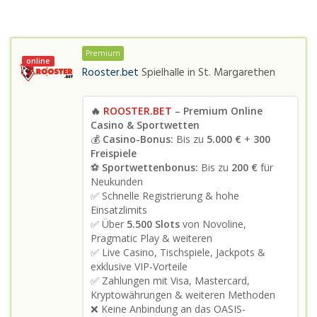
Premium
online
Rooster.bet
Spielhalle in
St. Margarethen
🔥
ROOSTER.BET
– Premium Online
Casino & Sportwetten
💰
Casino-Bonus:
Bis zu
5.000 €
+
300
Freispiele
⚽
Sportwettenbonus:
Bis zu
200 €
für
Neukunden
✅ Schnelle Registrierung & hohe
Einsatzlimits
✅ Über
5.500 Slots
von Novoline,
Pragmatic Play & weiteren
✅ Live Casino, Tischspiele, Jackpots &
exklusive VIP-Vorteile
✅ Zahlungen mit Visa, Mastercard,
Kryptowährungen & weiteren Methoden
❌ Keine Anbindung an das OASIS-