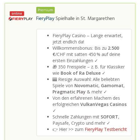
Premium
online
FieryPlay
Spielhalle in
St. Margarethen
FieryPlay Casino – Lange erwartet,
jetzt endlich da!
Willkommensbonus: Bis zu
2.500
€
/CHF mit satten 450 % auf deine
ersten Einzahlungen ✓
🎁 350 Freispiele – z. B. für Klassiker
wie
Book of Ra Deluxe
✓
🎰 Riesige Auswahl: Alle beliebten
Spiele von
Novomatic
,
Gamomat
,
Pragmatic Play
& mehr ✓
Von den erfahrenen Machern des
erfolgreichen
VulkanVegas Casinos
✓
Schnelle Zahlungen mit
SOFORT
,
Paysafe, Crypto und mehr ✓
👉 Hier >> zum
FieryPlay Testbericht