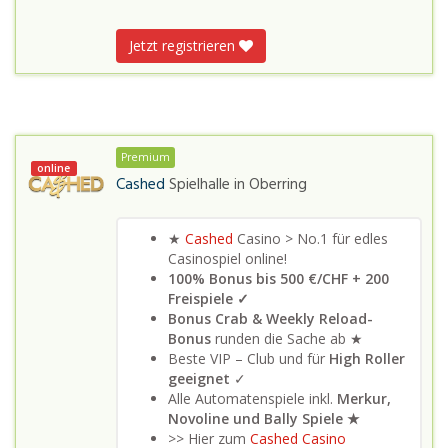
Jetzt registrieren
Premium
online
Cashed
Spielhalle in
Oberring
★
Cashed
Casino > No.1 für edles
Casinospiel online!
100% Bonus bis 500 €/CHF + 200
Freispiele ✓
Bonus Crab &
Weekly Reload-
Bonus
runden die Sache ab ★
Beste VIP – Club und für
High Roller
geeignet
✓
Alle Automatenspiele inkl.
Merkur,
Novoline und Bally Spiele ★
>> Hier zum
Cashed Casino