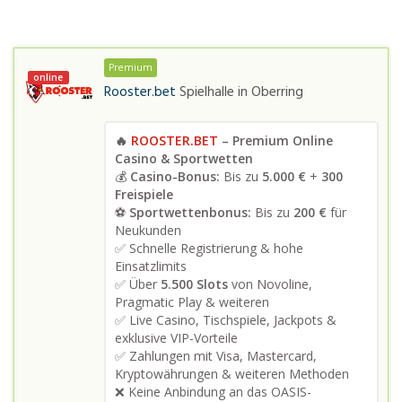
Premium
online
Rooster.bet
Spielhalle in
Oberring
🔥
ROOSTER.BET
– Premium Online
Casino & Sportwetten
💰
Casino-Bonus:
Bis zu
5.000 €
+
300
Freispiele
⚽
Sportwettenbonus:
Bis zu
200 €
für
Neukunden
✅ Schnelle Registrierung & hohe
Einsatzlimits
✅ Über
5.500 Slots
von Novoline,
Pragmatic Play & weiteren
✅ Live Casino, Tischspiele, Jackpots &
exklusive VIP-Vorteile
✅ Zahlungen mit Visa, Mastercard,
Kryptowährungen & weiteren Methoden
❌ Keine Anbindung an das OASIS-