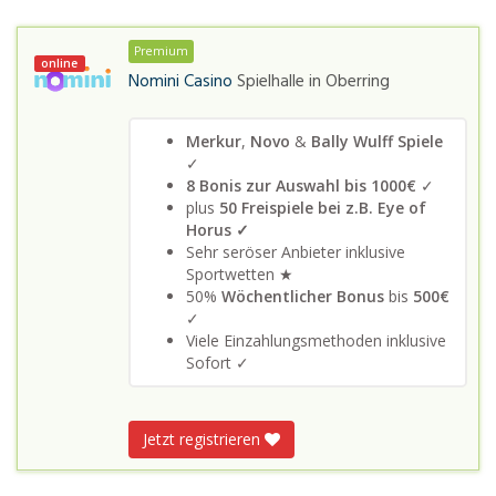
Premium
online
Nomini Casino
Spielhalle in
Oberring
Merkur
,
Novo
&
Bally Wulff Spiele
✓
8 Bonis zur Auswahl bis 1000€
✓
plus
50 Freispiele bei z.B. Eye of
Horus ✓
Sehr seröser Anbieter inklusive
Sportwetten ★
50%
Wöchentlicher Bonus
bis
500€
✓
Viele Einzahlungsmethoden inklusive
Sofort ✓
Jetzt registrieren