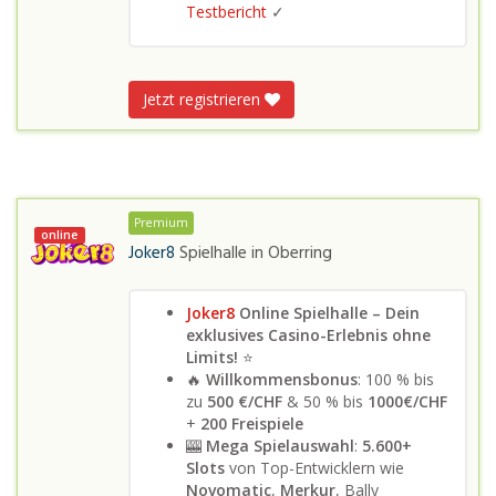
Testbericht
✓
Jetzt registrieren
Premium
online
Joker8
Spielhalle in
Oberring
Joker8
Online Spielhalle – Dein
exklusives Casino-Erlebnis ohne
Limits!
⭐
🔥
Willkommensbonus
: 100 % bis
zu
500 €/CHF
& 50 % bis
1000€/CHF
+
200 Freispiele
🎰
Mega Spielauswahl
:
5.600+
Slots
von Top-Entwicklern wie
Novomatic
,
Merkur
, Bally