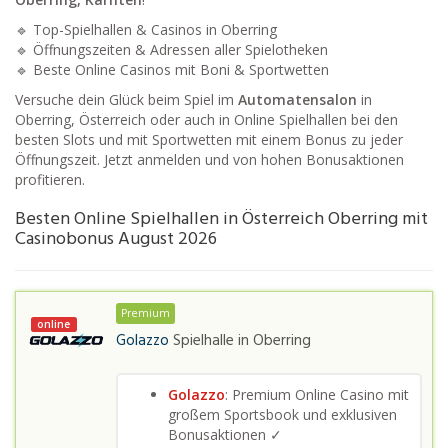
🔹 Top-Spielhallen & Casinos in Oberring
🔹 Öffnungszeiten & Adressen aller Spielotheken
🔹 Beste Online Casinos mit Boni & Sportwetten
Versuche dein Glück beim Spiel im
Automatensalon
in
Oberring, Österreich oder auch in Online Spielhallen bei den
besten Slots und mit Sportwetten mit einem Bonus zu jeder
Öffnungszeit. Jetzt anmelden und von hohen Bonusaktionen
profitieren.
Besten Online Spielhallen in Österreich Oberring mit
Casinobonus August 2026
Premium
online
Golazzo
Spielhalle in
Oberring
Golazzo
: Premium Online Casino mit
großem Sportsbook und exklusiven
Bonusaktionen ✓