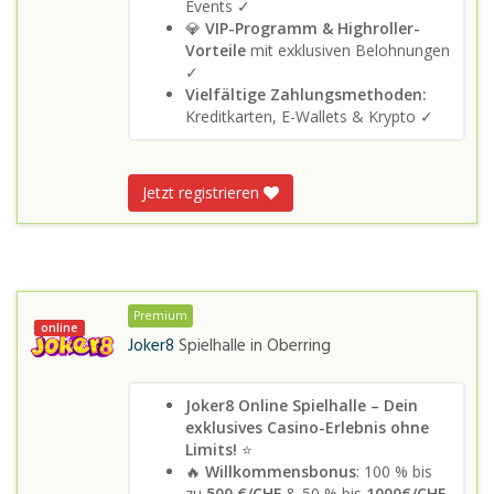
Events ✓
💎
VIP-Programm & Highroller-
Vorteile
mit exklusiven Belohnungen
✓
Vielfältige Zahlungsmethoden:
Kreditkarten, E-Wallets & Krypto ✓
Jetzt registrieren
Premium
online
Joker8
Spielhalle in
Oberring
Joker8 Online Spielhalle – Dein
exklusives Casino-Erlebnis ohne
Limits!
⭐
🔥
Willkommensbonus
: 100 % bis
zu
500 €/CHF
& 50 % bis
1000€/CHF