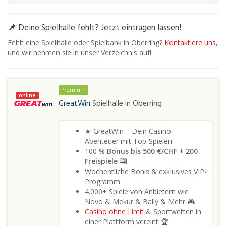
📌
Deine Spielhalle fehlt? Jetzt eintragen lassen!
Fehlt eine Spielhalle oder Spielbank in Oberring?
Kontaktiere uns
,
und wir nehmen sie in unser Verzeichnis auf!
Premium
online
GreatWin
Spielhalle in
Oberring
★ GreatWin – Dein Casino-
Abenteuer mit Top-Spielen!
100 %
Bonus bis 500 €/CHF + 200
Freispiele
🎰
Wöchentliche Bonis & exklusives VIP-
Programm
4.000+ Spiele von Anbietern wie
Novo & Mekur & Bally & Mehr 🎮
Casino ohne Limit
& Sportwetten in
einer Plattform vereint 🏆