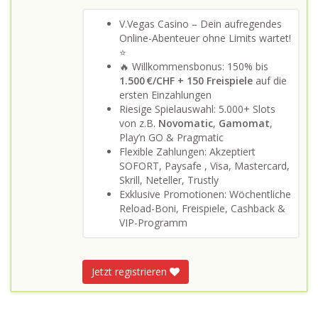
V.Vegas Casino – Dein aufregendes
Online-Abenteuer ohne Limits wartet!
⭐
🔥 Willkommensbonus: 150% bis
1.500 €/CHF + 150 Freispiele
auf die
ersten Einzahlungen
Riesige Spielauswahl: 5.000+ Slots
von z.B.
Novomatic
,
Gamomat
,
Play’n GO & Pragmatic
Flexible Zahlungen: Akzeptiert
SOFORT, Paysafe , Visa, Mastercard,
Skrill, Neteller, Trustly
Exklusive Promotionen: Wöchentliche
Reload-Boni, Freispiele, Cashback &
VIP-Programm
Jetzt registrieren