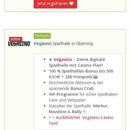
Jetzt registrieren
Premium
online
Vegasino
Spielhalle in
Oberring
★
Vegasino
– Deine digitale
Spielhalle mit Casino-Flair!
100 % Spielhallen-Bonus bis 500
€/CHF
+
200 Freispiele
🎰
Wöchentliche Aktionen & der
spannende
Bonus Crab
VIP-Programm
für echte Spielhallen-
Fans und Vielspieler
Klassiker der Spielhalle:
Merkur
,
Novoline
&
Bally
🃏
> >
Ausführlicher Vegasino Casino
Test!