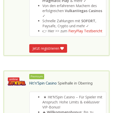
Pragmatic Play
& mehr ✓
Von den erfahrenen Machern des
erfolgreichen
VulkanVegas Casinos
✓
Schnelle Zahlungen mit
SOFORT
,
Paysafe, Crypto und mehr ✓
👉 Hier >> zum
FieryPlay Testbericht
Jetzt registrieren
Premium
online
Hit’n’Spin Casino
Spielhalle in
Oberring
★ Hit’N’Spin Casino – Für Spieler mit
Anspruch: Hohe Limits & exklusiver
VIP-Bonus!
🔥
Willkommensbonus:
Bis zu