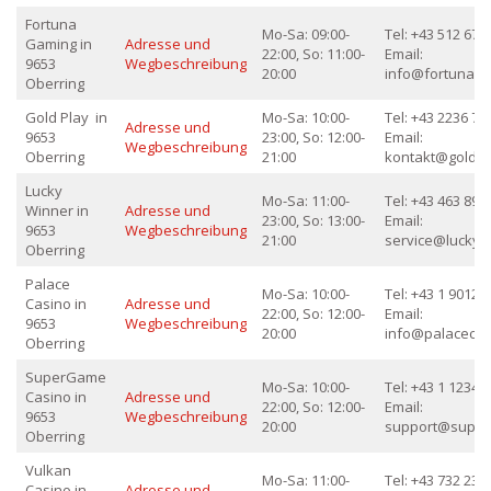
Fortuna
Mo-Sa: 09:00-
Tel: +43 512 678
Gaming in
Adresse und
22:00, So: 11:00-
Email:
9653
Wegbeschreibung
20:00
info@fortunaga
Oberring
Gold Play in
Mo-Sa: 10:00-
Tel: +43 2236 78
Adresse und
9653
23:00, So: 12:00-
Email:
Wegbeschreibung
Oberring
21:00
kontakt@goldpl
Lucky
Mo-Sa: 11:00-
Tel: +43 463 890
Winner in
Adresse und
23:00, So: 13:00-
Email:
9653
Wegbeschreibung
21:00
service@luckyw
Oberring
Palace
Mo-Sa: 10:00-
Tel: +43 1 90123
Casino in
Adresse und
22:00, So: 12:00-
Email:
9653
Wegbeschreibung
20:00
info@palacecas
Oberring
SuperGame
Mo-Sa: 10:00-
Tel: +43 1 12345
Casino in
Adresse und
22:00, So: 12:00-
Email:
9653
Wegbeschreibung
20:00
support@super
Oberring
Vulkan
Mo-Sa: 11:00-
Tel: +43 732 234
Casino in
Adresse und