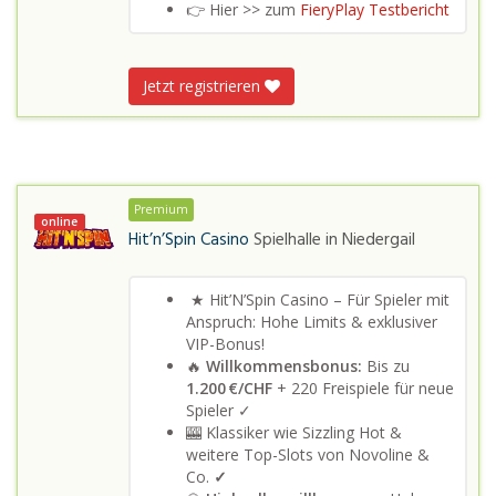
👉 Hier >> zum
FieryPlay Testbericht
Jetzt registrieren
Premium
online
Hit’n’Spin Casino
Spielhalle in
Niedergail
★ Hit’N’Spin Casino – Für Spieler mit
Anspruch: Hohe Limits & exklusiver
VIP-Bonus!
🔥
Willkommensbonus:
Bis zu
1.200 €/CHF
+ 220 Freispiele für neue
Spieler ✓
🎰 Klassiker wie Sizzling Hot &
weitere Top-Slots von Novoline &
Co.
✓