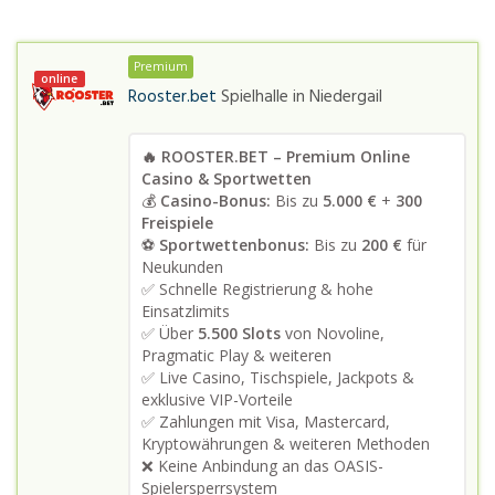
Premium
online
Rooster.bet
Spielhalle in
Niedergail
🔥 ROOSTER.BET – Premium Online
Casino & Sportwetten
💰
Casino-Bonus:
Bis zu
5.000 €
+
300
Freispiele
⚽
Sportwettenbonus:
Bis zu
200 €
für
Neukunden
✅ Schnelle Registrierung & hohe
Einsatzlimits
✅ Über
5.500 Slots
von Novoline,
Pragmatic Play & weiteren
✅ Live Casino, Tischspiele, Jackpots &
exklusive VIP-Vorteile
✅ Zahlungen mit Visa, Mastercard,
Kryptowährungen & weiteren Methoden
❌ Keine Anbindung an das OASIS-
Spielersperrsystem