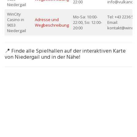
22:00
info@vulkancas
Niedergail
WinCity
Mo-Sa: 10:00-
Tel: +43 2236 56
Casino in
Adresse und
22:00, So: 12:00-
Email:
9653
Wegbeschreibung
20:00
kontakt@wincity
Niedergail
📍 Finde alle Spielhallen auf der interaktiven Karte
von Niedergail und in der Nähe!