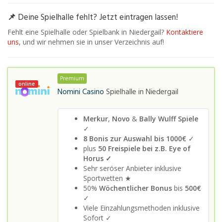
📌
Deine Spielhalle fehlt? Jetzt eintragen lassen!
Fehlt eine Spielhalle oder Spielbank in Niedergail?
Kontaktiere
uns
, und wir nehmen sie in unser Verzeichnis auf!
Premium
online
Nomini Casino
Spielhalle in
Niedergail
Merkur
,
Novo
&
Bally Wulff Spiele
✓
8 Bonis zur Auswahl bis 1000€
✓
plus
50 Freispiele bei z.B. Eye of
Horus ✓
Sehr seröser Anbieter inklusive
Sportwetten ★
50%
Wöchentlicher Bonus
bis
500€
✓
Viele Einzahlungsmethoden inklusive
Sofort ✓