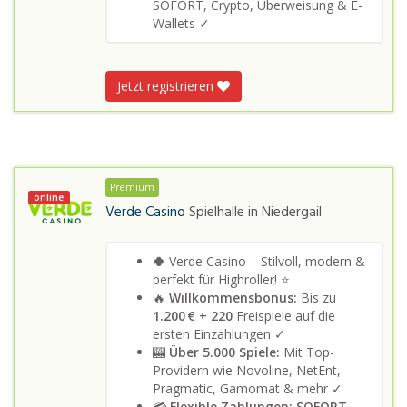
SOFORT, Crypto, Überweisung & E-
Wallets ✓
Jetzt registrieren
Premium
online
Verde Casino
Spielhalle in
Niedergail
🍀
Verde Casino – Stilvoll, modern &
perfekt für Highroller! ⭐
🔥
Willkommensbonus:
Bis zu
1.200 € + 220
Freispiele auf die
ersten Einzahlungen ✓
🎰
Über 5.000 Spiele:
Mit Top-
Providern wie Novoline, NetEnt,
Pragmatic, Gamomat & mehr ✓
💳
Flexible Zahlungen:
SOFORT
,