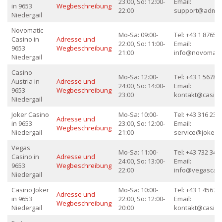
23:00, So: 12:00-
Email:
in 9653
Wegbeschreibung
22:00
support@admira
Niedergail
Novomatic
Mo-Sa: 09:00-
Tel: +43 1 87654
Casino in
Adresse und
22:00, So: 11:00-
Email:
9653
Wegbeschreibung
21:00
info@novomatic
Niedergail
Casino
Mo-Sa: 12:00-
Tel: +43 1 56789
Austria in
Adresse und
24:00, So: 14:00-
Email:
9653
Wegbeschreibung
23:00
kontakt@casino
Niedergail
Joker Casino
Mo-Sa: 10:00-
Tel: +43 316 234
Adresse und
in 9653
23:00, So: 12:00-
Email:
Wegbeschreibung
Niedergail
21:00
service@jokerca
Vegas
Mo-Sa: 11:00-
Tel: +43 732 345
Casino in
Adresse und
24:00, So: 13:00-
Email:
9653
Wegbeschreibung
22:00
info@vegascasi
Niedergail
Casino Joker
Mo-Sa: 10:00-
Tel: +43 1 45678
Adresse und
in 9653
22:00, So: 12:00-
Email:
Wegbeschreibung
Niedergail
20:00
kontakt@casino