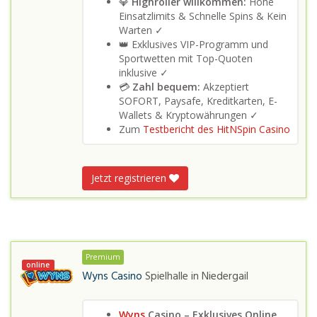
💎
Highroller willkommen:
Hohe
Einsatzlimits & Schnelle Spins & Kein
Warten ✓
👑 Exklusives VIP-Programm und
Sportwetten mit Top-Quoten
inklusive ✓
💳
Zahl bequem:
Akzeptiert
SOFORT, Paysafe, Kreditkarten, E-
Wallets & Kryptowährungen ✓
Zum
Testbericht des HitNSpin Casino
Jetzt registrieren
Premium
online
Wyns Casino
Spielhalle in
Niedergail
Wyns
Casino – Exklusives Online