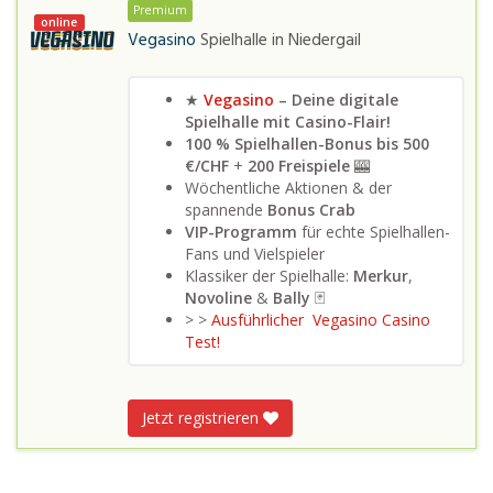
Premium
online
Vegasino
Spielhalle in
Niedergail
★
Vegasino
– Deine digitale
Spielhalle mit Casino-Flair!
100 % Spielhallen-Bonus bis 500
€/CHF
+
200 Freispiele
🎰
Wöchentliche Aktionen & der
spannende
Bonus Crab
VIP-Programm
für echte Spielhallen-
Fans und Vielspieler
Klassiker der Spielhalle:
Merkur
,
Novoline
&
Bally
🃏
> >
Ausführlicher Vegasino Casino
Test!
Jetzt registrieren