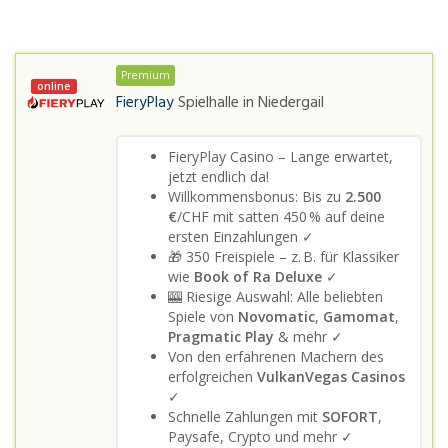
Premium
online
FieryPlay
Spielhalle in
Niedergail
FieryPlay Casino – Lange erwartet,
jetzt endlich da!
Willkommensbonus: Bis zu
2.500
€
/CHF mit satten 450 % auf deine
ersten Einzahlungen ✓
🎁 350 Freispiele – z. B. für Klassiker
wie
Book of Ra Deluxe
✓
🎰 Riesige Auswahl: Alle beliebten
Spiele von
Novomatic
,
Gamomat
,
Pragmatic Play
& mehr ✓
Von den erfahrenen Machern des
erfolgreichen
VulkanVegas Casinos
✓
Schnelle Zahlungen mit
SOFORT
,
Paysafe, Crypto und mehr ✓