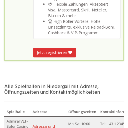
💳 Flexible Zahlungen: Akzeptiert
Visa, Mastercard, Skrill, Neteller,
Bitcoin & mehr
🏆 High Roller Vorteile: Hohe
Einsatzlimits, exklusive Reload-Boni,
Cashback & VIP-Programm
Jetzt registrieren
Alle Spielhallen in Niedergail mit Adresse,
Öffnungszeiten und Kontaktmöglichkeiten
Spielhalle
Adresse
Öffnungszeiten
Kontaktinform
Admiral VLT-
Mo-Sa: 10:00-
Tel: +43 1 23456
SalonCasino
Adresse und