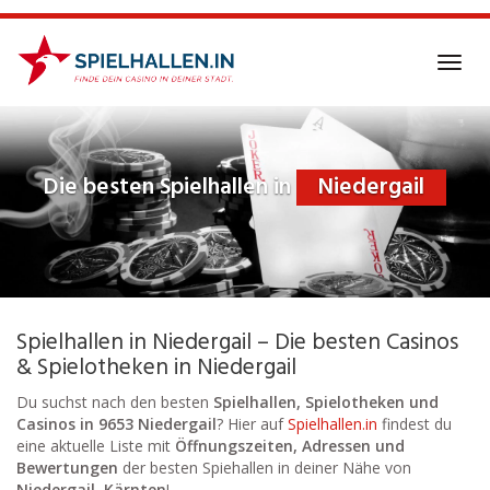
Skip
to
main
Toggl
content
navig
Die besten Spielhallen in
Niedergail
Spielhallen in Niedergail – Die besten Casinos
& Spielotheken in Niedergail
Du suchst nach den besten
Spielhallen, Spielotheken und
Casinos in 9653 Niedergail
? Hier auf
Spielhallen.in
findest du
eine aktuelle Liste mit
Öffnungszeiten, Adressen und
Bewertungen
der besten Spiehallen in deiner Nähe von
Niedergail, Kärnten
!