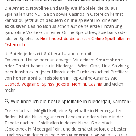
Die Amatic, Novoline und Bally Wulff Spiele
, die du aus
Spielhallen und VLT-Salon sowie Casinos in Östereich kennst,
kannst du jetzt auch
bequem online
spielen! Hol dir einen
exklusiven Casino Bonus
schon auf deine erste Einzahlung –
ganz ohne Wartezeit in einer Online Spielothek, Spielbank oder
lokalen Spielhalle.
Hier findest du die besten Online Spielhallen in
Österreich.
📱
Spiele jederzeit & überall – auch mobil!
Ob von zu Hause oder unterwegs: Mit deinem
Smartphone
oder Tablet
kannst du in Niedergail, Wien, Graz, Linz, Salzburg
oder Innsbruck zu jeder Uhrzeit dein Glück versuchen! Profitiere
von
hohen Boni & Freispielen
in Top-Online-Casinos wie
Cashed
,
Vegasino
,
Spinsy
,
Joker8
,
Nomini
,
Casinia
und vielen
mehr.
🔍 Wie finde ich die beste Spielhalle in Niedergail, Kärnten?
Die einfachste Möglichkeit, eine
Spielhalle in Niedergail
zu
finden, ist die Nutzung unserer Landkarte oder schaue in der
Tabelle nach mit Spielhallen in deiner Nähe. Gib einfach
„Spielothek in Niedergail“ ein, und du erhältst sofort die besten
Ergebnisse in deiner Nähe (
9653 Niedergail
) (46.6836/12.8383).