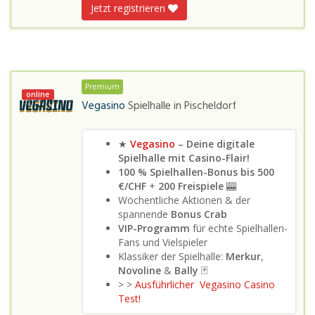
Jetzt registrieren
Premium
online
Vegasino
Spielhalle in
Pischeldorf
★
Vegasino
– Deine digitale
Spielhalle mit Casino-Flair!
100 % Spielhallen-Bonus bis 500
€/CHF
+
200 Freispiele
🎰
Wöchentliche Aktionen & der
spannende
Bonus Crab
VIP-Programm
für echte Spielhallen-
Fans und Vielspieler
Klassiker der Spielhalle:
Merkur
,
Novoline
&
Bally
🃏
> >
Ausführlicher Vegasino Casino
Test!