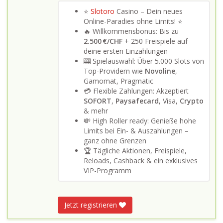
⭐
Slotoro
Casino – Dein neues
Online-Paradies ohne Limits! ⭐
🔥 Willkommensbonus: Bis zu
2.500 €/CHF
+ 250 Freispiele auf
deine ersten Einzahlungen
🎰 Spielauswahl: Über 5.000 Slots von
Top-Providern wie
Novoline
,
Gamomat, Pragmatic
💳 Flexible Zahlungen: Akzeptiert
SOFORT
,
Paysafecard
, Visa,
Crypto
& mehr
💸 High Roller ready: Genieße hohe
Limits bei Ein- & Auszahlungen –
ganz ohne Grenzen
🏆 Tägliche Aktionen, Freispiele,
Reloads, Cashback & ein exklusives
VIP-Programm
Jetzt registrieren