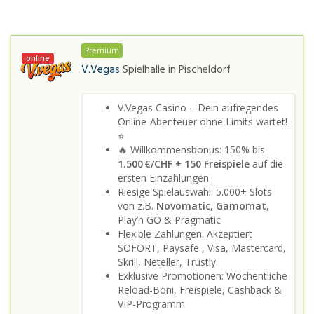
Premium
online
V.Vegas
Spielhalle in
Pischeldorf
V.Vegas Casino – Dein aufregendes
Online-Abenteuer ohne Limits wartet!
⭐
🔥 Willkommensbonus: 150% bis
1.500 €/CHF + 150 Freispiele
auf die
ersten Einzahlungen
Riesige Spielauswahl: 5.000+ Slots
von z.B.
Novomatic
,
Gamomat
,
Play’n GO & Pragmatic
Flexible Zahlungen: Akzeptiert
SOFORT, Paysafe , Visa, Mastercard,
Skrill, Neteller, Trustly
Exklusive Promotionen: Wöchentliche
Reload-Boni, Freispiele, Cashback &
VIP-Programm