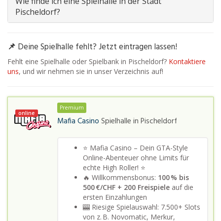
Wie finde ich eine Spielhalle in der Stadt
Pischeldorf?
📌
Deine Spielhalle fehlt? Jetzt eintragen lassen!
Fehlt eine Spielhalle oder Spielbank in Pischeldorf?
Kontaktiere
uns
, und wir nehmen sie in unser Verzeichnis auf!
Premium
online
Mafia Casino
Spielhalle in
Pischeldorf
⭐ Mafia Casino – Dein GTA-Style
Online-Abenteuer ohne Limits für
echte High Roller! ⭐
🔥 Willkommensbonus:
100 % bis
500 €/CHF + 200 Freispiele
auf die
ersten Einzahlungen
🎰 Riesige Spielauswahl: 7.500+ Slots
von z. B. Novomatic, Merkur,