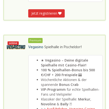
Jetzt registrieren
Premium
online
Vegasino
Spielhalle in
Pischeldorf
★
Vegasino – Deine digitale
Spielhalle mit Casino-Flair!
100 % Spielhallen-Bonus bis 500
€/CHF
+
200 Freispiele
🎰
Wöchentliche Aktionen & der
spannende
Bonus Crab
VIP-Programm
für echte Spielhallen-
Fans und Vielspieler
Klassiker der Spielhalle:
Merkur
,
Novoline
&
Bally
🃏
> >
Ausführlicher Vegasino Casino