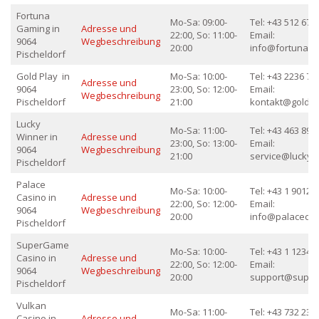
Fortuna
Mo-Sa: 09:00-
Tel: +43 512 678
Gaming in
Adresse und
22:00, So: 11:00-
Email:
9064
Wegbeschreibung
20:00
info@fortunaga
Pischeldorf
Gold Play in
Mo-Sa: 10:00-
Tel: +43 2236 78
Adresse und
9064
23:00, So: 12:00-
Email:
Wegbeschreibung
Pischeldorf
21:00
kontakt@goldpl
Lucky
Mo-Sa: 11:00-
Tel: +43 463 890
Winner in
Adresse und
23:00, So: 13:00-
Email:
9064
Wegbeschreibung
21:00
service@luckyw
Pischeldorf
Palace
Mo-Sa: 10:00-
Tel: +43 1 90123
Casino in
Adresse und
22:00, So: 12:00-
Email:
9064
Wegbeschreibung
20:00
info@palacecas
Pischeldorf
SuperGame
Mo-Sa: 10:00-
Tel: +43 1 12345
Casino in
Adresse und
22:00, So: 12:00-
Email:
9064
Wegbeschreibung
20:00
support@super
Pischeldorf
Vulkan
Mo-Sa: 11:00-
Tel: +43 732 234
Casino in
Adresse und