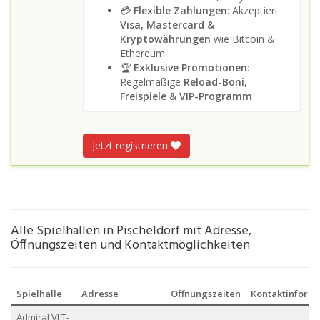
💳
Flexible Zahlungen
: Akzeptiert
Visa, Mastercard &
Kryptowährungen
wie Bitcoin &
Ethereum
🏆
Exklusive Promotionen
:
Regelmäßige
Reload-Boni,
Freispiele & VIP-Programm
Jetzt registrieren
Alle Spielhallen in Pischeldorf mit Adresse,
Öffnungszeiten und Kontaktmöglichkeiten
Spielhalle
Adresse
Öffnungszeiten
Kontaktinform
Admiral VLT-