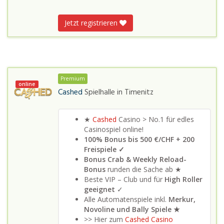
Jetzt registrieren
Premium
online
Cashed
Spielhalle in
Timenitz
★
Cashed
Casino > No.1 für edles
Casinospiel online!
100% Bonus bis 500 €/CHF + 200
Freispiele ✓
Bonus Crab &
Weekly Reload-
Bonus
runden die Sache ab ★
Beste VIP – Club und für
High Roller
geeignet
✓
Alle Automatenspiele inkl.
Merkur,
Novoline und Bally Spiele ★
>> Hier zum
Cashed Casino