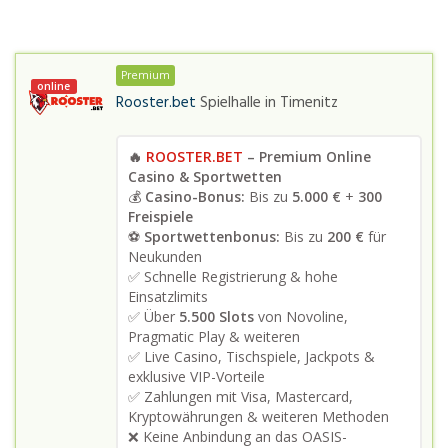
Premium
online
Rooster.bet
Spielhalle in
Timenitz
🔥
ROOSTER.BET
– Premium Online
Casino & Sportwetten
💰
Casino-Bonus:
Bis zu
5.000 €
+
300
Freispiele
⚽
Sportwettenbonus:
Bis zu
200 €
für
Neukunden
✅ Schnelle Registrierung & hohe
Einsatzlimits
✅ Über
5.500 Slots
von Novoline,
Pragmatic Play & weiteren
✅ Live Casino, Tischspiele, Jackpots &
exklusive VIP-Vorteile
✅ Zahlungen mit Visa, Mastercard,
Kryptowährungen & weiteren Methoden
❌ Keine Anbindung an das OASIS-