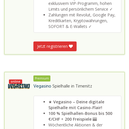
exklusivem VIP-Programm, hohen
Limits und persönlichem Service ✓
Zahlungen mit Revolut, Google Pay,
Kreditkarten, Kryptowährungen,
SOFORT & E-Wallets ✓
Jetzt registrieren
Premium
online
Vegasino
Spielhalle in
Timenitz
★
Vegasino – Deine digitale
Spielhalle mit Casino-Flair!
100 % Spielhallen-Bonus bis 500
€/CHF
+
200 Freispiele
🎰
Wöchentliche Aktionen & der