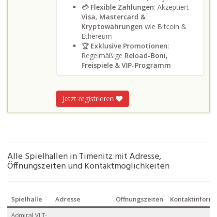
💳
Flexible Zahlungen
: Akzeptiert
Visa, Mastercard &
Kryptowährungen
wie Bitcoin &
Ethereum
🏆
Exklusive Promotionen
:
Regelmäßige
Reload-Boni,
Freispiele & VIP-Programm
Jetzt registrieren
Alle Spielhallen in Timenitz mit Adresse,
Öffnungszeiten und Kontaktmöglichkeiten
Spielhalle
Adresse
Öffnungszeiten
Kontaktinform
Admiral VLT-