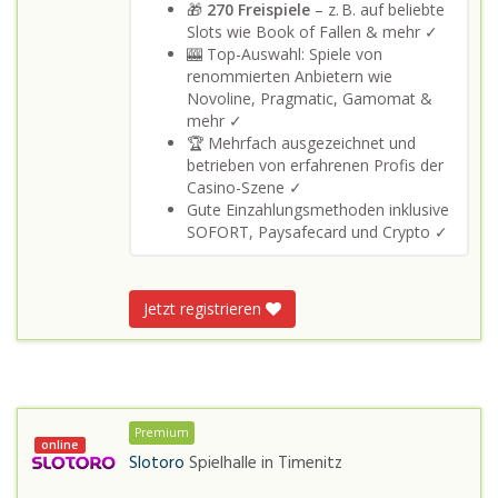
🎁
270 Freispiele
– z. B. auf beliebte
Slots wie Book of Fallen & mehr ✓
🎰 Top-Auswahl: Spiele von
renommierten Anbietern wie
Novoline, Pragmatic, Gamomat &
mehr ✓
🏆 Mehrfach ausgezeichnet und
betrieben von erfahrenen Profis der
Casino-Szene ✓
Gute Einzahlungsmethoden inklusive
SOFORT, Paysafecard und Crypto ✓
Jetzt registrieren
Premium
online
Slotoro
Spielhalle in
Timenitz