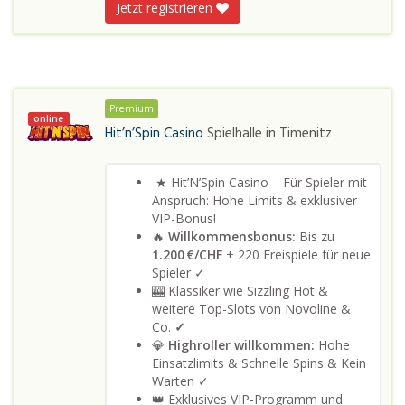
Jetzt registrieren
Premium
online
Hit’n’Spin Casino
Spielhalle in
Timenitz
★ Hit’N’Spin Casino – Für Spieler mit
Anspruch: Hohe Limits & exklusiver
VIP-Bonus!
🔥
Willkommensbonus:
Bis zu
1.200 €/CHF
+ 220 Freispiele für neue
Spieler ✓
🎰 Klassiker wie Sizzling Hot &
weitere Top-Slots von Novoline &
Co.
✓
💎
Highroller willkommen:
Hohe
Einsatzlimits & Schnelle Spins & Kein
Warten ✓
👑 Exklusives VIP-Programm und