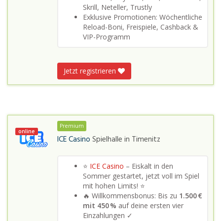
Skrill, Neteller, Trustly
Exklusive Promotionen: Wöchentliche
Reload-Boni, Freispiele, Cashback &
VIP-Programm
Jetzt registrieren
Premium
online
ICE Casino
Spielhalle in
Timenitz
⭐
ICE Casino
– Eiskalt in den
Sommer gestartet, jetzt voll im Spiel
mit hohen Limits! ⭐
🔥 Willkommensbonus: Bis zu
1.500 €
mit 450 %
auf deine ersten vier
Einzahlungen ✓