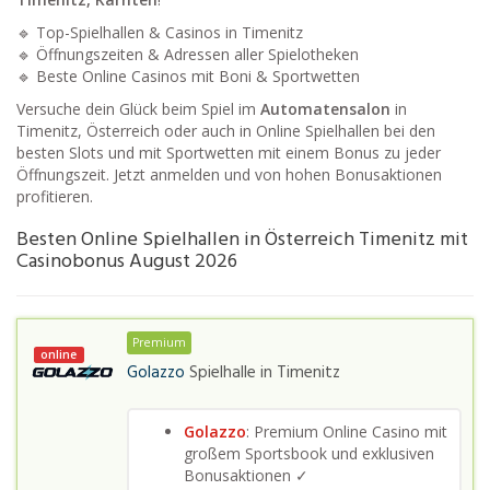
🔹 Top-Spielhallen & Casinos in Timenitz
🔹 Öffnungszeiten & Adressen aller Spielotheken
🔹 Beste Online Casinos mit Boni & Sportwetten
Versuche dein Glück beim Spiel im
Automatensalon
in
Timenitz, Österreich oder auch in Online Spielhallen bei den
besten Slots und mit Sportwetten mit einem Bonus zu jeder
Öffnungszeit. Jetzt anmelden und von hohen Bonusaktionen
profitieren.
Besten Online Spielhallen in Österreich Timenitz mit
Casinobonus August 2026
Premium
online
Golazzo
Spielhalle in
Timenitz
Golazzo
: Premium Online Casino mit
großem Sportsbook und exklusiven
Bonusaktionen ✓