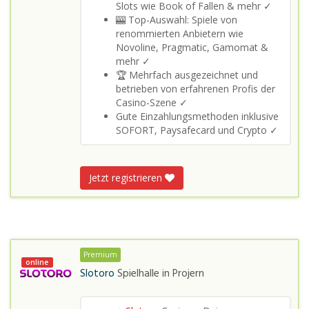
Slots wie Book of Fallen & mehr ✓
🎰 Top-Auswahl: Spiele von
renommierten Anbietern wie
Novoline, Pragmatic, Gamomat &
mehr ✓
🏆 Mehrfach ausgezeichnet und
betrieben von erfahrenen Profis der
Casino-Szene ✓
Gute Einzahlungsmethoden inklusive
SOFORT, Paysafecard und Crypto ✓
Jetzt registrieren
Premium
online
Slotoro
Spielhalle in
Projern