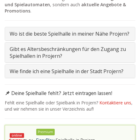
und Spielautomaten
, sondern auch
aktuelle Angebote &
Promotions
.
Wo ist die beste Spielhalle in meiner Nähe Projern?
Gibt es Altersbeschränkungen für den Zugang zu
Spielhallen in Projern?
Wie finde ich eine Spielhalle in der Stadt Projern?
📌
Deine Spielhalle fehlt? Jetzt eintragen lassen!
Fehlt eine Spielhalle oder Spielbank in Projern?
Kontaktiere uns
,
und wir nehmen sie in unser Verzeichnis auf!
Premium
online