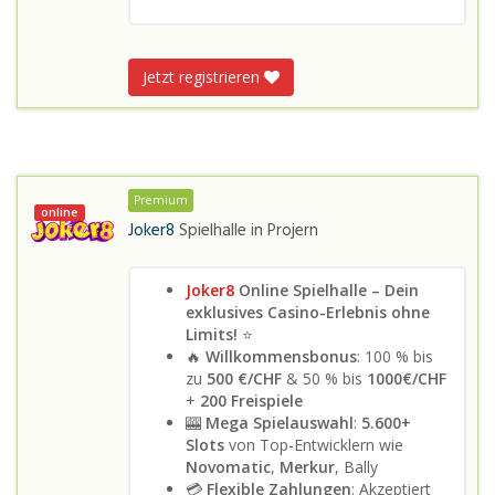
Jetzt registrieren
Premium
online
Joker8
Spielhalle in
Projern
Joker8
Online Spielhalle – Dein
exklusives Casino-Erlebnis ohne
Limits!
⭐
🔥
Willkommensbonus
: 100 % bis
zu
500 €/CHF
& 50 % bis
1000€/CHF
+
200 Freispiele
🎰
Mega Spielauswahl
:
5.600+
Slots
von Top-Entwicklern wie
Novomatic
,
Merkur
, Bally
💳
Flexible Zahlungen
: Akzeptiert