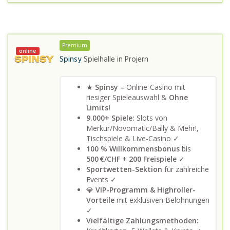
Premium
online
Spinsy
Spielhalle in
Projern
★
Spinsy –
Online-Casino mit
riesiger Spieleauswahl &
Ohne
Limits
!
9.000+ Spiele:
Slots von
Merkur/Novomatic/Bally & Mehr!,
Tischspiele & Live-Casino ✓
100 % Willkommensbonus
bis
500 €/CHF + 200 Freispiele
✓
Sportwetten-Sektion
für zahlreiche
Events ✓
💎
VIP-Programm & Highroller-
Vorteile
mit exklusiven Belohnungen
✓
Vielfältige Zahlungsmethoden: