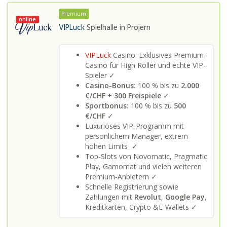
Premium
online
VIPLuck
Spielhalle in
Projern
VIPLuck
Casino: Exklusives Premium-
Casino für High Roller und echte VIP-
Spieler ✓
Casino-Bonus:
100 % bis zu
2.000
€/CHF + 300 Freispiele
✓
Sportbonus:
100 % bis zu
500
€/CHF
✓
Luxuriöses VIP-Programm mit
persönlichem Manager, extrem
hohen Limits ✓
Top-Slots von Novomatic, Pragmatic
Play, Gamomat und vielen weiteren
Premium-Anbietern ✓
Schnelle Registrierung sowie
Zahlungen mit
Revolut
,
Google Pay
,
Kreditkarten, Crypto &E-Wallets ✓