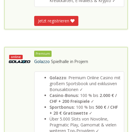
Kreditkarten, E-Wallets & Krypto ✓
Jetzt registrieren
Premium
online
Golazzo
Spielhalle in
Projern
Golazzo
: Premium Online Casino mit
großem Sportsbook und exklusiven
Bonusaktionen ✓
Casino-Bonus:
100 % bis
2.000 € /
CHF + 200 Freispiele
✓
Sportbonus:
100 % bis
500 € / CHF
+ 20 € Gratiswette
✓
Über 5.000 Slots von Novoline,
Pragmatic Play, Gamomat & vielen
weiteren Top-Providern ✓