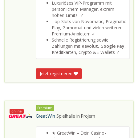
Luxuriöses VIP-Programm mit
persönlichem Manager, extrem
hohen Limits ✓
Top-Slots von Novomatic, Pragmatic
Play, Gamomat und vielen weiteren
Premium-Anbietern ✓
Schnelle Registrierung sowie
Zahlungen mit
Revolut
,
Google Pay
,
Kreditkarten, Crypto &E-Wallets ✓
Jetzt registrieren
Premium
online
GreatWin
Spielhalle in
Projern
★ GreatWin – Dein Casino-