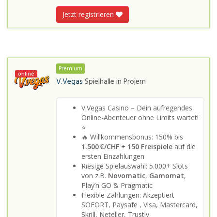
Jetzt registrieren
Premium
online
V.Vegas
Spielhalle in
Projern
V.Vegas Casino – Dein aufregendes
Online-Abenteuer ohne Limits wartet!
⭐
🔥 Willkommensbonus: 150% bis
1.500 €/CHF + 150 Freispiele
auf die
ersten Einzahlungen
Riesige Spielauswahl: 5.000+ Slots
von z.B.
Novomatic
,
Gamomat
,
Play’n GO & Pragmatic
Flexible Zahlungen: Akzeptiert
SOFORT, Paysafe , Visa, Mastercard,
Skrill, Neteller, Trustly