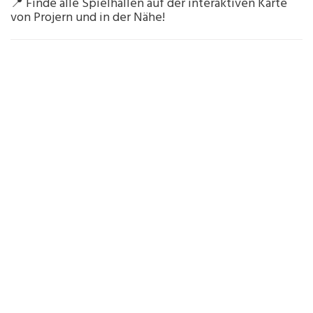
📍 Finde alle Spielhallen auf der interaktiven Karte
von Projern und in der Nähe!