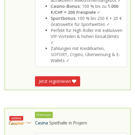
attraktivem Willkommensangebot ✓
Casino-Bonus:
100 % bis zu
1.000
€/CHF + 200 Freispiele
✓
Sportbonus
: 100 % bis 250 € + 20 €
Gratiswette für Sportwetten ✓
Perfekt für High Roller mit exklusiven
VIP-Vorteilen & hohen Einsatzlimits
✓
Zahlungen mit Kreditkarten,
SOFORT, Crypto, Überweisung & E-
Wallets ✓
Jetzt registrieren
Premium
online
Casina
Spielhalle in
Projern