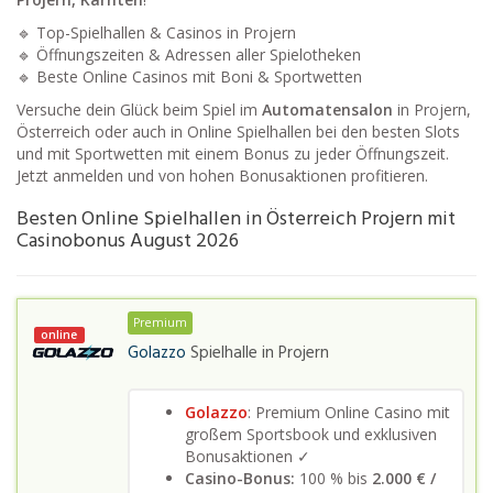
🔹 Top-Spielhallen & Casinos in Projern
🔹 Öffnungszeiten & Adressen aller Spielotheken
🔹 Beste Online Casinos mit Boni & Sportwetten
Versuche dein Glück beim Spiel im
Automatensalon
in Projern,
Österreich oder auch in Online Spielhallen bei den besten Slots
und mit Sportwetten mit einem Bonus zu jeder Öffnungszeit.
Jetzt anmelden und von hohen Bonusaktionen profitieren.
Besten Online Spielhallen in Österreich Projern mit
Casinobonus August 2026
Premium
online
Golazzo
Spielhalle in
Projern
Golazzo
: Premium Online Casino mit
großem Sportsbook und exklusiven
Bonusaktionen ✓
Casino-Bonus:
100 % bis
2.000 € /