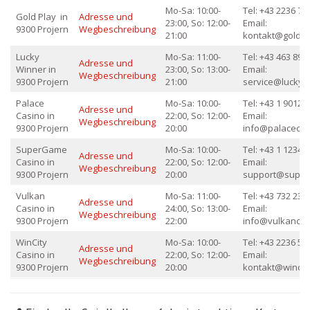
Mo-Sa: 10:00-
Tel: +43 2236 78
Gold Play in
Adresse und
23:00, So: 12:00-
Email:
9300 Projern
Wegbeschreibung
21:00
kontakt@goldpl
Lucky
Mo-Sa: 11:00-
Tel: +43 463 890
Adresse und
Winner in
23:00, So: 13:00-
Email:
Wegbeschreibung
9300 Projern
21:00
service@luckyw
Palace
Mo-Sa: 10:00-
Tel: +43 1 90123
Adresse und
Casino in
22:00, So: 12:00-
Email:
Wegbeschreibung
9300 Projern
20:00
info@palacecas
SuperGame
Mo-Sa: 10:00-
Tel: +43 1 12345
Adresse und
Casino in
22:00, So: 12:00-
Email:
Wegbeschreibung
9300 Projern
20:00
support@super
Vulkan
Mo-Sa: 11:00-
Tel: +43 732 234
Adresse und
Casino in
24:00, So: 13:00-
Email:
Wegbeschreibung
9300 Projern
22:00
info@vulkancas
WinCity
Mo-Sa: 10:00-
Tel: +43 2236 56
Adresse und
Casino in
22:00, So: 12:00-
Email:
Wegbeschreibung
9300 Projern
20:00
kontakt@wincity