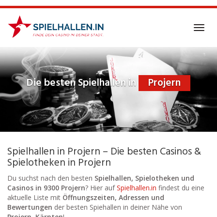
Skip
to
main
Toggl
content
navig
Die besten Spielhallen in
Projern
Spielhallen in Projern – Die besten Casinos &
Spielotheken in Projern
Du suchst nach den besten
Spielhallen, Spielotheken und
Casinos in 9300 Projern
? Hier auf
Spielhallen.in
findest du eine
aktuelle Liste mit
Öffnungszeiten, Adressen und
Bewertungen
der besten Spiehallen in deiner Nähe von
Projern, Kärnten
!